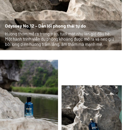
Odyssey No.12 – Dẫn lối phong thái tự do
Hương thơm mở ra trong trẻo, tươi mát như làn gió đầu hè.
Một hành trình viễn du phóng khoáng được mở ra và neo giữ
bởi long diên hương trầm lắng, âm thầm mà mạnh mẽ.