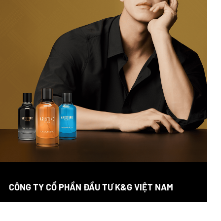
CÔNG TY CỔ PHẦN ĐẦU TƯ K&G VIỆT NAM
Trụ sở chính: Tầng 11, Khối A, Tòa nhà Sông Đà, Đường Phạm
Hùng, Phường Từ Liêm, TP Hà Nội