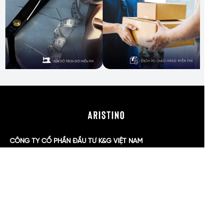
CÔNG TY CỔ PHẦN ĐẦU TƯ K&G VIỆT NAM
Trụ sở chính: Tầng 11, Khối A, Tòa nhà Sông Đà, Đường
Phạm Hùng, Phường Từ Liêm, TP Hà Nội
Chi Nhánh: 84 Nguyễn Trãi, Phường Chợ Quán, Hồ Chí
Minh, Việt Nam.
Mã số thuế: 0105911105