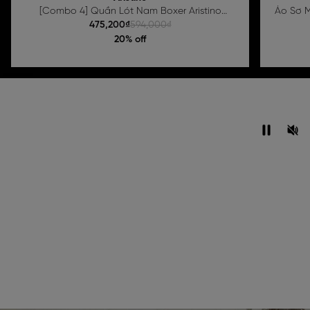
[Combo 4] Quần Lót Nam Boxer Aristino
Áo Sơ M
ABX003EXP04
475,200₫
594,000₫
20% off