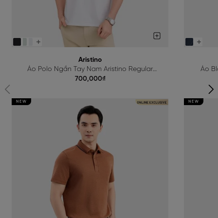
Aristino
Áo Polo Ngắn Tay Nam Aristino Regular
Áo Bl
APS615EDP01
700,000₫
NEW
NEW