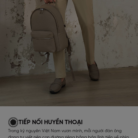
TIẾP NỐI HUYỀN THOẠI
Trong kỷ nguyên Việt Nam vươn mình, mỗi người đàn ông
đang tự viết nên con đường riêng bằng bản lĩnh tiến về phía