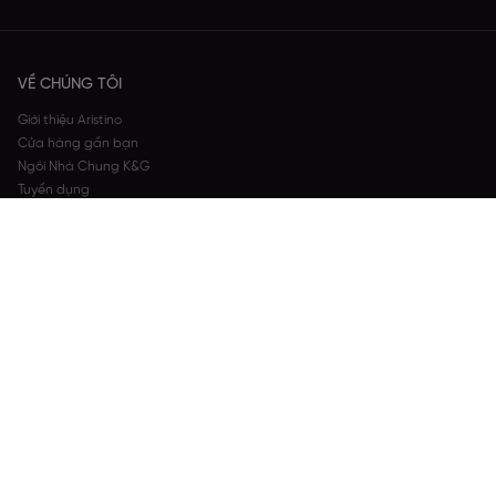
VỀ CHÚNG TÔI
Giới thiệu Aristino
Cửa hàng gần bạn
Ngôi Nhà Chung K&G
Tuyển dụng
Wear-Care-Share
Tin tức
Nhà máy sản xuất
CHÍNH SÁCH & ĐIỀU KHOẢN
DỊCH VỤ KHÁCH HÀNG
THANH TOÁN