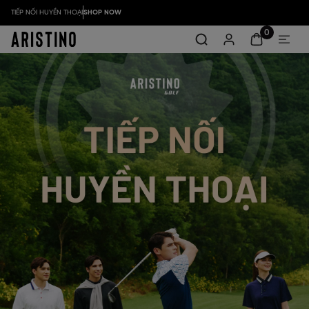
TIẾP NỐI HUYỀN THOẠI
SHOP NOW
0