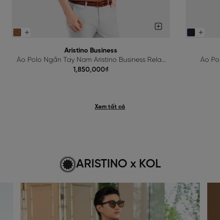
Aristino Business
Áo Polo Ngắn Tay Nam Aristino Business Relax
Áo Po
1PS601EDP01
1,850,000₫
Xem tất cả
ARISTINO x KOL