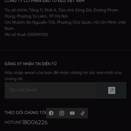
CÔNG TY CỔ PHẦN ĐẦU TƯ K&G VIỆT NAM
Trụ sở chính: Tầng 11, Khối A, Tòa nhà Sông Đà, Đường Phạm
Hùng, Phường Từ Liêm, TP Hà Nội
Chi Nhánh: 84 Nguyễn Trãi, Phường Chợ Quán, Hồ Chí Minh, Việt
Nam.
Mã số thuế: 0105911105
ĐĂNG KÝ NHẬN TIN ĐIỆN TỬ
Hãy nhập email của bạn để nhận những tin tức mới nhất của
chúng tôi
THEO DÕI CHÚNG TÔI
18006226
HOTLINE: