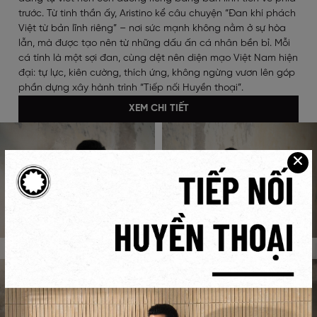
trước. Từ tinh thần ấy, Aristino kể câu chuyện “Đan khí phách
Việt từ bản lĩnh riêng” – nơi sức mạnh không nằm ở sự hòa
lẫn, mà được tạo nên từ những dấu ấn cá nhân bền bỉ. Mỗi
cá tính là một sợi đan, cùng dệt nên diện mạo Việt Nam hiện
đại: tự lực, kiên cường, thích ứng, không ngừng vươn lên góp
phần dựng xây hành trình “Tiếp nối Huyền thoại”.
XEM CHI TIẾT