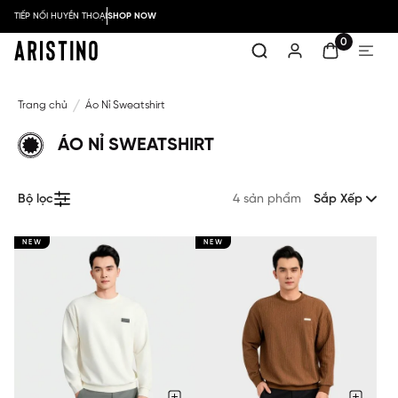
TIẾP NỐI HUYỀN THOẠI
SHOP NOW
0
Trang chủ
Áo Nỉ Sweatshirt
ÁO NỈ SWEATSHIRT
Bộ lọc
4 sản phẩm
Sắp Xếp
NEW
NEW