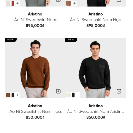
Aristino
Aristino
Áo Nỉ Sweatshirt Nam
Áo Nỉ Sweatshirt Nam Họa
Jacquard Aristino Casual Fit
Tiết Aristino Casual Fit
895,000₫
895,000₫
ASW025BS0
ASW023BS0
NEW
NEW
Aristino
Aristino
Áo Nỉ Sweatshirt Nam Họa
Áo Nỉ Sweatshirt Nam Aristino
Tiết Aristino Regular Fit
Casual Fit ASW012BS0
850,000₫
850,000₫
ASW005BS0