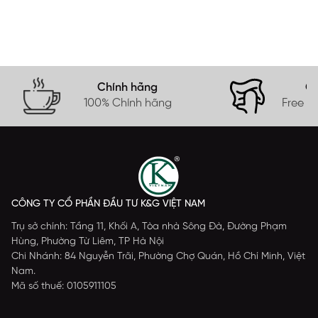
Chính hãng
Gi
100% Chính hãng
Free s
CÔNG TY CỔ PHẦN ĐẦU TƯ K&G VIỆT NAM
Trụ sở chính: Tầng 11, Khối A, Tòa nhà Sông Đà, Đường Phạm
Hùng, Phường Từ Liêm, TP Hà Nội
Chi Nhánh: 84 Nguyễn Trãi, Phường Chợ Quán, Hồ Chí Minh, Việt
Nam.
Mã số thuế: 0105911105