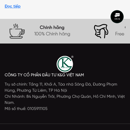
Đọc tiếp
Chính hãng
Gi
100% Chính hãng
Free s
CÔNG TY CỔ PHẦN ĐẦU TƯ K&G VIỆT NAM
Trụ sở chính: Tầng 11, Khối A, Tòa nhà Sông Đà, Đường Phạm
Hùng, Phường Từ Liêm, TP Hà Nội
Chi Nhánh: 84 Nguyễn Trãi, Phường Chợ Quán, Hồ Chí Minh, Việt
Nam.
Mã số thuế: 0105911105