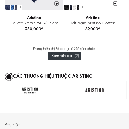
Aristino
Aristino
Cà vạt Nam Size 5/3.5cm
Tất Nam Aristino Cotton
Aristino ATI01702
ASC021
350,000₫
69,000₫
Đang hiển thị
36
trong số
296 sản phẩm
Xem tất cả
CÁC THƯƠNG HIỆU THUỘC ARISTINO
Phụ kiện