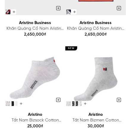
Aristino Business
Aristino Business
Khăn Quàng Cổ Nam Aristino
Khăn Quàng Cổ Nam Aristino
Business 1SF006S0H4
Business 1SF007S0H4
2,650,000₫
2,650,000₫
NEW
Aristino
Aristino
Tất Nam Bizsock Cotton
Tất Nam Bizmen Cotton
BZS005
BZS004
25,000₫
30,000₫