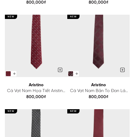
Aristino ATI003S0H2
Aristino ATI005S0H2
800,000₫
800,000₫
NEW
NEW
Aristino
Aristino
Cà Vạt Nam Họa Tiết Aristino
Cà Vạt Nam Bản To Đan Lát
ATI007S0H2
Aristino ATI004S0H2
800,000₫
800,000₫
NEW
NEW