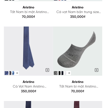
Aristino
Aristino
Tất Nam bí mật Aristino
Cà vạt Nam bản trung size
ASC053
6/3.8cm Aristino ATI08402
70,000₫
350,000₫
Aristino
Aristino
Cà Vạt Nam Aristino
Tất Nam bí mật Aristino
ATI08602
ASC046
350,000₫
70,000₫