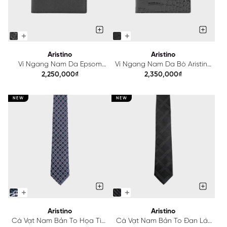
Aristino
Aristino
Ví Ngang Nam Da Epsom
Ví Ngang Nam Da Bò Aristino
Aristino AWE051S0H4
AWE050S0H4
2,250,000₫
2,350,000₫
NEW
NEW
Aristino
Aristino
Cà Vạt Nam Bản To Họa Tiết
Cà Vạt Nam Bản To Đan Lát