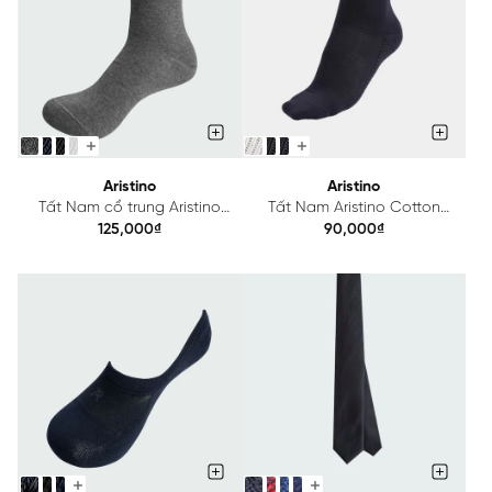
Aristino
Aristino
Tất Nam cổ trung Aristino
Tất Nam Aristino Cotton
ASC043
ASC035
125,000₫
90,000₫