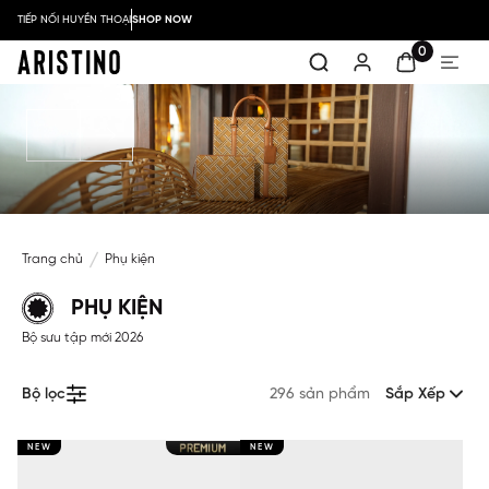
TIẾP NỐI HUYỀN THOẠI
SHOP NOW
0
Trang chủ
Phụ kiện
PHỤ KIỆN
Bộ sưu tập mới 2026
Bộ lọc
296 sản phẩm
Sắp Xếp
NEW
NEW