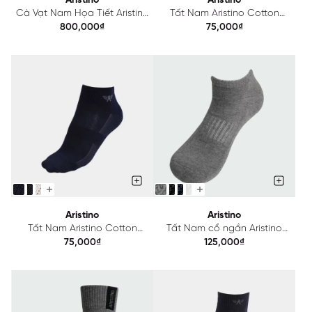
Aristino
Aristino
Cà Vạt Nam Họa Tiết Aristino
Tất Nam Aristino Cotton
ATI008S0H2
ASC006
800,000₫
75,000₫
Aristino
Aristino
Tất Nam Aristino Cotton
Tất Nam cổ ngắn Aristino
ASC019
ASC069
75,000₫
125,000₫