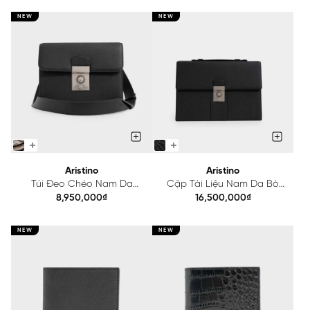
NEW
NEW
Aristino
Aristino
Túi Đeo Chéo Nam Da
Cặp Tài Liệu Nam Da Bò
Epsom Aristino ACB020S0H2
Epsom Aristino ABC020S0H2
8,950,000₫
16,500,000₫
NEW
NEW