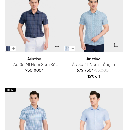
Aristino
Aristino
Áo Sơ Mi Nam Xám Kẻ
Áo Sơ Mi Nam Trắng In
Aristino Regular Fit
Aristino Perfect Fit ASS165AS4
950,000₫
675,750₫
795,000₫
ASS018AS2
15% off
NEW