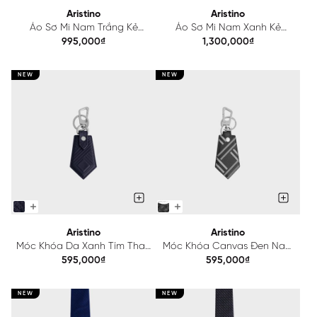
Aristino
Aristino
Áo Sơ Mi Nam Trắng Kẻ
Áo Sơ Mi Nam Xanh Kẻ
Aristino Perfect Fit ASS148AS2
Aristino Perfect fit ASS110AS2
995,000₫
1,300,000₫
NEW
NEW
Aristino
Aristino
Móc Khóa Da Xanh Tím Than
Móc Khóa Canvas Đen Nam
Nam Đan Lát Aristino
Aristino Đan Lát AKR0040S4
595,000₫
595,000₫
AKR0020S4
NEW
NEW