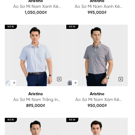
Aristino
Aristino
Áo Sơ Mi Nam Xanh Kẻ
Áo Sơ Mi Nam Xanh Kẻ
Aristino Regular Fit ASS147AS2
Aristino Slim Fit ASS146AS2
1,050,000₫
995,000₫
NEW
NEW
Aristino
Aristino
Áo Sơ Mi Nam Trắng In
Áo Sơ Mi Nam Xám Kẻ
Aristino Perfect Fit ASS150AS2
Aristino Perfect Fit ASS160AS2
895,000₫
950,000₫
NEW
NEW