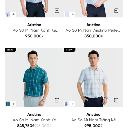
Aristino
Aristino
Áo Sơ Mi Nam Xanh Kẻ
Áo Sơ Mi Nam Aristino Perfect
Aristino Perfect fit ASS108AS2
fit in họa tiết ASS033AS3
950,000₫
850,000₫
NEW
NEW
Aristino
Aristino
Áo Sơ Mi Nam Xanh Kẻ
Áo Sơ Mi Nam Trắng Kẻ
Aristino Regular Fit
Aristino Slim Fit ASS134AS2
845,750₫
995,000₫
995,000₫