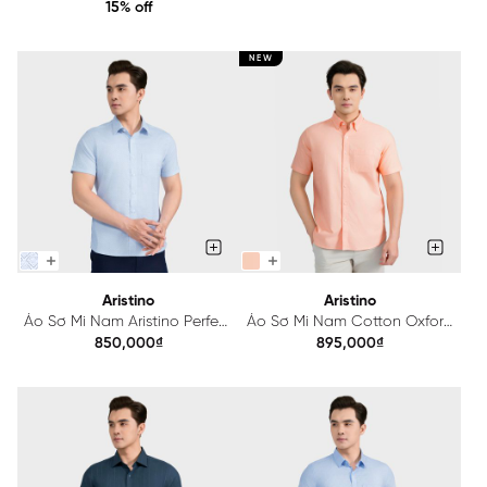
ASS132AS3
15% off
NEW
Aristino
Aristino
Áo Sơ Mi Nam Aristino Perfect
Áo Sơ Mi Nam Cotton Oxford
fit in họa tiết ASS032AS3
Cam Aristino Brezza
850,000₫
895,000₫
ASSU07AS0