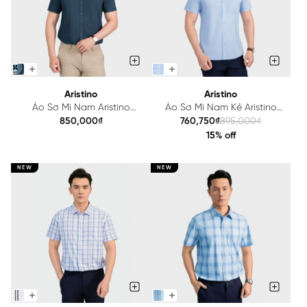
Aristino
Aristino
Áo Sơ Mi Nam Aristino
Áo Sơ Mi Nam Kẻ Aristino
Regular Fit ASS020AS3
Perfect fit ASS026AS3
850,000₫
760,750₫
895,000₫
15% off
NEW
NEW