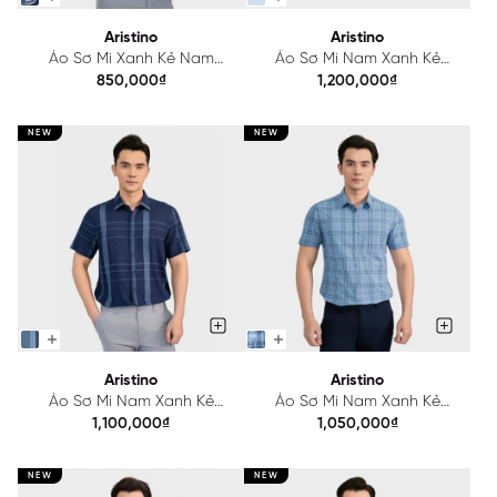
Aristino
Aristino
Áo Sơ Mi Xanh Kẻ Nam
Áo Sơ Mi Nam Xanh Kẻ
Aristino Perfect fit ASS066AS2
Aristino Slim Fit ASS115AS3
850,000₫
1,200,000₫
NEW
NEW
Aristino
Aristino
Áo Sơ Mi Nam Xanh Kẻ
Áo Sơ Mi Nam Xanh Kẻ
Aristino Regular Fit
Aristino Perfect Fit ASS159AS3
1,100,000₫
1,050,000₫
ASS135AS2
NEW
NEW