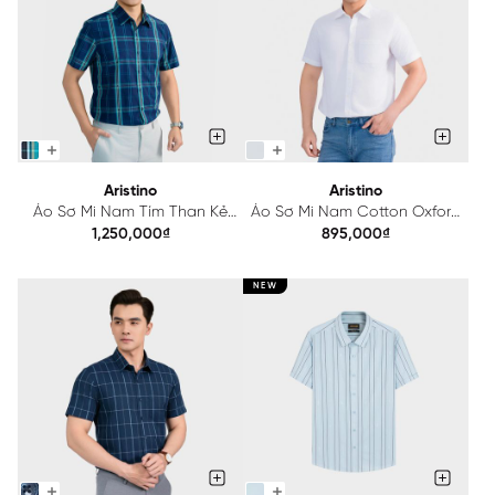
Aristino
Aristino
Áo Sơ Mi Nam Tím Than Kẻ
Áo Sơ Mi Nam Cotton Oxford
Aristino Slim Fit ASS118AS3
Trắng Aristino Brezza
1,250,000₫
895,000₫
ASSU08AS0
NEW