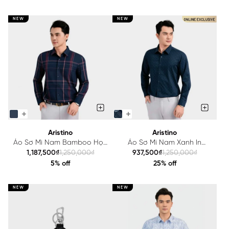
NEW
NEW
Aristino
Aristino
Áo Sơ Mi Nam Bamboo Họa
Áo Sơ Mi Nam Xanh In
Tiết Aristino Slim fit ALS1700S1
Aristino Regular Fit ALS1730S2
1,187,500₫
1,250,000₫
937,500₫
1,250,000₫
5% off
25% off
NEW
NEW