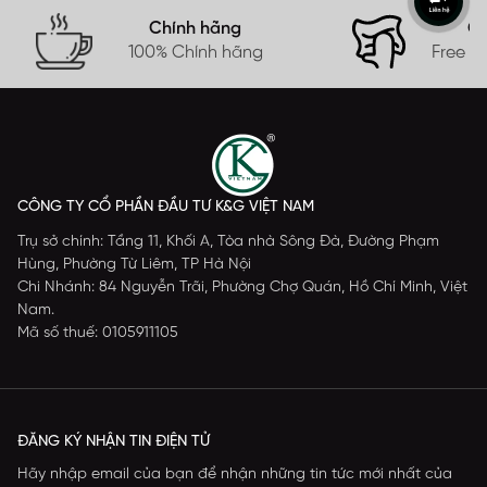
Chính hãng
Gi
100% Chính hãng
Free s
CÔNG TY CỔ PHẦN ĐẦU TƯ K&G VIỆT NAM
Trụ sở chính: Tầng 11, Khối A, Tòa nhà Sông Đà, Đường Phạm
Hùng, Phường Từ Liêm, TP Hà Nội
Chi Nhánh: 84 Nguyễn Trãi, Phường Chợ Quán, Hồ Chí Minh, Việt
Nam.
Mã số thuế: 0105911105
ĐĂNG KÝ NHẬN TIN ĐIỆN TỬ
Hãy nhập email của bạn để nhận những tin tức mới nhất của