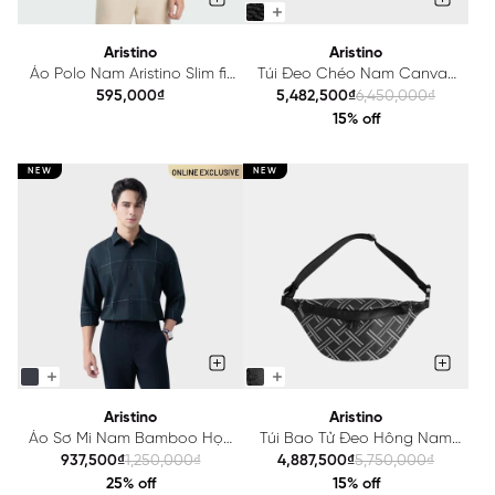
Aristino
Aristino
Áo Polo Nam Aristino Slim fit
Túi Đeo Chéo Nam Canvas
APS078AZ
Đen Aristino ACB0010S2
595,000₫
5,482,500₫
6,450,000₫
15% off
NEW
NEW
Aristino
Aristino
Áo Sơ Mi Nam Bamboo Họa
Túi Bao Tử Đeo Hông Nam
Tiết Aristino Regular Fit
Canvas Đen Aristino
937,500₫
1,250,000₫
4,887,500₫
5,750,000₫
ALS1720S2
AWB0010S2
25% off
15% off