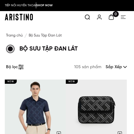
TIẾP NỐI HUYỀN THOẠI
SHOP NOW
0
Trang chủ
Bộ Sưu Tập Đan Lát
BỘ SƯU TẬP ĐAN LÁT
Bộ lọc
105 sản phẩm
Sắp Xếp
NEW
NEW