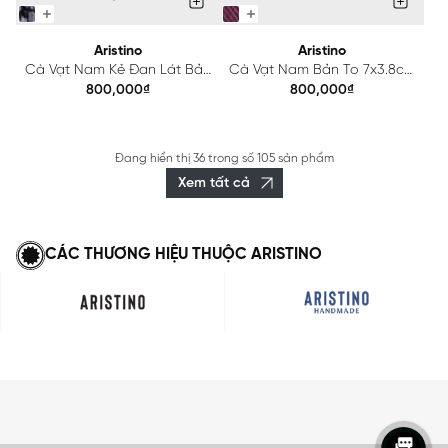
Aristino
Aristino
Cà Vạt Nam Kẻ Đan Lát Bản
Cà Vạt Nam Bản To 7x3.8cm
To 7x3.8cm Aristino
Aristino ATI0050S2
800,000₫
800,000₫
ATI0100S2
Đang hiển thị
36
trong số
105 sản phẩm
Xem tất cả
CÁC THƯƠNG HIỆU THUỘC ARISTINO