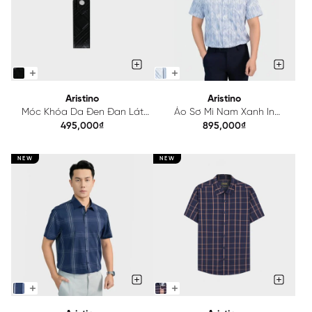
Aristino
Aristino
Móc Khóa Da Đen Đan Lát
Áo Sơ Mi Nam Xanh In
Aristino AKR0050S4
Aristino Perfect Fit ASS149AS3
495,000₫
895,000₫
NEW
NEW