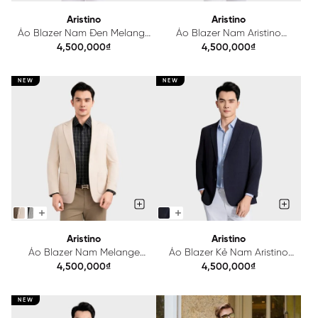
Aristino
Aristino
Áo Blazer Nam Đen Melange
Áo Blazer Nam Aristino
Aristino Premio ABZ0120S0
ABZ0100S0
4,500,000₫
4,500,000₫
NEW
NEW
Aristino
Aristino
Áo Blazer Nam Melange
Áo Blazer Kẻ Nam Aristino
Aristino Premio ABZ0090S0
Premio ABZ0030S3
4,500,000₫
4,500,000₫
NEW