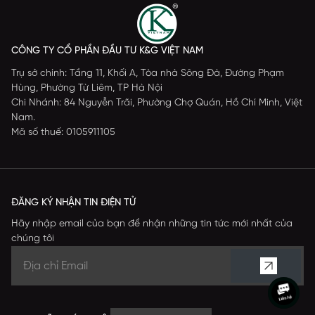
CÔNG TY CỔ PHẦN ĐẦU TƯ K&G VIỆT NAM
Trụ sở chính: Tầng 11, Khối A, Tòa nhà Sông Đà, Đường Phạm
Hùng, Phường Từ Liêm, TP Hà Nội
Chi Nhánh: 84 Nguyễn Trãi, Phường Chợ Quán, Hồ Chí Minh, Việt
Nam.
Mã số thuế: 0105911105
ĐĂNG KÝ NHẬN TIN ĐIỆN TỬ
Hãy nhập email của bạn để nhận những tin tức mới nhất của
chúng tôi