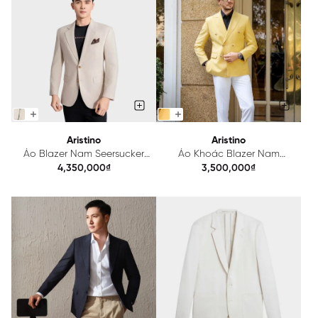
Aristino
Aristino
Áo Blazer Nam Seersucker
Áo Khoác Blazer Nam
Aristino Premio ABZ0060S3
Aristino Premio ABZ0080Z4
4,350,000₫
3,500,000₫