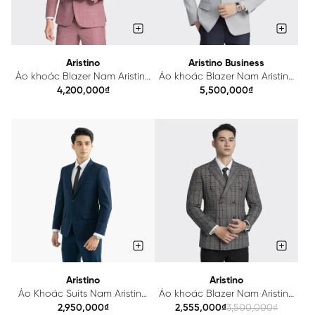
Aristino
Aristino Business
Áo khoác Blazer Nam Aristino
Áo khoác Blazer Nam Aristino
ABZM040Z
Business Ramie 1BZ01003
4,200,000₫
5,500,000₫
Aristino
Aristino
Áo Khoác Suits Nam Aristino
Áo khoác Blazer Nam Aristino
ASJ00203
ABZ00203
2,950,000₫
2,555,000₫
3,500,000₫