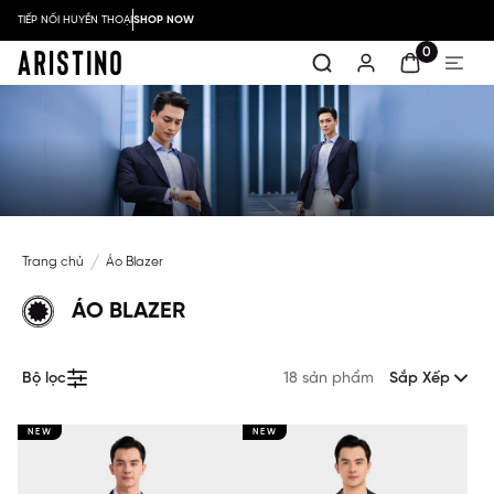
TIẾP NỐI HUYỀN THOẠI
SHOP NOW
0
Trang chủ
Áo Blazer
ÁO BLAZER
Bộ lọc
18 sản phẩm
Sắp Xếp
NEW
NEW