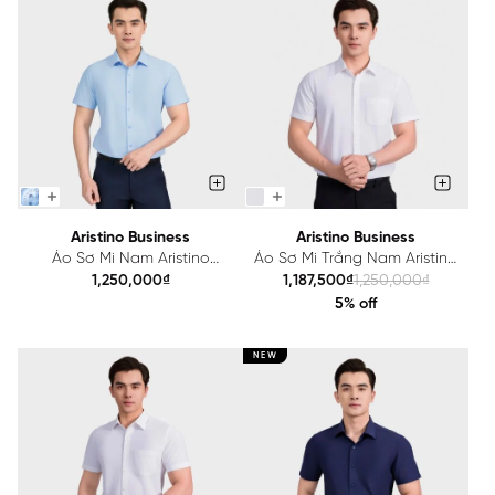
Aristino Business
Aristino Business
Áo Sơ Mi Nam Aristino
Áo Sơ Mi Trắng Nam Aristino
Business Regular Fit
Business Regular Fit
1,250,000₫
1,187,500₫
1,250,000₫
1SS070AS2
1SS043AS1
5% off
NEW