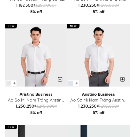
Aristino Business Perfect Fit
Solid Aristino Business
1,187,500₫
1,250,000₫
1,230,250₫
1,295,000₫
1SSR27S
1SSR25S
5% off
5% off
NEW
NEW
Aristino Business
Aristino Business
Áo Sơ Mi Nam Trắng Aristino
Áo Sơ Mi Nam Trắng Aristino
Business 1SSR18S
Business 1SSR22S
1,230,250₫
1,295,000₫
1,230,250₫
1,295,000₫
5% off
5% off
NEW