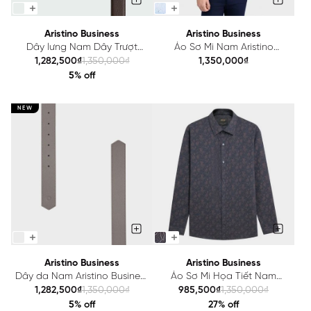
Aristino Business
Aristino Business
Dây lưng Nam Dây Trượt
Áo Sơ Mi Nam Aristino
Aristino Business 1LE0240Z
Business Regular Fit
1,282,500₫
1,350,000₫
1,350,000₫
1LS0470S3
5% off
NEW
Aristino Business
Aristino Business
Dây da Nam Aristino Business
Áo Sơ Mi Họa Tiết Nam
1LE0030Z
Aristino Business 1LS1140Z
1,282,500₫
1,350,000₫
985,500₫
1,350,000₫
5% off
27% off