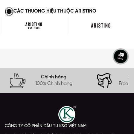
CÁC THƯƠNG HIỆU THUỘC ARISTINO
Chính hãng
Gi
100% Chính hãng
Free s
CÔNG TY CỔ PHẦN ĐẦU TƯ K&G VIỆT NAM