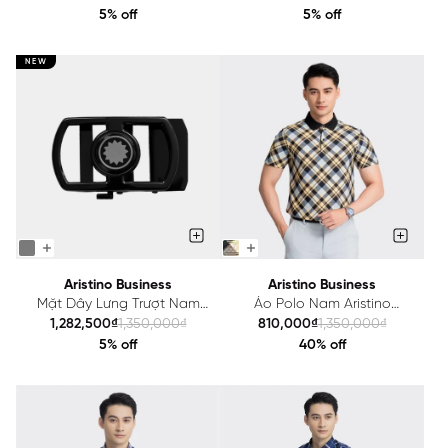
5% off
5% off
NEW
Aristino Business
Aristino Business
Mặt Dây Lưng Trượt Nam
Áo Polo Nam Aristino
Aristino Business 1BK0070Z2
Business 1PS030AZ
1,282,500₫
1,350,000₫
810,000₫
1,350,000₫
5% off
40% off