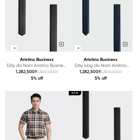
Aristino Business
Aristino Business
Dây da Nam Aristino Business
Dây lưng da Nam Aristino
1LE0050Z
Business 1LE0220Z
1,282,500₫
1,350,000₫
1,282,500₫
1,350,000₫
5% off
5% off
NEW