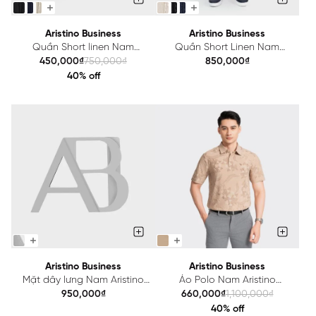
Aristino Business
Aristino Business
Quần Short linen Nam
Quần Short Linen Nam
Aristino Business Linen
Aristino Business Casual
450,000₫
750,000₫
850,000₫
1SOU02AZ
1SOU08AS0
40% off
Aristino Business
Aristino Business
Mặt dây lưng Nam Aristino
Áo Polo Nam Aristino
Business 1BK0020Z
Business 1PS011AZ
950,000₫
660,000₫
1,100,000₫
40% off