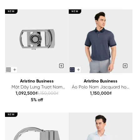
NEW
NEW
Aristino Business
Aristino Business
Mặt Dây Lưng Trượt Nam
Áo Polo Nam Jacquard họa
Aristino Business 1BK0050Z2
tiết Aristino Business Fiero
1,092,500₫
1,150,000₫
1,150,000₫
1PS056AS4
5% off
NEW