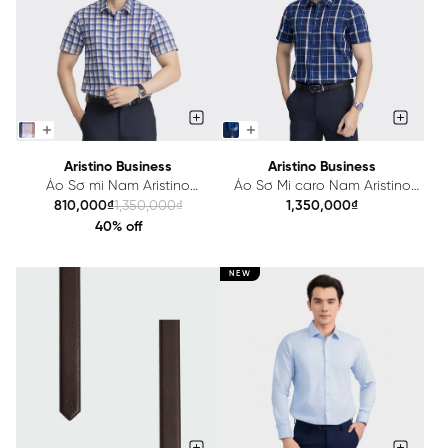
Aristino Business
Aristino Business
Áo Sơ mi Nam Aristino
Áo Sơ Mi caro Nam Aristino
Business 1SS003AZ
Business 1SS034AZ
810,000₫
1,350,000₫
1,350,000₫
40% off
NEW