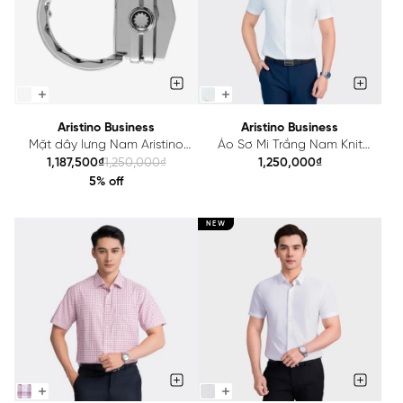
Aristino Business
Aristino Business
Mặt dây lưng Nam Aristino
Áo Sơ Mi Trắng Nam Knit
Business 1BK0010Z
Nhật Aristino Business Knit
1,187,500₫
1,250,000₫
1,250,000₫
1SS067AZ
5% off
NEW