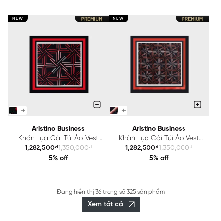
NEW
NEW
Aristino Business
Aristino Business
Khăn Lụa Cài Túi Áo Vest
Khăn Lụa Cài Túi Áo Vest
Nam Aristino Business
Nam Aristino Business
1,282,500₫
1,350,000₫
1,282,500₫
1,350,000₫
1K2007S0H4
1K2008S0H4
5% off
5% off
Đang hiển thị
36
trong số
325 sản phẩm
Xem tất cả