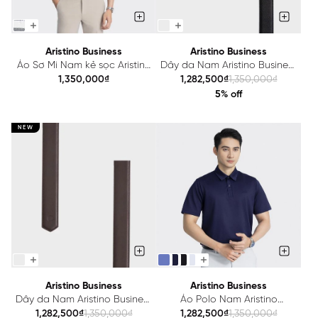
Aristino Business
Aristino Business
Áo Sơ Mi Nam kẻ sọc Aristino
Dây da Nam Aristino Business
Business 1SS012AZ
1LE0010Z
1,350,000₫
1,282,500₫
1,350,000₫
5% off
NEW
Aristino Business
Aristino Business
Dây da Nam Aristino Business
Áo Polo Nam Aristino
1LE0070Z
Business Cotton 1PS079AZ
1,282,500₫
1,350,000₫
1,282,500₫
1,350,000₫