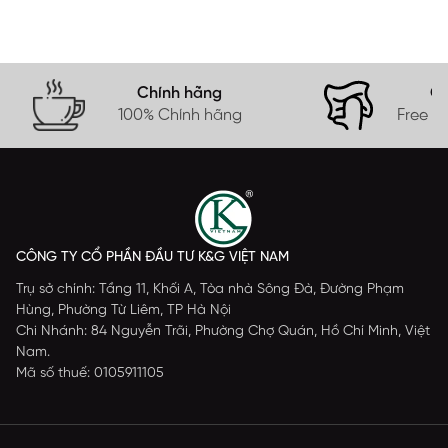
Chính hãng
Gi
100% Chính hãng
Free s
CÔNG TY CỔ PHẦN ĐẦU TƯ K&G VIỆT NAM
Trụ sở chính: Tầng 11, Khối A, Tòa nhà Sông Đà, Đường Phạm
Hùng, Phường Từ Liêm, TP Hà Nội
Chi Nhánh: 84 Nguyễn Trãi, Phường Chợ Quán, Hồ Chí Minh, Việt
Nam.
Mã số thuế: 0105911105