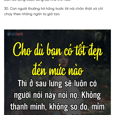
30. Con người thường hờ hững trước lời nói chân thật và chỉ
chạy theo những ngôn từ giả tạo.