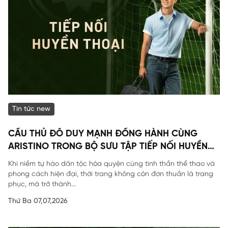
Tin tức new
CẦU THỦ ĐỖ DUY MẠNH ĐỒNG HÀNH CÙNG
ARISTINO TRONG BỘ SƯU TẬP TIẾP NỐI HUYỀN
THOẠI
Khi niềm tự hào dân tộc hòa quyện cùng tinh thần thể thao và
phong cách hiện đại, thời trang không còn đơn thuần là trang
phục, mà trở thành...
Thứ Ba 07,07,2026