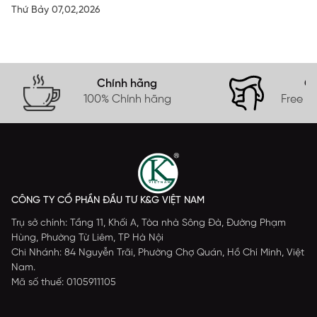
Thứ Bảy 07,02,2026
Chính hãng
Gi
100% Chính hãng
Free s
CÔNG TY CỔ PHẦN ĐẦU TƯ K&G VIỆT NAM
Trụ sở chính: Tầng 11, Khối A, Tòa nhà Sông Đà, Đường Phạm
Hùng, Phường Từ Liêm, TP Hà Nội
Chi Nhánh: 84 Nguyễn Trãi, Phường Chợ Quán, Hồ Chí Minh, Việt
Nam.
Mã số thuế: 0105911105