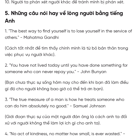
10. Người ta phán xét người khác để tránh mình bị phán xét.
5. Những câu nói hay về lòng người bằng tiếng
Anh
1. "The best way to find yourself is to lose yourself in the service of
others." - Mahatma Gandhi
(Cách tốt nhất để tìm thấy chính mình là từ bỏ bản thân trong
việc phục vụ người khác).
2. "You have not lived today until you have done something for
someone who can never repay you." - John Bunyan
(Bạn chưa thực sự sống hôm nay cho đến khi bạn đã làm điều
gì đó cho người không bao giờ có thể trả ơn bạn).
3. "The true measure of a man is how he treats someone who
can do him absolutely no good." - Samuel Johnson
(Giới đoạn thực sự của một người đàn ông là cách anh ta đối
xử với người không thể làm lợi ích gì cho anh ta).
4. "No act of kindness, no matter how small, is ever wasted." -