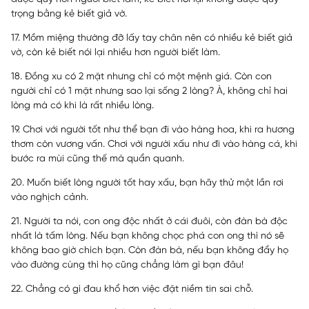
trọng bằng kẻ biết giả vờ.
17. Mồm miệng thường đỡ lấy tay chân nên có nhiều kẻ biết giả
vờ, còn kẻ biết nói lại nhiều hơn người biết làm.
18. Đồng xu có 2 mặt nhưng chỉ có một mệnh giá. Còn con
người chỉ có 1 mặt nhưng sao lại sống 2 lòng? À, không chỉ hai
lòng mà có khi là rất nhiều lòng.
19. Chơi với người tốt như thể bạn đi vào hàng hoa, khi ra hương
thơm còn vương vấn. Chơi với người xấu như đi vào hàng cá, khi
bước ra mùi cũng thế mà quẩn quanh.
20. Muốn biết lòng người tốt hay xấu, bạn hãy thử một lần rơi
vào nghịch cảnh.
21. Người ta nói, con ong độc nhất ở cái đuôi, còn đàn bà độc
nhất là tấm lòng. Nếu bạn không chọc phá con ong thì nó sẽ
không bao giờ chích bạn. Còn đàn bà, nếu bạn không đẩy họ
vào đường cùng thì họ cũng chẳng làm gì bạn đâu!
22. Chẳng có gì đau khổ hơn việc đặt niềm tin sai chỗ.