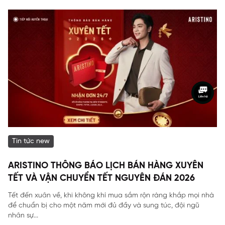
Tin tức new
ARISTINO THÔNG BÁO LỊCH BÁN HÀNG XUYÊN
TẾT VÀ VẬN CHUYỂN TẾT NGUYÊN ĐÁN 2026
Tết đến xuân về, khi không khí mua sắm rộn ràng khắp mọi nhà
để chuẩn bị cho một năm mới đủ đầy và sung túc, đội ngũ
nhân sự...