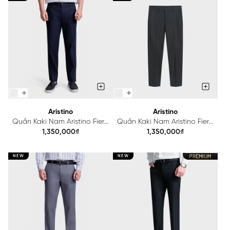
Aristino
Aristino
Quần Kaki Nam Aristino Fiero
Quần Kaki Nam Aristino Fiero
AKK0160S0
AKK0170S0
1,350,000₫
1,350,000₫
NEW
NEW