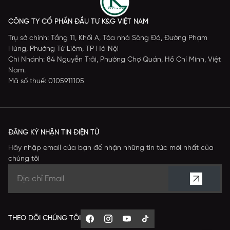
CÔNG TY CỔ PHẦN ĐẦU TƯ K&G VIỆT NAM
Trụ sở chính: Tầng 11, Khối A, Tòa nhà Sông Đà, Đường Phạm
Hùng, Phường Từ Liêm, TP Hà Nội
Chi Nhánh: 84 Nguyễn Trãi, Phường Chợ Quán, Hồ Chí Minh, Việt
Nam.
Mã số thuế: 0105911105
ĐĂNG KÝ NHẬN TIN ĐIỆN TỬ
Hãy nhập email của bạn để nhận những tin tức mới nhất của
chúng tôi
THEO DÕI CHÚNG TÔI