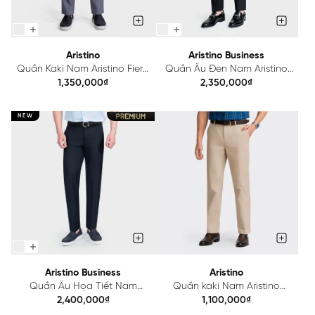
Aristino
Aristino Business
Quần Kaki Nam Aristino Fiero
Quần Âu Đen Nam Aristino
AKK0150S0
Business Wool lông cừu Fiero
1,350,000₫
2,350,000₫
1TR0090S1
NEW
Aristino Business
Aristino
Quần Âu Họa Tiết Nam
Quần kaki Nam Aristino
Aristino Business Fiero
Cotton AKK0100Z
2,400,000₫
1,100,000₫
1TR0100S2