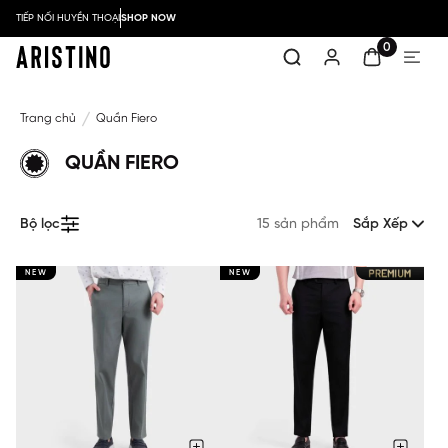
TIẾP NỐI HUYỀN THOẠI
SHOP NOW
0
Trang chủ
Quần Fiero
QUẦN FIERO
Bộ lọc
15 sản phẩm
Sắp Xếp
NEW
NEW