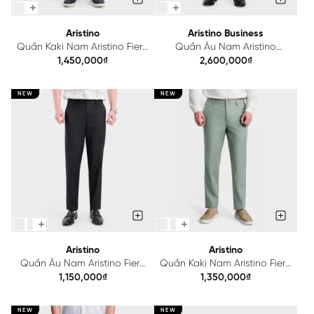
Aristino
Aristino Business
Quần Kaki Nam Aristino Fiero
Quần Âu Nam Aristino
AKK808A0H0
Business Fiero 1TR204S0H2
1,450,000₫
2,600,000₫
NEW
NEW
Aristino
Aristino
Quần Âu Nam Aristino Fiero
Quần Kaki Nam Aristino Fiero
ATRR25A
AKK0190S0
1,150,000₫
1,350,000₫
NEW
NEW