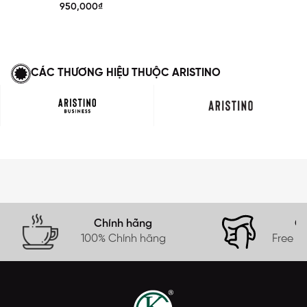
ATR0290Z
950,000₫
CÁC THƯƠNG HIỆU THUỘC ARISTINO
Chính hãng
Gi
100% Chính hãng
Free s