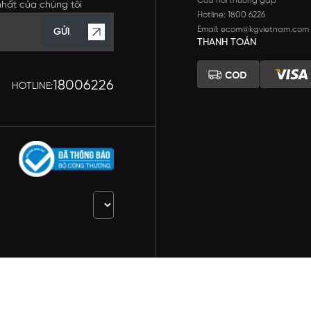
Câu hỏi thường gặp
nhất của chúng tôi
Hotline: 1800 6226
Email: ecom@kgvietnam.com
GỬI
THANH TOÁN
18006226
HOTLINE: