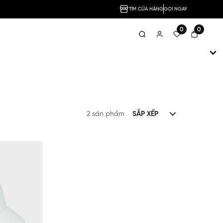
TÌM CỬA HÀNG
GỌI NGAY
0
0
2 sản phẩm
SẮP XẾP