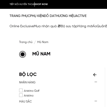
TIẾP NỐI HUYỀN THOẠI
SHOP NOW
TRANG PHỤC
PHỤ KIỆN
ĐỒ DA
THƯƠNG HIỆU
ACTIVE
Online Exclusive
Mua nhận quà 🎁
Bộ sưu tập
Hàng mới
Áo
Quần
Trang chủ
Mũ Nam
MŨ NAM
BỘ LỌC
NHÃN HÀNG
Aristino Golf
Aristino
MÀU SẮC