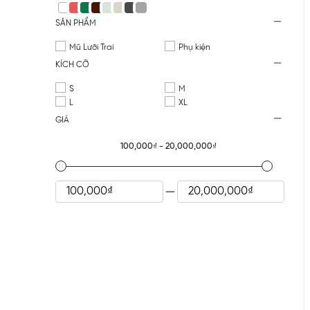
SẢN PHẨM
Mũ Lưỡi Trai
Phụ kiện
KÍCH CỠ
S
M
L
XL
GIÁ