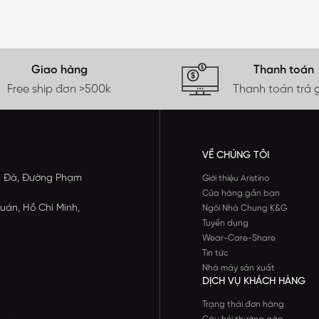
Giao hàng
Thanh toán
Free ship đơn >500k
Thanh toán trả 
VỀ CHÚNG TÔI
ông Đà, Đường Phạm
Giới thiệu Aristino
Cửa hàng gần bạn
uán, Hồ Chí Minh,
Ngôi Nhà Chung K&G
Tuyển dụng
Wear-Care-Share
Tin tức
Nhà máy sản xuất
DỊCH VỤ KHÁCH HÀNG
Trạng thái đơn hàng