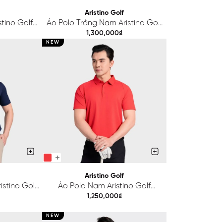
Aristino Golf
tino Golf
Áo Polo Trắng Nam Aristino Golf
APSG07AS1
1,300,000₫
NEW
Aristino Golf
istino Golf
Áo Polo Nam Aristino Golf
APSG12AS2
1,250,000₫
NEW