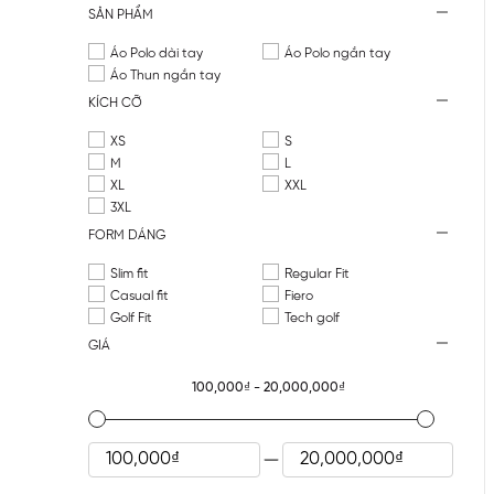
SẢN PHẨM
Áo Polo dài tay
Áo Polo ngắn tay
Áo Thun ngắn tay
KÍCH CỠ
XS
S
M
L
XL
XXL
3XL
FORM DÁNG
Slim fit
Regular Fit
Casual fit
Fiero
Golf Fit
Tech golf
GIÁ