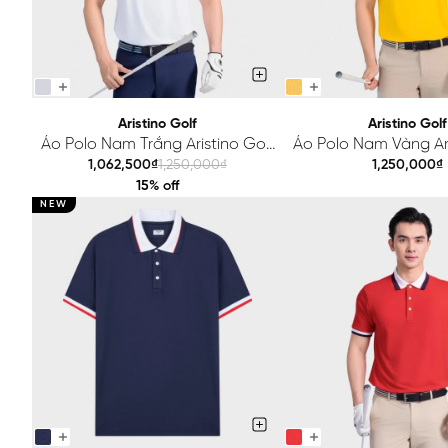
Aristino Golf
Aristino Golf
Áo Polo Nam Trắng Aristino Golf
Áo Polo Nam Vàng Ari
APSG23AS2
APSG15AS
1,062,500₫
1,250,000₫
1,250,000₫
15% off
NEW