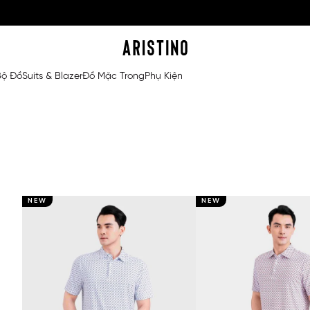
Bộ Đồ
Suits & Blazer
Đồ Mặc Trong
Phụ Kiện
NEW
NEW