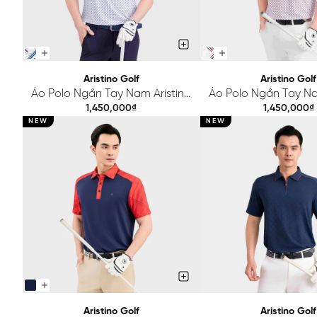
Aristino Golf
Aristino Golf
Áo Polo Ngắn Tay Nam Aristino
Áo Polo Ngắn Tay Na
Golf Regular APSG45AAH2
Golf Regular APS
1,450,000₫
1,450,000₫
NEW
NEW
Aristino Golf
Aristino Golf