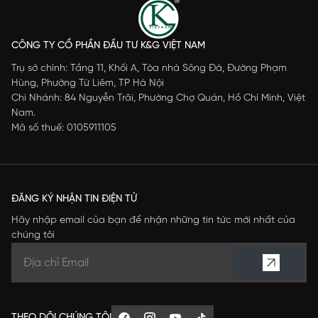
CÔNG TY CỔ PHẦN ĐẦU TƯ K&G VIỆT NAM
Trụ sở chính: Tầng 11, Khối A, Tòa nhà Sông Đà, Đường Phạm
Hùng, Phường Từ Liêm, TP Hà Nội
Chi Nhánh: 84 Nguyễn Trãi, Phường Chợ Quán, Hồ Chí Minh, Việt
Nam.
Mã số thuế: 0105911105
ĐĂNG KÝ NHẬN TIN ĐIỆN TỬ
Hãy nhập email của bạn để nhận những tin tức mới nhất của
chúng tôi
THEO DÕI CHÚNG TÔI