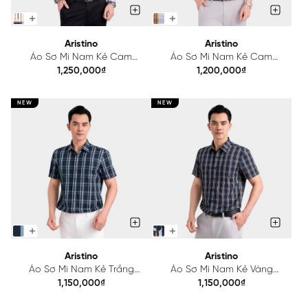
Aristino
Aristino
Áo Sơ Mi Nam Kẻ Cam
Áo Sơ Mi Nam Kẻ Cam
Aristino Regular Fit
Aristino ASS571SAH2
1,250,000₫
1,200,000₫
ALS126F0H2
NEW
NEW
Aristino
Aristino
Áo Sơ Mi Nam Kẻ Trắng
Áo Sơ Mi Nam Kẻ Vàng
Aristino ASS565SAH2
Aristino ASS572SAH2
1,150,000₫
1,150,000₫