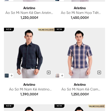
Aristino
Aristino
Áo Sơ Mi Nam Kẻ Đen Aristino
Áo Sơ Mi Nam Họa Tiết
ASS607EDP01
Aristino ASS617EDP01
1,230,000₫
1,450,000₫
NEW
NEW
Aristino
Aristino
Áo Sơ Mi Nam Kẻ Aristino
Áo Sơ Mi Nam Kẻ Cam
ALS618EDP01
Aristino ASS566SAH2
1,390,000₫
1,250,000₫
NEW
NEW