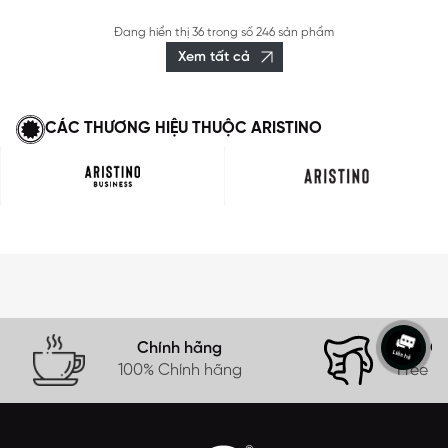
Đang hiển thị
36
trong số
246 sản phẩm
Xem tất cả
CÁC THƯƠNG HIỆU THUỘC ARISTINO
Chính hãng
Gi
100% Chính hãng
Free s