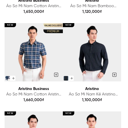
Aristino Business
Aristino
Áo Sơ Mi Nam Cotton Aristino
Áo Sơ Mi Nam Bamboo
Business Regular Fit
Aristino Regular Fit
1,650,000₫
1,120,000₫
1LS207S0H2
ASS621EDP01
NEW
NEW
Aristino Business
Aristino
Áo Sơ Mi Nam Cotton Aristino
Áo Sơ Mi Nam Kẻ Aristino
Business Regular Fit
ALS579S0H2
1,660,000₫
1,100,000₫
1SS606EDP01
NEW
NEW