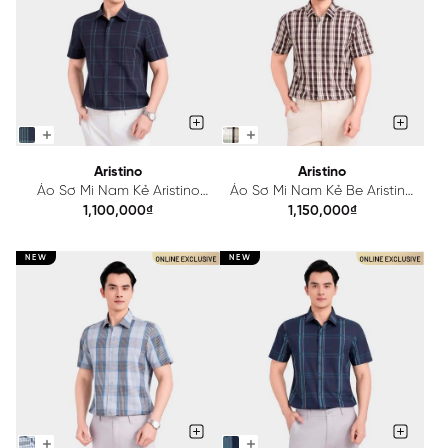
Aristino
Aristino
Áo Sơ Mi Nam Kẻ Aristino
Áo Sơ Mi Nam Kẻ Be Aristino
ASS515SAH2
ASS564SAH2
1,100,000₫
1,150,000₫
NEW
NEW