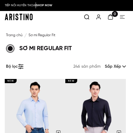
TIẾP NỐI HUYỀN THOẠI
SHOP NOW
0
Trang chủ
Sơ mi Regular Fit
SƠ MI REGULAR FIT
Bộ lọc
246 sản phẩm
Sắp Xếp
NEW
NEW