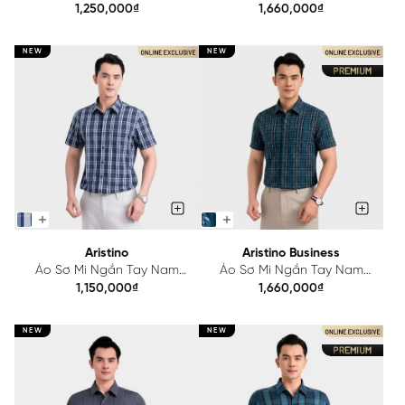
Aristino Regular Fit
Aristino Business 1SS602EDP01
1,250,000₫
1,660,000₫
ALS423S0H2
NEW
NEW
Aristino
Aristino Business
Áo Sơ Mi Ngắn Tay Nam
Áo Sơ Mi Ngắn Tay Nam
Aristino Regular Fit
Aristino Business
1,150,000₫
1,660,000₫
ASS421SAH2
1SS605EDP01
NEW
NEW