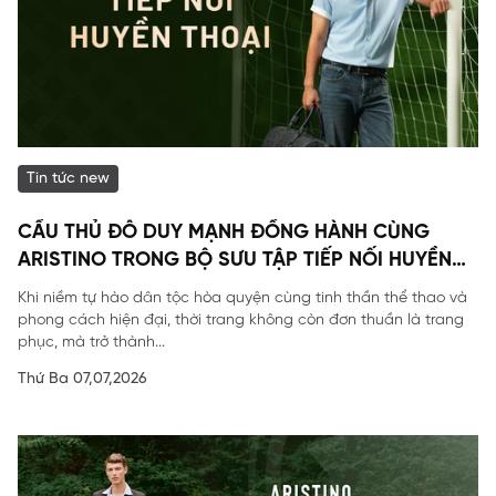
Tin tức new
CẦU THỦ ĐỖ DUY MẠNH ĐỒNG HÀNH CÙNG
ARISTINO TRONG BỘ SƯU TẬP TIẾP NỐI HUYỀN
THOẠI
Khi niềm tự hào dân tộc hòa quyện cùng tinh thần thể thao và
phong cách hiện đại, thời trang không còn đơn thuần là trang
phục, mà trở thành...
Thứ Ba 07,07,2026