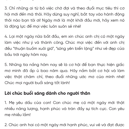
3. Chỉ những ai từ bỏ việc chờ đợi và theo đuổi mục tiêu thì cơ
hội mới đến mà thôi. Hãy dừng suy nghĩ, bắt tay vào hành động
thôi nào bạn tôi ơi! Ngày mới là một khởi đầu mới, hãy xem nó
là động lực để mọi việc luôn suôn sẻ nhé!
4. Lại một ngày nữa bắt đầu, em xin chúc anh chị có một ngày
làm việc như ý và thành công. Chúc mọi việc đến với anh chị
đều “thuận buồm xuôi gió”, “sóng yên biển lặng” như vẻ đẹp của
bầu trời ngày hôm nay.
5. Những tia nắng hôm nay sẽ là cơ hội để bạn thực hiện giấc
mơ mình đã ấp ủ bao năm qua. Hãy nắm bắt cơ hội và làm
việc thật chăm chỉ, theo đuổi những ước mơ của mình nhé!
Chúc mọi người buổi sáng tốt lành!
Lời chúc buổi sáng dành cho người thân
1. Mẹ yêu dấu của con! Con chúc mẹ có một ngày mới thật
nhiều năng lượng, hạnh phúc và tràn đầy sự tích cực. Con yêu
mẹ nhiều lắm!
2. Chúc anh hai có một ngày mới hạnh phúc, vui vẻ và đạt được