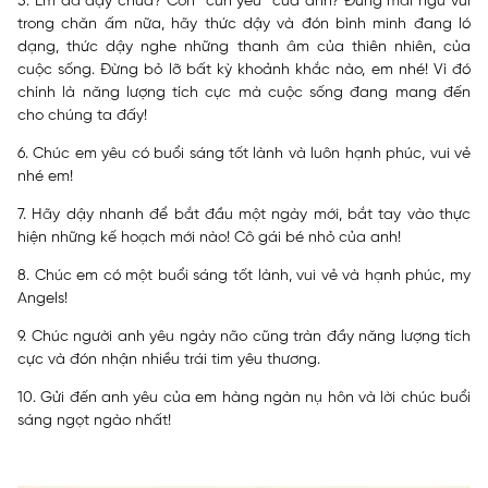
5. Em đã dậy chưa? Con “cún yêu” của anh? Đừng mãi ngủ vùi
trong chăn ấm nữa, hãy thức dậy và đón bình minh đang ló
dạng, thức dậy nghe những thanh âm của thiên nhiên, của
cuộc sống. Đừng bỏ lỡ bất kỳ khoảnh khắc nào, em nhé! Vì đó
chính là năng lượng tích cực mà cuộc sống đang mang đến
cho chúng ta đấy!
6. Chúc em yêu có buổi sáng tốt lành và luôn hạnh phúc, vui vẻ
nhé em!
7. Hãy dậy nhanh để bắt đầu một ngày mới, bắt tay vào thực
hiện những kế hoạch mới nào! Cô gái bé nhỏ của anh!
8. Chúc em có một buổi sáng tốt lành, vui vẻ và hạnh phúc, my
Angels!
9. Chúc người anh yêu ngày não cũng tràn đầy năng lượng tích
cực và đón nhận nhiều trái tim yêu thương.
10. Gửi đến anh yêu của em hàng ngàn nụ hôn và lời chúc buổi
sáng ngọt ngào nhất!