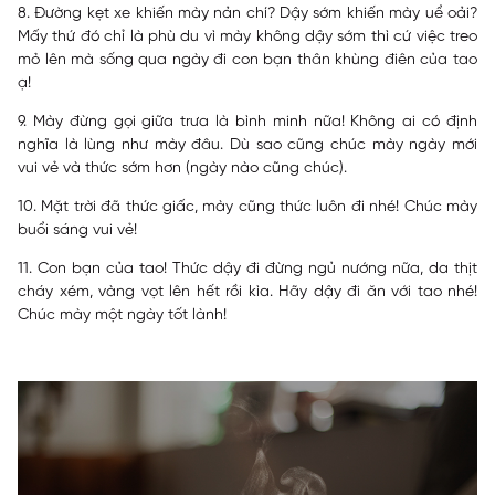
8. Đường kẹt xe khiến mày nản chí? Dậy sớm khiến mày uể oải?
Mấy thứ đó chỉ là phù du vì mày không dậy sớm thì cứ việc treo
mỏ lên mà sống qua ngày đi con bạn thân khùng điên của tao
ạ!
9. Mày đừng gọi giữa trưa là bình minh nữa! Không ai có định
nghĩa là lùng như mày đâu. Dù sao cũng chúc mày ngày mới
vui vẻ và thức sớm hơn (ngày nào cũng chúc).
10. Mặt trời đã thức giấc, mày cũng thức luôn đi nhé! Chúc mày
buổi sáng vui vẻ!
11. Con bạn của tao! Thức dậy đi đừng ngủ nướng nữa, da thịt
cháy xém, vàng vọt lên hết rồi kìa. Hãy dậy đi ăn với tao nhé!
Chúc mày một ngày tốt lành!