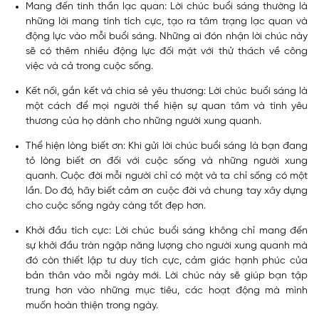
Mang đến tinh thần lạc quan: Lời chúc buổi sáng thường là
những lời mang tính tích cực, tạo ra tâm trạng lạc quan và
động lực vào mỗi buổi sáng. Những ai đón nhận lời chúc này
sẽ có thêm nhiều động lực đối mặt với thử thách về công
việc và cả trong cuộc sống.
Kết nối, gắn kết và chia sẻ yêu thương: Lời chúc buổi sáng là
một cách để mọi người thể hiện sự quan tâm và tình yêu
thương của họ dành cho những người xung quanh.
Thể hiện lòng biết ơn: Khi gửi lời chúc buổi sáng là bạn đang
tỏ lòng biết ơn đối với cuộc sống và những người xung
quanh. Cuộc đời mỗi người chỉ có một và ta chỉ sống có một
lần. Do đó, hãy biết cảm ơn cuộc đời và chung tay xây dựng
cho cuộc sống ngày càng tốt đẹp hơn.
Khởi đầu tích cực: Lời chúc buổi sáng không chỉ mang đến
sự khởi đầu tràn ngập năng lượng cho người xung quanh mà
đó còn thiết lập tư duy tích cực, cảm giác hạnh phúc của
bản thân vào mỗi ngày mới. Lời chúc này sẽ giúp bạn tập
trung hơn vào những mục tiêu, các hoạt động mà mình
muốn hoàn thiện trong ngày.