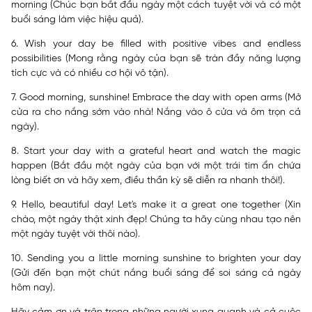
morning (Chúc bạn bắt đầu ngày một cách tuyệt vời và có một
buổi sáng làm việc hiệu quả).
6. Wish your day be filled with positive vibes and endless
possibilities (Mong rằng ngày của bạn sẽ tràn đầy năng lượng
tích cực và có nhiều cơ hội vô tận).
7. Good morning, sunshine! Embrace the day with open arms (Mở
cửa ra cho nắng sớm vào nhà! Nắng vào ô cửa và ôm trọn cả
ngày).
8. Start your day with a grateful heart and watch the magic
happen (Bắt đầu một ngày của bạn với một trái tim ẩn chứa
lòng biết ơn và hãy xem, điều thần kỳ sẽ diễn ra nhanh thôi!).
9. Hello, beautiful day! Let's make it a great one together (Xin
chào, một ngày thật xinh đẹp! Chúng ta hãy cùng nhau tạo nên
một ngày tuyệt vời thôi nào).
10. Sending you a little morning sunshine to brighten your day
(Gửi đến bạn một chút nắng buổi sáng để soi sáng cả ngày
hôm nay).