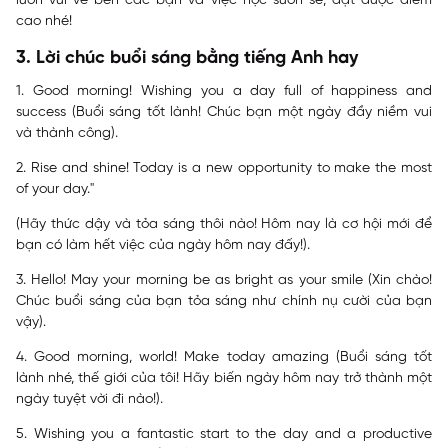
luôn vui vẻ bên các bạn và việc học suôn sẻ, đạt được điểm
cao nhé!
3. Lời chúc buổi sáng bằng tiếng Anh hay
1. Good morning! Wishing you a day full of happiness and
success (Buổi sáng tốt lành! Chúc bạn một ngày đầy niềm vui
và thành công).
2. Rise and shine! Today is a new opportunity to make the most
of your day."
(Hãy thức dậy và tỏa sáng thôi nào! Hôm nay là cơ hội mới để
bạn có làm hết việc của ngày hôm nay đấy!).
3. Hello! May your morning be as bright as your smile (Xin chào!
Chúc buổi sáng của bạn tỏa sáng như chính nụ cười của bạn
vậy).
4. Good morning, world! Make today amazing (Buổi sáng tốt
lành nhé, thế giới của tôi! Hãy biến ngày hôm nay trở thành một
ngày tuyệt vời đi nào!).
5. Wishing you a fantastic start to the day and a productive