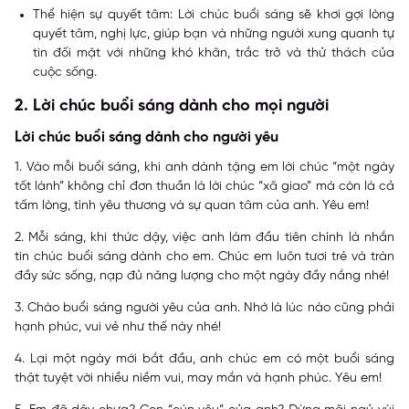
Thể hiện sự quyết tâm: Lời chúc buổi sáng sẽ khơi gợi lòng
quyết tâm, nghị lực, giúp bạn và những người xung quanh tự
tin đối mặt với những khó khăn, trắc trở và thử thách của
cuộc sống.
2. Lời chúc buổi sáng dành cho mọi người
Lời chúc buổi sáng dành cho người yêu
1. Vào mỗi buổi sáng, khi anh dành tặng em lời chúc “một ngày
tốt lành” không chỉ đơn thuần là lời chúc “xã giao” mà còn là cả
tấm lòng, tình yêu thương và sự quan tâm của anh. Yêu em!
2. Mỗi sáng, khi thức dậy, việc anh làm đầu tiên chính là nhắn
tin chúc buổi sáng dành cho em. Chúc em luôn tươi trẻ và tràn
đầy sức sống, nạp đủ năng lượng cho một ngày đầy nắng nhé!
3. Chào buổi sáng người yêu của anh. Nhớ là lúc nào cũng phải
hạnh phúc, vui vẻ như thế này nhé!
4. Lại một ngày mới bắt đầu, anh chúc em có một buổi sáng
thật tuyệt vời nhiều niềm vui, may mắn và hạnh phúc. Yêu em!