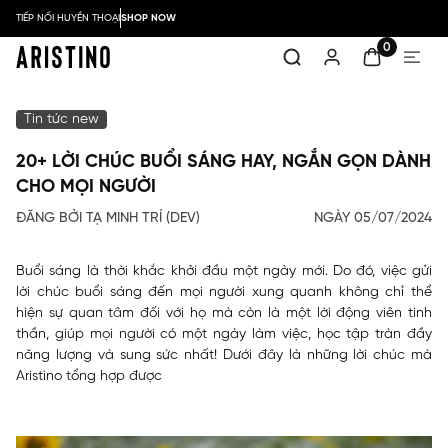
TIẾP NỐI HUYỀN THOẠI
SHOP NOW
0
Tin tức new
20+ LỜI CHÚC BUỔI SÁNG HAY, NGẮN GỌN DÀNH
CHO MỌI NGƯỜI
ĐĂNG BỞI TẠ MINH TRÍ (DEV)
NGÀY 05/07/2024
Buổi sáng là thời khắc khởi đầu một ngày mới. Do đó, việc gửi
lời chúc buổi sáng đến mọi người xung quanh không chỉ thể
hiện sự quan tâm đối với họ mà còn là một lời động viên tinh
thần, giúp mọi người có một ngày làm việc, học tập tràn đầy
năng lượng và sung sức nhất! Dưới đây là những lời chúc mà
Aristino
tổng hợp được