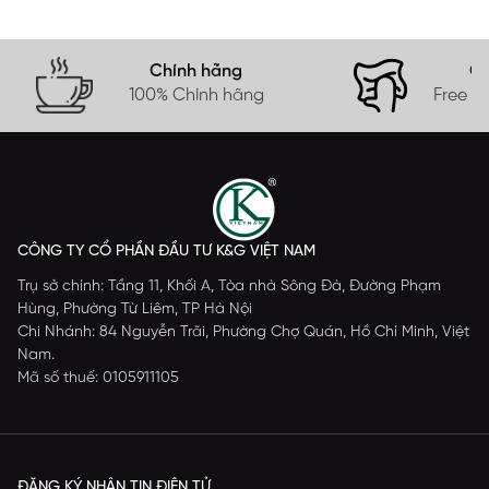
Chính hãng
Gi
100% Chính hãng
Free s
CÔNG TY CỔ PHẦN ĐẦU TƯ K&G VIỆT NAM
Trụ sở chính: Tầng 11, Khối A, Tòa nhà Sông Đà, Đường Phạm
Hùng, Phường Từ Liêm, TP Hà Nội
Chi Nhánh: 84 Nguyễn Trãi, Phường Chợ Quán, Hồ Chí Minh, Việt
Nam.
Mã số thuế: 0105911105
ĐĂNG KÝ NHẬN TIN ĐIỆN TỬ