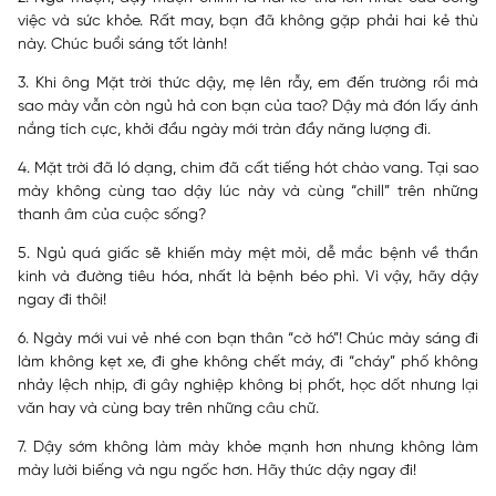
việc và sức khỏe. Rất may, bạn đã không gặp phải hai kẻ thù
này. Chúc buổi sáng tốt lành!
3. Khi ông Mặt trời thức dậy, mẹ lên rẫy, em đến trường rồi mà
sao mày vẫn còn ngủ hả con bạn của tao? Dậy mà đón lấy ánh
nắng tích cực, khởi đầu ngày mới tràn đầy năng lượng đi.
4. Mặt trời đã ló dạng, chim đã cất tiếng hót chào vang. Tại sao
mày không cùng tao dậy lúc này và cùng “chill” trên những
thanh âm của cuộc sống?
5. Ngủ quá giấc sẽ khiến mày mệt mỏi, dễ mắc bệnh về thần
kinh và đường tiêu hóa, nhất là bệnh béo phì. Vì vậy, hãy dậy
ngay đi thôi!
6. Ngày mới vui vẻ nhé con bạn thân “cờ hó”! Chúc mày sáng đi
làm không kẹt xe, đi ghe không chết máy, đi “cháy” phố không
nhảy lệch nhịp, đi gây nghiệp không bị phốt, học dốt nhưng lại
văn hay và cùng bay trên những câu chữ.
7. Dậy sớm không làm mày khỏe mạnh hơn nhưng không làm
mày lười biếng và ngu ngốc hơn. Hãy thức dậy ngay đi!