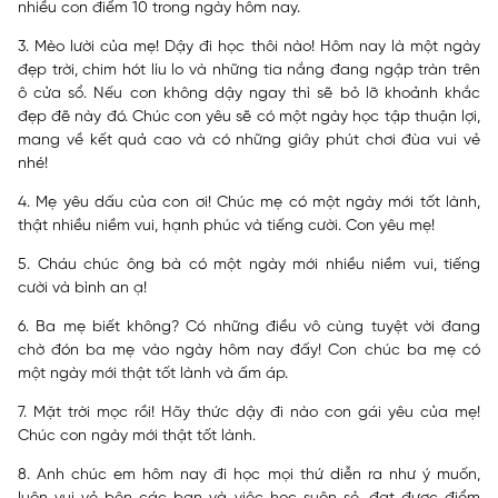
nhiều con điểm 10 trong ngày hôm nay.
3. Mèo lười của mẹ! Dậy đi học thôi nào! Hôm nay là một ngày
đẹp trời, chim hót líu lo và những tia nắng đang ngập tràn trên
ô cửa sổ. Nếu con không dậy ngay thì sẽ bỏ lỡ khoảnh khắc
đẹp đẽ này đó. Chúc con yêu sẽ có một ngày học tập thuận lợi,
mang về kết quả cao và có những giây phút chơi đùa vui vẻ
nhé!
4. Mẹ yêu dấu của con ơi! Chúc mẹ có một ngày mới tốt lành,
thật nhiều niềm vui, hạnh phúc và tiếng cười. Con yêu mẹ!
5. Cháu chúc ông bà có một ngày mới nhiều niềm vui, tiếng
cười và bình an ạ!
6. Ba mẹ biết không? Có những điều vô cùng tuyệt vời đang
chờ đón ba mẹ vào ngày hôm nay đấy! Con chúc ba mẹ có
một ngày mới thật tốt lành và ấm áp.
7. Mặt trời mọc rồi! Hãy thức dậy đi nào con gái yêu của mẹ!
Chúc con ngày mới thật tốt lành.
8. Anh chúc em hôm nay đi học mọi thứ diễn ra như ý muốn,