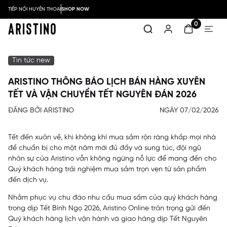
TIẾP NỐI HUYỀN THOẠI
SHOP NOW
0
Tin tức new
ARISTINO THÔNG BÁO LỊCH BÁN HÀNG XUYÊN
TẾT VÀ VẬN CHUYỂN TẾT NGUYÊN ĐÁN 2026
ĐĂNG BỞI ARISTINO
NGÀY 07/02/2026
Tết đến xuân về, khi không khí mua sắm rộn ràng khắp mọi nhà
để chuẩn bị cho một năm mới đủ đầy và sung túc, đội ngũ
nhân sự của Aristino vẫn không ngừng nỗ lực để mang đến cho
Quý khách hàng trải nghiệm mua sắm trọn vẹn từ sản phẩm
đến dịch vụ.
Nhằm phục vụ chu đáo nhu cầu mua sắm của quý khách hàng
trong dịp Tết Bính Ngọ 2026, Aristino Online trân trọng gửi đến
Quý khách hàng lịch vận hành và giao hàng dịp Tết Nguyên