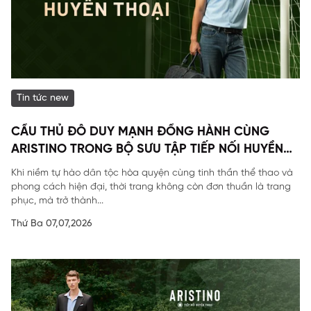
Tin tức new
CẦU THỦ ĐỖ DUY MẠNH ĐỒNG HÀNH CÙNG
ARISTINO TRONG BỘ SƯU TẬP TIẾP NỐI HUYỀN
THOẠI
Khi niềm tự hào dân tộc hòa quyện cùng tinh thần thể thao và
phong cách hiện đại, thời trang không còn đơn thuần là trang
phục, mà trở thành...
Thứ Ba 07,07,2026