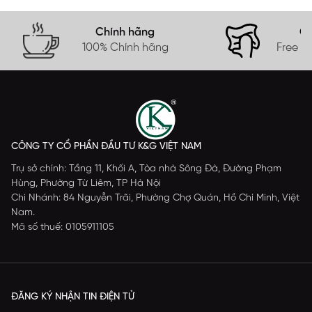
Chính hãng
Gi
100% Chính hãng
Free s
CÔNG TY CỔ PHẦN ĐẦU TƯ K&G VIỆT NAM
Trụ sở chính: Tầng 11, Khối A, Tòa nhà Sông Đà, Đường Phạm
Hùng, Phường Từ Liêm, TP Hà Nội
Chi Nhánh: 84 Nguyễn Trãi, Phường Chợ Quán, Hồ Chí Minh, Việt
Nam.
Mã số thuế: 0105911105
ĐĂNG KÝ NHẬN TIN ĐIỆN TỬ