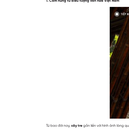
1. Cảm hứng từ biểu tượng văn hóa Việt Nam
Từ bao đời nay,
cây tre
gắn liền với hình ảnh làng 