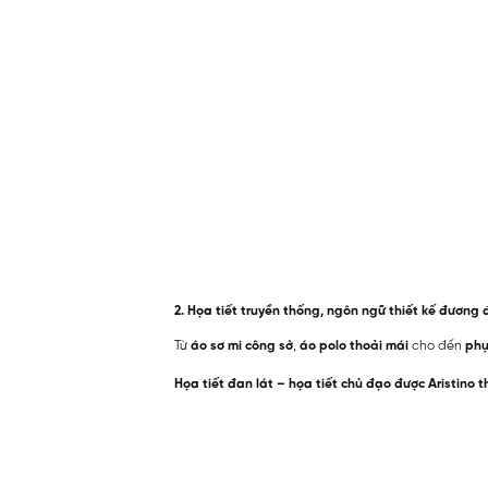
2. Họa tiết truyền thống, ngôn ngữ thiết kế đương 
Từ
áo sơ mi công sở
,
áo polo thoải mái
cho đến
phụ
Họa tiết đan lát – họa tiết chủ đạo được Aristino t