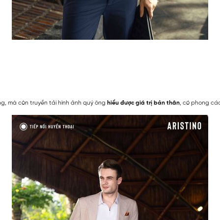
ng, mà còn truyền tải hình ảnh quý ông
hiểu được giá trị bản thân
, có phong cá