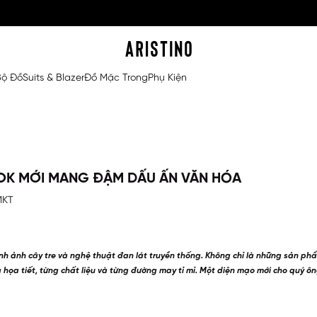
Bộ Đồ
Suits & Blazer
Đồ Mặc Trong
Phụ Kiện
OK MỚI MANG ĐẬM DẤU ẤN VĂN HÓA
MKT
hình ảnh cây tre và nghệ thuật đan lát truyền thống. Không chỉ là những sản ph
 họa tiết, từng chất liệu và từng đường may tỉ mỉ. Một diện mạo mới cho quý ông