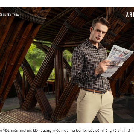
quê Việt: mềm mại mà kiên cường, mộc mạc mà bền bỉ. Lấy cảm hứng từ chính tinh