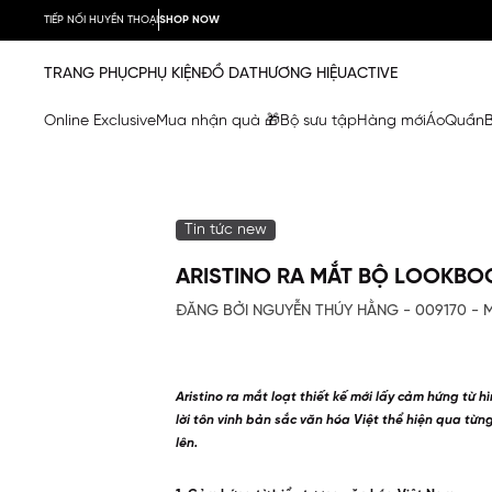
TIẾP NỐI HUYỀN THOẠI
SHOP NOW
TRANG PHỤC
PHỤ KIỆN
ĐỒ DA
THƯƠNG HIỆU
ACTIVE
Online Exclusive
Mua nhận quà 🎁
Bộ sưu tập
Hàng mới
Áo
Quần
Tin tức new
ARISTINO RA MẮT BỘ LOOKBO
ĐĂNG BỞI NGUYỄN THÚY HẰNG - 009170 - 
Aristino ra mắt loạt thiết kế mới lấy cảm hứng từ 
lời tôn vinh bản sắc văn hóa Việt thể hiện qua từng
lên.