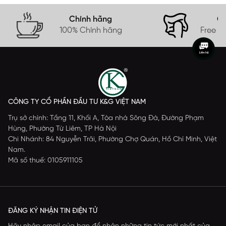
Chính hãng
Gi
100% Chính hãng
Free s
CÔNG TY CỔ PHẦN ĐẦU TƯ K&G VIỆT NAM
Trụ sở chính: Tầng 11, Khối A, Tòa nhà Sông Đà, Đường Phạm
Hùng, Phường Từ Liêm, TP Hà Nội
Chi Nhánh: 84 Nguyễn Trãi, Phường Chợ Quán, Hồ Chí Minh, Việt
Nam.
Mã số thuế: 0105911105
ĐĂNG KÝ NHẬN TIN ĐIỆN TỬ