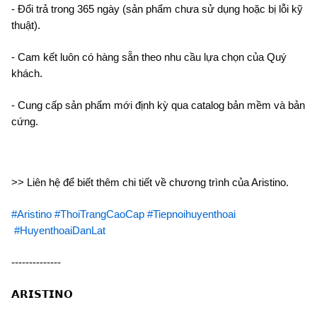
- Đổi trả trong 365 ngày (sản phẩm chưa sử dụng hoặc bị lỗi kỹ 
thuật).
- Cam kết luôn có hàng sẵn theo nhu cầu lựa chọn của Quý 
khách.
- Cung cấp sản phẩm mới định kỳ qua catalog bản mềm và bản 
cứng.
>> Liên hệ để biết thêm chi tiết về chương trình của Aristino.
#Aristino
#ThoiTrangCaoCap
#Tiepnoihuyenthoai
#HuyenthoaiDanLat
--------------
𝗔𝗥𝗜𝗦𝗧𝗜𝗡𝗢