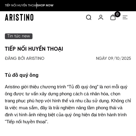
TIẾP NỐI HUYỀN THOẠI
SHOP NOW
0
Tin tức new
TIẾP NỐI HUYỀN THOẠI
ĐĂNG BỞI ARISTINO
NGÀY 09/10/2025
Tủ đồ quý ông
Aristino giới thiệu chương trình “Tủ đồ quý ông” là nơi mỗi quý 
ông được tư vấn xây dựng phong cách cá nhân hóa, chọn 
trang phục phù hợp với hình thể và nhu cầu sử dụng. Không chỉ 
là việc mua sắm, đây là trải nghiệm nâng tầm phong thái và 
định vị hình ảnh riêng biệt của quý ông hiện đại trên hành trình 
"Tiếp nối huyền thoại".