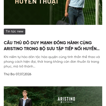
Tin tức new
CẦU THỦ ĐỖ DUY MẠNH ĐỒNG HÀNH CÙNG
ARISTINO TRONG BỘ SƯU TẬP TIẾP NỐI HUYỀN
THOẠI
Khi niềm tự hào dân tộc hòa quyện cùng tinh thần thể thao và
phong cách hiện đại, thời trang không còn đơn thuần là trang
phục, mà trở thành...
Thứ Ba 07,07,2026