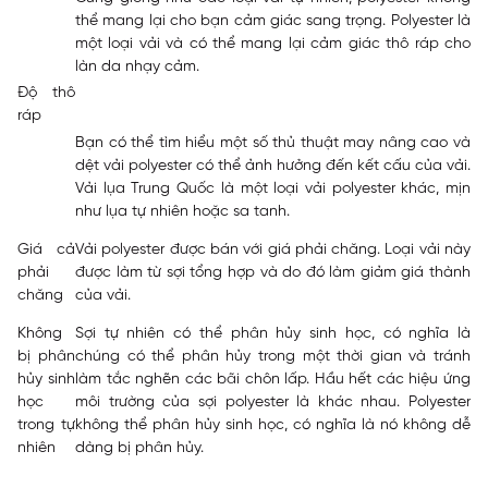
thể mang lại cho bạn cảm giác sang trọng. Polyester là
một loại vải và có thể mang lại cảm giác thô ráp cho
làn da nhạy cảm.
Độ thô
ráp
Bạn có thể tìm hiểu một số thủ thuật may nâng cao và
dệt vải polyester có thể ảnh hưởng đến kết cấu của vải.
Vải lụa Trung Quốc là một loại vải polyester khác, mịn
như lụa tự nhiên hoặc sa tanh.
Giá cả
Vải polyester được bán với giá phải chăng. Loại vải này
phải
được làm từ sợi tổng hợp và do đó làm giảm giá thành
chăng
của vải.
Không
Sợi tự nhiên có thể phân hủy sinh học, có nghĩa là
bị phân
chúng có thể phân hủy trong một thời gian và tránh
hủy sinh
làm tắc nghẽn các bãi chôn lấp. Hầu hết các hiệu ứng
học
môi trường của sợi polyester là khác nhau. Polyester
trong tự
không thể phân hủy sinh học, có nghĩa là nó không dễ
nhiên
dàng bị phân hủy.