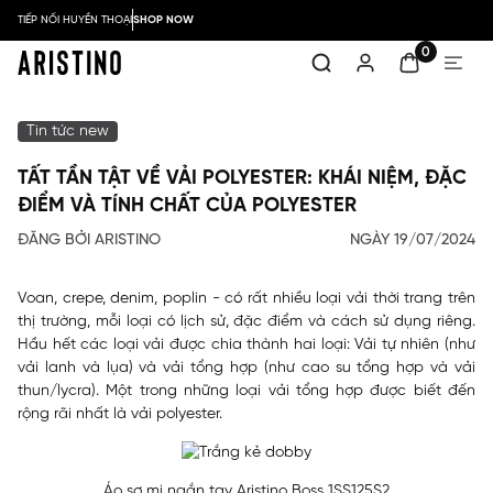
TIẾP NỐI HUYỀN THOẠI
SHOP NOW
0
Tin tức new
TẤT TẦN TẬT VỀ VẢI POLYESTER: KHÁI NIỆM, ĐẶC
ĐIỂM VÀ TÍNH CHẤT CỦA POLYESTER
ĐĂNG BỞI ARISTINO
NGÀY 19/07/2024
Voan, crepe, denim, poplin - có rất nhiều loại vải thời trang trên
thị trường, mỗi loại có lịch sử, đặc điểm và cách sử dụng riêng.
Hầu hết các loại vải được chia thành hai loại: Vải tự nhiên (như
vải lanh và lụa) và vải tổng hợp (như cao su tổng hợp và vải
thun/lycra). Một trong những loại vải tổng hợp được biết đến
rộng rãi nhất là vải polyester.
Áo sơ mi ngắn tay Aristino Boss 1SS125S2