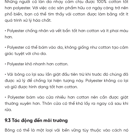
Những người có làn da nhạy cảm chịu được 100% cotton tốt
hơn polyester. Với việc các sản phẩm hữu cơ ngày càng trở nên
phổ biến, bạn có thể tìm thấy vải cotton được làm bằng rất ít
quá trình xử lý hóa chất.
• Polyester chống nhăn và vết bẩn tốt hơn cotton và ít phai màu
hơn.
• Polyester có thể bám vào da, không giống như cotton tạo cảm
giác tuyệt vời cho da.
• Polyester khô nhanh hơn cotton.
• Vải bông co lại sau lần giặt đầu tiên trừ khi trước đó chúng đã
được xử lý để chống lại hiện tượng này. Polyester không co lại
và giữ được hình dạng tốt hơn cotton.
• Polyester bám vào cửa nhiều hơn cotton nên cần được giặt
thường xuyên hơn. Thân cửa có thể khó lấy ra ngay cả sau khi
rửa.
9.3 Tác động đến môi trường
Bông có thể là một loại vải bền vững tùy thuộc vào cách nó