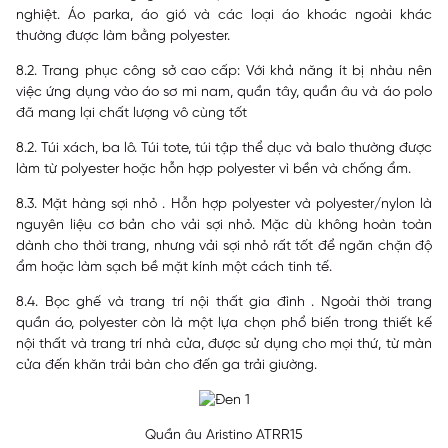
nghiệt. Áo parka, áo gió và các loại áo khoác ngoài khác
thường được làm bằng polyester.
8.2. Trang phục công sở cao cấp: Với khả năng ít bị nhàu nên
việc ứng dụng vào áo sơ mi nam, quần tây, quần âu và áo polo
đã mang lại chất lượng vô cùng tốt
8.2. Túi xách, ba lô. Túi tote, túi tập thể dục và balo thường được
làm từ polyester hoặc hỗn hợp polyester vì bền và chống ẩm.
8.3. Mặt hàng sợi nhỏ . Hỗn hợp polyester và polyester/nylon là
nguyên liệu cơ bản cho vải sợi nhỏ. Mặc dù không hoàn toàn
dành cho thời trang, nhưng vải sợi nhỏ rất tốt để ngăn chặn độ
ẩm hoặc làm sạch bề mặt kính một cách tinh tế.
8.4. Bọc ghế và trang trí nội thất gia đình . Ngoài thời trang
quần áo, polyester còn là một lựa chọn phổ biến trong thiết kế
nội thất và trang trí nhà cửa, được sử dụng cho mọi thứ, từ màn
cửa đến khăn trải bàn cho đến ga trải giường.
Quần âu Aristino ATRR15