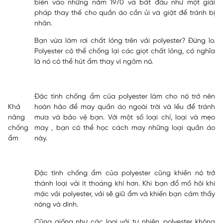
biến vào những năm 1970 và bắt đầu như một giải
pháp thay thế cho quần áo cần ủi và giặt để tránh bị
nhăn.
Bạn vừa làm rơi chất lỏng trên vải polyester? Đừng lo.
Polyester có thể chống lại các giọt chất lỏng, có nghĩa
là nó có thể hút ẩm thay vì ngâm nó.
Đặc tính chống ẩm của polyester làm cho nó trở nên
Khả
hoàn hảo để may quần áo ngoài trời và lều để tránh
năng
mưa và bảo vệ bạn. Với một số loại chỉ, loại và mẹo
chống
may , bạn có thể học cách may những loại quần áo
ẩm
này.
Đặc tính chống ẩm của polyester cũng khiến nó trở
thành loại vải ít thoáng khí hơn. Khi bạn đổ mồ hôi khi
mặc vải polyester, vải sẽ giữ ẩm và khiến bạn cảm thấy
nóng và dính.
Cũng giống như các loại vải tự nhiên, polyester không