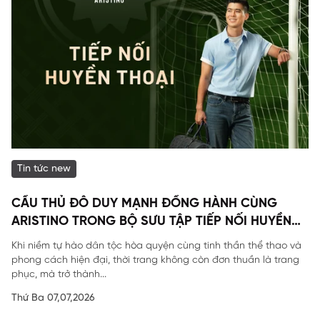
Tin tức new
CẦU THỦ ĐỖ DUY MẠNH ĐỒNG HÀNH CÙNG
ARISTINO TRONG BỘ SƯU TẬP TIẾP NỐI HUYỀN
THOẠI
Khi niềm tự hào dân tộc hòa quyện cùng tinh thần thể thao và
phong cách hiện đại, thời trang không còn đơn thuần là trang
phục, mà trở thành...
Thứ Ba 07,07,2026