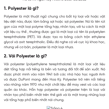
1. Polyester là gì?
Polyester là một thuật ngữ chung cho bất kỳ loại vải hoặc vật
liệu dệt nào, được làm bằng sợi hoặc sợi polyester. Nó là tên rút
gọn của một loại polyme tổng hợp, nhân tạo, với tư cách là một
vật liệu cụ thể , thường được gọi là một loại có tên là polyetylen
terephthalate (PET). Và được tạo ra bằng cách trộn ethylene
glycol và axit terephthalic. Điều đó nghe có vẻ cực kỳ khoa học,
nhưng về cơ bản, polyester là một loại nhựa.
2. Vải Polyester là gì?
Vải polyester (polyethylene terephthalate) là một loại vật liệu
dệt tổng hợp nổi tiếng là bền và tương đối tốt để sản xuất. Nó
được phát minh vào năm 1941 bởi các nhà hóa học người Anh
và được
DuPont
mang đến Hoa Kỳ. Polyester trở nên nổi tiếng
vào những năm 1970 như một chất liệu để may vest và các loại
quần áo khác. Hỗn hợp polyester và polyester hiện là loại vải
nhân tạo phổ biến nhất trên thế giới và là một trong những loại
vải tổng hợp phổ biến nhất nói chung.