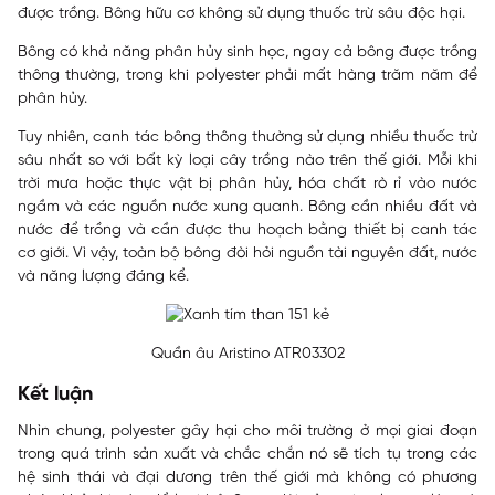
được trồng. Bông hữu cơ không sử dụng thuốc trừ sâu độc hại.
Bông có khả năng phân hủy sinh học, ngay cả bông được trồng
thông thường, trong khi polyester phải mất hàng trăm năm để
phân hủy.
Tuy nhiên, canh tác bông thông thường sử dụng nhiều thuốc trừ
sâu nhất so với bất kỳ loại cây trồng nào trên thế giới. Mỗi khi
trời mưa hoặc thực vật bị phân hủy, hóa chất rò rỉ vào nước
ngầm và các nguồn nước xung quanh. Bông cần nhiều đất và
nước để trồng và cần được thu hoạch bằng thiết bị canh tác
cơ giới. Vì vậy, toàn bộ bông đòi hỏi nguồn tài nguyên đất, nước
và năng lượng đáng kể.
Quần âu Aristino ATR03302
Kết luận
Nhìn chung, polyester gây hại cho môi trường ở mọi giai đoạn
trong quá trình sản xuất và chắc chắn nó sẽ tích tụ trong các
hệ sinh thái và đại dương trên thế giới mà không có phương