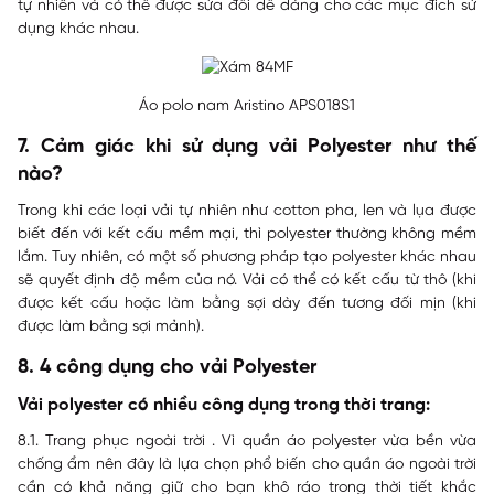
tự nhiên và có thể được sửa đổi dễ dàng cho các mục đích sử
dụng khác nhau.
Áo polo nam Aristino APS018S1
7. Cảm giác khi sử dụng vải Polyester như thế
nào?
Trong khi các loại vải tự nhiên như cotton pha, len và lụa được
biết đến với kết cấu mềm mại, thì polyester thường không mềm
lắm. Tuy nhiên, có một số phương pháp tạo polyester khác nhau
sẽ quyết định độ mềm của nó. Vải có thể có kết cấu từ thô (khi
được kết cấu hoặc làm bằng sợi dày đến tương đối mịn (khi
được làm bằng sợi mảnh).
8. 4 công dụng cho vải Polyester
Vải polyester có nhiều công dụng trong thời trang:
8.1. Trang phục ngoài trời . Vì quần áo polyester vừa bền vừa
chống ẩm nên đây là lựa chọn phổ biến cho quần áo ngoài trời
cần có khả năng giữ cho bạn khô ráo trong thời tiết khắc