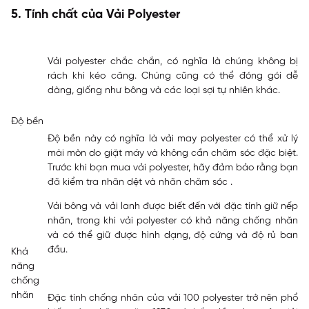
5. Tính chất của Vải Polyester
Vải polyester chắc chắn, có nghĩa là chúng không bị
rách khi kéo căng. Chúng cũng có thể đóng gói dễ
dàng, giống như bông và các loại sợi tự nhiên khác.
Độ bền
Độ bền này có nghĩa là vải may polyester có thể xử lý
mài mòn do giặt máy và không cần chăm sóc đặc biệt.
Trước khi bạn mua vải polyester, hãy đảm bảo rằng bạn
đã kiểm tra nhãn dệt và nhãn chăm sóc .
Vải bông và vải lanh được biết đến với đặc tính giữ nếp
nhăn, trong khi vải polyester có khả năng chống nhăn
và có thể giữ được hình dạng, độ cứng và độ rủ ban
đầu.
Khả
năng
chống
nhăn
Đặc tính chống nhăn của vải 100 polyester trở nên phổ