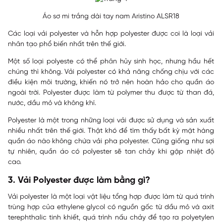
Áo sơ mi trắng dài tay nam Aristino ALSR18
Các loại vải polyester và hỗn hợp polyester được coi là loại vải
nhân tạo phổ biến nhất trên thế giới.
Một số loại polyeste có thể phân hủy sinh học, nhưng hầu hết
chúng thì không. Vải polyester có khả năng chống chịu với các
điều kiện môi trường, khiến nó trở nên hoàn hảo cho quần áo
ngoài trời. Polyester được làm từ polymer thu được từ than đá,
nước, dầu mỏ và không khí.
Polyester là một trong những loại vải được sử dụng và sản xuất
nhiều nhất trên thế giới. Thật khó để tìm thấy bất kỳ mặt hàng
quần áo nào không chứa vải pha polyester. Cũng giống như sợi
tự nhiên, quần áo có polyester sẽ tan chảy khi gặp nhiệt độ
cao.
3. Vải Polyester được làm bằng gì?
Vải polyester là một loại vật liệu tổng hợp được làm từ quá trình
trùng hợp của ethylene glycol có nguồn gốc từ dầu mỏ và axit
terephthalic tinh khiết, quá trình nấu chảy để tạo ra polyetylen