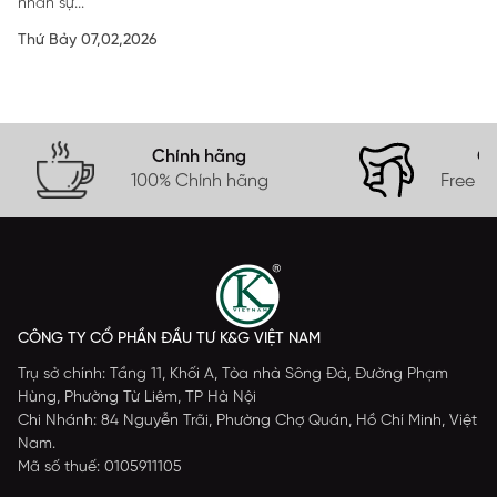
nhân sự...
Thứ Bảy 07,02,2026
Chính hãng
Gi
100% Chính hãng
Free s
CÔNG TY CỔ PHẦN ĐẦU TƯ K&G VIỆT NAM
Trụ sở chính: Tầng 11, Khối A, Tòa nhà Sông Đà, Đường Phạm
Hùng, Phường Từ Liêm, TP Hà Nội
Chi Nhánh: 84 Nguyễn Trãi, Phường Chợ Quán, Hồ Chí Minh, Việt
Nam.
Mã số thuế: 0105911105