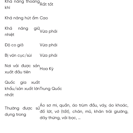
Khả năng thoáng
Rất tốt
khí
Khả năng hút ẩm
Cao
Khả năng giữ
Vừa phải
nhiệt
Độ co giã
Vừa phải
Bị vón cục/sùi
Vừa phải
Nơi vải được sản
Hoa Kỳ
xuất đầu tiên
Quốc gia xuất
khẩu/sản xuất lớn
Trung Quốc
nhất
Áo sơ mi
, quần, áo trùm đầu, váy, áo khoác,
Thường được sử
đồ lót, vớ (tất), chăn, mũ, khăn trải giường,
dụng trong
dây thừng, vải bọc, …