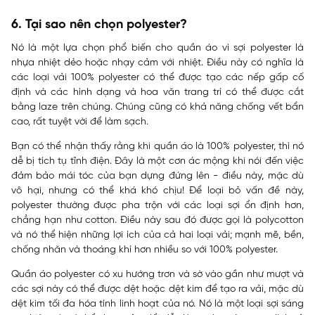
6. Tại sao nên chọn polyester?
Nó là một lựa chọn phổ biến cho quần áo vì sợi polyester là
nhựa nhiệt dẻo hoặc nhạy cảm với nhiệt. Điều này có nghĩa là
các loại vải 100% polyester có thể được tạo các nếp gấp cố
định và các hình dạng và hoa văn trang trí có thể được cắt
bằng laze trên chúng. Chúng cũng có khả năng chống vết bẩn
cao, rất tuyệt vời để làm sạch.
Bạn có thể nhận thấy rằng khi quần áo là 100% polyester, thì nó
dễ bị tích tụ tĩnh điện. Đây là một cơn ác mộng khi nói đến việc
đảm bảo mái tóc của bạn dựng đứng lên - điều này, mặc dù
vô hại, nhưng có thể khá khó chịu! Để loại bỏ vấn đề này,
polyester thường được pha trộn với các loại sợi ổn định hơn,
chẳng hạn như cotton. Điều này sau đó được gọi là polycotton
và nó thể hiện những lợi ích của cả hai loại vải; mạnh mẽ, bền,
chống nhăn và thoáng khí hơn nhiều so với 100% polyester.
Quần áo polyester có xu hướng trơn và sờ vào gần như mượt và
các sợi này có thể được dệt hoặc dệt kim để tạo ra vải, mặc dù
dệt kim tối đa hóa tính linh hoạt của nó. Nó là một loại sợi sáng