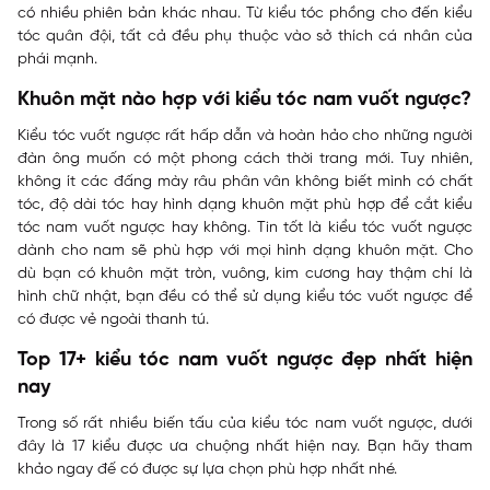
có nhiều phiên bản khác nhau. Từ kiểu tóc phồng cho đến kiểu
tóc quân đội, tất cả đều phụ thuộc vào sở thích cá nhân của
phái mạnh.
Khuôn mặt nào hợp với kiểu tóc nam vuốt ngược?
Kiểu tóc vuốt ngược rất hấp dẫn và hoàn hảo cho những người
đàn ông muốn có một phong cách thời trang mới. Tuy nhiên,
không ít các đấng mày râu phân vân không biết mình có chất
tóc, độ dài tóc hay hình dạng khuôn mặt phù hợp để cắt kiểu
tóc nam vuốt ngược hay không. Tin tốt là kiểu tóc vuốt ngược
dành cho nam sẽ phù hợp với mọi hình dạng khuôn mặt. Cho
dù bạn có khuôn mặt tròn, vuông, kim cương hay thậm chí là
hình chữ nhật, bạn đều có thể sử dụng kiểu tóc vuốt ngược để
có được vẻ ngoài thanh tú.
Top 17+ kiểu tóc nam vuốt ngược đẹp nhất hiện
nay
Trong số rất nhiều biến tấu của kiểu tóc nam vuốt ngược, dưới
đây là 17 kiểu được ưa chuộng nhất hiện nay. Bạn hãy tham
khảo ngay đế có được sự lựa chọn phù hợp nhất nhé.