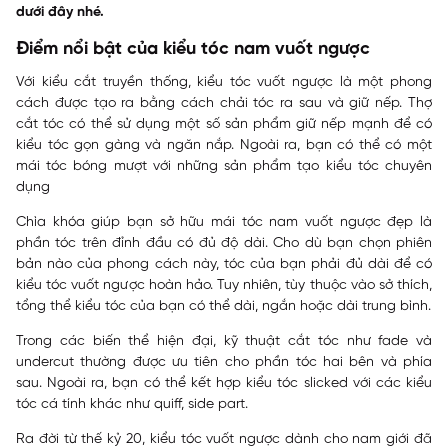
dưới đây nhé.
Điểm nổi bật của kiểu tóc nam vuốt ngược
Với kiểu cắt truyền thống, kiểu tóc vuốt ngược là một phong
cách được tạo ra bằng cách chải tóc ra sau và giữ nếp. Thợ
cắt tóc có thể sử dụng một số sản phẩm giữ nếp mạnh để có
kiểu tóc gọn gàng và ngăn nắp. Ngoài ra, bạn có thể có một
mái tóc bóng mượt với những sản phẩm tạo kiểu tóc chuyên
dụng
Chìa khóa giúp bạn sở hữu mái tóc nam vuốt ngược đẹp là
phần tóc trên đỉnh đầu có đủ độ dài. Cho dù bạn chọn phiên
bản nào của phong cách này, tóc của bạn phải đủ dài để có
kiểu tóc vuốt ngược hoàn hảo. Tuy nhiên, tùy thuộc vào sở thích,
tổng thể kiểu tóc của bạn có thể dài, ngắn hoặc dài trung bình.
Trong các biến thể hiện đại, kỹ thuật cắt tóc như fade và
undercut thường được ưu tiên cho phần tóc hai bên và phía
sau. Ngoài ra, bạn có thể kết hợp kiểu tóc slicked với các kiểu
tóc cá tính khác như quiff, side part.
Ra đời từ thế kỷ 20, kiểu tóc vuốt ngược dành cho nam giới đã