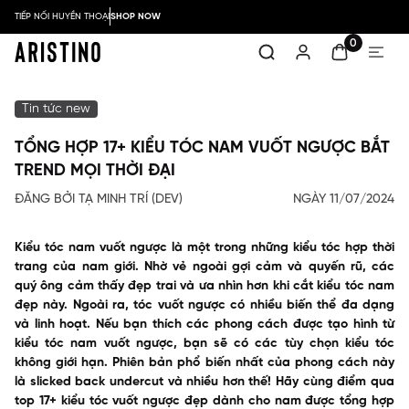
TIẾP NỐI HUYỀN THOẠI
SHOP NOW
0
Tin tức new
TỔNG HỢP 17+ KIỂU TÓC NAM VUỐT NGƯỢC BẮT
TREND MỌI THỜI ĐẠI
ĐĂNG BỞI TẠ MINH TRÍ (DEV)
NGÀY 11/07/2024
Kiểu tóc nam vuốt ngược là một trong những kiểu tóc hợp thời
trang của nam giới. Nhờ vẻ ngoài gợi cảm và quyến rũ, các
quý ông cảm thấy đẹp trai và ưa nhìn hơn khi cắt kiểu tóc nam
đẹp này. Ngoài ra, tóc vuốt ngược có nhiều biến thể đa dạng
và linh hoạt. Nếu bạn thích các phong cách được tạo hình từ
kiểu tóc nam vuốt ngược, bạn sẽ có các tùy chọn kiểu tóc
không giới hạn. Phiên bản phổ biến nhất của phong cách này
là slicked back undercut và nhiều hơn thế! Hãy cùng điểm qua
top 17+ kiểu tóc vuốt ngược đẹp dành cho nam được tổng hợp