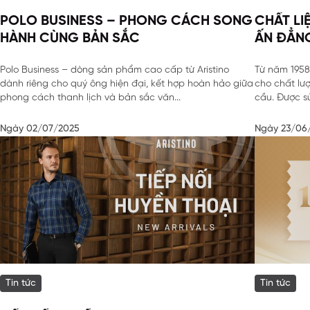
POLO BUSINESS – PHONG CÁCH SONG
CHẤT LI
HÀNH CÙNG BẢN SẮC
ẤN ĐẲN
HÙNG V
Polo Business – dòng sản phẩm cao cấp từ Aristino
Từ năm 1958
dành riêng cho quý ông hiện đại, kết hợp hoàn hảo giữa
cho chất lư
phong cách thanh lịch và bản sắc văn...
cầu. Được sử
Ngày 02/07/2025
Ngày 23/06
Tin tức
Tin tức