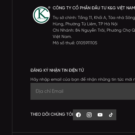
CÔNG TY CỔ PHẦN ĐẦU TƯ K&G VIỆT NAM
Trụ sở chính: Tầng 11, Khối A, Tòa nhà S
Hùng, Phường Từ Liêm, TP Hà Nội
Chi Nhánh: 84 Nguyễn Trãi, Phường Chợ Q
Việt Nam.
Mã số thuế: 0105911105
ĐĂNG KÝ NHẬN TIN ĐIỆN TỬ
Hãy nhập email của bạn để nhận những tin tức mới 
THEO DÕI CHÚNG TÔI