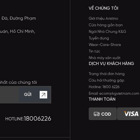
VỀ CHÚNG TÔI
ông Đà, Đường Phạm
Giới thiệu Aristino
Cửa hàng gần bạn
uán, Hồ Chí Minh,
Ngôi Nhà Chung K&G
Tuyển dụng
Wear-Care-Share
Tin tức
Nhà máy sản xuất
DỊCH VỤ KHÁCH HÀNG
Trạng thái đơn hàng
Câu hỏi thường gặp
nhất của chúng tôi
Hotline: 1800 6226
Email: ecom@kgvietnam.com
GỬI
THANH TOÁN
18006226
HOTLINE: