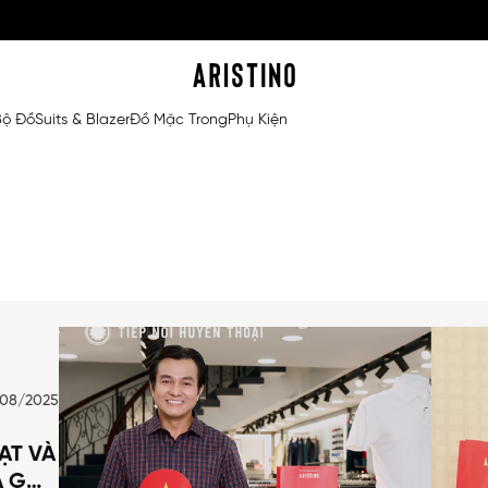
Bộ Đồ
Suits & Blazer
Đồ Mặc Trong
Phụ Kiện
/08/2025
ẠT VÀ
Ã GÓP