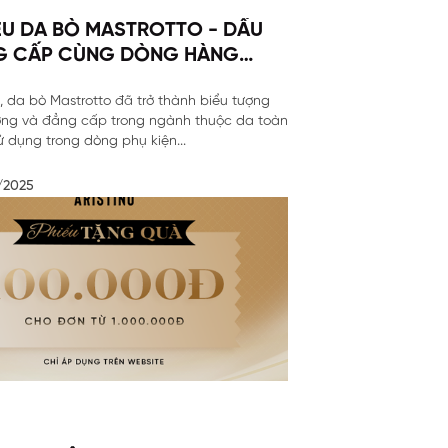
ỆU DA BÒ MASTROTTO - DẤU
G CẤP CÙNG DÒNG HÀNG
ƯƠNG
, da bò Mastrotto đã trở thành biểu tượng
ợng và đẳng cấp trong ngành thuộc da toàn
 dụng trong dòng phụ kiện...
/2025