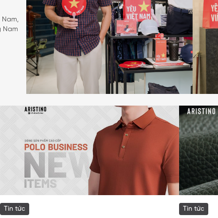
INO.
t Nam,
ng Nam
Tin tức
Tin tức