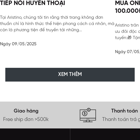
TIẾP NỐI HUYỀN THOẠI
MUA ON
100.000
Tại Aristino, chúng tôi tin rằng thời trang không đơn
ARISTIN
thuần chỉ là hình thức thể hiện phong cách cá nhân, mà
Aristino trâ
còn là phương tiện để truyền tải những...
ưu đãi độc 
tuyến:🎁 Tặ
Ngày 09/05/2025
từ...
Ngày 07/05
XEM THÊM
Giao hàng
Thanh toán
Free ship đơn >500k
Thanh toán trả 