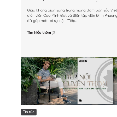
MẶT TẠI SỰ KIỆN ĐẶC BIỆT CỦA ARIST
Giữa không gian sang trong mang đậm bản sắc Việ
diễn viên Cao Minh Đạt và Biên tập viên Đinh Phươ
đã góp mặt tại sự kiện “Tiếp...
Tìm hiểu thêm
Tin tức