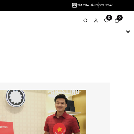
TÌM CỬA HÀNG
GỌI NGAY
0
0