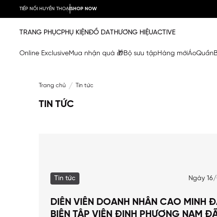
TIẾP NỐI HUYỀN THOẠI
SHOP NOW
TRANG PHỤC
PHỤ KIỆN
ĐỒ DA
THƯƠNG HIỆU
ACTIVE
Online Exclusive
Mua nhận quà 🎁
Bộ sưu tập
Hàng mới
Áo
Quần
Trang chủ
Tin tức
TIN TỨC
Tin tức
Ngày 16
DIỄN VIÊN DOANH NHÂN CAO MINH Đ
BIÊN TẬP VIÊN ĐINH PHƯƠNG NAM Đ