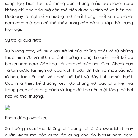
sáng tạo, biến tấu để mang đến những mẫu áo blazer caro
không chỉ độc đáo mà còn thể hiện được sự tinh tế và hiện đại.
Dưới đây là một số xu hướng mới nhất trong thiết kế áo blazer
nam caro mà bạn có thể thấy trong các bộ sưu tập thời trang
hiện đại.
Sự trở lại của retro
Xu hướng retro, với sự quay trở lại của những thiết kế từ những
thập niên 70 và 80, đã ảnh hưởng đáng kể đến thiết kế áo
blazer nam caro. Các họa tiết caro cổ điển như Glen Check hay
Tartan được tái hiện với các kích thước lớn hơn và màu sắc rực
rỡ hơn, tạo nên một vẻ ngoài nổi bật và đầy tính nghệ thuật.
Các nhà thiết kế thường kết hợp chúng với các phụ kiện và
trang phục có phong cách vintage để tạo nên một tổng thể hài
hòa và thời thượng.
Phom dáng oversized
Xu hướng oversized không chỉ dừng lại ở áo sweatshirt hay
quần jeans mà còn được áp dụng cho áo blazer nam caro.