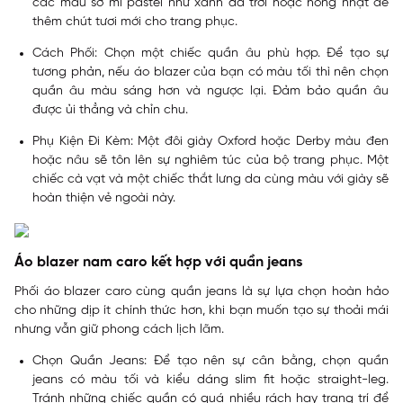
các màu sơ mi pastel như xanh da trời hoặc hồng nhạt để
thêm chút tươi mới cho trang phục.
Cách Phối: Chọn một chiếc quần âu phù hợp. Để tạo sự
tương phản, nếu áo blazer của bạn có màu tối thì nên chọn
quần âu màu sáng hơn và ngược lại. Đảm bảo quần âu
được ủi thẳng và chỉn chu.
Phụ Kiện Đi Kèm: Một đôi giày Oxford hoặc Derby màu đen
hoặc nâu sẽ tôn lên sự nghiêm túc của bộ trang phục. Một
chiếc cà vạt và một chiếc thắt lưng da cùng màu với giày sẽ
hoàn thiện vẻ ngoài này.
Áo blazer nam caro kết hợp với quần jeans
Phối áo blazer caro cùng quần jeans là sự lựa chọn hoàn hảo
cho những dịp ít chính thức hơn, khi bạn muốn tạo sự thoải mái
nhưng vẫn giữ phong cách lịch lãm.
Chọn Quần Jeans: Để tạo nên sự cân bằng, chọn quần
jeans có màu tối và kiểu dáng slim fit hoặc straight-leg.
Tránh những chiếc quần có quá nhiều rách hay trang trí để