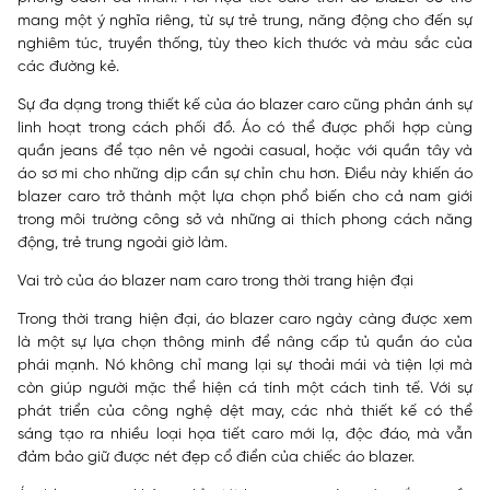
mang một ý nghĩa riêng, từ sự trẻ trung, năng động cho đến sự
nghiêm túc, truyền thống, tùy theo kích thước và màu sắc của
các đường kẻ.
Sự đa dạng trong thiết kế của áo blazer caro cũng phản ánh sự
linh hoạt trong cách phối đồ. Áo có thể được phối hợp cùng
quần jeans để tạo nên vẻ ngoài casual, hoặc với quần tây và
áo sơ mi cho những dịp cần sự chỉn chu hơn. Điều này khiến áo
blazer caro trở thành một lựa chọn phổ biến cho cả nam giới
trong môi trường công sở và những ai thích phong cách năng
động, trẻ trung ngoài giờ làm.
Vai trò của áo blazer nam caro trong thời trang hiện đại
Trong thời trang hiện đại, áo blazer caro ngày càng được xem
là một sự lựa chọn thông minh để nâng cấp tủ quần áo của
phái mạnh. Nó không chỉ mang lại sự thoải mái và tiện lợi mà
còn giúp người mặc thể hiện cá tính một cách tinh tế. Với sự
phát triển của công nghệ dệt may, các nhà thiết kế có thể
sáng tạo ra nhiều loại họa tiết caro mới lạ, độc đáo, mà vẫn
đảm bảo giữ được nét đẹp cổ điển của chiếc áo blazer.