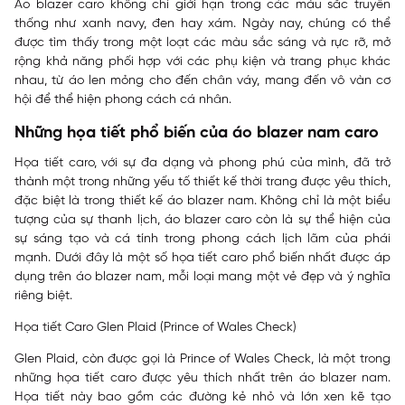
Áo blazer caro không chỉ giới hạn trong các màu sắc truyền
thống như xanh navy, đen hay xám. Ngày nay, chúng có thể
được tìm thấy trong một loạt các màu sắc sáng và rực rỡ, mở
rộng khả năng phối hợp với các phụ kiện và trang phục khác
nhau, từ áo len mỏng cho đến chân váy, mang đến vô vàn cơ
hội để thể hiện phong cách cá nhân.
Những họa tiết phổ biến của áo blazer nam caro
Họa tiết caro, với sự đa dạng và phong phú của mình, đã trở
thành một trong những yếu tố thiết kế thời trang được yêu thích,
đặc biệt là trong thiết kế áo blazer nam. Không chỉ là một biểu
tượng của sự thanh lịch, áo blazer caro còn là sự thể hiện của
sự sáng tạo và cá tính trong phong cách lịch lãm của phái
mạnh. Dưới đây là một số họa tiết caro phổ biến nhất được áp
dụng trên áo blazer nam, mỗi loại mang một vẻ đẹp và ý nghĩa
riêng biệt.
Họa tiết Caro Glen Plaid (Prince of Wales Check)
Glen Plaid, còn được gọi là Prince of Wales Check, là một trong
những họa tiết caro được yêu thích nhất trên áo blazer nam.
Họa tiết này bao gồm các đường kẻ nhỏ và lớn xen kẽ tạo