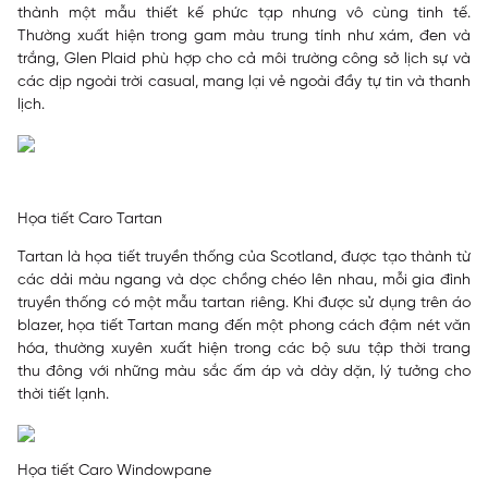
thành một mẫu thiết kế phức tạp nhưng vô cùng tinh tế.
Thường xuất hiện trong gam màu trung tính như xám, đen và
trắng, Glen Plaid phù hợp cho cả môi trường công sở lịch sự và
các dịp ngoài trời casual, mang lại vẻ ngoài đầy tự tin và thanh
lịch.
Họa tiết Caro Tartan
Tartan là họa tiết truyền thống của Scotland, được tạo thành từ
các dải màu ngang và dọc chồng chéo lên nhau, mỗi gia đình
truyền thống có một mẫu tartan riêng. Khi được sử dụng trên áo
blazer, họa tiết Tartan mang đến một phong cách đậm nét văn
hóa, thường xuyên xuất hiện trong các bộ sưu tập thời trang
thu đông với những màu sắc ấm áp và dày dặn, lý tưởng cho
thời tiết lạnh.
Họa tiết Caro Windowpane