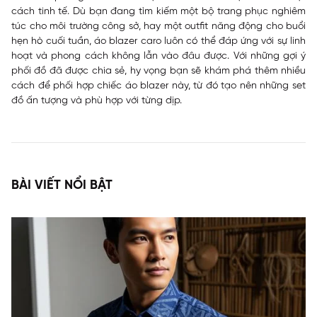
cách tinh tế. Dù bạn đang tìm kiếm một bộ trang phục nghiêm
túc cho môi trường công sở, hay một outfit năng động cho buổi
hẹn hò cuối tuần, áo blazer caro luôn có thể đáp ứng với sự linh
hoạt và phong cách không lẫn vào đâu được. Với những gợi ý
phối đồ đã được chia sẻ, hy vọng bạn sẽ khám phá thêm nhiều
cách để phối hợp chiếc áo blazer này, từ đó tạo nên những set
đồ ấn tượng và phù hợp với từng dịp.
BÀI VIẾT NỔI BẬT