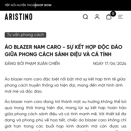
TIẾP NỐI HUYỀN THOẠI
SHOP NOW
0
Tư vấn phong cách
ÁO BLAZER NAM CARO - SỰ KẾT HỢP ĐỘC ĐÁO
GIỮA PHONG CÁCH SÀNH ĐIỆU VÀ CÁ TÍNH
ĐĂNG BỞI PHẠM XUÂN CHIẾN
NGÀY 17/06/2024
Áo blazer nam caro đặc biệt nổi bật nhờ sự kết hợp tinh tế giữa
phong cách truyền thống và hiện đại, mang đến một hình ảnh
mới mẻ và độc đáo.
Áo blazer nam caro đang trở thành một xu hướng không thể bỏ
qua trong thời trang hiện đại, mang lại sự kết hợp hoàn hảo
giữa phong cách sành điệu và cá tính mạnh mẽ. Với thiết kế đa
dạng và phong phú về họa tiết, chiếc áo blazer caro không chỉ
giới hạn trong các buổi họp kinh doanh mà còn được ưa