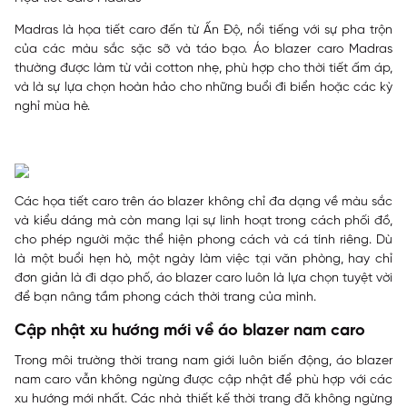
Madras là họa tiết caro đến từ Ấn Độ, nổi tiếng với sự pha trộn
của các màu sắc sặc sỡ và táo bạo. Áo blazer caro Madras
thường được làm từ vải cotton nhẹ, phù hợp cho thời tiết ấm áp,
và là sự lựa chọn hoàn hảo cho những buổi đi biển hoặc các kỳ
nghỉ mùa hè.
Các họa tiết caro trên áo blazer không chỉ đa dạng về màu sắc
và kiểu dáng mà còn mang lại sự linh hoạt trong cách phối đồ,
cho phép người mặc thể hiện phong cách và cá tính riêng. Dù
là một buổi hẹn hò, một ngày làm việc tại văn phòng, hay chỉ
đơn giản là đi dạo phố, áo blazer caro luôn là lựa chọn tuyệt vời
để bạn nâng tầm phong cách thời trang của mình.
Cập nhật xu hướng mới về áo blazer nam caro
Trong môi trường thời trang nam giới luôn biến động, áo blazer
nam caro vẫn không ngừng được cập nhật để phù hợp với các
xu hướng mới nhất. Các nhà thiết kế thời trang đã không ngừng