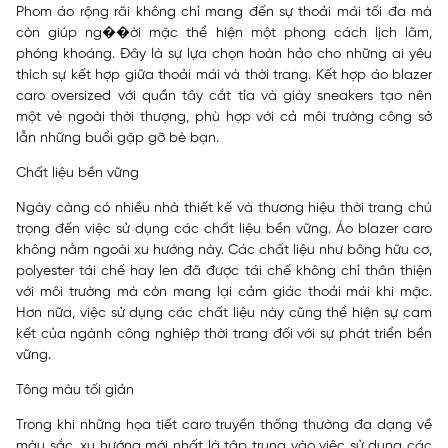
Phom áo rộng rãi không chỉ mang đến sự thoải mái tối đa mà
còn giúp ng��ời mặc thể hiện một phong cách lịch lãm,
phóng khoáng. Đây là sự lựa chọn hoàn hảo cho những ai yêu
thích sự kết hợp giữa thoải mái và thời trang. Kết hợp áo blazer
caro oversized với quần tây cắt tỉa và giày sneakers tạo nên
một vẻ ngoài thời thượng, phù hợp với cả môi trường công sở
lẫn những buổi gặp gỡ bè bạn.
Chất liệu bền vững
Ngày càng có nhiều nhà thiết kế và thương hiệu thời trang chú
trọng đến việc sử dụng các chất liệu bền vững. Áo blazer caro
không nằm ngoài xu hướng này. Các chất liệu như bông hữu cơ,
polyester tái chế hay len đã được tái chế không chỉ thân thiện
với môi trường mà còn mang lại cảm giác thoải mái khi mặc.
Hơn nữa, việc sử dụng các chất liệu này cũng thể hiện sự cam
kết của ngành công nghiệp thời trang đối với sự phát triển bền
vững.
Tông màu tối giản
Trong khi những họa tiết caro truyền thống thường đa dạng về
màu sắc, xu hướng mới nhất là tập trung vào việc sử dụng các