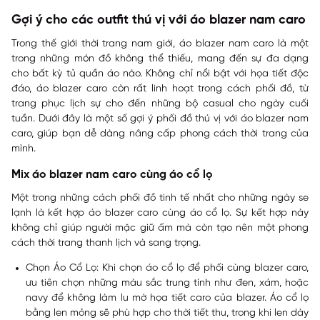
Gợi ý cho các outfit thú vị với áo blazer nam caro
Trong thế giới thời trang nam giới, áo blazer nam caro là một
trong những món đồ không thể thiếu, mang đến sự đa dạng
cho bất kỳ tủ quần áo nào. Không chỉ nổi bật với họa tiết độc
đáo, áo blazer caro còn rất linh hoạt trong cách phối đồ, từ
trang phục lịch sự cho đến những bộ casual cho ngày cuối
tuần. Dưới đây là một số gợi ý phối đồ thú vị với áo blazer nam
caro, giúp bạn dễ dàng nâng cấp phong cách thời trang của
mình.
Mix áo blazer nam caro cùng áo cổ lọ
Một trong những cách phối đồ tinh tế nhất cho những ngày se
lạnh là kết hợp áo blazer caro cùng áo cổ lọ. Sự kết hợp này
không chỉ giúp người mặc giữ ấm mà còn tạo nên một phong
cách thời trang thanh lịch và sang trọng.
Chọn Áo Cổ Lọ: Khi chọn áo cổ lọ để phối cùng blazer caro,
ưu tiên chọn những màu sắc trung tính như đen, xám, hoặc
navy để không làm lu mờ họa tiết caro của blazer. Áo cổ lọ
bằng len mỏng sẽ phù hợp cho thời tiết thu, trong khi len dày