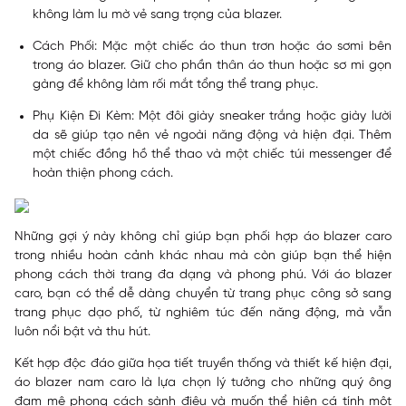
không làm lu mờ vẻ sang trọng của blazer.
Cách Phối: Mặc một chiếc áo thun trơn hoặc áo sơmi bên
trong áo blazer. Giữ cho phần thân áo thun hoặc sơ mi gọn
gàng để không làm rối mắt tổng thể trang phục.
Phụ Kiện Đi Kèm: Một đôi giày sneaker trắng hoặc giày lười
da sẽ giúp tạo nên vẻ ngoài năng động và hiện đại. Thêm
một chiếc đồng hồ thể thao và một chiếc túi messenger để
hoàn thiện phong cách.
Những gợi ý này không chỉ giúp bạn phối hợp áo blazer caro
trong nhiều hoàn cảnh khác nhau mà còn giúp bạn thể hiện
phong cách thời trang đa dạng và phong phú. Với áo blazer
caro, bạn có thể dễ dàng chuyển từ trang phục công sở sang
trang phục dạo phố, từ nghiêm túc đến năng động, mà vẫn
luôn nổi bật và thu hút.
Kết hợp độc đáo giữa họa tiết truyền thống và thiết kế hiện đại,
áo blazer nam caro là lựa chọn lý tưởng cho những quý ông
đam mê phong cách sành điệu và muốn thể hiện cá tính một