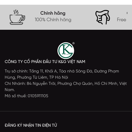
Chính hãng
Gi
100% Chính hãng
Free s
CÔNG TY CỔ PHẦN ĐẦU TƯ K&G VIỆT NAM
Trụ sở chính: Tầng 11, Khối A, Tòa nhà Sông Đà, Đường Phạm
Hùng, Phường Từ Liêm, TP Hà Nội
Chi Nhánh: 84 Nguyễn Trãi, Phường Chợ Quán, Hồ Chí Minh, Việt
Nam.
Mã số thuế: 0105911105
ĐĂNG KÝ NHẬN TIN ĐIỆN TỬ