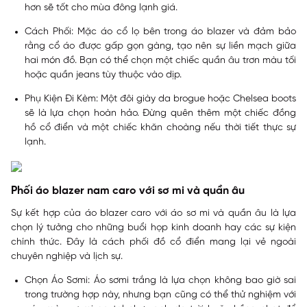
hơn sẽ tốt cho mùa đông lạnh giá.
Cách Phối: Mặc áo cổ lọ bên trong áo blazer và đảm bảo
rằng cổ áo được gấp gọn gàng, tạo nên sự liền mạch giữa
hai món đồ. Bạn có thể chọn một chiếc quần âu trơn màu tối
hoặc quần jeans tùy thuộc vào dịp.
Phụ Kiện Đi Kèm: Một đôi giày da brogue hoặc Chelsea boots
sẽ là lựa chọn hoàn hảo. Đừng quên thêm một chiếc đồng
hồ cổ điển và một chiếc khăn choàng nếu thời tiết thực sự
lạnh.
Phối áo blazer nam caro với sơ mi và quần âu
Sự kết hợp của áo blazer caro với áo sơ mi và quần âu là lựa
chọn lý tưởng cho những buổi họp kinh doanh hay các sự kiện
chính thức. Đây là cách phối đồ cổ điển mang lại vẻ ngoài
chuyên nghiệp và lịch sự.
Chọn Áo Sơmi: Áo sơmi trắng là lựa chọn không bao giờ sai
trong trường hợp này, nhưng bạn cũng có thể thử nghiệm với