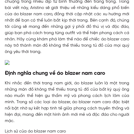
chuộng trong nhiều dịp từ bình thường đến trang trọng. Trong
bài viết này,
Aristino
sẽ giới thiệu về những kiểu dáng phổ biến
của áo blazer nam caro, đồng thời cập nhật các xu hướng mới
nhất để bạn có thể luôn bắt kịp thời trang. Bên cạnh đó, chúng
tôi cũng sẽ mang đến những gợi ý phối đồ thú vị và độc đáo,
giúp bạn phá cách trong từng outfit và thể hiện phong cách cá
nhân. Hãy cùng khám phá làm thế nào để chiếc áo blazer caro
này trở thành món đồ không thể thiếu trong tủ đồ của mọi quý
ông yêu thời trang.
Định nghĩa chung về áo blazer nam caro
Khi nhắc đến thời trang nam giới, áo blazer luôn là một trong
những món đồ không thể thiếu trong tủ đồ của bất kỳ quý ông
nào muốn thể hiện gu thẩm mỹ và phong cách lịch lãm của
mình. Trong số các loại áo blazer, áo blazer nam caro đặc biệt
nổi bật nhờ sự kết hợp tinh tế giữa phong cách truyền thống và
hiện đại, mang đến một hình ảnh mới mẻ và độc đáo cho người
mặc.
Lịch sử của áo blazer nam caro