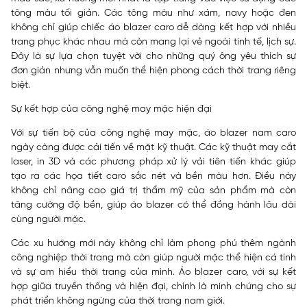
tông màu tối giản. Các tông màu như xám, navy hoặc đen
không chỉ giúp chiếc áo blazer caro dễ dàng kết hợp với nhiều
trang phục khác nhau mà còn mang lại vẻ ngoài tinh tế, lịch sự.
Đây là sự lựa chọn tuyệt vời cho những quý ông yêu thích sự
đơn giản nhưng vẫn muốn thể hiện phong cách thời trang riêng
biệt.
Sự kết hợp của công nghệ may mặc hiện đại
Với sự tiến bộ của công nghệ may mặc, áo blazer nam caro
ngày càng được cải tiến về mặt kỹ thuật. Các kỹ thuật may cắt
laser, in 3D và các phương pháp xử lý vải tiên tiến khác giúp
tạo ra các họa tiết caro sắc nét và bền màu hơn. Điều này
không chỉ nâng cao giá trị thẩm mỹ của sản phẩm mà còn
tăng cường độ bền, giúp áo blazer có thể đồng hành lâu dài
cùng người mặc.
Các xu hướng mới này không chỉ làm phong phú thêm ngành
công nghiệp thời trang mà còn giúp người mặc thể hiện cá tính
và sự am hiểu thời trang của mình. Áo blazer caro, với sự kết
hợp giữa truyền thống và hiện đại, chính là minh chứng cho sự
phát triển không ngừng của thời trang nam giới.