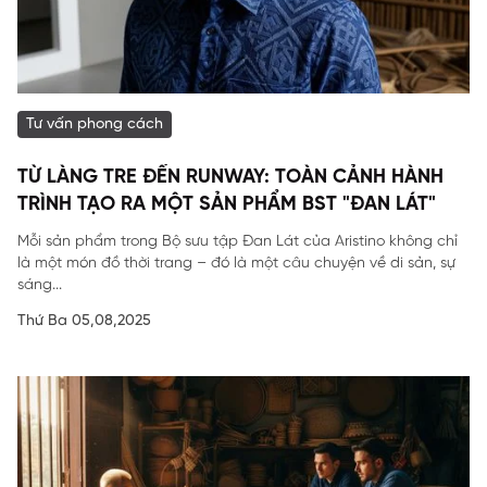
Tư vấn phong cách
TỪ LÀNG TRE ĐẾN RUNWAY: TOÀN CẢNH HÀNH
TRÌNH TẠO RA MỘT SẢN PHẨM BST "ĐAN LÁT"
Mỗi sản phẩm trong Bộ sưu tập Đan Lát của Aristino không chỉ
là một món đồ thời trang – đó là một câu chuyện về di sản, sự
sáng...
Thứ Ba 05,08,2025