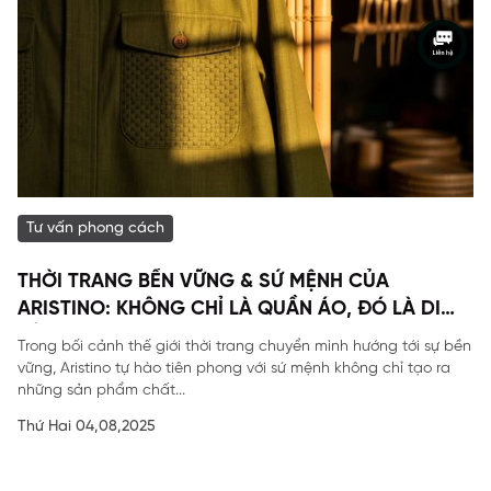
Tư vấn phong cách
THỜI TRANG BỀN VỮNG & SỨ MỆNH CỦA
ARISTINO: KHÔNG CHỈ LÀ QUẦN ÁO, ĐÓ LÀ DI
SẢN
Trong bối cảnh thế giới thời trang chuyển mình hướng tới sự bền
vững, Aristino tự hào tiên phong với sứ mệnh không chỉ tạo ra
những sản phẩm chất...
Thứ Hai 04,08,2025