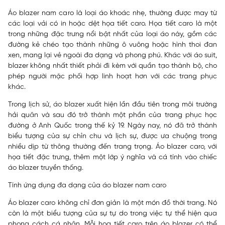
Áo blazer nam caro là loại áo khoác nhẹ, thường được may từ
các loại vải có in hoặc dệt họa tiết caro. Họa tiết caro là một
trong những đặc trưng nổi bật nhất của loại áo này, gồm các
đường kẻ chéo tạo thành những ô vuông hoặc hình thoi đan
xen, mang lại vẻ ngoài đa dạng và phong phú. Khác với áo suit,
blazer không nhất thiết phải đi kèm với quần tạo thành bộ, cho
phép người mặc phối hợp linh hoạt hơn với các trang phục
khác.
Trong lịch sử, áo blazer xuất hiện lần đầu tiên trong môi trường
hải quân và sau đó trở thành một phần của trang phục học
đường ở Anh Quốc trong thế kỷ 19. Ngày nay, nó đã trở thành
biểu tượng của sự chỉn chu và lịch sự, được ưa chuộng trong
nhiều dịp từ thông thường đến trang trọng. Áo blazer caro, với
họa tiết đặc trưng, thêm một lớp ý nghĩa và cá tính vào chiếc
áo blazer truyền thống.
Tính ứng dụng đa dạng của áo blazer nam caro
Áo blazer caro không chỉ đơn giản là một món đồ thời trang. Nó
còn là một biểu tượng của sự tự do trong việc tự thể hiện qua
phong cách cá nhân. Mỗi họa tiết caro trên áo blazer có thể