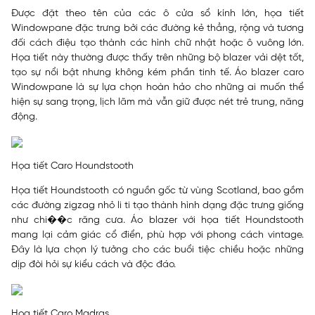
Được đặt theo tên của các ô cửa sổ kính lớn, họa tiết
Windowpane đặc trưng bởi các đường kẻ thẳng, rộng và tương
đối cách điệu tạo thành các hình chữ nhật hoặc ô vuông lớn.
Họa tiết này thường được thấy trên những bộ blazer vải dệt tốt,
tạo sự nổi bật nhưng không kém phần tinh tế. Áo blazer caro
Windowpane là sự lựa chọn hoàn hảo cho những ai muốn thể
hiện sự sang trọng, lịch lãm mà vẫn giữ được nét trẻ trung, năng
động.
Họa tiết Caro Houndstooth
Họa tiết Houndstooth có nguồn gốc từ vùng Scotland, bao gồm
các đường zigzag nhỏ li ti tạo thành hình dạng đặc trưng giống
như chi��c răng cưa. Áo blazer với họa tiết Houndstooth
mang lại cảm giác cổ điển, phù hợp với phong cách vintage.
Đây là lựa chọn lý tưởng cho các buổi tiệc chiều hoặc những
dịp đòi hỏi sự kiểu cách và độc đáo.
Họa tiết Caro Madras