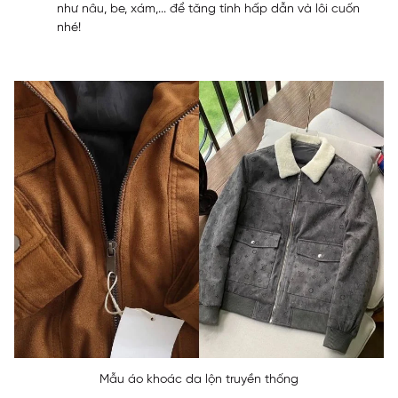
như nâu, be, xám,... để tăng tính hấp dẫn và lôi cuốn
nhé!
Mẫu áo khoác da lộn truyền thống