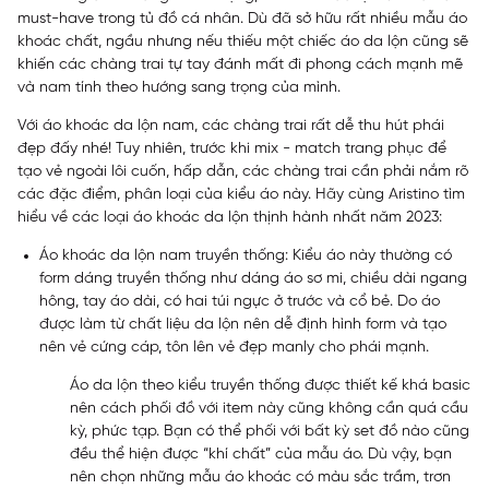
must-have trong tủ đồ cá nhân. Dù đã sở hữu rất nhiều mẫu áo
khoác chất, ngầu nhưng nếu thiếu một chiếc áo da lộn cũng sẽ
khiến các chàng trai tự tay đánh mất đi phong cách mạnh mẽ
và nam tính theo hướng sang trọng của mình.
Với áo khoác da lộn nam, các chàng trai rất dễ thu hút phái
đẹp đấy nhé! Tuy nhiên, trước khi mix - match trang phục để
tạo vẻ ngoài lôi cuốn, hấp dẫn, các chàng trai cần phải nắm rõ
các đặc điểm, phân loại của kiểu áo này. Hãy cùng Aristino tìm
hiểu về các loại áo khoác da lộn thịnh hành nhất năm 2023:
Áo khoác da lộn nam truyền thống:
Kiểu áo này thường có
form dáng truyền thống như dáng áo sơ mi, chiều dài ngang
hông, tay áo dài, có hai túi ngực ở trước và cổ bẻ. Do áo
được làm từ chất liệu da lộn nên dễ định hình form và tạo
nên vẻ cứng cáp, tôn lên vẻ đẹp manly cho phái mạnh.
Áo da lộn theo kiểu truyền thống được thiết kế khá basic
nên cách phối đồ với item này cũng không cần quá cầu
kỳ, phức tạp. Bạn có thể phối với bất kỳ set đồ nào cũng
đều thể hiện được “khí chất” của mẫu áo. Dù vậy, bạn
nên chọn những mẫu áo khoác có màu sắc trầm, trơn