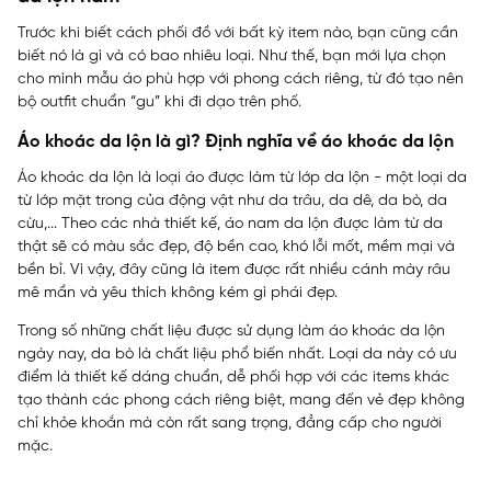
Trước khi biết cách phối đồ với bất kỳ item nào, bạn cũng cần
biết nó là gì và có bao nhiêu loại. Như thế, bạn mới lựa chọn
cho mình mẫu áo phù hợp với phong cách riêng, từ đó tạo nên
bộ outfit chuẩn “gu” khi đi dạo trên phố.
Áo khoác da lộn là gì? Định nghĩa về áo khoác da lộn
Áo khoác da lộn là loại áo được làm từ lớp da lộn - một loại da
từ lớp mặt trong của động vật như da trâu, da dê, da bò, da
cừu,... Theo các nhà thiết kế, áo nam da lộn được làm từ da
thật sẽ có màu sắc đẹp, độ bền cao, khó lỗi mốt, mềm mại và
bền bỉ. Vì vậy, đây cũng là item được rất nhiều cánh mày râu
mê mẩn và yêu thích không kém gì phái đẹp.
Trong số những chất liệu được sử dụng làm áo khoác da lộn
ngày nay, da bò là chất liệu phổ biến nhất. Loại da này có ưu
điểm là thiết kế dáng chuẩn, dễ phối hợp với các items khác
tạo thành các phong cách riêng biệt, mang đến vẻ đẹp không
chỉ khỏe khoắn mà còn rất sang trọng, đẳng cấp cho người
mặc.