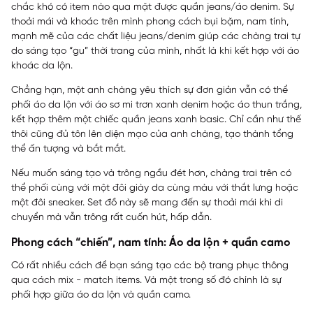
chắc khó có item nào qua mặt được quần jeans/áo denim. Sự
thoải mái và khoác trên mình phong cách bụi bặm, nam tính,
mạnh mẽ của các chất liệu jeans/denim giúp các chàng trai tự
do sáng tạo “gu” thời trang của mình, nhất là khi kết hợp với áo
khoác da lộn.
Chẳng hạn, một anh chàng yêu thích sự đơn giản vẫn có thể
phối áo da lộn với áo sơ mi trơn xanh denim hoặc áo thun trắng,
kết hợp thêm một chiếc quần jeans xanh basic. Chỉ cần như thế
thôi cũng đủ tôn lên diện mạo của anh chàng, tạo thành tổng
thể ấn tượng và bắt mắt.
Nếu muốn sáng tạo và trông ngầu đét hơn, chàng trai trên có
thể phối cùng với một đôi giày da cùng màu với thắt lưng hoặc
một đôi sneaker. Set đồ này sẽ mang đến sự thoải mái khi di
chuyển mà vẫn trông rất cuốn hút, hấp dẫn.
Phong cách “chiến”, nam tính: Áo da lộn + quần camo
Có rất nhiều cách để bạn sáng tạo các bộ trang phục thông
qua cách mix - match items. Và một trong số đó chính là sự
phối hợp giữa áo da lộn và quần camo.