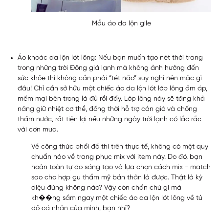
Mẫu áo da lộn gile
Áo khoác da lộn lót lông:
Nếu bạn muốn tạo nét thời trang
trong những trời Đông giá lạnh mà không ảnh hưởng đến
sức khỏe thì không cần phải “tét não” suy nghĩ nên mặc gì
đâu! Chỉ cần sở hữu một chiếc áo da lộn lót lớp lông ấm áp,
mềm mại bên trong là đủ rồi đấy. Lớp lông này sẽ tăng khả
năng giữ nhiệt cơ thể, đồng thời hỗ trợ cản gió và chống
thấm nước, rất tiện lợi nếu những ngày trời lạnh có lắc rắc
vài cơn mưa.
Về công thức phối đồ thì trên thực tế, không có một quy
chuẩn nào về trang phục mix với item này. Do đó, bạn
hoàn toàn tự do sáng tạo và lựa chọn cách mix - match
sao cho hợp gu thẩm mỹ bản thân là được. Thật là kỳ
diệu đúng không nào? Vậy còn chần chừ gì mà
kh��ng sắm ngay một chiếc áo da lộn lót lông về tủ
đồ cá nhân của mình, bạn nhỉ?