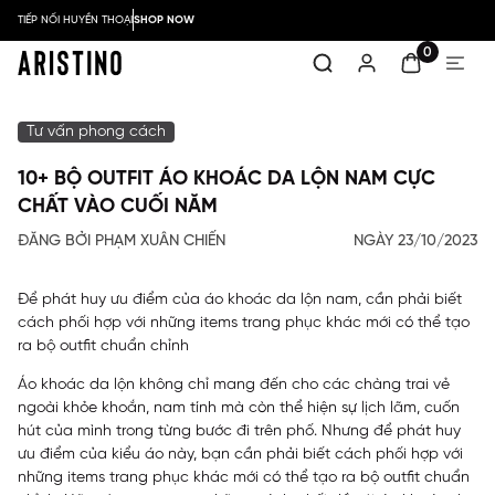
TIẾP NỐI HUYỀN THOẠI
SHOP NOW
0
Tư vấn phong cách
10+ BỘ OUTFIT ÁO KHOÁC DA LỘN NAM CỰC
CHẤT VÀO CUỐI NĂM
ĐĂNG BỞI PHẠM XUÂN CHIẾN
NGÀY 23/10/2023
Để phát huy ưu điểm của áo khoác da lộn nam, cần phải biết
cách phối hợp với những items trang phục khác mới có thể tạo
ra bộ outfit chuẩn chỉnh
Áo khoác da lộn không chỉ mang đến cho các chàng trai vẻ
ngoài khỏe khoắn, nam tính mà còn thể hiện sự lịch lãm, cuốn
hút của mình trong từng bước đi trên phố. Nhưng để phát huy
ưu điểm của kiểu áo này, bạn cần phải biết cách phối hợp với
những items trang phục khác mới có thể tạo ra bộ outfit chuẩn