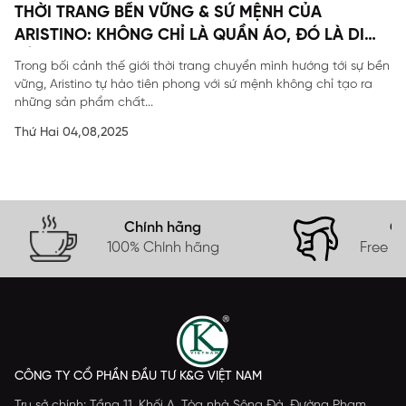
THỜI TRANG BỀN VỮNG & SỨ MỆNH CỦA
ARISTINO: KHÔNG CHỈ LÀ QUẦN ÁO, ĐÓ LÀ DI
SẢN
Trong bối cảnh thế giới thời trang chuyển mình hướng tới sự bền
vững, Aristino tự hào tiên phong với sứ mệnh không chỉ tạo ra
những sản phẩm chất...
Thứ Hai 04,08,2025
Chính hãng
Gi
100% Chính hãng
Free s
CÔNG TY CỔ PHẦN ĐẦU TƯ K&G VIỆT NAM
Trụ sở chính: Tầng 11, Khối A, Tòa nhà Sông Đà, Đường Phạm