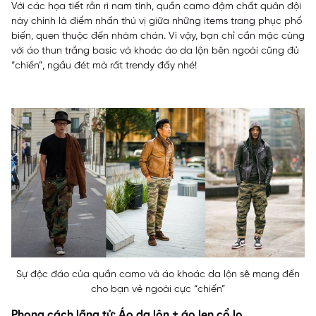
Với các họa tiết rằn ri nam tính, quần camo đậm chất quân đội
này chính là điểm nhấn thú vị giữa những items trang phục phổ
biến, quen thuộc đến nhàm chán. Vì vậy, bạn chỉ cần mặc cùng
với áo thun trắng basic và khoác áo da lộn bên ngoài cũng đủ
“chiến”, ngầu đét mà rất trendy đấy nhé!
Sự độc đáo của quần camo và áo khoác da lộn sẽ mang đến
cho bạn vẻ ngoài cực “chiến”
Phong cách lãng tử: Áo da lộn + áo len cổ lọ