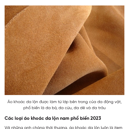
Áo khoác da lộn được làm từ lớp bên trong của da động vật,
phổ biến là da bò, da cừu, da dê và da trâu
Các loại áo khoác da lộn nam phổ biến 2023
Với những anh chàng thời thượng, áo khoác da lộn luôn là item