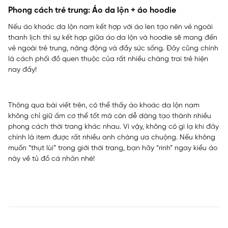
Phong cách trẻ trung: Áo da lộn + áo hoodie
Nếu áo khoác da lộn nam kết hợp với áo len tạo nên vẻ ngoài
thanh lịch thì sự kết hợp giữa áo da lộn và hoodie sẽ mang đến
vẻ ngoài trẻ trung, năng động và đầy sức sống. Đây cũng chính
là cách phối đồ quen thuộc của rất nhiều chàng trai trẻ hiện
nay đấy!
Thông qua bài viết trên, có thể thấy áo khoác da lộn nam
không chỉ giữ ấm cơ thể tốt mà còn dễ dàng tạo thành nhiều
phong cách thời trang khác nhau. Vì vậy, không có gì lạ khi đây
chính là item được rất nhiều anh chàng ưa chuộng. Nếu không
muốn “thụt lùi” trong giới thời trang, bạn hãy “rinh” ngay kiểu áo
này về tủ đồ cá nhân nhé!