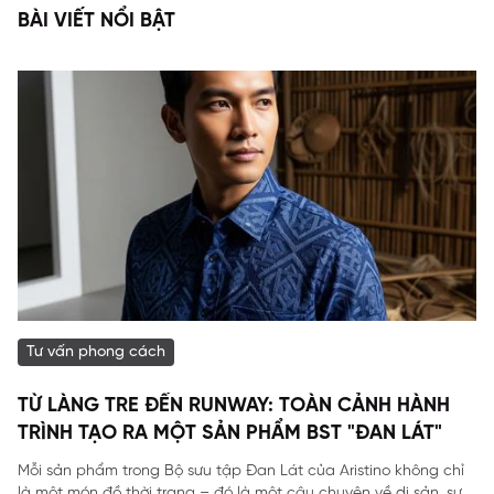
BÀI VIẾT NỔI BẬT
Tư vấn phong cách
TỪ LÀNG TRE ĐẾN RUNWAY: TOÀN CẢNH HÀNH
TRÌNH TẠO RA MỘT SẢN PHẨM BST "ĐAN LÁT"
Mỗi sản phẩm trong Bộ sưu tập Đan Lát của Aristino không chỉ
là một món đồ thời trang – đó là một câu chuyện về di sản, sự