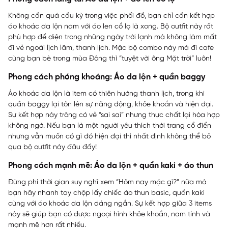
Không cần quá cầu kỳ trong việc phối đồ, bạn chỉ cần kết hợp
áo khoác da lộn nam với áo len cổ lọ là xong. Bộ outfit này rất
phù hợp để diện trong những ngày trời lạnh mà không làm mất
đi vẻ ngoài lịch lãm, thanh lịch. Mặc bộ combo này mà đi cafe
cùng bạn bè trong mùa Đông thì “tuyệt vời ông Mặt trời” luôn!
Phong cách phóng khoáng: Áo da lộn + quần baggy
Áo khoác da lộn là item có thiên hướng thanh lịch, trong khi
quần baggy lại tôn lên sự năng động, khỏe khoắn và hiện đại.
Sự kết hợp này trông có vẻ “sai sai” nhưng thực chất lại hòa hợp
không ngờ. Nếu bạn là một người yêu thích thời trang cổ điển
nhưng vẫn muốn có gì đó hiện đại thì nhất định không thể bỏ
qua bộ outfit này đâu đấy!
Phong cách mạnh mẽ: Áo da lộn + quần kaki + áo thun
Đừng phí thời gian suy nghĩ xem “Hôm nay mặc gì?” nữa mà
bạn hãy nhanh tay chộp lấy chiếc áo thun basic, quần kaki
cùng với áo khoác da lộn dáng ngắn. Sự kết hợp giữa 3 items
này sẽ giúp bạn có được ngoại hình khỏe khoắn, nam tính và
mạnh mẽ hơn rất nhiều.