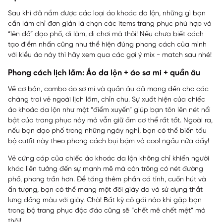
Sau khi đã nắm được các loại áo khoác da lộn, những gì bạn
cần làm chỉ đơn giản là chọn các items trang phục phù hợp và
“lên đồ” dạo phố, đi làm, đi chơi mà thôi! Nếu chưa biết cách
tạo điểm nhấn cũng như thể hiện đúng phong cách của mình
với kiểu áo này thì hãy xem qua các gợi ý mix - match sau nhé!
Phong cách lịch lãm: Áo da lộn + áo sơ mi + quần âu
Về cơ bản, combo áo sơ mi và quần âu đã mang đến cho các
chàng trai vẻ ngoài lịch lãm, chỉn chu. Sự xuất hiện của chiếc
áo khoác da lộn như một “điểm xuyến” giúp bạn tôn lên nét nổi
bật của trang phục này mà vẫn giữ ấm cơ thể rất tốt. Ngoài ra,
nếu bạn dạo phố trong những ngày nghỉ, bạn có thể biến tấu
bộ outfit này theo phong cách bụi bặm và cool ngầu nữa đấy!
Vẻ cứng cáp của chiếc áo khoác da lộn không chỉ khiến người
khác liên tưởng đến sự mạnh mẽ mà còn trông có nét đường
phố, phong trần hơn. Để tăng thêm phần cá tính, cuốn hút và
ấn tượng, bạn có thể mang một đôi giày da và sử dụng thắt
lưng đồng màu với giày. Chà! Bất kỳ cô gái nào khi gặp bạn
trong bộ trang phục độc đáo cũng sẽ “chết mê chết mệt” mà
thôi!