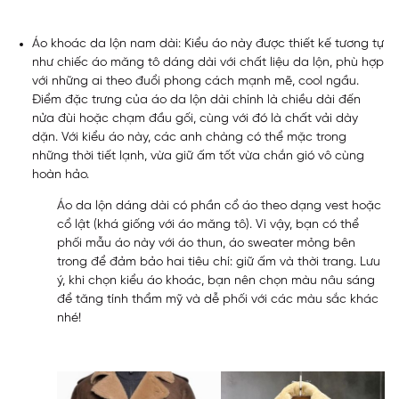
Áo khoác da lộn nam dài:
Kiểu áo này được thiết kế tương tự
như chiếc áo măng tô dáng dài với chất liệu da lộn, phù hợp
với những ai theo đuổi phong cách mạnh mẽ, cool ngầu.
Điểm đặc trưng của áo da lộn dài chính là chiều dài đến
nửa đùi hoặc chạm đầu gối, cùng với đó là chất vải dày
dặn. Với kiểu áo này, các anh chàng có thể mặc trong
những thời tiết lạnh, vừa giữ ấm tốt vừa chắn gió vô cùng
hoàn hảo.
Áo da lộn dáng dài có phần cổ áo theo dạng vest hoặc
cổ lật (khá giống với áo măng tô). Vì vậy, bạn có thể
phối mẫu áo này với áo thun, áo sweater mỏng bên
trong để đảm bảo hai tiêu chí: giữ ấm và thời trang. Lưu
ý, khi chọn kiểu áo khoác, bạn nên chọn màu nâu sáng
để tăng tính thẩm mỹ và dễ phối với các màu sắc khác
nhé!