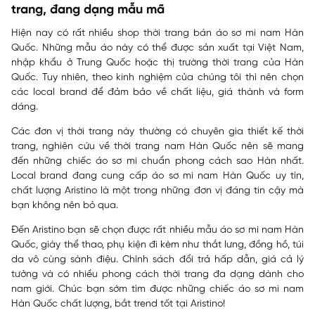
trang, đang dạng mẫu mã
Hiện nay có rất nhiều
shop thời trang
bán áo sơ mi nam Hàn
Quốc. Những mẫu áo này có thể được sản xuất tại Việt Nam,
nhập khẩu ở Trung Quốc hoặc thị trường thời trang của Hàn
Quốc. Tuy nhiên, theo kinh nghiệm của chúng tôi thì nên chọn
các local brand để đảm bảo về chất liệu, giá thành và form
dáng.
Các đơn vị thời trang này thường có chuyên gia thiết kế thời
trang, nghiên cứu về thời trang nam Hàn Quốc nên sẽ mang
đến những chiếc áo sơ mi chuẩn phong cách sao Hàn nhất.
Local brand đang cung cấp áo sơ mi nam Hàn Quốc uy tín,
chất lượng Aristino là một trong những đơn vị đáng tin cậy mà
bạn không nên bỏ qua.
Đến Aristino bạn sẽ chọn được rất nhiều mẫu áo sơ mi nam Hàn
Quốc, giày thể thao, phụ kiện đi kèm như thắt lưng, đồng hồ, túi
da vô cùng sành điệu. Chính sách đổi trả hấp dẫn, giá cả lý
tưởng và có nhiều phong cách thời trang đa dạng dành cho
nam giới. Chúc bạn sớm tìm được những chiếc áo sơ mi nam
Hàn Quốc chất lượng, bắt trend tốt tại Aristino!