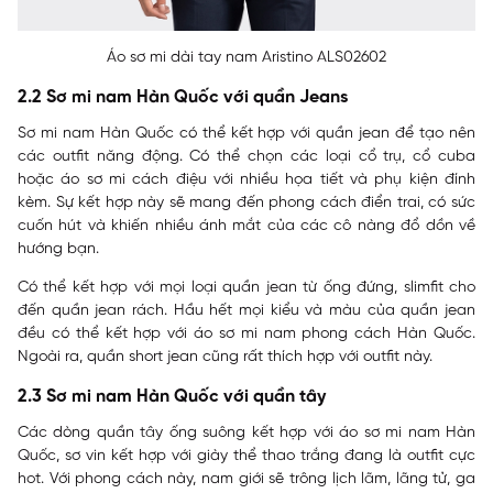
Áo sơ mi dài tay nam Aristino ALS02602
2.2 Sơ mi nam Hàn Quốc với quần Jeans
Sơ mi nam Hàn Quốc có thể kết hợp với quần jean để tạo nên
các outfit năng động. Có thể chọn các loại cổ trụ, cổ cuba
hoặc áo sơ mi cách điệu với nhiều họa tiết và phụ kiện đính
kèm. Sự kết hợp này sẽ mang đến phong cách điển trai, có sức
cuốn hút và khiến nhiều ánh mắt của các cô nàng đổ dồn về
hướng bạn.
Có thể kết hợp với mọi loại quần jean từ ống đứng, slimfit cho
đến quần jean rách. Hầu hết mọi kiểu và màu của quần jean
đều có thể kết hợp với áo sơ mi nam phong cách Hàn Quốc.
Ngoài ra, quần short jean cũng rất thích hợp với outfit này.
2.3 Sơ mi nam Hàn Quốc với quần tây
Các dòng quần tây ống suông kết hợp với áo sơ mi nam Hàn
Quốc, sơ vin kết hợp với giày thể thao trắng đang là outfit cực
hot. Với phong cách này, nam giới sẽ trông lịch lãm, lãng tử, ga