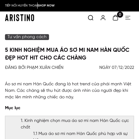
TIẾP NỐI HUYỀN THOẠI
SHOP NOW
0
Tư vấn phong cách
5 KINH NGHIỆM MUA ÁO SƠ MI NAM HÀN QUỐC
ĐẸP HOT HIT CHO CÁC CHÀNG
ĐĂNG BỞI PHẠM XUÂN CHIẾN
NGÀY 07/12/2022
Áo sơ mi nam Hàn Quốc đang là hot trend của phái mạnh Việt
Nam. Các chàng sẽ thu hút được ánh nhìn của người đẹp khi
mặc lên mình những chiếc áo này.
Mục lục
1. Kinh nghiệm chọn mua áo sơ mi nam Hàn Quốc cực
chất
1.1 Mua áo sơ mi nam Hàn Quốc phù hợp với sự