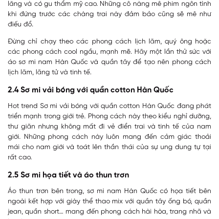
lăng và có gu thẩm mỹ cao. Những cô nàng mê phim ngôn tình
khi đứng trước các chàng trai này đảm bảo cũng sẽ mê như
điếu đổ.
Đừng chỉ chạy theo các phong cách lịch lãm, quý ông hoặc
các phong cách cool ngầu, mạnh mẽ. Hãy một lần thử sức với
áo sơ mi nam Hàn Quốc và quần tây để tạo nên phong cách
lịch lãm, lãng tử và tinh tế.
2.4 Sơ mi vải bóng với quần cotton Hàn Quốc
Hot trend Sơ mi vải bóng với quần cotton Hàn Quốc đang phát
triển mạnh trong giới trẻ. Phong cách này theo kiểu nghỉ dưỡng,
thư giãn nhưng không mất đi vẻ điển trai và tinh tế của nam
giới. Những phong cách này luôn mang đến cảm giác thoải
mái cho nam giới và toát lên thần thái của sự ung dung tự tại
rất cao.
2.5 Sơ mi họa tiết và áo thun trơn
Áo thun trơn bên trong, sơ mi nam Hàn Quốc có họa tiết bên
ngoài kết hợp với giày thể thao mix với quần tây ống bó, quần
jean, quần short… mang đến phong cách hài hòa, trang nhã và