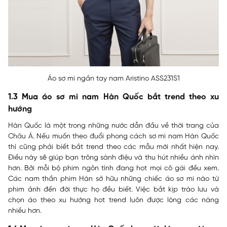
Áo sơ mi ngắn tay nam Aristino ASS231S1
1.3 Mua áo sơ mi nam Hàn Quốc bắt trend theo xu
hướng
Hàn Quốc là một trong những nước dẫn đầu về thời trang của
Châu Á. Nếu muốn theo đuổi phong cách sơ mi nam Hàn Quốc
thì cũng phải biết bắt trend theo các mẫu mới nhất hiện nay.
Điều này sẽ giúp bạn trông sành điệu và thu hút nhiều ánh nhìn
hơn. Bởi mỗi bộ phim ngôn tình đang hot mọi cô gái đều xem.
Các nam thần phim Hàn sở hữu những chiếc áo sơ mi nào từ
phim ảnh đến đời thực họ đều biết. Việc bắt kịp trào lưu và
chọn áo theo xu hướng hot trend luôn được lòng các nàng
nhiều hơn.