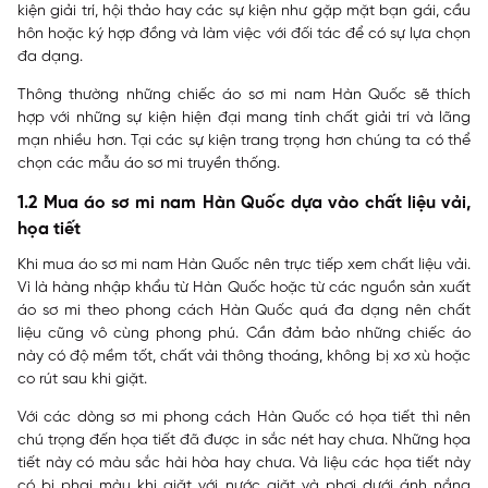
kiện giải trí, hội thảo hay các sự kiện như gặp mặt bạn gái, cầu
hôn hoặc ký hợp đồng và làm việc với đối tác để có sự lựa chọn
đa dạng.
Thông thường những chiếc áo sơ mi nam Hàn Quốc sẽ thích
hợp với những sự kiện hiện đại mang tính chất giải trí và lãng
mạn nhiều hơn. Tại các sự kiện trang trọng hơn chúng ta có thể
chọn các mẫu áo sơ mi truyền thống.
1.2 Mua áo sơ mi nam Hàn Quốc dựa vào chất liệu vải,
họa tiết
Khi mua áo sơ mi nam Hàn Quốc nên trực tiếp xem chất liệu vải.
Vì là hàng nhập khẩu từ Hàn Quốc hoặc từ các nguồn sản xuất
áo sơ mi theo phong cách Hàn Quốc quá đa dạng nên chất
liệu cũng vô cùng phong phú. Cần đảm bảo những chiếc áo
này có độ mềm tốt, chất vải thông thoáng, không bị xơ xù hoặc
co rút sau khi giặt.
Với các dòng sơ mi phong cách Hàn Quốc có họa tiết thì nên
chú trọng đến họa tiết đã được in sắc nét hay chưa. Những họa
tiết này có màu sắc hài hòa hay chưa. Và liệu các họa tiết này
có bị phai màu khi giặt với nước giặt và phơi dưới ánh nắng