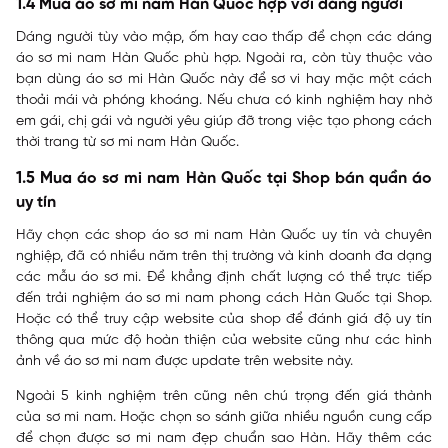
1.4 Mua áo sơ mi nam Hàn Quốc hợp với dáng người
Dáng người tùy vào mập, ốm hay cao thấp để chọn các dáng
áo sơ mi nam Hàn Quốc phù hợp. Ngoài ra, còn tùy thuộc vào
bạn dùng áo sơ mi Hàn Quốc này để sơ vi hay mặc một cách
thoải mái và phóng khoáng. Nếu chưa có kinh nghiệm hay nhờ
em gái, chị gái và người yêu giúp đỡ trong việc tạo phong cách
thời trang từ sơ mi nam Hàn Quốc.
1.5 Mua áo sơ mi nam Hàn Quốc tại Shop bán quần áo
uy tín
Hãy chọn các shop áo sơ mi nam Hàn Quốc uy tín và chuyên
nghiệp, đã có nhiều năm trên thị trường và kinh doanh đa dạng
các mẫu áo sơ mi. Để khẳng định chất lượng có thể trực tiếp
đến trải nghiệm áo sơ mi nam phong cách Hàn Quốc tại Shop.
Hoặc có thể truy cập website của shop để đánh giá độ uy tín
thông qua mức độ hoàn thiện của website cũng như các hình
ảnh về áo sơ mi nam được update trên website này.
Ngoài 5 kinh nghiệm trên cũng nên chú trọng đến giá thành
của sơ mi nam. Hoặc chọn so sánh giữa nhiều nguồn cung cấp
để chọn được sơ mi nam đẹp chuẩn sao Hàn. Hãy thêm các