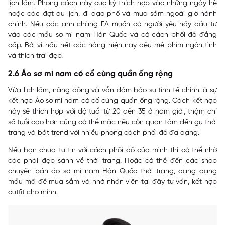
lịch lãm. Phong cách này cực kỳ thích hợp vào những ngày hè
hoặc các đợt du lịch, đi dạo phố và mua sắm ngoài giờ hành
chính. Nếu các anh chàng FA muốn có người yêu hãy đầu tư
vào các mẫu sơ mi nam Hàn Quốc và có cách phối đồ đẳng
cấp. Bởi vì hầu hết các nàng hiện nay đều mê phim ngôn tình
và thích trai đẹp.
2.6 Áo sơ mi nam có cổ cùng quần ống rộng
Vừa lịch lãm, năng động và vẫn đảm bảo sự tinh tế chính là sự
kết hợp Áo sơ mi nam có cổ cùng quần ống rộng. Cách kết hợp
này sẽ thích hợp với độ tuổi từ 20 đến 35 ở nam giới, thậm chí
số tuổi cao hơn cũng có thể mặc nếu còn quan tâm đến gu thời
trang và bắt trend với nhiều phong cách phối đồ đa dạng.
Nếu bạn chưa tự tin với cách phối đồ của mình thì có thể nhờ
các phái đẹp sành về thời trang. Hoặc có thể đến các shop
chuyên bán áo sơ mi nam Hàn Quốc thời trang, đang dạng
mẫu mã để mua sắm và nhờ nhân viên tại đây tư vấn, kết hợp
outfit cho mình.