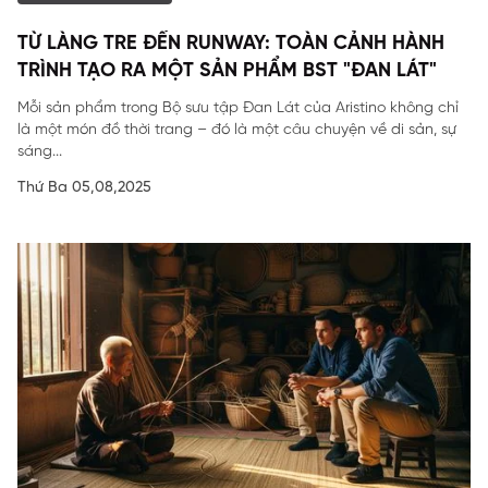
TỪ LÀNG TRE ĐẾN RUNWAY: TOÀN CẢNH HÀNH
TRÌNH TẠO RA MỘT SẢN PHẨM BST "ĐAN LÁT"
Mỗi sản phẩm trong Bộ sưu tập Đan Lát của Aristino không chỉ
là một món đồ thời trang – đó là một câu chuyện về di sản, sự
sáng...
Thứ Ba 05,08,2025