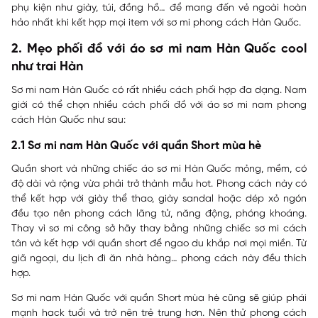
phụ kiện như giày, túi, đồng hồ… để mang đến vẻ ngoài hoàn
hảo nhất khi kết hợp mọi item với sơ mi phong cách Hàn Quốc.
2. Mẹo phối đồ với áo sơ mi nam Hàn Quốc cool
như trai Hàn
Sơ mi nam Hàn Quốc có rất nhiều cách phối hợp đa dạng. Nam
giới có thể chọn nhiều cách phối đồ với áo sơ mi nam phong
cách Hàn Quốc như sau:
2.1 Sơ mi nam Hàn Quốc với quần Short mùa hè
Quần short và những chiếc áo sơ mi Hàn Quốc mỏng, mềm, có
độ dài và rộng vừa phải trở thành mẫu hot. Phong cách này có
thể kết hợp với giày thể thao, giày sandal hoặc dép xỏ ngón
đều tạo nên phong cách lãng tử, năng động, phóng khoáng.
Thay vì sơ mi công sở hãy thay bằng những chiếc sơ mi cách
tân và kết hợp với quần short để ngao du khắp nơi mọi miền. Từ
giã ngoại, du lịch đi ăn nhà hàng… phong cách này đều thích
hợp.
Sơ mi nam Hàn Quốc với quần Short mùa hè cũng sẽ giúp phái
mạnh hack tuổi và trở nên trẻ trung hơn. Nên thử phong cách