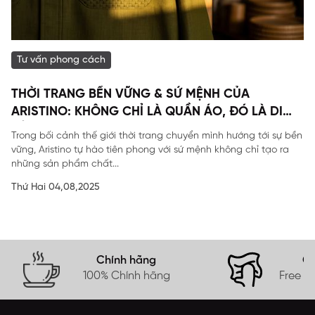
Tư vấn phong cách
THỜI TRANG BỀN VỮNG & SỨ MỆNH CỦA
ARISTINO: KHÔNG CHỈ LÀ QUẦN ÁO, ĐÓ LÀ DI
SẢN
Trong bối cảnh thế giới thời trang chuyển mình hướng tới sự bền
vững, Aristino tự hào tiên phong với sứ mệnh không chỉ tạo ra
những sản phẩm chất...
Thứ Hai 04,08,2025
Chính hãng
Gi
100% Chính hãng
Free s