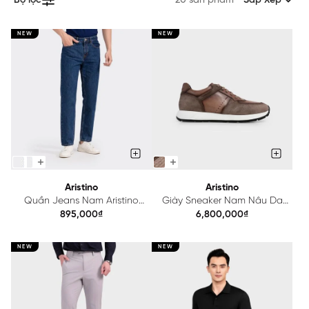
Bộ lọc
20 sản phẩm
Sắp Xếp
NEW
NEW
Aristino
Aristino
Quần Jeans Nam Aristino
Giày Sneaker Nam Nâu Da
Regular Fit AJNR04
Bò Aristino ASH0740S3
895,000₫
6,800,000₫
NEW
NEW