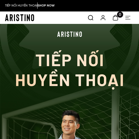
TIẾP NỐI HUYỀN THOẠI
SHOP NOW
0