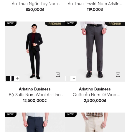
Áo Thun Ngắn Tay Nam
Áo Thun T-shirt Nam Aristino
Aristino Regular ATS201SAH0
Cotton AC22
850,000₫
119,000₫
NEW
NEW
Aristino Business
Aristino Business
Bộ Suits Nam Wool Aristino
Quần Âu Nam Kẻ Wool
Business Premio 1SUR01S
Aristino Business 1TR214S0H2
12,500,000₫
2,500,000₫
NEW
NEW