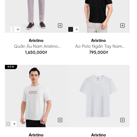
Aristino
Aristino
Quần Âu Nam Aristino
Áo Polo Ngắn Tay Nam
Regular Fit ATRR26A
Aristino Slim Fit APS230SAH2
1,650,000₫
795,000₫
NEW
Aristino
Aristino