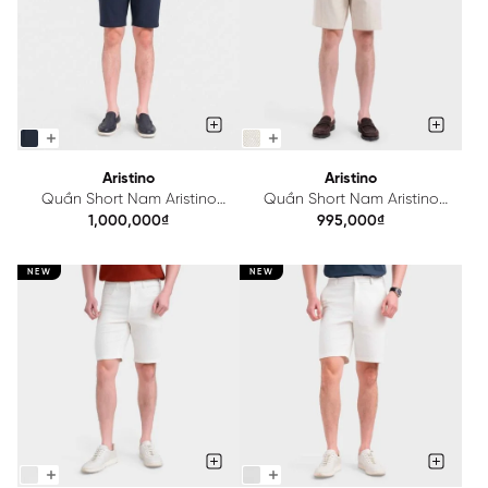
Aristino
Aristino
Quần Short Nam Aristino
Quần Short Nam Aristino
ASO221SAH2
Regular Fit ASO226SAH2
1,000,000₫
995,000₫
NEW
NEW