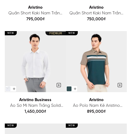
Aristino
Aristino
Quần Short Kaki Nam Trắng
Quần Short Kaki Nam Trắng
Aristino ASO214SAH2
Aristino ASO036FAH2
795,000₫
750,000₫
NEW
NEW
Aristino Business
Aristino
Áo Sơ Mi Nam Trắng Solid
Áo Polo Nam Kẻ Aristino
Aristino Business 1LSR28S
Regular APS222SAH2
1,450,000₫
895,000₫
NEW
NEW