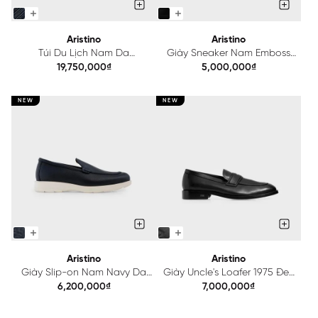
Aristino
Aristino
Túi Du Lịch Nam Da
Giày Sneaker Nam Emboss
bò Aristino AVB0230Z2
Aristino ASH0770S2
19,750,000₫
5,000,000₫
NEW
NEW
Aristino
Aristino
Giày Slip-on Nam Navy Da
Giày Uncle's Loafer 1975 Đen
Bò Aristino ASH1200S2
Da Bê Aristino ASH0240S1
6,200,000₫
7,000,000₫