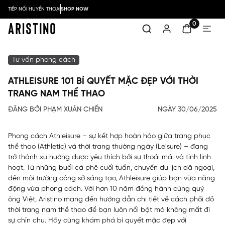
TIẾP NỐI HUYỀN THOẠI
SHOP NOW
0
Tư vấn phong cách
ATHLEISURE 101 BÍ QUYẾT MẶC ĐẸP VỚI THỜI
TRANG NAM THỂ THAO
ĐĂNG BỞI PHẠM XUÂN CHIẾN
NGÀY 30/06/2025
Phong cách Athleisure – sự kết hợp hoàn hảo giữa trang phục
thể thao (Athletic) và thời trang thường ngày (Leisure) – đang
trở thành xu hướng được yêu thích bởi sự thoải mái và tính linh
hoạt. Từ những buổi cà phê cuối tuần, chuyến du lịch dã ngoại,
đến môi trường công sở sáng tạo, Athleisure giúp bạn vừa năng
động vừa phong cách. Với hơn 10 năm đồng hành cùng quý
ông Việt, Aristino mang đến hướng dẫn chi tiết về cách phối đồ
thời trang nam thể thao để bạn luôn nổi bật mà không mất đi
sự chỉn chu. Hãy cùng khám phá bí quyết mặc đẹp với