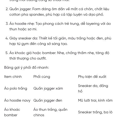
trong môi trường công sở thoải mái.
Quần jogger: Form dáng ôm dần về mắt cá chân, chất liệu
cotton pha spandex, phù hợp cả tập luyện và dạo phố.
Áo hoodie nhẹ: Tạo phong cách trẻ trung, dễ layering với áo
thun hoặc sơ mi.
Giày sneaker da: Thiết kế tối giản, màu trắng hoặc đen, phù
hợp từ gym đến công sở sáng tạo.
Áo khoác gió hoặc bomber: Nhẹ, chống thấm nhẹ, tăng độ
thời thượng cho outfit.
Bảng gợi ý phối đồ nhanh:
Item chính
Phối cùng
Phụ kiện đề xuất
Sneaker da, đồng
Áo polo trắng
Quần jogger xám
hồ
Áo hoodie navy
Quần jogger đen
Mũ lưỡi trai, kính râm
Áo khoác
Áo thun trắng, quần
Sneaker trắng, ba lô
bomber
chinos