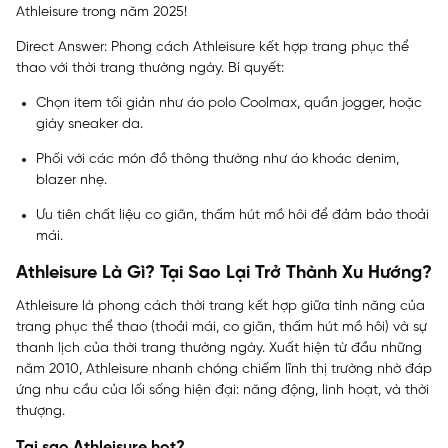
Athleisure trong năm 2025!
Direct Answer: Phong cách Athleisure kết hợp trang phục thể
thao với thời trang thường ngày. Bí quyết:
Chọn item tối giản như áo polo Coolmax, quần jogger, hoặc
giày sneaker da.
Phối với các món đồ thông thường như áo khoác denim,
blazer nhẹ.
Ưu tiên chất liệu co giãn, thấm hút mồ hôi để đảm bảo thoải
mái.
Athleisure Là Gì? Tại Sao Lại Trở Thành Xu Hướng?
Athleisure là phong cách thời trang kết hợp giữa tính năng của
trang phục thể thao (thoải mái, co giãn, thấm hút mồ hôi) và sự
thanh lịch của thời trang thường ngày. Xuất hiện từ đầu những
năm 2010, Athleisure nhanh chóng chiếm lĩnh thị trường nhờ đáp
ứng nhu cầu của lối sống hiện đại: năng động, linh hoạt, và thời
thượng.
Tại sao Athleisure hot?