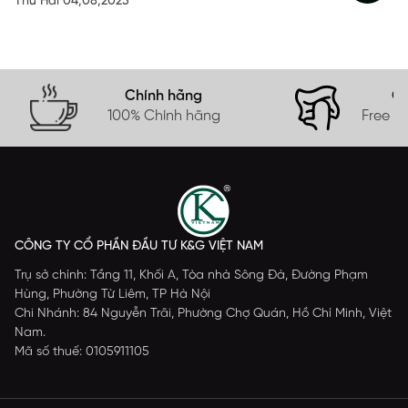
Thứ Hai 04,08,2025
Chính hãng
Gi
100% Chính hãng
Free s
CÔNG TY CỔ PHẦN ĐẦU TƯ K&G VIỆT NAM
Trụ sở chính: Tầng 11, Khối A, Tòa nhà Sông Đà, Đường Phạm
Hùng, Phường Từ Liêm, TP Hà Nội
Chi Nhánh: 84 Nguyễn Trãi, Phường Chợ Quán, Hồ Chí Minh, Việt
Nam.
Mã số thuế: 0105911105