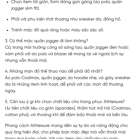
Chọn item tối giản, form dáng gọn gàng (áo polo, quần
jogger slim fit).
Phối với phụ kiện thời thượng như sneaker da, đồng hồ.
Tránh mặc đồ quá rộng hoặc màu sắc sặc sỡ.
3. Có thể mặc quần jogger đi làm không?
Có, trong môi trường công sở sáng tạo, quần jogger đen hoặc
xám phối với áo polo và blazer sẽ mang lại vẻ ngoài lịch sự
nhưng vẫn thoải mái.
4. Những món đồ thể thao nào dễ phối đồ nhất?
Áo polo Coolmax, quần jogger, áo hoodie nhẹ, và giày sneaker
da là những item linh hoạt, dễ phối với các món đồ thường
ngày.
5. Cần lưu ý gì khi chọn chất liệu cho trang phục Athleisure?
Ưu tiên chất liệu co giãn (spandex), thấm hút mồ hôi (Coolmax,
cotton pha), và thoáng khí để đảm bảo thoải mái và bền lâu.
Phong cách Athleisure mang đến sự tự do và năng động cho
quý ông hiện đại, cho phép bạn mặc đẹp mà vẫn thoải mái
trong mọi hoàn cảnh. Với các item chủ chốt như áo polo