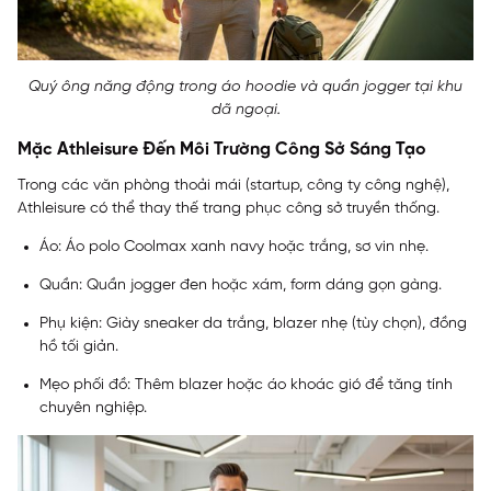
Quý ông năng động trong áo hoodie và quần jogger tại khu
dã ngoại.
Mặc Athleisure Đến Môi Trường Công Sở Sáng Tạo
Trong các văn phòng thoải mái (startup, công ty công nghệ),
Athleisure có thể thay thế trang phục công sở truyền thống.
Áo: Áo polo Coolmax xanh navy hoặc trắng, sơ vin nhẹ.
Quần: Quần jogger đen hoặc xám, form dáng gọn gàng.
Phụ kiện: Giày sneaker da trắng, blazer nhẹ (tùy chọn), đồng
hồ tối giản.
Mẹo phối đồ: Thêm blazer hoặc áo khoác gió để tăng tính
chuyên nghiệp.