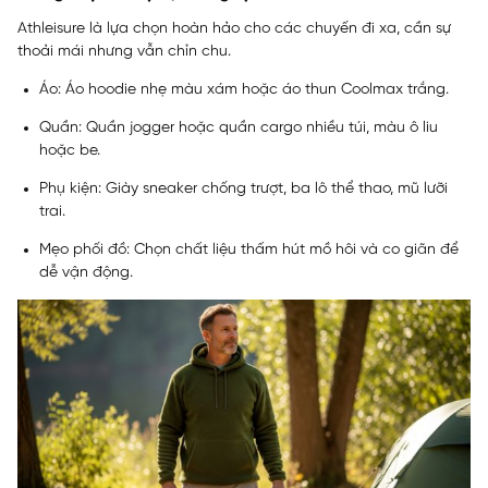
Athleisure là lựa chọn hoàn hảo cho các chuyến đi xa, cần sự
thoải mái nhưng vẫn chỉn chu.
Áo: Áo hoodie nhẹ màu xám hoặc áo thun Coolmax trắng.
Quần: Quần jogger hoặc quần cargo nhiều túi, màu ô liu
hoặc be.
Phụ kiện: Giày sneaker chống trượt, ba lô thể thao, mũ lưỡi
trai.
Mẹo phối đồ: Chọn chất liệu thấm hút mồ hôi và co giãn để
dễ vận động.