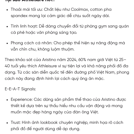
Thoải mái tối ưu: Chất liệu như Coolmax, cotton pha
spandex mang lại cảm giác dễ chịu suốt ngày dài.
Tính linh hoạt: Dễ dàng chuyển đổi từ phòng gym sang quán
cà phê hoặc văn phòng sáng tạo.
Phong cách cá nhân: Cho phép thể hiện sự năng động mà
vẫn chỉn chu, không luộm thuộm.
Theo khảo sát của Aristino năm 2024, 60% nam giới Việt từ 25–
40 tuổi yêu thích Athleisure vì sự tiện lợi và khả năng phối đồ đa
dạng. Từ các sàn diễn quốc tế đến đường phố Việt Nam, phong
cách này đang định hình lại cách quý ông ăn mặc.
E-E-A-T Signals:
Experience: Các dòng sản phẩm thể thao của Aristino được
thiết kế dựa trên sự thấu hiểu nhu cầu vận động và mong
muốn mặc đẹp hàng ngày của đàn ông Việt.
Trust: Hình ảnh lookbook chuyên nghiệp, minh họa rõ cách
phối đồ để người dùng dễ áp dụng.