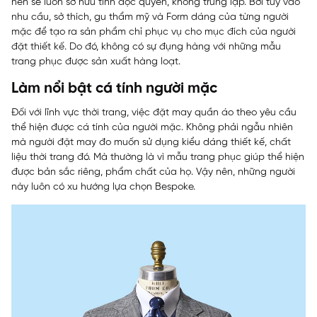
nên sẽ luôn sở hữu tính độc quyền, không trùng lặp. Bởi tùy vào
nhu cầu, sở thích, gu thẩm mỹ và Form dáng của từng người
mặc để tạo ra sản phẩm chỉ phục vụ cho mục đích của người
đặt thiết kế. Do đó, không có sự đụng hàng với những mẫu
trang phục được sản xuất hàng loạt.
Làm nổi bật cá tính người mặc
Đối với lĩnh vực thời trang, việc đặt may quần áo theo yêu cầu
thể hiện được cá tính của người mặc. Không phải ngẫu nhiên
mà người đặt may đo muốn sử dụng kiểu dáng thiết kế, chất
liệu thời trang đó. Mà thường là vì mẫu trang phục giúp thể hiện
được bản sắc riêng, phẩm chất của họ. Vậy nên, những người
này luôn có xu hướng lựa chọn Bespoke.