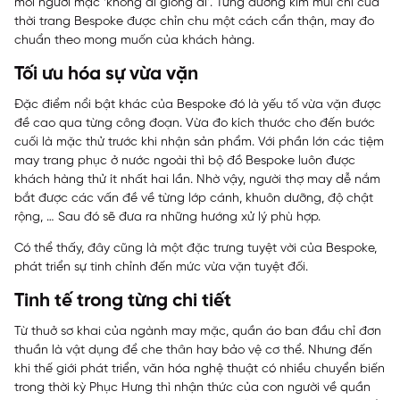
mỗi người mặc ‘không ai giống ai’. Từng đường kim mũi chỉ của
thời trang Bespoke được chỉn chu một cách cẩn thận, may đo
chuẩn theo mong muốn của khách hàng.
Tối ưu hóa sự vừa vặn
Đặc điểm nổi bật khác của Bespoke đó là yếu tố vừa vặn được
đề cao qua từng công đoạn. Vừa đo kích thước cho đến bước
cuối là mặc thử trước khi nhận sản phẩm. Với phần lớn các tiệm
may trang phục ở nước ngoài thì bộ đồ Bespoke luôn được
khách hàng thử ít nhất hai lần. Nhờ vậy, người thợ may dễ nắm
bắt được các vấn đề về từng lớp cánh, khuôn dưỡng, độ chật
rộng, … Sau đó sẽ đưa ra những hướng xử lý phù hợp.
Có thể thấy, đây cũng là một đặc trưng tuyệt vời của Bespoke,
phát triển sự tinh chỉnh đến mức vừa vặn tuyệt đối.
Tinh tế trong từng chi tiết
Từ thuở sơ khai của ngành may mặc, quần áo ban đầu chỉ đơn
thuần là vật dụng để che thân hay bảo vệ cơ thể. Nhưng đến
khi thế giới phát triển, văn hóa nghệ thuật có nhiều chuyển biến
trong thời kỳ Phục Hưng thì nhận thức của con người về quần