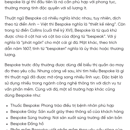
bespoke là gì thì đầu tiên là nó cần phù hợp với phong tục,
thường mang tính độc quyền với số lượng ít.
Thuật ngữ Bespoke có nhiều nghĩa khác nhau, tuy nhiên, dịch
theo từ điển Anh – Việt thì Bespoke nghĩa là “thiết kế riêng”. Còn
trong từ điển Collins (cuối thế kỷ XVI), Bespoke là từ quá khứ
được chia ở cột hai và cột ba của động từ “bespeak”. Với ý
nghĩa là “phát ngôn” cho một cái gì đó. Mặt khác, theo trích
dẫn năm 1607, tính từ “bespoken” nghĩa là ủy thác hoặc thương
lượng.
Bespoke trước đây thường được dùng để biểu thị quần áo may
đo theo yêu cầu. Nhưng càng về sau, khi tìm hiểu Bespoke là gì
thì thuật ngữ đã được mở rộng sang nhiều lĩnh vực. Đặc biệt là
sử dụng nhiều trong ngành công nghệ thông tin với dịch vụ tư
vấn phần mềm. Cùng với đó, một số trường hợp khác cũng
dùng Bespoke như:
Thuốc Bespoke: Phong trào điều trị bệnh nhân phù hợp
Bespoke Giày: Sản xuất giày theo thông số của khách hàng
Bespoke Súng trường: Nơi sản xuất súng trường để săn bắn
Bespoke Đồng hồ