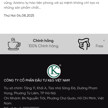
vững, Aristino tự hào tiên phong với sứ mệnh không chỉ tạo ra
những sản phẩm chất...
Thứ Hai 04,08,2025
Chính hãng
Gi
100% Chính hãng
Free s
CÔNG TY CỔ PHẦN ĐẦU TƯ K&G VIỆT NAM
Trụ sở chính: Tầng 11, Khối A, Tòa nhà Sông Đà, Đường Phạm
Hùng, Phường Từ Liêm, TP Hà Nội
Chi Nhánh: 84 Nguyễn Trãi, Phường Chợ Quán, Hồ Chí Minh, Việt
Nam.