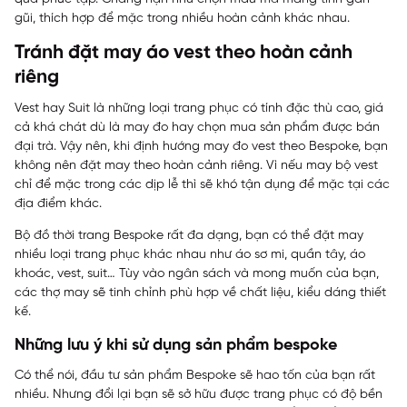
gũi, thích hợp để mặc trong nhiều hoàn cảnh khác nhau.
Tránh đặt may áo vest theo hoàn cảnh
riêng
Vest hay Suit là những loại trang phục có tính đặc thù cao, giá
cả khá chát dù là may đo hay chọn mua sản phẩm được bán
đại trà. Vậy nên, khi định hướng may đo vest theo Bespoke, bạn
không nên đặt may theo hoàn cảnh riêng. Vì nếu may bộ vest
chỉ để mặc trong các dịp lễ thì sẽ khó tận dụng để mặc tại các
địa điểm khác.
Bộ đồ thời trang Bespoke rất đa dạng, bạn có thể đặt may
nhiều loại trang phục khác nhau như áo sơ mi, quần tây, áo
khoác, vest, suit… Tùy vào ngân sách và mong muốn của bạn,
các thợ may sẽ tinh chỉnh phù hợp về chất liệu, kiểu dáng thiết
kế.
Những lưu ý khi sử dụng sản phẩm bespoke
Có thể nói, đầu tư sản phẩm Bespoke sẽ hao tốn của bạn rất
nhiều. Nhưng đổi lại bạn sẽ sở hữu được trang phục có độ bền