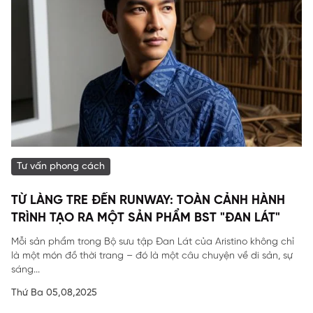
Tư vấn phong cách
TỪ LÀNG TRE ĐẾN RUNWAY: TOÀN CẢNH HÀNH
TRÌNH TẠO RA MỘT SẢN PHẨM BST "ĐAN LÁT"
Mỗi sản phẩm trong Bộ sưu tập Đan Lát của Aristino không chỉ
là một món đồ thời trang – đó là một câu chuyện về di sản, sự
sáng...
Thứ Ba 05,08,2025