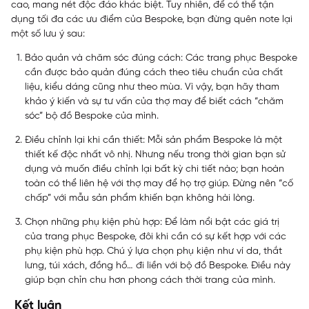
cao, mang nét độc đáo khác biệt. Tuy nhiên, để có thể tận
dụng tối đa các ưu điểm của Bespoke, bạn đừng quên note lại
một số lưu ý sau:
Bảo quản và chăm sóc đúng cách:
Các trang phục Bespoke
cần được bảo quản đúng cách theo tiêu chuẩn của chất
liệu, kiểu dáng cũng như theo mùa. Vì vậy, bạn hãy tham
khảo ý kiến và sự tư vấn của thợ may để biết cách “chăm
sóc” bộ đồ Bespoke của mình.
Điều chỉnh lại khi cần thiết:
Mỗi sản phẩm Bespoke là một
thiết kế độc nhất vô nhị. Nhưng nếu trong thời gian bạn sử
dụng và muốn điều chỉnh lại bất kỳ chi tiết nào; bạn hoàn
toàn có thể liên hệ với thợ may để họ trợ giúp. Đừng nên “cố
chấp” với mẫu sản phẩm khiến bạn không hài lòng.
Chọn những phụ kiện phù hợp
: Để làm nổi bật các giá trị
của trang phục Bespoke, đôi khi cần có sự kết hợp với các
phụ kiện phù hợp. Chú ý lựa chọn phụ kiện như ví da, thắt
lưng, túi xách, đồng hồ… đi liền với bộ đồ Bespoke. Điều này
giúp bạn chỉn chu hơn phong cách thời trang của mình.
Kết luận