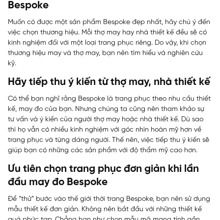
Bespoke
Muốn có được một sản phẩm Bespoke đẹp nhất, hãy chú ý đến
việc chọn thương hiệu. Mỗi thợ may hay nhà thiết kế đều sẽ có
kinh nghiệm đối với một loại trang phục riêng. Do vậy, khi chọn
thương hiệu may và thợ may, bạn nên tìm hiểu và nghiên cứu
kỹ.
Hãy tiếp thu ý kiến từ thợ may, nhà thiết kế
Có thể bạn nghĩ rằng Bespoke là trang phục theo nhu cầu thiết
kế, may đo của bạn. Nhưng chúng ta cũng nên tham khảo sự
tư vấn và ý kiến của người thợ may hoặc nhà thiết kế. Dù sao
thì họ vẫn có nhiều kinh nghiệm với góc nhìn hoàn mỹ hơn về
trang phục và từng dáng người. Thế nên, việc tiếp thu ý kiến sẽ
giúp bạn có những các sản phẩm với độ thẩm mỹ cao hơn.
Ưu tiên chọn trang phục đơn giản khi lần
đầu may đo Bespoke
Để “thử” bước vào thế giới thời trang Bespoke, bạn nên sử dụng
mẫu thiết kế đơn giản. Không nên bắt đầu với những thiết kế
quá phức tạp. Chẳng hạn như chọn mẫu mã mang tính gần