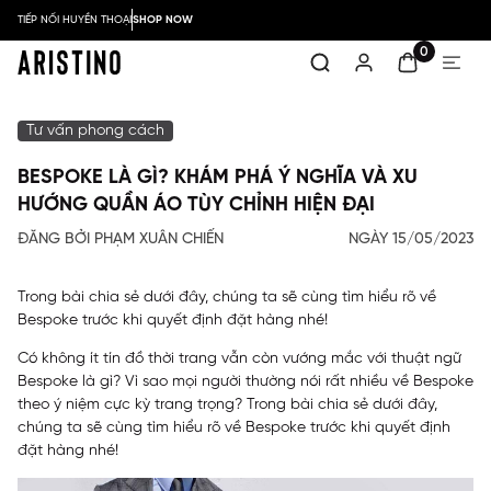
TIẾP NỐI HUYỀN THOẠI
SHOP NOW
0
Tư vấn phong cách
BESPOKE LÀ GÌ? KHÁM PHÁ Ý NGHĨA VÀ XU
HƯỚNG QUẦN ÁO TÙY CHỈNH HIỆN ĐẠI
ĐĂNG BỞI PHẠM XUÂN CHIẾN
NGÀY 15/05/2023
Trong bài chia sẻ dưới đây, chúng ta sẽ cùng tìm hiểu rõ về
Bespoke trước khi quyết định đặt hàng nhé!
Có không ít tín đồ thời trang vẫn còn vướng mắc với thuật ngữ
Bespoke là gì? Vì sao mọi người thường nói rất nhiều về Bespoke
theo ý niệm cực kỳ trang trọng? Trong bài chia sẻ dưới đây,
chúng ta sẽ cùng tìm hiểu rõ về Bespoke trước khi quyết định
đặt hàng nhé!