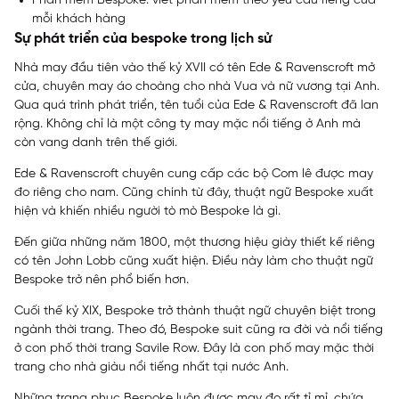
Phần mềm Bespoke: viết phần mềm theo yêu cầu riêng của
mỗi khách hàng
Sự phát triển của bespoke trong lịch sử
Nhà may đầu tiên vào thế kỷ XVII có tên Ede & Ravenscroft mở
cửa, chuyên may áo choàng cho nhà Vua và nữ vương tại Anh.
Qua quá trình phát triển, tên tuổi của Ede & Ravenscroft đã lan
rộng. Không chỉ là một công ty may mặc nổi tiếng ở Anh mà
còn vang danh trên thế giới.
Ede & Ravenscroft chuyên cung cấp các bộ Com lê được may
đo riêng cho nam. Cũng chính từ đây, thuật ngữ Bespoke xuất
hiện và khiến nhiều người tò mò Bespoke là gì.
Đến giữa những năm 1800, một thương hiệu giày thiết kế riêng
có tên John Lobb cũng xuất hiện. Điều này làm cho thuật ngữ
Bespoke trở nên phổ biến hơn.
Cuối thế kỷ XIX, Bespoke trở thành thuật ngữ chuyên biệt trong
ngành thời trang. Theo đó, Bespoke suit cũng ra đời và nổi tiếng
ở con phố thời trang Savile Row. Đây là con phố may mặc thời
trang cho nhà giàu nổi tiếng nhất tại nước Anh.
Những trang phục Bespoke luôn được may đo rất tỉ mỉ, chứa