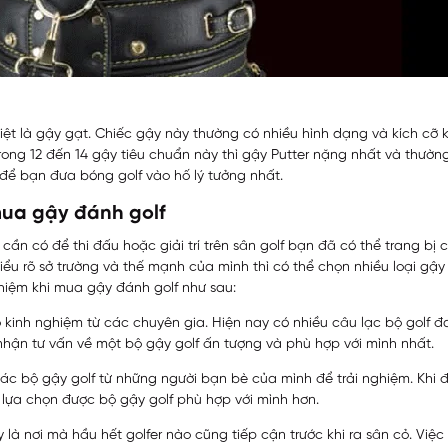
iệt là gậy gạt. Chiếc gậy này thường có nhiều hình dạng và kích cỡ 
Trong 12 đến 14 gậy tiêu chuẩn này thì gậy Putter nặng nhất và thườ
 để bạn đưa bóng golf vào hố lý tưởng nhất.
mua gậy đánh golf
 cần có để thi đấu hoặc giải trí trên sân golf bạn đã có thể trang 
iểu rõ sở trường và thế mạnh của mình thì có thể chọn nhiều loại gậy
hiệm khi mua gậy đánh golf như sau:
o kinh nghiệm từ các chuyên gia. Hiện nay có nhiều câu lạc bộ golf
 nhận tư vấn về một bộ gậy golf ấn tượng và phù hợp với mình nhất.
c bộ gậy golf từ những người bạn bè của mình để trải nghiệm. Khi 
 lựa chọn được bộ gậy golf phù hợp với mình hơn.
 là nơi mà hầu hết golfer nào cũng tiếp cận trước khi ra sân cỏ. Việ