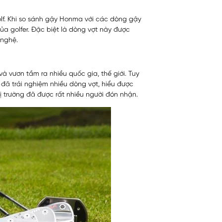
lf. Khi so sánh gậy Honma với các dòng gậy
ủa golfer. Đặc biệt là dòng vợt này được
 nghệ.
à vươn tầm ra nhiều quốc gia, thế giới. Tuy
 đã trải nghiệm nhiều dòng vợt, hiểu được
ị trường đã được rất nhiều người đón nhận.