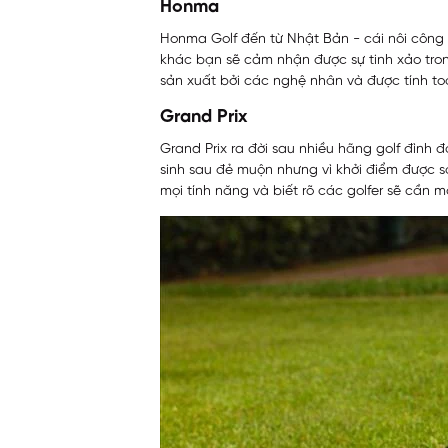
Honma
Honma Golf đến từ Nhật Bản - cái nôi công
khác bạn sẽ cảm nhận được sự tinh xảo tron
sản xuất bởi các nghệ nhân và được tính t
Grand Prix
Grand Prix ra đời sau nhiều hãng golf đình 
sinh sau đẻ muộn nhưng vì khởi điểm được sá
mọi tính năng và biết rõ các golfer sẽ cần 