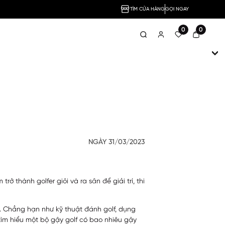
TÌM CỬA HÀNG
GỌI NGAY
0
0
NGÀY 31/03/2023
 thành golfer giỏi và ra sân để giải trí, thi
. Chẳng hạn như kỹ thuật đánh golf, dụng
tìm hiểu một bộ gậy golf có bao nhiêu gậy