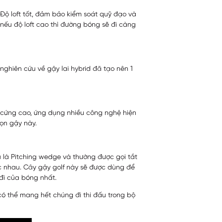
Độ loft tốt, đảm bảo kiểm soát quỹ đạo và
, nếu độ loft cao thì đường bóng sẽ đi càng
nghiên cứu về gậy lai hybrid đã tạo nên 1
ộ cứng cao, ứng dụng nhiều công nghệ hiện
ọn gậy này.
 là Pitching wedge và thường được gọi tắt
ác nhau. Cây gậy golf này sẽ được dùng để
đi của bóng nhất.
có thể mang hết chúng đi thi đấu trong bộ