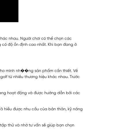
khác nhau. Người chơi có thể chọn các
ng có độ ổn định cao nhất. Khi bạn đang ở
bị cho mình nh��ng sản phẩm cần thiết. Về
 golf từ nhiều thương hiệu khác nhau. Trước
 đang hoạt động và được hướng dẫn bởi các
đã hiểu được nhu cầu của bản thân, kỹ năng
c tập thử và nhờ tư vấn sẽ giúp bạn chọn