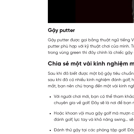
Gậy putter
Gậy putter được gọi bằng thuật ngữ tiếng V
putter phù hợp với kỹ thuật chơi của mình. 
trong vùng green
thì đây chính là chiếc gậy
Chia sẻ một vài kinh nghiệm 
Sau khi đã biết được một bộ gậy tiêu chuẩn
sau khi đã có nhiều kinh nghiệm đánh golf, h
mắt, bạn nên chú trọng đến một vài kinh ng
Với người chơi mới, bạn có thể tham khả
chuyên gia về golf. Đây sẽ là nơi để bạn
Hoặc khoan vội mua gậy golf mà mượn cá
đánh golf, lực tay và khả năng swing… sẽ
Đánh thử gậy tại các phòng tập golf. Đây