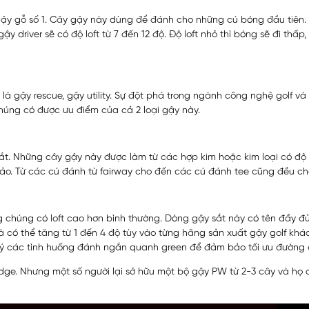
 gậy gỗ số 1. Cây gậy này dùng để đánh cho những cú bóng đầu tiên. 
 driver sẽ có độ loft từ 7 đến 12 độ. Độ loft nhỏ thì bóng sẽ đi thấp
là gậy rescue, gậy utility. Sự đột phá trong ngành công nghệ golf và 
chúng có được ưu điểm của cả 2 loại gậy này.
sắt. Những cây gậy này được làm từ các hợp kim hoặc kim loại có đ
hảo. Từ các cú đánh từ fairway cho đến các cú đánh tee cũng đều ch
 chúng có loft cao hơn bình thường. Dòng gậy sắt này có tên đầy đủ
à có thể tăng từ 1 đến 4 độ tùy vào từng hãng sản xuất gậy golf kh
xử lý các tình huống đánh ngắn quanh green để đảm bảo tối ưu đường 
dge. Nhưng một số người lại sở hữu một bộ gậy PW từ 2-3 cây và họ 