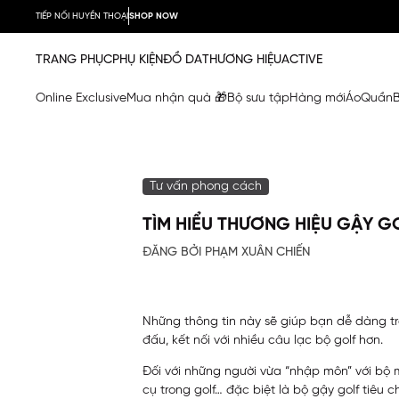
TIẾP NỐI HUYỀN THOẠI
SHOP NOW
TRANG PHỤC
PHỤ KIỆN
ĐỒ DA
THƯƠNG HIỆU
ACTIVE
Online Exclusive
Mua nhận quà 🎁
Bộ sưu tập
Hàng mới
Áo
Quần
Tư vấn phong cách
TÌM HIỂU THƯƠNG HIỆU GẬY G
ĐĂNG BỞI PHẠM XUÂN CHIẾN
Những thông tin này sẽ giúp bạn dễ dàng tran
đấu, kết nối với nhiều câu lạc bộ golf hơn.
Đối với những người vừa “nhập môn” với bộ 
cụ trong golf… đặc biệt là bộ gậy golf tiêu