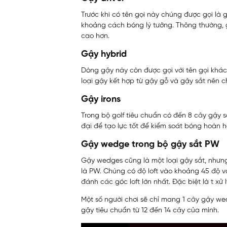
Trước khi có tên gọi này chúng được gọi là
khoảng cách bóng lý tưởng. Thông thường, gậy
cao hơn.
Gậy hybrid
Dòng gậy này còn được gọi với tên gọi khác 
loại gậy kết hợp từ gậy gỗ và gậy sắt nên 
Gậy irons
Trong bộ golf tiêu chuẩn có đến 8 cây gậy 
đại để tạo lực tốt để kiểm soát bóng hoàn 
Gậy wedge trong bộ gậy sắt PW
Gậy wedges cũng là một loại gậy sắt, nhưng
là PW. Chúng có độ loft vào khoảng 45 độ v
đánh các góc loft lớn nhất. Đặc biệt là t 
Một số người chơi sẽ chỉ mang 1 cây gậy we
gậy tiêu chuẩn từ 12 đến 14 cây của mình.