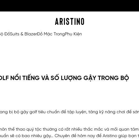
Bộ Đồ
Suits & Blazer
Đồ Mặc Trong
Phụ Kiện
OLF NỔI TIẾNG VÀ SỐ LƯỢNG GẬY TRONG BỘ
g bị bộ gậy golf tiêu chuẩn để tập luyện, tăng kỹ năng chơi để sớm trở
môn thể thao quý tộc thường có rất nhiều thắc mắc và mối quan tâm
 chuẩn sẽ có bao nhiêu gậy… Chuyên đề hôm nay để Aristino giúp bạn 