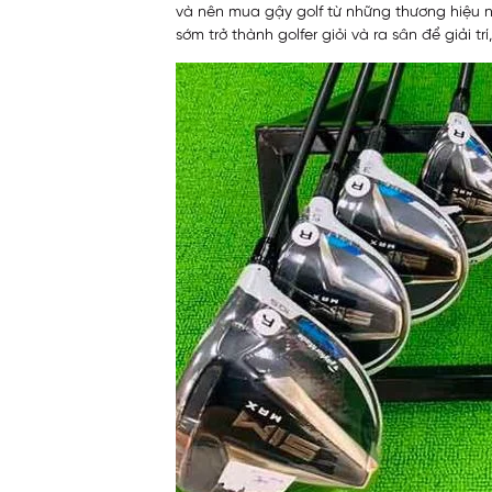
và nên mua gậy golf từ những thương hiệu n
sớm trở thành golfer giỏi và ra sân để giải trí