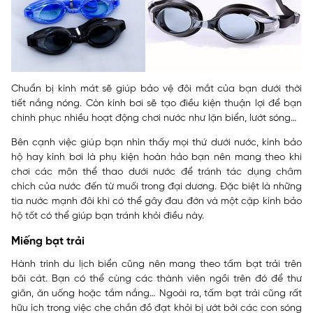
Chuẩn bị kính mát sẽ giúp bảo vệ đôi mắt của bạn dưới thời
tiết nắng nóng. Còn kính bơi sẽ tạo điều kiện thuận lợi để bạn
chinh phục nhiều hoạt động chơi nước như lặn biển, lướt sóng…
Bên cạnh việc giúp bạn nhìn thấy mọi thứ dưới nước, kính bảo
hộ hay kính bơi là phụ kiện hoàn hảo bạn nên mang theo khi
chơi các môn thể thao dưới nước để tránh tác dụng châm
chích của nước đến từ muối trong đại dương. Đặc biệt là những
tia nước mạnh đôi khi có thể gây đau đớn và một cặp kính bảo
hộ tốt có thể giúp bạn tránh khỏi điều này.
Miếng bạt trải
Hành trình du lịch biển cũng nên mang theo tấm bạt trải trên
bãi cát. Bạn có thể cùng các thành viên ngồi trên đó để thư
giãn, ăn uống hoặc tắm nắng… Ngoài ra, tấm bạt trải cũng rất
hữu ích trong việc che chắn đồ đạt khỏi bị ướt bởi các con sóng