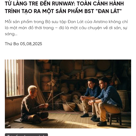
TỪ LÀNG TRE ĐẾN RUNWAY: TOÀN CẢNH HÀNH
TRÌNH TẠO RA MỘT SẢN PHẨM BST "ĐAN LÁT"
Mỗi sản phẩm trong Bộ sưu tập Đan Lát của Aristino không chỉ
là một món đồ thời trang – đó là một câu chuyện về di sản, sự
sáng...
Thứ Ba 05,08,2025