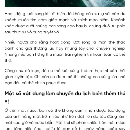
Hoạt động lướt sóng khi đi biển đã không còn xa lạ với các du
khách muốn tìm cảm giác mạnh và thích mạo hiểm. Khoảnh
khắc được cưỡi những con sóng cao hay bị chúng đuổi từ phía
sau thực sự vô cùng tuyệt vời.
Nhiều người cho rằng hoạt động lướt sóng là môn thể thao
dành cho giới thượng lưu hay những tay chơi chuyên nghiệp.
Nhưng nếu bạn hứng thú muốn trải nghiệm thì hoàn toàn có thể
thử.
Cũng như dù lượn, để có thể lướt sóng thành thục thì cần thời
gian luyện tập. Chỉ cần có đam mê thì những con sóng lớn nhỏ
bạn đều có thể chinh phục được.
Một số vật dụng làm chuyến du lịch biển thêm thú
vị
Ở trên mặt nước, bạn có thể không cảm nhận được tác động
của ánh nắng mặt trời nhiều như trên đất liền do tác động làm
mát của gió và nước biển. Mặt trời sẽ phản chiếu trên mặt nước
làm tăng hiệu ứng, nghĩa là bạn dễ bị cháy nắng hoặc say