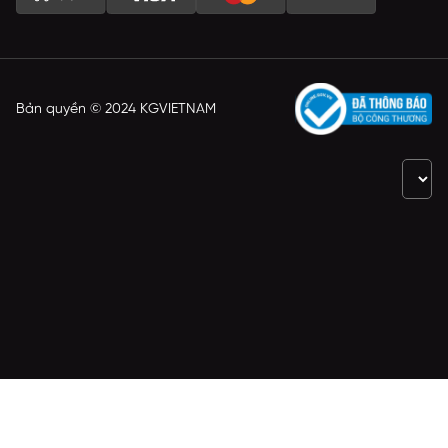
Bản quyền © 2024 KGVIETNAM