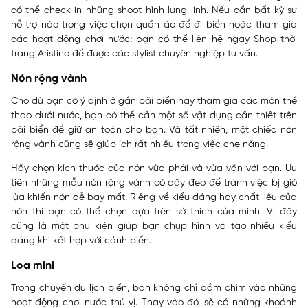
có thể check in những shoot hình lung linh. Nếu cần bất kỳ sự
hỗ trợ nào trong việc chọn quần áo để đi biển hoặc tham gia
các hoạt động chơi nước; bạn có thể liên hệ ngay Shop thời
trang Aristino để được các stylist chuyên nghiệp tư vấn.
Nón rộng vành
Cho dù bạn có ý định ở gần bãi biển hay tham gia các môn thể
thao dưới nước, bạn có thể cần một số vật dụng cần thiết trên
bãi biển để giữ an toàn cho bạn. Và tất nhiên, một chiếc nón
rộng vành cũng sẽ giúp ích rất nhiều trong việc che nắng.
Hãy chọn kích thước của nón vừa phải và vừa vặn với bạn. Ưu
tiên những mẫu nón rộng vành có dây đeo để tránh việc bị gió
lùa khiến nón dễ bay mất. Riêng về kiểu dáng hay chất liệu của
nón thì bạn có thể chọn dựa trên sở thích của mình. Vì đây
cũng là một phụ kiện giúp bạn chụp hình và tạo nhiều kiểu
dáng khi kết hợp với cảnh biển.
Loa mini
Trong chuyến du lịch biển, bạn không chỉ đắm chìm vào những
hoạt động chơi nước thú vị. Thay vào đó, sẽ có những khoảnh