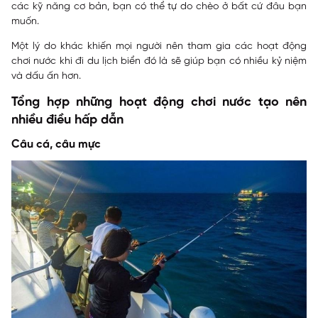
các kỹ năng cơ bản, bạn có thể tự do chèo ở bất cứ đâu bạn
muốn.
Một lý do khác khiến mọi người nên tham gia các hoạt động
chơi nước khi đi du lịch biển đó là sẽ giúp bạn có nhiều kỷ niệm
và dấu ấn hơn.
Tổng hợp những hoạt động chơi nước tạo nên
nhiều điều hấp dẫn
Câu cá, câu mực