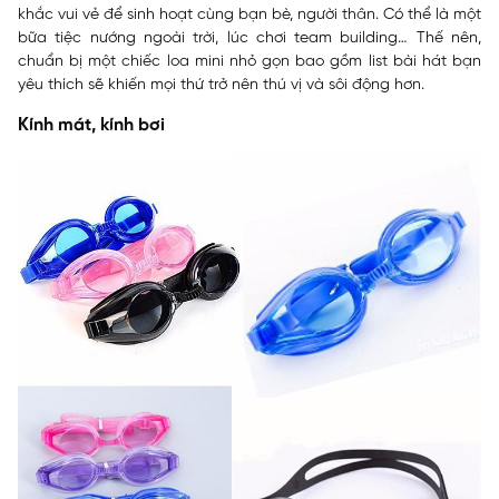
khắc vui vẻ để sinh hoạt cùng bạn bè, người thân. Có thể là một
bữa tiệc nướng ngoài trời, lúc chơi team building… Thế nên,
chuẩn bị một chiếc loa mini nhỏ gọn bao gồm list bài hát bạn
yêu thích sẽ khiến mọi thứ trở nên thú vị và sôi động hơn.
Kính mát, kính bơi