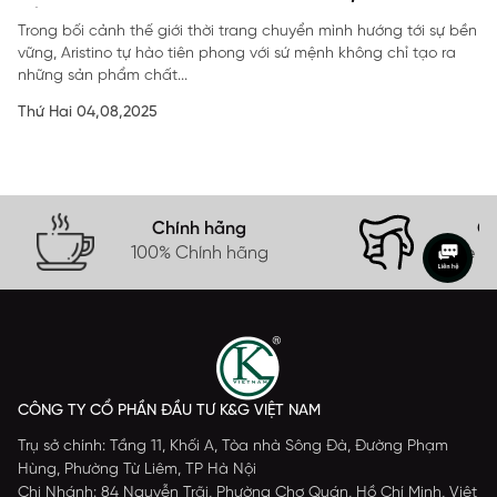
SẢN
Trong bối cảnh thế giới thời trang chuyển mình hướng tới sự bền
vững, Aristino tự hào tiên phong với sứ mệnh không chỉ tạo ra
những sản phẩm chất...
Thứ Hai 04,08,2025
Chính hãng
Gi
100% Chính hãng
Free s
CÔNG TY CỔ PHẦN ĐẦU TƯ K&G VIỆT NAM
Trụ sở chính: Tầng 11, Khối A, Tòa nhà Sông Đà, Đường Phạm
Hùng, Phường Từ Liêm, TP Hà Nội
Chi Nhánh: 84 Nguyễn Trãi, Phường Chợ Quán, Hồ Chí Minh, Việt