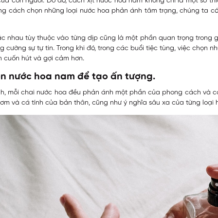
của con người. Do đó, cách xịt nước hoa nam không chỉ là một sở t
g cách chọn những loại nước hoa phản ánh tâm trạng, chúng ta có 
c nhau tùy thuộc vào từng dịp cũng là một phần quan trọng trong gia
cường sự tự tin. Trong khi đó, trong các buổi tiệc tùng, việc chọn
n cuốn hút và gợi cảm hơn.
ọn nước hoa nam để tạo ấn tượng.
ình, mỗi chai nước hoa đều phản ánh một phần của phong cách và cá
hơm và cá tính của bản thân, cũng như ý nghĩa sâu xa của từng loại 