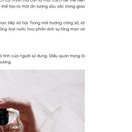
hích cá nhân mà còn là một cách để thể hiện
thể tạo ra một ấn tượng sâu sắc trong giao
o tiếp xã hội. Trong môi trường công sở, xịt
 những loại nước hoa phản ánh sự lãng mạn và
 tính của người sử dụng. Điều quan trọng là
hương.