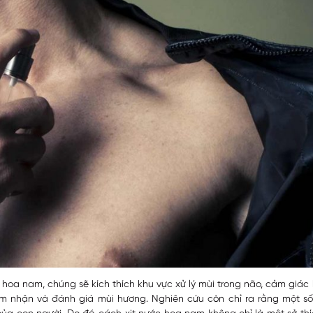
c hoa nam, chúng sẽ kích thích khu vực xử lý mùi trong não, cảm giác 
m nhận và đánh giá mùi hương. Nghiên cứu còn chỉ ra rằng một số