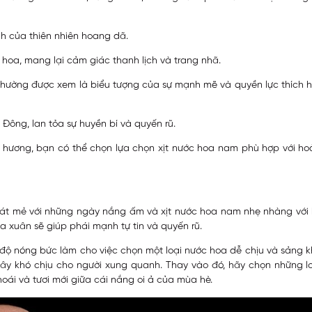
nh của thiên nhiên hoang dã.
ng hoa, mang lại cảm giác thanh lịch và trang nhã.
 thường được xem là biểu tượng của sự mạnh mẽ và quyền lực thích 
Đông, lan tỏa sự huyền bí và quyến rũ.
t hương, bạn có thể chọn lựa chọn xịt nước hoa nam phù hợp với h
mát mẻ với những ngày nắng ấm và xịt nước hoa nam nhẹ nhàng với 
 xuân sẽ giúp phái mạnh tự tin và quyến rũ.
ộ nóng bức làm cho việc chọn một loại nước hoa dễ chịu và sảng kho
y khó chịu cho người xung quanh. Thay vào đó, hãy chọn những l
oái và tươi mới giữa cái nắng oi ả của mùa hè.