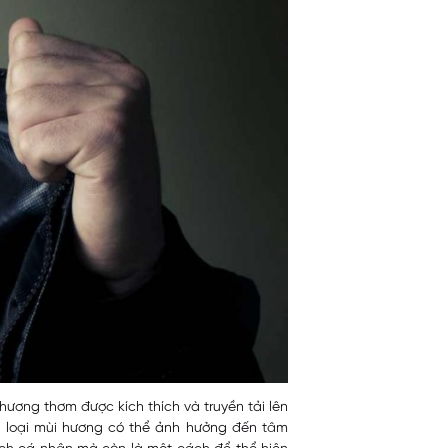
hương thơm được kích thích và truyền tải lên
 loại mùi hương có thể ảnh hưởng đến tâm