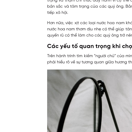
trạng và thậm chí thúc đẩy hành vi cụ thể 
bản sắc và tâm trạng của các quý ông. Bằn
tiếp xã hội.
Hơn nữa, việc xịt các loại nước hoa nam khá
nước hoa nam thơm dịu nhẹ có thể giúp tăng 
quyến rũ có thể làm cho các quý ông trở nê
Các yếu tố quan trọng khi ch
Trên hành trình tìm kiếm “người chủ” của m
phải hiểu rõ về sự tương quan giữa hương t