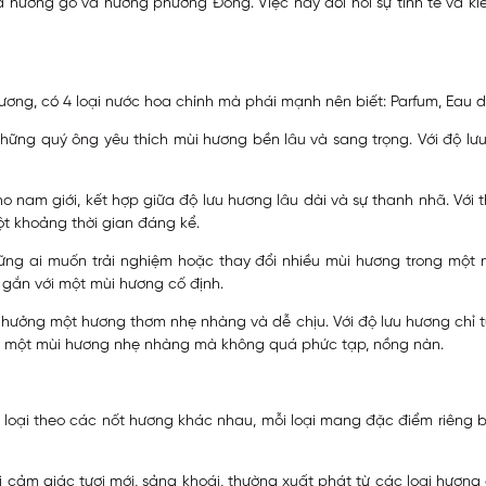
a hương gỗ và hương phương Đông. Việc này đòi hỏi sự tinh tế và 
ương, có 4 loại nước hoa chính mà phái mạnh nên biết: Parfum, Eau de
ững quý ông yêu thích mùi hương bền lâu và sang trọng. Với độ lưu
 nam giới, kết hợp giữa độ lưu hương lâu dài và sự thanh nhã. Với t
ột khoảng thời gian đáng kể.
hững ai muốn trải nghiệm hoặc thay đổi nhiều mùi hương trong một 
 gắn với một mùi hương cố định.
ưởng một hương thơm nhẹ nhàng và dễ chịu. Với độ lưu hương chỉ từ 
n một mùi hương nhẹ nhàng mà không quá phức tạp, nồng nàn.
oại theo các nốt hương khác nhau, mỗi loại mang đặc điểm riêng b
 cảm giác tươi mới, sảng khoái, thường xuất phát từ các loại hương