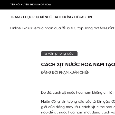
TIẾP NỐI HUYỀN THOẠI
SHOP NOW
TRANG PHỤC
PHỤ KIỆN
ĐỒ DA
THƯƠNG HIỆU
ACTIVE
Online Exclusive
Mua nhận quà 🎁
Bộ sưu tập
Hàng mới
Áo
Quần
Tư vấn phong cách
CÁCH XỊT NƯỚC HOA NAM TẠO
ĐĂNG BỞI PHẠM XUÂN CHIẾN
Do đó, cách xịt nước hoa nam không chỉ là 
Muốn để lại ấn tượng sâu sắc từ lần gặp đầ
giới của đấng mày râu, cách xịt nước hoa đ
nào để xịt nước hoa nam một đúng cách và