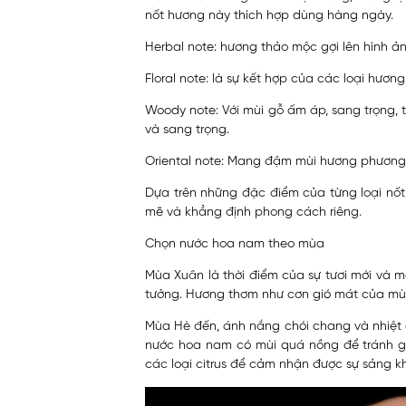
nốt hương này thích hợp dùng hàng ngày.
Herbal note: hương thảo mộc gợi lên hình ả
Floral note: là sự kết hợp của các loại hươ
Woody note: Với mùi gỗ ấm áp, sang trọng,
và sang trọng.
Oriental note: Mang đậm mùi hương phương 
Dựa trên những đặc điểm của từng loại nố
mẽ và khẳng định phong cách riêng.
Chọn nước hoa nam theo mùa
Mùa Xuân là thời điểm của sự tươi mới và 
tưởng. Hương thơm như cơn gió mát của mùa
Mùa Hè đến, ánh nắng chói chang và nhiệt đ
nước hoa nam có mùi quá nồng để tránh gâ
các loại citrus để cảm nhận được sự sảng kh