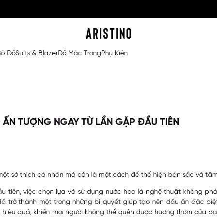
Bộ Đồ
Suits & Blazer
Đồ Mặc Trong
Phụ Kiện
 ẤN TƯỢNG NGAY TỪ LẦN GẶP ĐẦU TIÊN
một sở thích cá nhân mà còn là một cách để thể hiện bản sắc và tâ
u tiên, việc chọn lựa và sử dụng nước hoa là nghệ thuật không phả
ã trở thành một trong những bí quyết giúp tạo nên dấu ấn đặc biệt,
 hiệu quả, khiến mọi người không thể quên được hương thơm của b