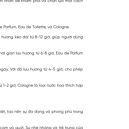
kiên nhẫn để khám phá và chọn lựa một cách
 Parfum, Eau de Toilette, và Cologne.
 hương kéo dài từ 8-12 giờ, giúp người dùng
hời gian lưu hương từ 6-8 giờ, Eau de Parfum
ngày. Với độ lưu hương từ 4-5 giờ, cho phép
1-2 giờ, Cologne là loại nước hoa thích hợp
iệt, tạo nên sự đa dạng và phong phú trong
 cam và quýt. Sự nhẹ nhàng và trẻ trung của