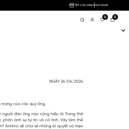
TÌM CỬA HÀNG
GỌI NGAY
0
0
NGÀY 26/04/2024
m trạng của các quý ông.
i người đàn ông nào cũng hiểu rõ. Trong thế
 phản ánh sự tự tin và cá tính. Vậy làm thế
ạn?
Aristino
sẽ chia sẻ những bí quyết và mẹo