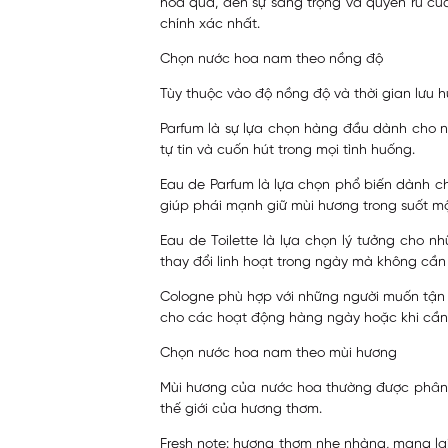
hoa quả, đến sự sang trọng và quyến rũ củ
chính xác nhất.
Chọn nước hoa nam theo nồng độ
Tùy thuộc vào độ nồng độ và thời gian lưu h
Parfum là sự lựa chọn hàng đầu dành cho nh
tự tin và cuốn hút trong mọi tình huống.
Eau de Parfum là lựa chọn phổ biến dành cho
giúp phái mạnh giữ mùi hương trong suốt m
Eau de Toilette là lựa chọn lý tưởng cho n
thay đổi linh hoạt trong ngày mà không cần
Cologne phù hợp với những người muốn tận h
cho các hoạt động hàng ngày hoặc khi cầ
Chọn nước hoa nam theo mùi hương
Mùi hương của nước hoa thường được phân l
thế giới của hương thơm.
Fresh note: hương thơm nhẹ nhàng, mang lại