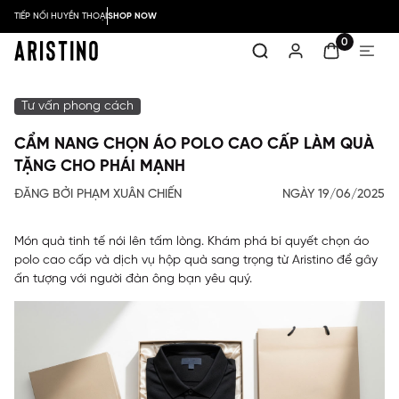
TIẾP NỐI HUYỀN THOẠI
SHOP NOW
0
Tư vấn phong cách
CẨM NANG CHỌN ÁO POLO CAO CẤP LÀM QUÀ
TẶNG CHO PHÁI MẠNH
ĐĂNG BỞI PHẠM XUÂN CHIẾN
NGÀY 19/06/2025
Món quà tinh tế nói lên tấm lòng. Khám phá bí quyết chọn áo
polo cao cấp và dịch vụ hộp quà sang trọng từ Aristino để gây
ấn tượng với người đàn ông bạn yêu quý.