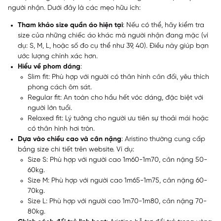
người nhận. Dưới đây là các mẹo hữu ích:
Tham khảo size quần áo hiện tại
: Nếu có thể, hãy kiểm tra
size của những chiếc áo khác mà người nhận đang mặc (ví
dụ: S, M, L, hoặc số đo cụ thể như 39, 40). Điều này giúp bạn
ước lượng chính xác hơn.
Hiểu về phom dáng
:
Slim fit: Phù hợp với người có thân hình cân đối, yêu thích
phong cách ôm sát.
Regular fit: An toàn cho hầu hết vóc dáng, đặc biệt với
người lớn tuổi.
Relaxed fit: Lý tưởng cho người ưu tiên sự thoải mái hoặc
có thân hình hơi tròn.
Dựa vào chiều cao và cân nặng
: Aristino thường cung cấp
bảng size chi tiết trên website. Ví dụ:
Size S: Phù hợp với người cao 1m60-1m70, cân nặng 50-
60kg.
Size M: Phù hợp với người cao 1m65-1m75, cân nặng 60-
70kg.
Size L: Phù hợp với người cao 1m70-1m80, cân nặng 70-
80kg.