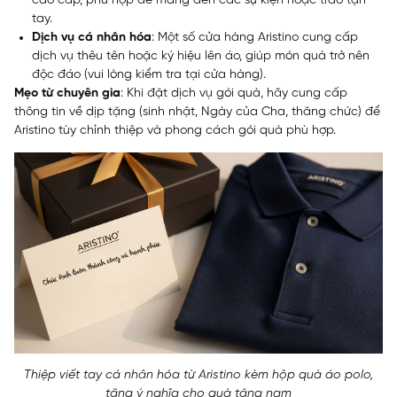
cao cấp, phù hợp để mang đến các sự kiện hoặc trao tận
tay.
Dịch vụ cá nhân hóa
: Một số cửa hàng Aristino cung cấp
dịch vụ thêu tên hoặc ký hiệu lên áo, giúp món quà trở nên
độc đáo (vui lòng kiểm tra tại cửa hàng).
Mẹo từ chuyên gia
: Khi đặt dịch vụ gói quà, hãy cung cấp
thông tin về dịp tặng (sinh nhật, Ngày của Cha, thăng chức) để
Aristino tùy chỉnh thiệp và phong cách gói quà phù hợp.
Thiệp viết tay cá nhân hóa từ Aristino kèm hộp quà áo polo,
tăng ý nghĩa cho quà tặng nam