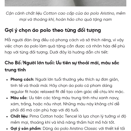
Cận cảnh chất liệu Cotton cao cấp của áo polo Aristino, mềm
mại và thoáng khí, hoàn hảo cho quà tặng nam
Gợi ý chọn áo polo theo từng đối tượng
Mỗi người đàn ông đều có phong cách và sở thích riêng, vì vậy
việc chọn áo polo làm quà tặng cần được cá nhân hóa để phù
hợp với từng đối tượng. Dưới đây là hướng dẫn chi tiết:
Cho Bố/Người lớn tuổi: Ưu tiên sự thoải mái, màu sắc
trung tính
Phong cách
: Người lớn tuổi thường yêu thích sự đơn giản,
tinh tế và thoải mái. Hãy chọn áo polo có phom dáng
regular fit hoặc relaxed fit để tạo cảm giác dễ chịu khi mặc.
Màu sắc
: Ưu tiên các tông màu trung tính như xanh navy,
xám, trắng, hoặc nâu nhạt. Những màu này không chỉ dễ
phối đồ mà còn phù hợp với độ tuổi.
Chất liệu
: Pima Cotton hoặc Tencel là lựa chọn lý tưởng vì độ
mềm mại, thoáng khí và khả năng thấm hút mồ hôi tốt.
Gợi ý sản phẩm
: Dòng áo polo Aristino Classic với thiết kế tối