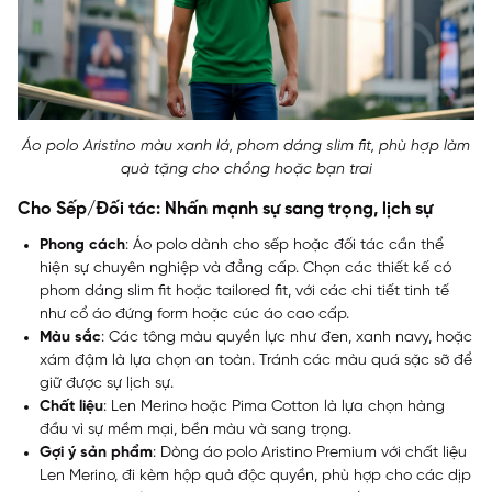
Áo polo Aristino màu xanh lá, phom dáng slim fit, phù hợp làm
quà tặng cho chồng hoặc bạn trai
Cho Sếp/Đối tác: Nhấn mạnh sự sang trọng, lịch sự
Phong cách
: Áo polo dành cho sếp hoặc đối tác cần thể
hiện sự chuyên nghiệp và đẳng cấp. Chọn các thiết kế có
phom dáng slim fit hoặc tailored fit, với các chi tiết tinh tế
như cổ áo đứng form hoặc cúc áo cao cấp.
Màu sắc
: Các tông màu quyền lực như đen, xanh navy, hoặc
xám đậm là lựa chọn an toàn. Tránh các màu quá sặc sỡ để
giữ được sự lịch sự.
Chất liệu
: Len Merino hoặc Pima Cotton là lựa chọn hàng
đầu vì sự mềm mại, bền màu và sang trọng.
Gợi ý sản phẩm
: Dòng áo polo Aristino Premium với chất liệu
Len Merino, đi kèm hộp quà độc quyền, phù hợp cho các dịp