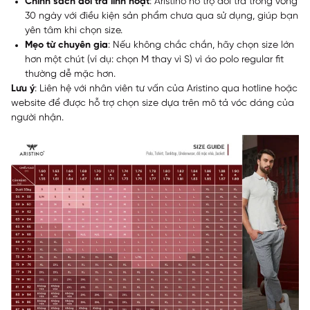
Chính sách đổi trả linh hoạt
: Aristino hỗ trợ đổi trả trong vòng
30 ngày với điều kiện sản phẩm chưa qua sử dụng, giúp bạn
yên tâm khi chọn size.
Mẹo từ chuyên gia
: Nếu không chắc chắn, hãy chọn size lớn
hơn một chút (ví dụ: chọn M thay vì S) vì áo polo regular fit
thường dễ mặc hơn.
Lưu ý
: Liên hệ với nhân viên tư vấn của Aristino qua hotline hoặc
website để được hỗ trợ chọn size dựa trên mô tả vóc dáng của
người nhận.