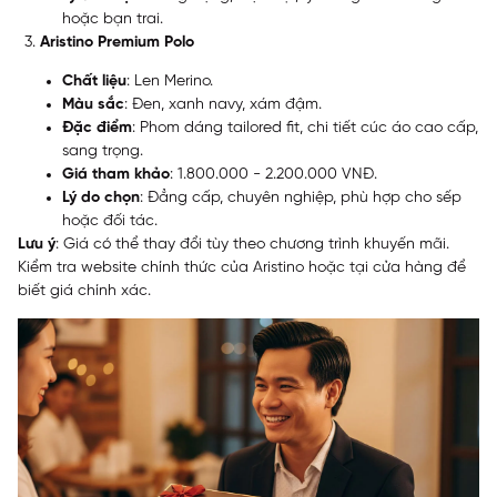
hoặc bạn trai.
Aristino Premium Polo
Chất liệu
: Len Merino.
Màu sắc
: Đen, xanh navy, xám đậm.
Đặc điểm
: Phom dáng tailored fit, chi tiết cúc áo cao cấp,
sang trọng.
Giá tham khảo
: 1.800.000 - 2.200.000 VNĐ.
Lý do chọn
: Đẳng cấp, chuyên nghiệp, phù hợp cho sếp
hoặc đối tác.
Lưu ý
: Giá có thể thay đổi tùy theo chương trình khuyến mãi.
Kiểm tra website chính thức của Aristino hoặc tại cửa hàng để
biết giá chính xác.