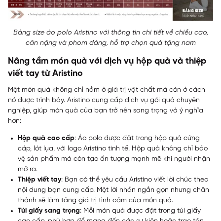
Bảng size áo polo Aristino với thông tin chi tiết về chiều cao,
cân nặng và phom dáng, hỗ trợ chọn quà tặng nam
Nâng tầm món quà với dịch vụ hộp quà và thiệp
viết tay từ Aristino
Một món quà không chỉ nằm ở giá trị vật chất mà còn ở cách
nó được trình bày. Aristino cung cấp dịch vụ gói quà chuyên
nghiệp, giúp món quà của bạn trở nên sang trọng và ý nghĩa
hơn:
Hộp quà cao cấp
: Áo polo được đặt trong hộp quà cứng
cáp, lót lụa, với logo Aristino tinh tế. Hộp quà không chỉ bảo
vệ sản phẩm mà còn tạo ấn tượng mạnh mẽ khi người nhận
mở ra.
Thiệp viết tay
: Bạn có thể yêu cầu Aristino viết lời chúc theo
nội dung bạn cung cấp. Một lời nhắn ngắn gọn nhưng chân
thành sẽ làm tăng giá trị tình cảm của món quà.
Túi giấy sang trọng
: Mỗi món quà được đặt trong túi giấy