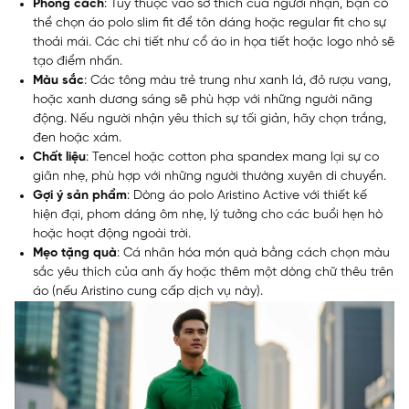
Phong cách
: Tùy thuộc vào sở thích của người nhận, bạn có
thể chọn áo polo slim fit để tôn dáng hoặc regular fit cho sự
thoải mái. Các chi tiết như cổ áo in họa tiết hoặc logo nhỏ sẽ
tạo điểm nhấn.
Màu sắc
: Các tông màu trẻ trung như xanh lá, đỏ rượu vang,
hoặc xanh dương sáng sẽ phù hợp với những người năng
động. Nếu người nhận yêu thích sự tối giản, hãy chọn trắng,
đen hoặc xám.
Chất liệu
: Tencel hoặc cotton pha spandex mang lại sự co
giãn nhẹ, phù hợp với những người thường xuyên di chuyển.
Gợi ý sản phẩm
: Dòng áo polo Aristino Active với thiết kế
hiện đại, phom dáng ôm nhẹ, lý tưởng cho các buổi hẹn hò
hoặc hoạt động ngoài trời.
Mẹo tặng quà
: Cá nhân hóa món quà bằng cách chọn màu
sắc yêu thích của anh ấy hoặc thêm một dòng chữ thêu trên
áo (nếu Aristino cung cấp dịch vụ này).