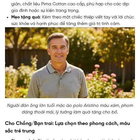
giản, chất liệu Pima Cotton cao cấp, phù hợp cho các dịp
gia đình hoặc sự kiện trang trọng.
Mẹo tặng quà
: Kèm theo một chiếc thiệp viết tay với lời chúc
sức khỏe và hạnh phúc để tăng thêm giá trị tình cảm.
Người đàn ông lớn tuổi mặc áo polo Aristino màu xám, phom
dáng thoải mái, lý tưởng làm quà tặng cho bố.
Cho Chồng/Bạn trai: Lựa chọn theo phong cách, màu
sắc trẻ trung