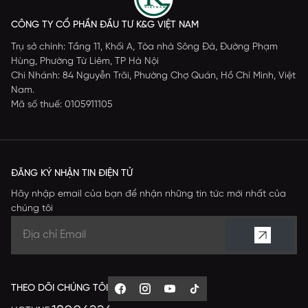
CÔNG TY CỔ PHẦN ĐẦU TƯ K&G VIỆT NAM
Trụ sở chính: Tầng 11, Khối A, Tòa nhà Sông Đà, Đường Phạm
Hùng, Phường Từ Liêm, TP Hà Nội
Chi Nhánh: 84 Nguyễn Trãi, Phường Chợ Quán, Hồ Chí Minh, Việt
Nam.
Mã số thuế: 0105911105
ĐĂNG KÝ NHẬN TIN ĐIỆN TỬ
Hãy nhập email của bạn để nhận những tin tức mới nhất của
chúng tôi
THEO DÕI CHÚNG TÔI