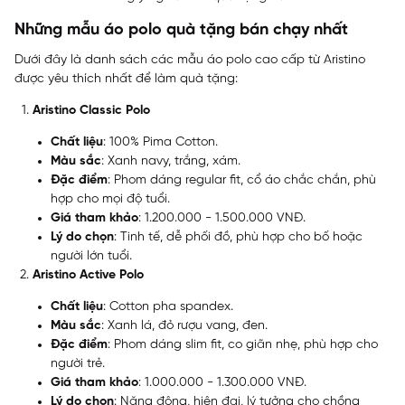
Những mẫu áo polo quà tặng bán chạy nhất
Dưới đây là danh sách các mẫu áo polo cao cấp từ Aristino
được yêu thích nhất để làm quà tặng:
Aristino Classic Polo
Chất liệu
: 100% Pima Cotton.
Màu sắc
: Xanh navy, trắng, xám.
Đặc điểm
: Phom dáng regular fit, cổ áo chắc chắn, phù
hợp cho mọi độ tuổi.
Giá tham khảo
: 1.200.000 - 1.500.000 VNĐ.
Lý do chọn
: Tinh tế, dễ phối đồ, phù hợp cho bố hoặc
người lớn tuổi.
Aristino Active Polo
Chất liệu
: Cotton pha spandex.
Màu sắc
: Xanh lá, đỏ rượu vang, đen.
Đặc điểm
: Phom dáng slim fit, co giãn nhẹ, phù hợp cho
người trẻ.
Giá tham khảo
: 1.000.000 - 1.300.000 VNĐ.
Lý do chọn
: Năng động, hiện đại, lý tưởng cho chồng