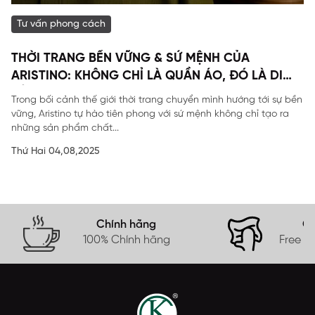
Tư vấn phong cách
THỜI TRANG BỀN VỮNG & SỨ MỆNH CỦA
ARISTINO: KHÔNG CHỈ LÀ QUẦN ÁO, ĐÓ LÀ DI
SẢN
Trong bối cảnh thế giới thời trang chuyển mình hướng tới sự bền
vững, Aristino tự hào tiên phong với sứ mệnh không chỉ tạo ra
những sản phẩm chất...
Thứ Hai 04,08,2025
Chính hãng
Gi
100% Chính hãng
Free s