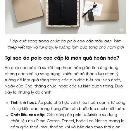
Hộp quà sang trọng chứa áo polo cao cấp màu đen, kèm
thiệp viết tay và túi giấy, lý tưởng làm quà tặng cho nam giới
Tại sao áo polo cao cấp là món quà hoàn hảo?
Áo polo cao cấp là sự kết hợp hoàn hảo giữa tính ứng dụng,
phong cách và sự sang trọng, khiến nó trở thành lựa chọn lý
tưởng để làm quà tặng trong các dịp đặc biệt như sinh nhật,
Ngày của Cha, thăng chức, hoặc các sự kiện quan trọng. Dưới
đây là những lý do chính:
Tính linh hoạt
: Áo polo phù hợp với nhiều hoàn cảnh, từ công
sở, sự kiện bán trang trọng đến các buổi dạo chơi cuối tuần.
Chất liệu cao cấp
: Các dòng áo polo từ Aristino sử dụng
chất liệu như Pima Cotton, Tencel, hoặc Len Merino, mang lại
cảm giác thoải mái, thoáng khí và bền đẹp theo thời gian.