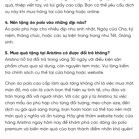
quà, thiệp viết tay, và túi giấy cao cấp. Bạn có thể yêu cầu dịch
vụ này khi mua hàng tại cửa hàng hoặc online.
4. Nên tặng áo polo vào những dịp nào?
Áo polo phù hợp cho nhiều dịp như sinh nhật, Ngày của Cha, kỷ
niệm, thăng chức, hoặc các sự kiện trang trọng như Tết, Giáng
sinh.
5. Mua quà tặng tại Aristino có được đổi trả không?
Aristino hỗ trợ đổi trả trong vòng 30 ngày với điều kiện sản
phẩm chưa qua sử dụng, còn nguyên tem mác. Vui lòng kiểm
tra chính sách cụ thể tại cửa hàng hoặc website.
Chọn áo polo cao cấp làm quà tặng không chỉ là việc mua một
món đồ, mà còn là cách bạn thể hiện sự tinh tế, chu đáo và
trân trọng đối với người nhận. Với các gợi ý từ Aristino, từ việc
chọn mẫu áo phù hợp cho từng đối tượng, mẹo chọn size, đến
dịch vụ gói quà sang trọng, bạn hoàn toàn có thể tạo nên một
món quà ý nghĩa và ấn tượng. Hãy ghé thăm website hoặc cửa
hàng Aristino ngay hôm nay để khám phá các dòng áo polo
premium và biến món quà của bạn thành điểm nhấn khó quên!