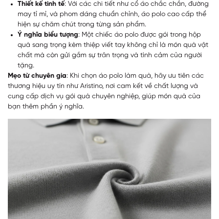
Thiết kế tinh tế
: Với các chi tiết như cổ áo chắc chắn, đường
may tỉ mỉ, và phom dáng chuẩn chỉnh, áo polo cao cấp thể
hiện sự chăm chút trong từng sản phẩm.
Ý nghĩa biểu tượng
: Một chiếc áo polo được gói trong hộp
quà sang trọng kèm thiệp viết tay không chỉ là món quà vật
chất mà còn gửi gắm sự trân trọng và tình cảm của người
tặng.
Mẹo từ chuyên gia
: Khi chọn áo polo làm quà, hãy ưu tiên các
thương hiệu uy tín như Aristino, nơi cam kết về chất lượng và
cung cấp dịch vụ gói quà chuyên nghiệp, giúp món quà của
bạn thêm phần ý nghĩa.