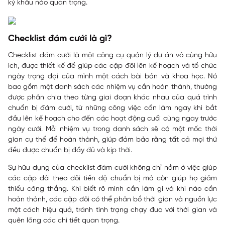
kỳ khâu nào quan trọng.
Checklist đám cưới là gì?
Checklist đám cưới là một công cụ quản lý dự án vô cùng hữu
ích, được thiết kế để giúp các cặp đôi lên kế hoạch và tổ chức
ngày trọng đại của mình một cách bài bản và khoa học. Nó
bao gồm một danh sách các nhiệm vụ cần hoàn thành, thường
được phân chia theo từng giai đoạn khác nhau của quá trình
chuẩn bị đám cưới, từ những công việc cần làm ngay khi bắt
đầu lên kế hoạch cho đến các hoạt động cuối cùng ngay trước
ngày cưới. Mỗi nhiệm vụ trong danh sách sẽ có một mốc thời
gian cụ thể để hoàn thành, giúp đảm bảo rằng tất cả mọi thứ
đều được chuẩn bị đầy đủ và kịp thời.
Sự hữu dụng của checklist đám cưới không chỉ nằm ở việc giúp
các cặp đôi theo dõi tiến độ chuẩn bị mà còn giúp họ giảm
thiểu căng thẳng. Khi biết rõ mình cần làm gì và khi nào cần
hoàn thành, các cặp đôi có thể phân bổ thời gian và nguồn lực
một cách hiệu quả, tránh tình trạng chạy đua với thời gian và
quên lãng các chi tiết quan trọng.