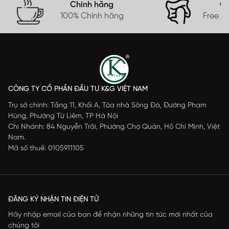
Chính hãng
Gi
100% Chính hãng
Free s
CÔNG TY CỔ PHẦN ĐẦU TƯ K&G VIỆT NAM
Trụ sở chính: Tầng 11, Khối A, Tòa nhà Sông Đà, Đường Phạm
Hùng, Phường Từ Liêm, TP Hà Nội
Chi Nhánh: 84 Nguyễn Trãi, Phường Chợ Quán, Hồ Chí Minh, Việt
Nam.
Mã số thuế: 0105911105
ĐĂNG KÝ NHẬN TIN ĐIỆN TỬ
Hãy nhập email của bạn để nhận những tin tức mới nhất của
chúng tôi