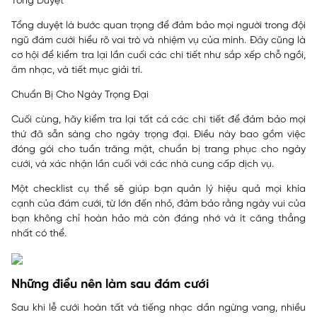
Tổng Duyệt
Tổng duyệt là bước quan trọng để đảm bảo mọi người trong đội
ngũ đám cưới hiểu rõ vai trò và nhiệm vụ của mình. Đây cũng là
cơ hội để kiểm tra lại lần cuối các chi tiết như sắp xếp chỗ ngồi,
âm nhạc, và tiết mục giải trí.
Chuẩn Bị Cho Ngày Trọng Đại
Cuối cùng, hãy kiểm tra lại tất cả các chi tiết để đảm bảo mọi
thứ đã sẵn sàng cho ngày trọng đại. Điều này bao gồm việc
đóng gói cho tuần trăng mật, chuẩn bị trang phục cho ngày
cưới, và xác nhận lần cuối với các nhà cung cấp dịch vụ.
Một checklist cụ thể sẽ giúp bạn quản lý hiệu quả mọi khía
cạnh của đám cưới, từ lớn đến nhỏ, đảm bảo rằng ngày vui của
bạn không chỉ hoàn hảo mà còn đáng nhớ và ít căng thẳng
nhất có thể.
Những điều nên làm sau đám cưới
Sau khi lễ cưới hoàn tất và tiếng nhạc dần ngừng vang, nhiều