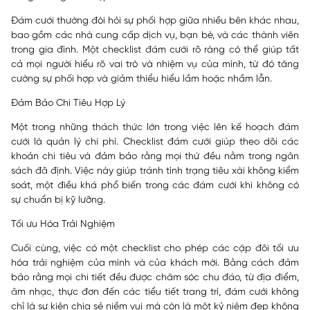
Đám cưới thường đòi hỏi sự phối hợp giữa nhiều bên khác nhau,
bao gồm các nhà cung cấp dịch vụ, bạn bè, và các thành viên
trong gia đình. Một checklist đám cưới rõ ràng có thể giúp tất
cả mọi người hiểu rõ vai trò và nhiệm vụ của mình, từ đó tăng
cường sự phối hợp và giảm thiểu hiểu lầm hoặc nhầm lẫn.
Đảm Bảo Chi Tiêu Hợp Lý
Một trong những thách thức lớn trong việc lên kế hoạch đám
cưới là quản lý chi phí. Checklist đám cưới giúp theo dõi các
khoản chi tiêu và đảm bảo rằng mọi thứ đều nằm trong ngân
sách đã định. Việc này giúp tránh tình trạng tiêu xài không kiểm
soát, một điều khá phổ biến trong các đám cưới khi không có
sự chuẩn bị kỹ lưỡng.
Tối ưu Hóa Trải Nghiệm
Cuối cùng, việc có một checklist cho phép các cặp đôi tối ưu
hóa trải nghiệm của mình và của khách mời. Bằng cách đảm
bảo rằng mọi chi tiết đều được chăm sóc chu đáo, từ địa điểm,
âm nhạc, thực đơn đến các tiểu tiết trang trí, đám cưới không
chỉ là sự kiện chia sẻ niềm vui mà còn là một kỷ niệm đẹp không