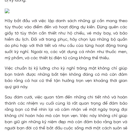
bị kỹ lưỡng.
Hãy bắt đầu với việc lập danh sách những gì cần mang theo
tùy thuộc vào điểm đến và hoạt động dự kiến. Đừng quên các
giấy tờ tùy thân cần thiết như hộ chiếu, vé máy bay, và bảo
hiểm du lịch. Đối với trang phục, hãy chọn lựa những bộ quần
áo phù hợp với thời tiết và nhu cầu của từng hoạt động trong
suốt kỳ nghỉ. Ngoài ra, các vật dụng cá nhân như thuốc men,
mỹ phẩm, và các thiết bị điện tử cũng không thể thiếu.
Việc chuẩn bị kỹ lưỡng cho kỳ nghỉ trăng mật không chỉ giúp
bạn tránh được những bất tiện không đáng có mà còn đảm
bảo rằng cả hai có thể tận hưởng trọn vẹn khoảng thời gian
quý giá này.
Sau đám cưới, việc quan tâm đến những chi tiết nhỏ và hoàn
thành các nhiệm vụ cuối cùng là rất quan trọng để đảm bảo
rằng bạn có thể nhìn lại và cảm nhận về một ngày trọng đại
không chỉ hoàn hảo mà còn trọn vẹn. Việc này không chỉ giúp
bạn giữ gìn những kỷ niệm đẹp mà còn đảm bảo rằng bạn và
người bạn đời có thể bắt đầu cuộc sống mới một cách suôn sẻ