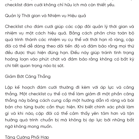
checklist đám cưới không chỉ hữu ích mà còn thiết yếu.
Quản lý Thời gian và Nhiệm vụ Hiệu quả
Checklist cho đám cưới giúp các cặp đôi quản lý thời gian và
nhiệm vụ một cách hiệu quả. Bằng cách phân chia toàn bộ
quá trình thành các nhiệm vụ cụ thể với thời hạn rõ ràng, cặp
đôi có thể dễ dàng theo dõi tiến độ và đảm bảo rằng mọi thứ
đều được thực hiện đúng hạn. Điều này giúp tránh tình trạng
hoảng loạn vào phút chót và đảm bảo rằng không có bất kỳ
chi tiết quan trọng nào bị sót.
Giảm Bớt Căng Thẳng
Lập kế hoạch đám cưới thường đi kèm với áp lực và căng
thẳng. Một checklist cụ thể có thể làm giảm đi một phần căng
thẳng này bằng cách cung cấp một hướng dẫn rõ ràng và bài
bản cho từng bước cần thực hiện. Khi biết chính xác phải làm
gì và khi nào, cặp đôi có thể cảm thấy yên tâm hơn và tận
hưởng quá trình chuẩn bị mà không bị áp lực bởi những bất
ngờ không mong muốn.
Tăng Cường Phối Hợp