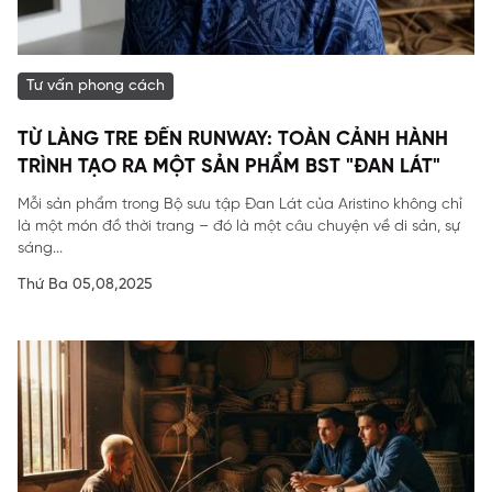
Tư vấn phong cách
TỪ LÀNG TRE ĐẾN RUNWAY: TOÀN CẢNH HÀNH
TRÌNH TẠO RA MỘT SẢN PHẨM BST "ĐAN LÁT"
Mỗi sản phẩm trong Bộ sưu tập Đan Lát của Aristino không chỉ
là một món đồ thời trang – đó là một câu chuyện về di sản, sự
sáng...
Thứ Ba 05,08,2025