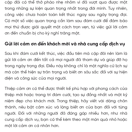
cặp đôi có thể thở phào nhẹ nhõm vì đã vượt qua được một
trong những sự kiện quan trọng nhất trong đời mình. Tuy nhiên,
công việc chưa hoàn toàn kết thúc ngay sau ngày trọng đại.
Có một số việc quan trọng cần làm sau đám cưới để đảm bảo
mọi thứ được giải quyết một cách trọn vẹn, từ việc gửi lời cảm
ơn đến chuẩn bị cho kỳ nghỉ trăng mật.
Gửi lời cảm ơn đến khách mời và nhà cung cấp dịch vụ
Sau khi đám cưới kết thúc, việc đầu tiên mà cặp đôi nên làm là
gửi lời cảm ơn đến tất cả mọi người đã tham dự và giúp đỡ họ
trong ngày trọng đại. Điều này không chỉ là một nghĩa cử lịch sự
mà còn thể hiện sự trân trọng và biết ơn sâu sắc đối với sự hiện
diện và công sức của mọi người.
Thiệp cảm ơn có thể được thiết kế phù hợp với phong cách của
thiệp mời hoặc trang trí đám cưới, tạo sự đồng nhất và một kỷ
niệm đẹp cho khách mời. Trong thiệp, hãy viết vài dòng chân
thành, nêu bật cảm xúc và lòng biết ơn của bạn đối với từng
người. Đối với những người đã đóng góp nhiều hơn, như nhà
cung cấp dịch vụ, bạn có thể kèm theo một món quà nhỏ hoặc
một lời cảm ơn cá nhân hơn.