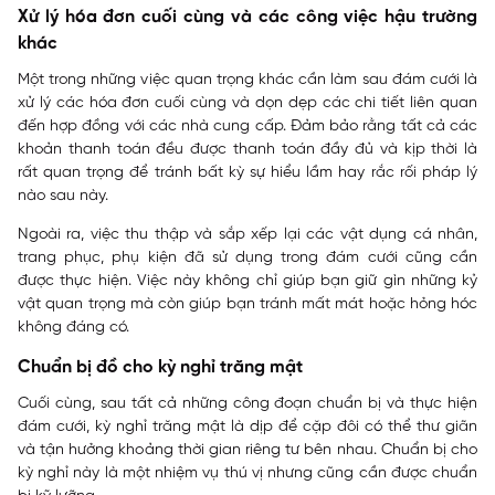
Xử lý hóa đơn cuối cùng và các công việc hậu trường
khác
Một trong những việc quan trọng khác cần làm sau đám cưới là
xử lý các hóa đơn cuối cùng và dọn dẹp các chi tiết liên quan
đến hợp đồng với các nhà cung cấp. Đảm bảo rằng tất cả các
khoản thanh toán đều được thanh toán đầy đủ và kịp thời là
rất quan trọng để tránh bất kỳ sự hiểu lầm hay rắc rối pháp lý
nào sau này.
Ngoài ra, việc thu thập và sắp xếp lại các vật dụng cá nhân,
trang phục, phụ kiện đã sử dụng trong đám cưới cũng cần
được thực hiện. Việc này không chỉ giúp bạn giữ gìn những kỷ
vật quan trọng mà còn giúp bạn tránh mất mát hoặc hỏng hóc
không đáng có.
Chuẩn bị đồ cho kỳ nghỉ trăng mật
Cuối cùng, sau tất cả những công đoạn chuẩn bị và thực hiện
đám cưới, kỳ nghỉ trăng mật là dịp để cặp đôi có thể thư giãn
và tận hưởng khoảng thời gian riêng tư bên nhau. Chuẩn bị cho
kỳ nghỉ này là một nhiệm vụ thú vị nhưng cũng cần được chuẩn