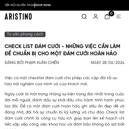
TIẾP NỐI HUYỀN THOẠI
SHOP NOW
0
Tư vấn phong cách
CHECK LIST ĐÁM CƯỚI - NHỮNG VIỆC CẦN LÀM
ĐỂ CHUẨN BỊ CHO MỘT ĐÁM CƯỚI HOÀN HẢO
ĐĂNG BỞI PHẠM XUÂN CHIẾN
NGÀY 28/06/2024
Việc có một checklist đám cưới cho phép các cặp đôi tối ưu
hóa trải nghiệm của mình và của khách mời.
Ngày cưới là một trong những sự kiện trọng đại nhất trong cuộc
đời mỗi người, đánh dấu sự khởi đầu cho hành trình hạnh phúc
lứa đôi. Để có một đám cưới hoàn hảo, ghi dấu ấn đẹp đẽ và
đáng nhớ, đòi hỏi sự chuẩn bị kỹ lưỡng và chu đáo. Check list
đám cưới chính là công cụ hữu ích giúp bạn lên kế hoạch chi
tiết, sắp xếp công việc khoa học và đảm bảo không bỏ sót bất