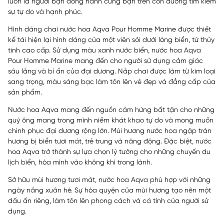
luôn là người bạn đồng hành cùng bạn trên con đường tìm kiếm
sự tự do và hạnh phúc.
Hình dáng chai nước hoa Aqva Pour Homme Marine được thiết
kế tái hiện lại hình dáng của một viên sỏi dưới lòng biển, từ thủy
tinh cao cấp. Sử dụng màu xanh nước biển, nước hoa Aqva
Pour Homme Marine mang đến cho người sử dụng cảm giác
sâu lắng và bí ẩn của đại dương. Nắp chai được làm từ kim loại
sang trọng, màu sáng bạc làm tôn lên vẻ đẹp và đẳng cấp của
sản phẩm.
Nước hoa Aqva mang đến nguồn cảm hứng bất tận cho những
quý ông mang trong mình niềm khát khao tự do và mong muốn
chinh phục đại dương rộng lớn. Mùi hương nước hoa ngập tràn
hương bị biển tươi mát, trẻ trung và năng động. Đặc biệt, nước
hoa Aqva trở thành sự lựa chọn lý tưởng cho những chuyến du
lịch biển, hòa mình vào không khí trong lành.
Sở hữu mùi hương tươi mát, nước hoa Aqva phù hợp với những
ngày nắng xuân hè. Sự hòa quyện của mùi hương tạo nên một
dấu ấn riêng, làm tôn lên phong cách và cá tính của người sử
dụng.