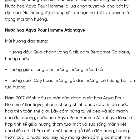
Nước hoa Aqva Pour Homme là lựa chọn tuyệt vời cho bất kỳ
dịp nào. Mùi hương đặc trưng sẽ làm bạn nổi bật và quyến rũ
trong mọi tình huống.
Nước hoa Aqva Pour Homme Atlantiqve
Mùi hương đặc trưng:
- Hương đầu: Quả chanh vàng Sicili, cam Bergamot Calabria,
hương nước
- Hương giữa: Long diên hương, hương nước biển
- Hương cuối: Cây hoắc hương, gỗ đàn hương, cỏ hương bài, an
tức hương
Năm 2017 đánh dấu ra mắt của dòng nước hoa Aqva Pour
Homme Atlantiqve, nhanh chóng chinh phục các tín đồ nước
hoa trên toàn thế giới. Lấy cảm hứng từ vẻ đẹp và sức mạnh
của đại dương, nước hoa Aqva Pour Homme Atlantiqve là sự kết
hợp tinh tế giữa hương thơm tươi mát và sức sống mãnh liệt
của biển cả. Thêm một chút hương gỗ biển đặc trưng, hương
thơm của lọ nước hoa này này mang đến cảm giác mạnh mẽ