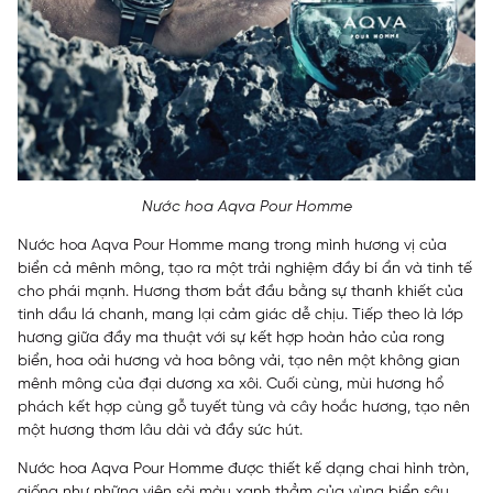
Nước hoa Aqva Pour Homme
Nước hoa Aqva Pour Homme mang trong mình hương vị của
biển cả mênh mông, tạo ra một trải nghiệm đầy bí ẩn và tinh tế
cho phái mạnh. Hương thơm bắt đầu bằng sự thanh khiết của
tinh dầu lá chanh, mang lại cảm giác dễ chịu. Tiếp theo là lớp
hương giữa đầy ma thuật với sự kết hợp hoàn hảo của rong
biển, hoa oải hương và hoa bông vải, tạo nên một không gian
mênh mông của đại dương xa xôi. Cuối cùng, mùi hương hổ
phách kết hợp cùng gỗ tuyết tùng và cây hoắc hương, tạo nên
một hương thơm lâu dài và đầy sức hút.
Nước hoa Aqva Pour Homme được thiết kế dạng chai hình tròn,
giống như những viên sỏi màu xanh thẳm của vùng biển sâu.