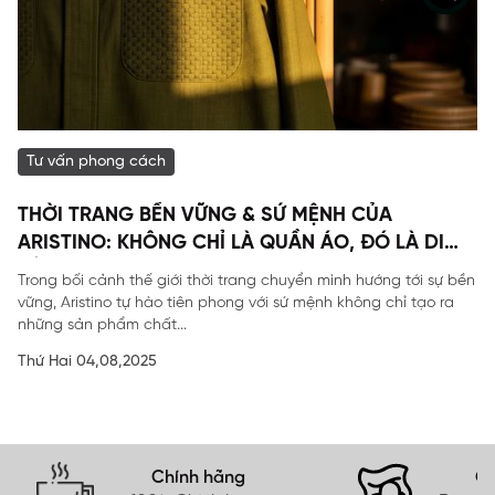
Tư vấn phong cách
THỜI TRANG BỀN VỮNG & SỨ MỆNH CỦA
ARISTINO: KHÔNG CHỈ LÀ QUẦN ÁO, ĐÓ LÀ DI
SẢN
Trong bối cảnh thế giới thời trang chuyển mình hướng tới sự bền
vững, Aristino tự hào tiên phong với sứ mệnh không chỉ tạo ra
những sản phẩm chất...
Thứ Hai 04,08,2025
Chính hãng
Gi