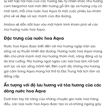
sự kết hợp hài hòa của các hương liệu tự nhiên khác như hương
cam bergamot tươi mát đến hương gỗ ấm áp và hương cây cỏ
mát lạnh, mỗi chai nước hoa Aqva là một cuộc phiêu lưu khám
phá về vẻ đẹp và sức mạnh của đại dương.
Aristino
sẽ dẫn dắt bạn vào một hành trình khám phá về các
mùi hương nước hoa Aqva.
Đặc trưng của nước hoa Aqva
Nước hoa Aqva được biết đến với mùi hương ngập tràn sức
sống và sự thuần khiết đại dương. Hương nước hoa Aqva mang
đến cho phái mạnh một mùi hương thơm mát, năng động và tự
do khó cưỡng. Mùi hương ngọt ngào các loài hoa làm nổi bật
sinh lực và sức sống mãnh liệt. Bên cạnh đó, những mùi hương
gợi cảm trong Aqva mang hơi thở từ Địa Trung Hải lịch lãm và
đẳng cấp.
Ấn tượng với độ lưu hương và tỏa hương của các
dòng nước hoa Aqva
Dưới bàn tay tài năng của những chuyên gia nước hoa hàng
đầu, các loại nước hoa Aqva được tạo ra và không ngừng gây