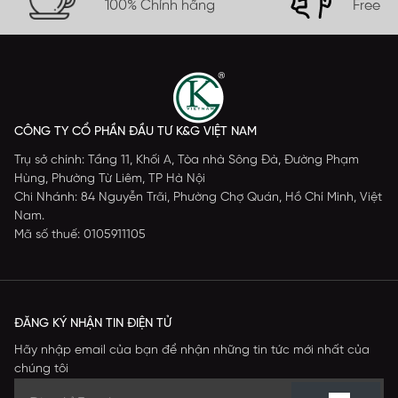
100% Chính hãng
Free s
CÔNG TY CỔ PHẦN ĐẦU TƯ K&G VIỆT NAM
Trụ sở chính: Tầng 11, Khối A, Tòa nhà Sông Đà, Đường Phạm
Hùng, Phường Từ Liêm, TP Hà Nội
Chi Nhánh: 84 Nguyễn Trãi, Phường Chợ Quán, Hồ Chí Minh, Việt
Nam.
Mã số thuế: 0105911105
ĐĂNG KÝ NHẬN TIN ĐIỆN TỬ
Hãy nhập email của bạn để nhận những tin tức mới nhất của
chúng tôi