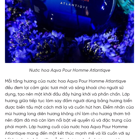
Nước hoa Aqva Pour Homme Atlantiqve
Mỗi tầng hương của nước hoa Aqva Pour Homme Atlantiqve
đều đem lại cảm giác tươi mát và sảng khoái cho người sử
dụng, tạo nên một khởi đầu đầy hứng khởi và phấn chấn. Lớp
hương giữa tiếp tục làm say đắm người dùng bằng hương biển
được biến tấu một cách mới lạ và cuốn hút hơn. Điểm nhấn của
mùi hương long diên hương không chỉ làm cho hương thơm trở
nên đậm đà mà còn làm nổi bật vẻ quyến rũ và đặc trưng của
phái mạnh. Lớp hương cuối của nước hoa Aqva Pour Homme
Atlantiqve mang đến một kết thúc mạnh mẽ và lôi cuốn với sự