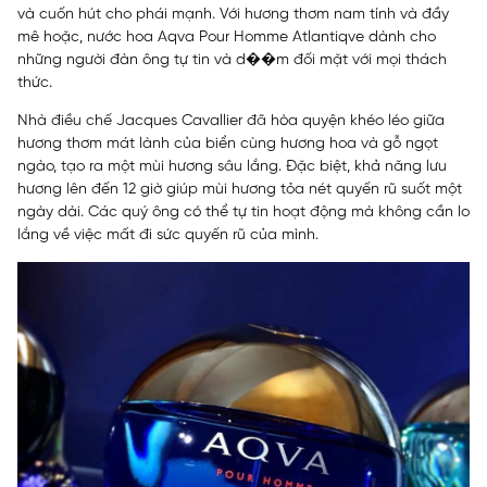
và cuốn hút cho phái mạnh. Với hương thơm nam tính và đầy
mê hoặc, nước hoa Aqva Pour Homme Atlantiqve dành cho
những người đàn ông tự tin và d��m đối mặt với mọi thách
thức.
Nhà điều chế Jacques Cavallier đã hòa quyện khéo léo giữa
hương thơm mát lành của biển cùng hương hoa và gỗ ngọt
ngào, tạo ra một mùi hương sâu lắng. Đặc biệt, khả năng lưu
hương lên đến 12 giờ giúp mùi hương tỏa nét quyến rũ suốt một
ngày dài. Các quý ông có thể tự tin hoạt động mà không cần lo
lắng về việc mất đi sức quyến rũ của mình.