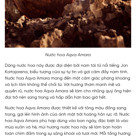
Nước hoa Aqva Amara
Dòng nước hoa này được đại diện bởi nam tài tử nổi tiếng Jon
Kortajarena, biểu tượng của sự tự tin và gợi cảm đầy nam tính.
Nước hoa Aqva Amara mang đến một cảm giác phóng khoáng
và lịch lãm không thể chối từ. Với hương thơm mạnh mẽ và
quyến rũ, nước hoa Aqva Amara sẽ làm cho những quý ông hiện
đại trở nên sang trọng và hấp dẫn hơn bao giờ hết.
Nước hoa Aqva Amara được thiết kế với tông màu đồng sang
trọng, gợi lên hình ảnh của ánh mặt trời hoàng hôn rực rỡ. Nước
hoa Aqva Amara phù hợp dùng vào ban ngày, đặc biệt là vào
mùa xuân và hè, mùi hương nước hoa này sẽ làm bạn hoàn
toàn chìm đắm trong sự sảng khoái và tươi mới. Mỗi tầng hương