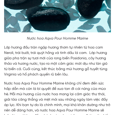
Nước hoa Aqva Pour Homme Marine
Lớp hương đầu tràn ngập hương thơm tự nhiên từ hoa cam
Neroli, trái bưởi, trái quýt hồng và tinh dầu lá cam. Lớp hương
giữa pha trộn sự tươi mới của rong biển Posidonia, cây hương
thảo và hương nước, tạo ra một cảm giác mát dịu như làn gió
từ biển cả. Cuối cùng, kết thúc bằng mùi hương gỗ tuyết tùng
Virginia và hổ phách quyến rũ bền lâu.
Nước hoa Aqva Pour Homme Marine không chỉ đem đến sức
hấp dẫn mà còn là bí quyết để xua tan đi cái nóng của mùa
hè. Mỗi mùi hương của nước hoa mang lại cảm giác thư thái,
giải tỏa căng thẳng và mệt mỏi sau những ngày làm việc đầy
áp lực. Khi bạn tự do là chính mình, mọi khó khăn dường như trở
nên dễ dàng hơn, và nước hoa Aqva Pour Homme Marine sẽ