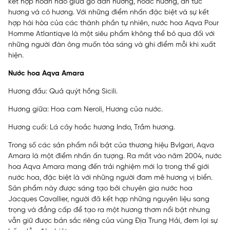
kết hợp hoàn hảo giữa gỗ đàn hương, hoắc hương, an tức
hương và cỏ hương. Với những điểm nhấn đặc biệt và sự kết
hợp hài hòa của các thành phần tự nhiên, nước hoa Aqva Pour
Homme Atlantiqve là một siêu phẩm không thể bỏ qua đối với
những người đàn ông muốn tỏa sáng và ghi điểm mỗi khi xuất
hiện.
Nước hoa Aqva Amara
Hương đầu: Quả quýt hồng Sicili.
Hương giữa: Hoa cam Neroli, Hương của nước.
Hương cuối: Lá cây hoắc hương Indo, Trầm hương.
Trong số các sản phẩm nổi bật của thương hiệu Bvlgari, Aqva
Amara là một điểm nhấn ấn tượng. Ra mắt vào năm 2004, nước
hoa Aqva Amara mang đến trải nghiệm mới lạ trong thế giới
nước hoa, đặc biệt là với những người đam mê hương vị biển.
Sản phẩm này được sáng tạo bởi chuyên gia nước hoa
Jacques Cavallier, người đã kết hợp những nguyên liệu sang
trọng và đẳng cấp để tạo ra một hương thơm nổi bật nhưng
vẫn giữ được bản sắc riêng của vùng Địa Trung Hải, đem lại sự