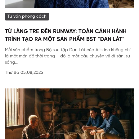
Tư vấn phong cách
TỪ LÀNG TRE ĐẾN RUNWAY: TOÀN CẢNH HÀNH
TRÌNH TẠO RA MỘT SẢN PHẨM BST "ĐAN LÁT"
Mỗi sản phẩm trong Bộ sưu tập Đan Lát của Aristino không chỉ
là một món đồ thời trang – đó là một câu chuyện về di sản, sự
sáng...
Thứ Ba 05,08,2025