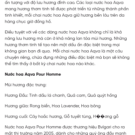
ấn tượng với độ lưu hương đỉnh cao. Các loại nước hoa Aqva
mang hương thơm tinh tế được phát triển từ những thành phần
tinh khiết, mỗi chai nước hoa Aqva giữ hương bền lâu trên da
hàng chục giờ đồng hồ.
Điều tuyệt vời về các dòng nước hoa Aqva không chỉ là khả
năng lưu hương mà còn ở khả năng lan tỏa mùi hương. Những
hương thơm tinh tế tạo nên một dấu ấn đặc biệt trong mọi
không gian bạn đi qua. Mỗi chai nước hoa Aqva là một câu
chuyện riêng, chứa đựng những điều đặc biệt mà bạn sẽ không
thể tìm thấy ở bất kỳ chai nước hoa nào khác.
Nước hoa Aqva Pour Homme
Mùi hương đặc trưng:
Hương Đầu: Tinh dầu lá chanh, Quả cam, Quả quýt hồng
Hương giữa: Rong biển, Hoa Lavender, Hoa bông
Hương cuối: Cây hoắc hương, Gỗ tuyết tùng, H��ơng gỗ
Nước hoa Aqva Pour Homme được thương hiệu Bvlgari cho ra
mắt thị trường năm 2005, dành cho những quý ông đầy mạnh