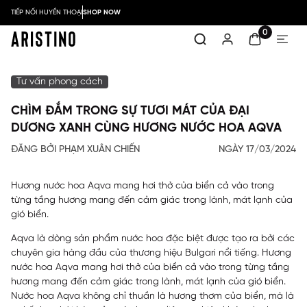
TIẾP NỐI HUYỀN THOẠI
SHOP NOW
0
Tư vấn phong cách
CHÌM ĐẮM TRONG SỰ TƯƠI MÁT CỦA ĐẠI
DƯƠNG XANH CÙNG HƯƠNG NƯỚC HOA AQVA
ĐĂNG BỞI PHẠM XUÂN CHIẾN
NGÀY 17/03/2024
Hương nước hoa Aqva mang hơi thở của biển cả vào trong
từng tầng hương mang đến cảm giác trong lành, mát lạnh của
gió biển.
Aqva là dòng sản phẩm nước hoa đặc biệt được tạo ra bởi các
chuyên gia hàng đầu của thương hiệu Bulgari nổi tiếng. Hương
nước hoa Aqva mang hơi thở của biển cả vào trong từng tầng
hương mang đến cảm giác trong lành, mát lạnh của gió biển.
Nước hoa Aqva không chỉ thuần là hương thơm của biển, mà là