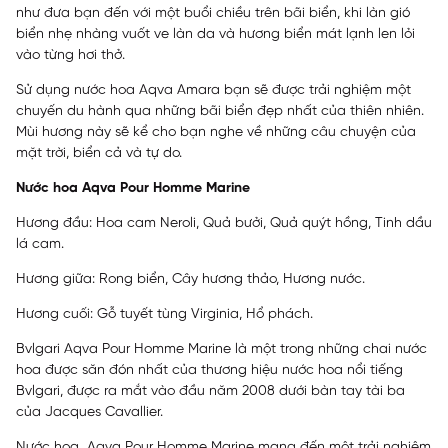
như đưa bạn đến với một buổi chiều trên bãi biển, khi làn gió
biển nhẹ nhàng vuốt ve làn da và hương biển mát lạnh len lỏi
vào từng hơi thở.
Sử dụng nước hoa Aqva Amara bạn sẽ được trải nghiệm một
chuyến du hành qua những bãi biển đẹp nhất của thiên nhiên.
Mùi hương này sẽ kể cho bạn nghe về những câu chuyện của
mặt trời, biển cả và tự do.
Nước hoa Aqva Pour Homme Marine
Hương đầu: Hoa cam Neroli, Quả bưởi, Quả quýt hồng, Tinh dầu
lá cam.
Hương giữa: Rong biển, Cây hương thảo, Hương nước.
Hương cuối: Gỗ tuyết tùng Virginia, Hổ phách.
Bvlgari Aqva Pour Homme Marine là một trong những chai nước
hoa được săn đón nhất của thương hiệu nước hoa nổi tiếng
Bvlgari, được ra mắt vào đầu năm 2008 dưới bàn tay tài ba
của Jacques Cavallier.
Nước hoa Aqva Pour Homme Marine mang đến một trải nghiệm