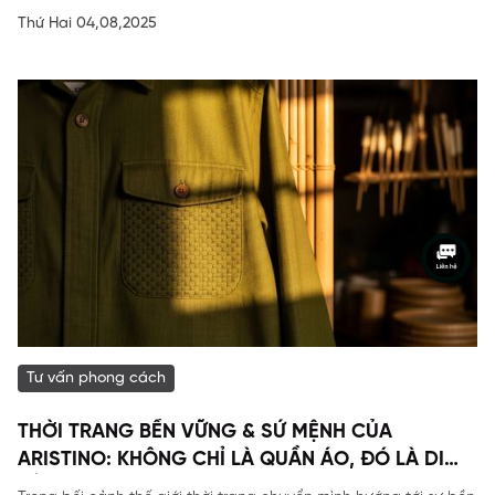
Thứ Hai 04,08,2025
Tư vấn phong cách
THỜI TRANG BỀN VỮNG & SỨ MỆNH CỦA
ARISTINO: KHÔNG CHỈ LÀ QUẦN ÁO, ĐÓ LÀ DI
SẢN