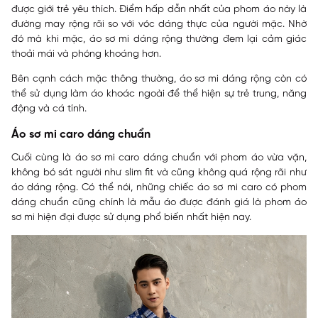
được giới trẻ yêu thích. Điểm hấp dẫn nhất của phom áo này là
đường may rộng rãi so với vóc dáng thực của người mặc. Nhờ
đó mà khi mặc, áo sơ mi dáng rộng thường đem lại cảm giác
thoải mái và phóng khoáng hơn.
Bên cạnh cách mặc thông thường, áo sơ mi dáng rộng còn có
thể sử dụng làm áo khoác ngoài để thể hiện sự trẻ trung, năng
động và cá tính.
Áo sơ mi caro dáng chuẩn
Cuối cùng là áo sơ mi caro dáng chuẩn với phom áo vừa vặn,
không bó sát người như slim fit và cũng không quá rộng rãi như
áo dáng rộng. Có thể nói, những chiếc áo sơ mi caro có phom
dáng chuẩn cũng chính là mẫu áo được đánh giá là phom áo
sơ mi hiện đại được sử dụng phổ biến nhất hiện nay.