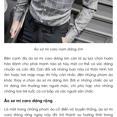
Áo sơ mi caro nam dáng ôm
Bên cạnh đó, áo sơ mi caro dáng ôm còn là sự lựa chọn hoàn
hảo dành cho phái mạnh nào sở hữu một cơ thể có vóc dáng
chuẩn và cân đối. Còn đối với những bạn nào có thân hình hơi
ốm hoặc hơi mập mạp thì hãy cân nhắc đến những phom áo
khác thay vì chọn áo sơ mi dáng ôm. Bởi vì những chiếc áo sơ
mi dáng ôm thường kén người mặc, chỉ phù hợp cho những
chàng trai trẻ tuổi, có cơ bắp và vóc người săn chắc.
Áo sơ mi caro dáng rộng
Là một trong những phom áo cổ điển và truyền thống, áo sơ mi
caro dáng rộng ngày này đã trở thành xu hướng thời trang