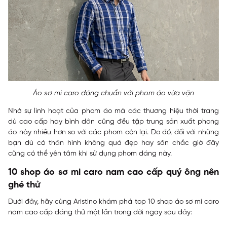
Áo sơ mi caro dáng chuẩn với phom áo vừa vặn
Nhờ sự linh hoạt của phom áo mà các thương hiệu thời trang
dù cao cấp hay bình dân cũng đều tập trung sản xuất phong
áo này nhiều hơn so với các phom còn lại. Do đó, đối với những
bạn dù có thân hình không quá đẹp hay săn chắc giờ đây
cũng có thể yên tâm khi sử dụng phom dáng này.
10 shop áo sơ mi caro nam cao cấp quý ông nên
ghé thử
Dưới đây, hãy cùng Aristino khám phá top 10 shop áo sơ mi caro
nam cao cấp đáng thử một lần trong đời ngay sau đây: