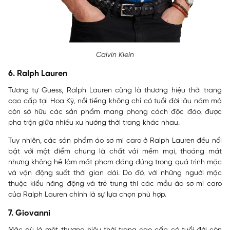
Calvin Klein
6. Ralph Lauren
Tương tự Guess, Ralph Lauren cũng là thương hiệu thời trang
cao cấp tại Hoa Kỳ, nổi tiếng không chỉ có tuổi đời lâu năm mà
còn sở hữu các sản phẩm mang phong cách độc đáo, được
pha trộn giữa nhiều xu hướng thời trang khác nhau.
Tuy nhiên, các sản phẩm áo sơ mi caro ở Ralph Lauren đều nổi
bật với một điểm chung là chất vải mềm mại, thoáng mát
nhưng không hề làm mất phom dáng đứng trong quá trình mặc
và vận động suốt thời gian dài. Do đó, với những người mặc
thuộc kiểu năng động và trẻ trung thì các mẫu áo sơ mi caro
của Ralph Lauren chính là sự lựa chọn phù hợp.
7. Giovanni