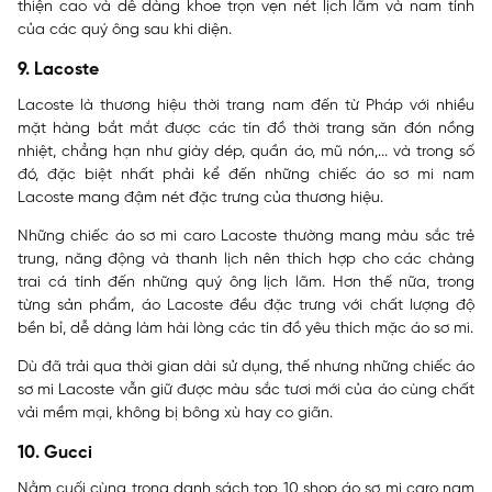
thiện cao và dễ dàng khoe trọn vẹn nét lịch lãm và nam tính
của các quý ông sau khi diện.
9. Lacoste
Lacoste là thương hiệu thời trang nam đến từ Pháp với nhiều
mặt hàng bắt mắt được các tín đồ thời trang săn đón nồng
nhiệt, chẳng hạn như giày dép, quần áo, mũ nón,... và trong số
đó, đặc biệt nhất phải kể đến những chiếc áo sơ mi nam
Lacoste mang đậm nét đặc trưng của thương hiệu.
Những chiếc áo sơ mi caro Lacoste thường mang màu sắc trẻ
trung, năng động và thanh lịch nên thích hợp cho các chàng
trai cá tính đến những quý ông lịch lãm. Hơn thế nữa, trong
từng sản phẩm, áo Lacoste đều đặc trưng với chất lượng độ
bền bỉ, dễ dàng làm hài lòng các tín đồ yêu thích mặc áo sơ mi.
Dù đã trải qua thời gian dài sử dụng, thế nhưng những chiếc áo
sơ mi Lacoste vẫn giữ được màu sắc tươi mới của áo cùng chất
vải mềm mại, không bị bông xù hay co giãn.
10. Gucci
Nằm cuối cùng trong danh sách top 10 shop áo sơ mi caro nam