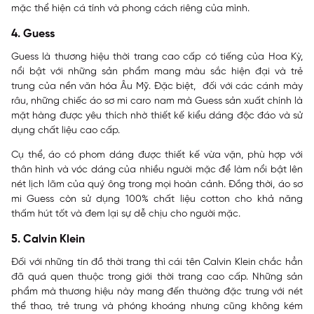
mặc thể hiện cá tính và phong cách riêng của mình.
4. Guess
Guess là thương hiệu thời trang cao cấp có tiếng của Hoa Kỳ,
nổi bật với những sản phẩm mang màu sắc hiện đại và trẻ
trung của nền văn hóa Âu Mỹ. Đặc biệt, đối với các cánh mày
râu, những chiếc áo sơ mi caro nam mà Guess sản xuất chính là
mặt hàng được yêu thích nhờ thiết kế kiểu dáng độc đáo và sử
dụng chất liệu cao cấp.
Cụ thể, áo có phom dáng được thiết kế vừa vặn, phù hợp với
thân hình và vóc dáng của nhiều người mặc để làm nổi bật lên
nét lịch lãm của quý ông trong mọi hoàn cảnh. Đồng thời, áo sơ
mi Guess còn sử dụng 100% chất liệu cotton cho khả năng
thấm hút tốt và đem lại sự dễ chịu cho người mặc.
5. Calvin Klein
Đối với những tín đồ thời trang thì cái tên Calvin Klein chắc hẳn
đã quá quen thuộc trong giới thời trang cao cấp. Những sản
phẩm mà thương hiệu này mang đến thường đặc trưng với nét
thể thao, trẻ trung và phóng khoáng nhưng cũng không kém