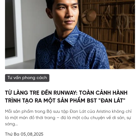
Tư vấn phong cách
TỪ LÀNG TRE ĐẾN RUNWAY: TOÀN CẢNH HÀNH
TRÌNH TẠO RA MỘT SẢN PHẨM BST "ĐAN LÁT"
Mỗi sản phẩm trong Bộ sưu tập Đan Lát của Aristino không chỉ
là một món đồ thời trang – đó là một câu chuyện về di sản, sự
sáng...
Thứ Ba 05,08,2025