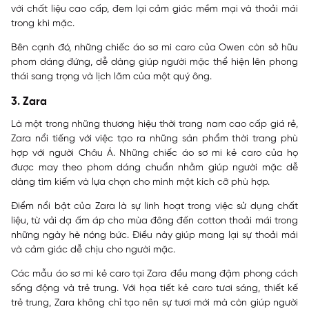
với chất liệu cao cấp, đem lại cảm giác mềm mại và thoải mái
trong khi mặc.
Bên cạnh đó, những chiếc áo sơ mi caro của Owen còn sở hữu
phom dáng đứng, dễ dàng giúp người mặc thể hiện lên phong
thái sang trọng và lịch lãm của một quý ông.
3. Zara
Là một trong những thương hiệu thời trang nam cao cấp giá rẻ,
Zara nổi tiếng với việc tạo ra những sản phẩm thời trang phù
hợp với người Châu Á. Những chiếc áo sơ mi kẻ caro của họ
được may theo phom dáng chuẩn nhằm giúp người mặc dễ
dàng tìm kiếm và lựa chọn cho mình một kích cỡ phù hợp.
Điểm nổi bật của Zara là sự linh hoạt trong việc sử dụng chất
liệu, từ vải dạ ấm áp cho mùa đông đến cotton thoải mái trong
những ngày hè nóng bức. Điều này giúp mang lại sự thoải mái
và cảm giác dễ chịu cho người mặc.
Các mẫu áo sơ mi kẻ caro tại Zara đều mang đậm phong cách
sống động và trẻ trung. Với họa tiết kẻ caro tươi sáng, thiết kế
trẻ trung, Zara không chỉ tạo nên sự tươi mới mà còn giúp người