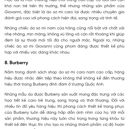
Mặc dù là một thương hiệu thời trang cao cấp có tuổi đời còn
khá non trẻ trên thị trường, thế nhưng những sản phẩm của
Giovanni, đặc biệt là áo sơ mi caro lại được nhiều chuyên gia
đánh giá cao với phong cách hiện đại, sang trọng và tinh tế.
Những chiếc áo sơ mi nam của hãng cũng nổi bật với chất vải
nhẹ nhàng, mịn màng, không xù lông và còn rất thoáng khí giúp
đem lại sự thoải mái tối đa cho người mặc. Ngoài ra, những
chiếc áo sơ mi Giovanni cũng phom dáng được thiết kế phù
hợp với nhiều vóc dáng khác nhau.
8. Burberry
Nằm trong danh sách shop áo sơ mi caro nam cao cấp, hàng
hiệu được nhắc đến tiếp theo không thể không kể đến thương
hiệu thời trang Burberry đình đám ở Vương Quốc Anh.
Những mẫu áo được Burberry sản xuất mang đặc trưng với các
họa tiết kẻ caro trẻ trung, sang trọng và thời thượng. Đối với
nhiều tín đồ yêu hàng hiệu thì phong cách thiết kế trang phục
của Burberry luôn dễ dàng hấp dẫn ánh nhìn của họ. Với mỗi
sản phẩm, thương hiệu này luôn chú trọng trong từng khâu từ
thiết kế đến thực thi cho tạo ra những thành phẩm có độ hoàn