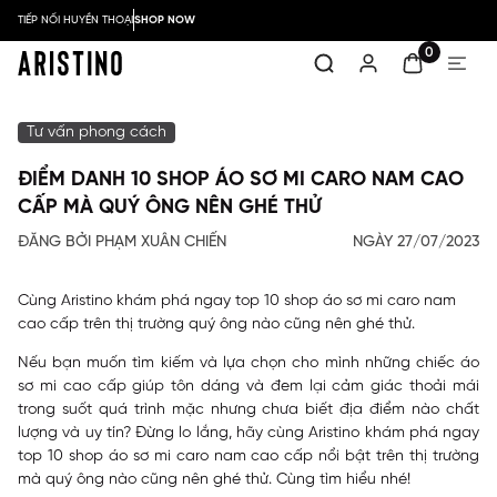
TIẾP NỐI HUYỀN THOẠI
SHOP NOW
0
Tư vấn phong cách
ĐIỂM DANH 10 SHOP ÁO SƠ MI CARO NAM CAO
CẤP MÀ QUÝ ÔNG NÊN GHÉ THỬ
ĐĂNG BỞI PHẠM XUÂN CHIẾN
NGÀY 27/07/2023
Cùng Aristino khám phá ngay top 10 shop áo sơ mi caro nam
cao cấp trên thị trường quý ông nào cũng nên ghé thử.
Nếu bạn muốn tìm kiếm và lựa chọn cho mình những chiếc áo
sơ mi cao cấp giúp tôn dáng và đem lại cảm giác thoải mái
trong suốt quá trình mặc nhưng chưa biết địa điểm nào chất
lượng và uy tín? Đừng lo lắng, hãy cùng Aristino khám phá ngay
top 10
shop áo sơ mi caro nam cao cấp nổi bật trên thị trường
mà quý ông nào cũng nên ghé thử. Cùng tìm hiểu nhé!