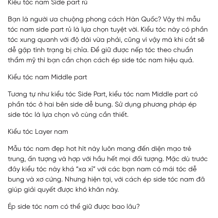
Kiểu tóc nam Side part rủ
Bạn là người ưa chuộng phong cách Hàn Quốc? Vậy thì mẫu
tóc nam side part rủ là lựa chọn tuyệt vời. Kiểu tóc này có phần
tóc xung quanh với độ dài vừa phải, cũng vì vậy mà khi cắt sẽ
dễ gặp tình trạng bị chỉa. Để giữ được nếp tóc theo chuẩn
thẩm mỹ thì bạn cần chọn cách ép side tóc nam hiệu quả.
Kiểu tóc nam Middle part
Tương tự như kiểu tóc Side Part, kiểu tóc nam Middle part có
phần tóc ở hai bên side dễ bung. Sử dụng phương pháp ép
side tóc là lựa chọn vô cùng cần thiết.
Kiểu tóc Layer nam
Mẫu tóc nam đẹp hot hít này luôn mang đến diện mạo trẻ
trung, ấn tượng và hợp với hầu hết mọi đối tượng. Mặc dù trước
đây kiểu tóc này khá “xa xỉ” với các bạn nam có mái tóc dễ
bung và xơ cứng. Nhưng hiện tại, với cách ép side tóc nam đã
giúp giải quyết được khó khăn này.
Ép side tóc nam có thể giữ được bao lâu?