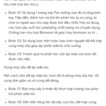
hữu một mái tóc như ý.
Bước 01: Sử dụng 1 lượng sáp Pre-styling vừa đủ ra lòng bàn
tay. Tiếp đến, đánh tan và bôi lên phần tóc bị xơ cứng, bị
chìa ra ngoài sao cho sáp được bôi đều nhất. Hãy sử dụng
các loại sáp vuốt tóc prestyling chất lượng và chuyên dụng.
Chẳng hạn như loại Blumaan tê giác hay blumaan sư tử …
Bước 02: Sử dụng lược tròn hoặc lược bán nguyệt để kết hợp
cùng máy sấy giúp ép phần side bị chỉa xuống.
Bước 03: Thành quả là phần tóc cần ép side của bạn đã
được vào nếp
Dùng máy sấy để ép side tóc
Một cách nữa để ép side tóc nam đó là dùng máy sấy tóc. Vô
cùng đơn giản và vô cùng dễ dàng.
Bước 01: Bật máy sấy ở nhiệt độ thích hợp hướng vào phía
hai phần side tóc
Bước 02: Dần dần tăng tốc độ sấy của tóc, kết hợp cùng