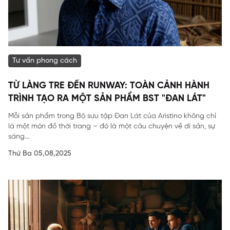
Tư vấn phong cách
TỪ LÀNG TRE ĐẾN RUNWAY: TOÀN CẢNH HÀNH
TRÌNH TẠO RA MỘT SẢN PHẨM BST "ĐAN LÁT"
Mỗi sản phẩm trong Bộ sưu tập Đan Lát của Aristino không chỉ
là một món đồ thời trang – đó là một câu chuyện về di sản, sự
sáng...
Thứ Ba 05,08,2025