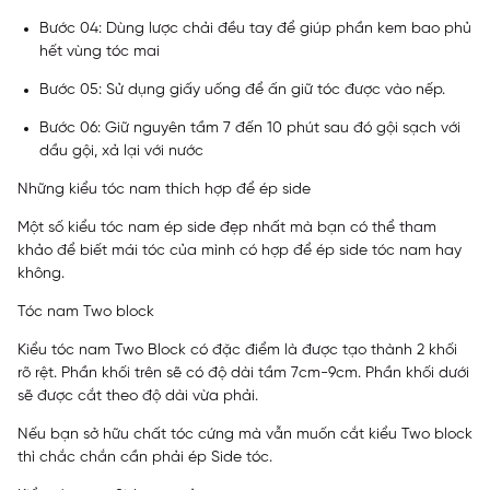
Bước 04: Dùng lược chải đều tay để giúp phần kem bao phủ
hết vùng tóc mai
Bước 05: Sử dụng giấy uống để ấn giữ tóc được vào nếp.
Bước 06: Giữ nguyên tầm 7 đến 10 phút sau đó gội sạch với
dầu gội, xả lại với nước
Những kiểu tóc nam thích hợp để ép side
Một số kiểu tóc nam ép side đẹp nhất mà bạn có thể tham
khảo để biết mái tóc của mình có hợp để ép side tóc nam hay
không.
Tóc nam Two block
Kiểu tóc nam Two Block có đặc điểm là được tạo thành 2 khối
rõ rệt. Phần khối trên sẽ có độ dài tầm 7cm-9cm. Phần khối dưới
sẽ được cắt theo độ dài vừa phải.
Nếu bạn sở hữu chất tóc cứng mà vẫn muốn cắt kiểu Two block
thì chắc chắn cần phải ép Side tóc.