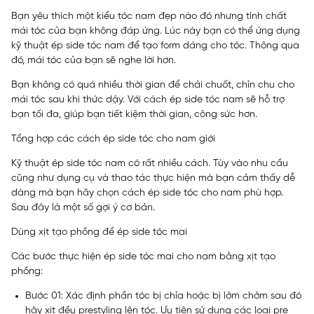
Bạn yêu thích một kiểu tóc nam đẹp nào đó nhưng tính chất
mái tóc của bạn không đáp ứng. Lúc này bạn có thể ứng dụng
kỹ thuật ép side tóc nam để tạo form dáng cho tóc. Thông qua
đó, mái tóc của bạn sẽ nghe lời hơn.
Bạn không có quá nhiều thời gian để chải chuốt, chỉn chu cho
mái tóc sau khi thức dậy. Với cách ép side tóc nam sẽ hỗ trợ
bạn tối đa, giúp bạn tiết kiệm thời gian, công sức hơn.
Tổng hợp các cách ép side tóc cho nam giới
Kỹ thuật ép side tóc nam có rất nhiều cách. Tùy vào nhu cầu
cũng như dụng cụ và thao tác thực hiện mà bạn cảm thấy dễ
dàng mà bạn hãy chọn cách ép side tóc cho nam phù hợp.
Sau đây là một số gợi ý cơ bản.
Dùng xịt tạo phồng để ép side tóc mai
Các bước thực hiện ép side tóc mai cho nam bằng xịt tạo
phồng:
Bước 01: Xác định phần tóc bị chỉa hoặc bị lởm chởm sau đó
hãy xịt đều prestyling lên tóc. Ưu tiên sử dụng các loại pre