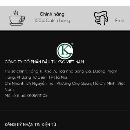
Chính hãng
Gi
100% Chính hãng
Free s
CÔNG TY CỔ PHẦN ĐẦU TƯ K&G VIỆT NAM
Trụ sở chính: Tầng 11, Khối A, Tòa nhà Sông Đà, Đường Phạm
Hùng, Phường Từ Liêm, TP Hà Nội
Chi Nhánh: 84 Nguyễn Trãi, Phường Chợ Quán, Hồ Chí Minh, Việt
Nam.
Mã số thuế: 0105911105
ĐĂNG KÝ NHẬN TIN ĐIỆN TỬ