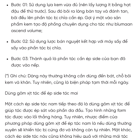
Bước 01: Sử dụng lựa kem vừa đủ (nên lấy lượng ít bằng hạt
đậu để thử trước). Sau đó bôi ra lòng bàn tay và đánh tan,
bôi đều lên phần tóc bị chỉa cần ép. Gợi ý một vào sản
phẩm kem tạo độ phồng chuyên dụng cho tóc như blumaan
ascend volume;
Bước 02: Sử dụng lược bán nguyệt kết hợp với máy sấy để
sấy vào phần tóc bị chỉa.
Bước 03: Thành quả là phần tóc cần ép side của bạn đã
được vào nếp.
(*) Ghi chú: Dòng này thường không cần dùng đến bát, chỗ bôi
kem và khăn. Tuy nhiên, cũng là biện pháp tạm thời mỗi ngày.
Dùng gôm xịt tóc để ép side tóc mai
Một cách ép side tóc nam tiếp theo đó là dùng gôm xịt tóc để
giúp tóc được ép sát vào phần da đầu. Tạo hình những form
tóc được vào lối thẳng hàng. Tuy nhiên, nhược điểm của
phương pháp dùng gôm xịt để ép tóc nam là nếu dùng thường
xuyên sẽ khiến tóc bị cứng đơ và không còn tự nhiên. Mặt khác,
cách ép side tóc này cũng không hiệu quả với những mái tóc