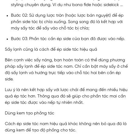
styling chuyên dụng. Ví dụ như bona fide hoặc sidekick …
Bước 02: Sử dụng lược tròn (hoặc lược bán nguyệt) để ép
phần side tóc bị chỉa xuống. Song song đó là kết hợp với
máy sấy tóc để sấy vào chỗ tóc bị chỉa;
Bước 03: Phần tóc cần ép side của bạn đã được vào nếp.
Sấy lạnh cũng là cách để ép side tóc hiệu quả
Bên cạnh việc sấy nóng, bạn hoàn toàn có thể dùng phương
pháp sấy lạnh để ép side tóc nam. Chỉ cần bật máy sấy ở chế
độ sấy lạnh và hướng trực tiếp vào chỗ tóc hai bên cần ép
side.
Lưu ý là nên kết hợp sấy với lược chải để mang đến nhiều hiệu
quả ép tóc hơn. Thông qua đó sẽ giúp cho phần tóc mai cần
ép side tóc được vào nếp tự nhiên nhất.
Dùng kem tạo phồng tóc
Cách ép side tóc nam hiệu quả khác không nên bỏ qua đó là
dùng kem để tạo độ phồng cho tóc.