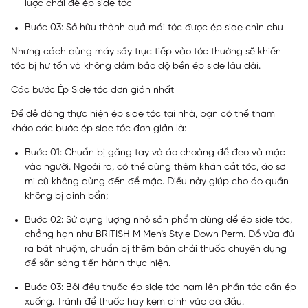
lược chải để ép side tóc
Bước 03: Sở hữu thành quả mái tóc được ép side chỉn chu
Nhưng cách dùng máy sấy trực tiếp vào tóc thường sẽ khiến
tóc bị hư tổn và không đảm bảo độ bền ép side lâu dài.
Các bước Ép Side tóc đơn giản nhất
Để dễ dàng thực hiện ép side tóc tại nhà, bạn có thể tham
khảo các bước ép side tóc đơn giản là:
Bước 01: Chuẩn bị găng tay và áo choàng để đeo và mặc
vào người. Ngoài ra, có thể dùng thêm khăn cắt tóc, áo sơ
mi cũ không dùng đến để mặc. Điều này giúp cho áo quần
không bị dính bẩn;
Bước 02: Sử dụng lượng nhỏ sản phẩm dùng để ép side tóc,
chẳng hạn như BRITISH M Men’s Style Down Perm. Đổ vừa đủ
ra bát nhuộm, chuẩn bị thêm bàn chải thuốc chuyên dụng
để sẵn sàng tiến hành thực hiện.
Bước 03: Bôi đều thuốc ép side tóc nam lên phần tóc cần ép
xuống. Tránh để thuốc hay kem dính vào da đầu.