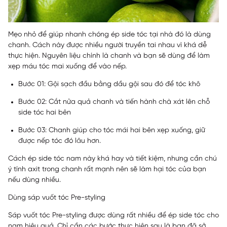
Mẹo nhỏ để giúp nhanh chóng ép side tóc tại nhà đó là dùng
chanh. Cách này được nhiều người truyền tai nhau vì khá dễ
thực hiện. Nguyên liệu chính là chanh và bạn sẽ dùng để làm
xẹp máu tóc mai xuống để vào nếp.
Bước 01: Gội sạch đầu bằng dầu gội sau đó để tóc khô
Bước 02: Cắt nửa quả chanh và tiến hành chà xát lên chỗ
side tóc hai bên
Bước 03: Chanh giúp cho tóc mái hai bên xẹp xuống, giữ
được nếp tóc đó lâu hơn.
Cách ép side tóc nam này khá hay và tiết kiệm, nhưng cần chú
ý tính axit trong chanh rất mạnh nên sẽ làm hại tóc của bạn
nếu dùng nhiều.
Dùng sáp vuốt tóc Pre-styling
Sáp vuốt tóc Pre-styling được dùng rất nhiều để ép side tóc cho
nam hiệu quả. Chỉ cần các bước thực hiện sau là bạn đã sở