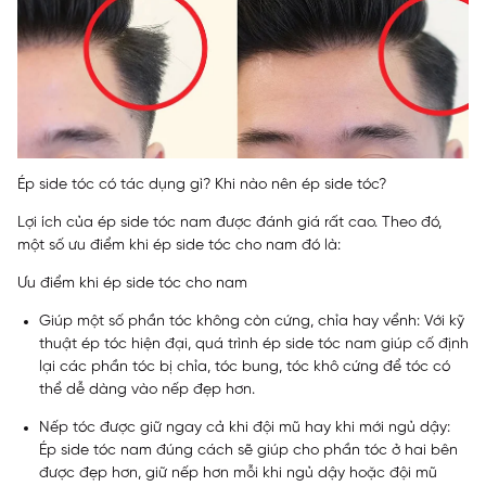
Ép side tóc có tác dụng gì? Khi nào nên ép side tóc?
Lợi ích của ép side tóc nam được đánh giá rất cao. Theo đó,
một số ưu điểm khi ép side tóc cho nam đó là:
Ưu điểm khi ép side tóc cho nam
Giúp một số phần tóc không còn cứng, chỉa hay vểnh
: Với kỹ
thuật ép tóc hiện đại, quá trình ép side tóc nam giúp cố định
lại các phần tóc bị chỉa, tóc bung, tóc khô cứng để tóc có
thể dễ dàng vào nếp đẹp hơn.
Nếp tóc được giữ ngay cả khi đội mũ hay khi mới ngủ dậy:
Ép side tóc nam đúng cách sẽ giúp cho phần tóc ở hai bên
được đẹp hơn, giữ nếp hơn mỗi khi ngủ dậy hoặc đội mũ