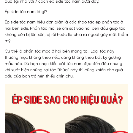
quả tại nhà với 7 cách ép side tóc nam dưới đây.
Ép side tóc nam là gì?
Ép side tóc nam hiểu đơn giản là các thao tác ép phần tóc ở
hai bên side. Phần tóc mai sẽ ôm sát vào hai bên đầu giúp tóc
không còn bị lộn xộn, bị rối hoặc lỉa chỉa ra ngoài gây mất thẩm
mỹ.
Cụ thể là phần tóc mọc ở hai bên mang tai. Loại tóc này
thường mọc không theo nếp, cũng không theo bất kỳ gương
mẫu nào. Dù bạn chọn kiểu cắt tóc nam đẹp đến đâu nhưng
khi xuất hiện những sợi tóc “thừa” này thì cũng khiến cho quả
đầu của bạn trở nên thiếu chỉn chu.