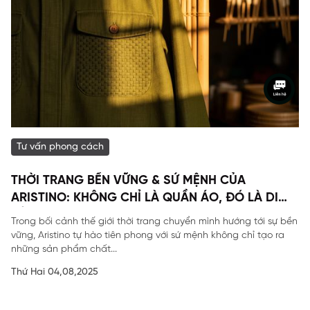
Tư vấn phong cách
THỜI TRANG BỀN VỮNG & SỨ MỆNH CỦA
ARISTINO: KHÔNG CHỈ LÀ QUẦN ÁO, ĐÓ LÀ DI
SẢN
Trong bối cảnh thế giới thời trang chuyển mình hướng tới sự bền
vững, Aristino tự hào tiên phong với sứ mệnh không chỉ tạo ra
những sản phẩm chất...
Thứ Hai 04,08,2025