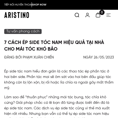
TIẾP NỐI HUYỀN THOẠI
SHOP NOW
0
Tư vấn phong cách
7 CÁCH ÉP SIDE TÓC NAM HIỆU QUẢ TẠI NHÀ
CHO MÁI TÓC KHÓ BẢO
ĐĂNG BỞI PHẠM XUÂN CHIẾN
NGÀY 26/05/2023
Ép side tóc nam hiểu đơn giản là các thao tác ép phần tóc ở
hai bên side. Phần tóc mai sẽ ôm sát vào hai bên đầu giúp tóc
không còn bị lộn xộn, bị rối hoặc lỉa chỉa ra ngoài gây mất thẩm
mỹ.
Làm sao để “thuần phục” những mái tóc bung, tóc chỉa khô
cứng? Giải pháp chắc có lẽ bạn đã từng được biết đến đó là
ép side tóc nam. Các dịch vụ ép side tóc cũng vì thế mà xuất
hiện rất nhiều. Nhưng bạn vẫn có thể tự ép side tóc nam hiệu