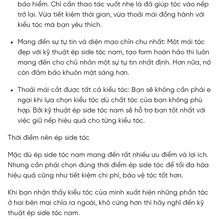
bảo hiểm. Chỉ cần thao tác vuốt nhẹ là đã giúp tóc vào nếp
trở lại. Vừa tiết kiệm thời gian, vừa thoải mái đồng hành với
kiểu tóc mà bạn yêu thích.
Mang đến sự tự tin và diện mạo chỉn chu nhất:
Một mái tóc
đẹp với kỹ thuật ép side tóc nam, tạo form hoàn hảo thì luôn
mang đến cho chủ nhân một sự tự tin nhất định. Hơn nữa, nó
còn đảm bảo khuôn mặt sáng hơn.
Thoải mái cắt được tất cả kiểu tóc:
Bạn sẽ không cần phải e
ngại khi lựa chọn kiểu tóc dù chất tóc của bạn không phù
hợp. Bởi kỹ thuật ép side tóc nam sẽ hỗ trợ bạn tốt nhất với
việc giữ nếp hiệu quả cho từng kiểu tóc.
Thời điểm nên ép side tóc
Mặc dù ép side tóc nam mang đến rất nhiều ưu điểm và lợi ích.
Nhưng cần phải chọn đúng thời điểm ép side tóc để tối đa hóa
hiệu quả cũng như tiết kiệm chi phí, bảo vệ tóc tốt hơn.
Khi bạn nhận thấy kiểu tóc của mình xuất hiện những phần tóc
ở hai bên mai chỉa ra ngoài, khô cứng hơn thì hãy nghĩ đến kỹ
thuật ép side tóc nam.