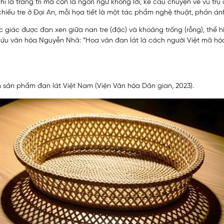
là trang trí mà còn là ngôn ngữ không lời, kể câu chuyện về vũ trụ q
hiếu tre ở Đại An, mỗi họa tiết là một tác phẩm nghệ thuật, phản ánh
ục giác được đan xen giữa nan tre (đặc) và khoảng trống (rỗng), th
 cứu văn hóa Nguyễn Nhã: “Hoa văn đan lát là cách người Việt mã hóa
n sản phẩm đan lát Việt Nam (Viện Văn hóa Dân gian, 2023).