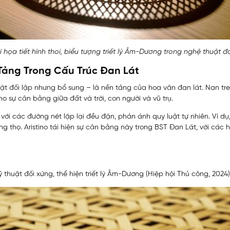
họa tiết hình thoi, biểu tượng triết lý Âm-Dương trong nghệ thuật đ
Tảng Trong Cấu Trúc Đan Lát
ặt đối lập nhưng bổ sung – là nền tảng của hoa văn đan lát. Nan tr
ho sự cân bằng giữa đất và trời, con người và vũ trụ.
với các đường nét lặp lại đều đặn, phản ánh quy luật tự nhiên. Ví dụ
ng thọ. Aristino tái hiện sự cân bằng này trong BST Đan Lát, với các h
thuật đối xứng, thể hiện triết lý Âm-Dương (Hiệp hội Thủ công, 2024)