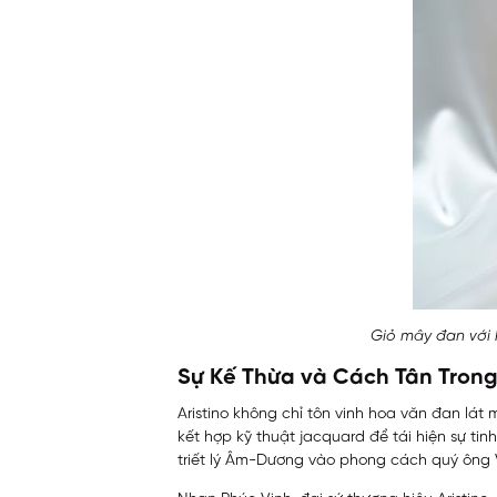
Giỏ mây đan với h
Sự Kế Thừa và Cách Tân Trong 
Aristino không chỉ tôn vinh hoa văn đan lát 
kết hợp kỹ thuật jacquard để tái hiện sự tin
triết lý Âm-Dương vào phong cách quý ông V