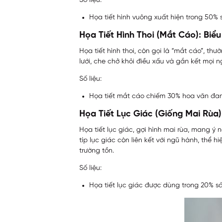
Số liệu:
Họa tiết hình vuông xuất hiện trong 50%
Họa Tiết Hình Thoi (Mắt Cáo): Biể
Họa tiết hình thoi, còn gọi là “mắt cáo”, t
lưới, che chở khỏi điều xấu và gắn kết mọi n
Số liệu:
Họa tiết mắt cáo chiếm 30% hoa văn đan 
Họa Tiết Lục Giác (Giống Mai Rùa
Họa tiết lục giác, gợi hình mai rùa, mang ý 
típ lục giác còn liên kết với ngũ hành, thể h
trường tồn.
Số liệu:
Họa tiết lục giác được dùng trong 20% s