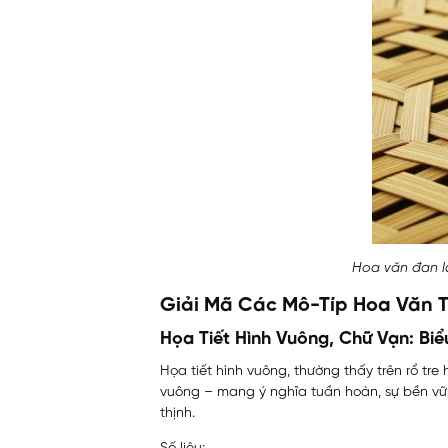
Hoa văn đan ló
Giải Mã Các Mô-Típ Hoa Văn T
Họa Tiết Hình Vuông, Chữ Vạn: Bi
Họa tiết hình vuông, thường thấy trên rổ tr
vuông – mang ý nghĩa tuần hoàn, sự bền vữ
thịnh.