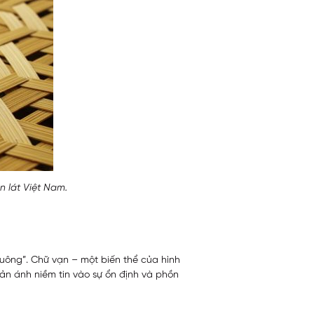
n lát Việt Nam.
 vuông”. Chữ vạn – một biến thể của hình
ản ánh niềm tin vào sự ổn định và phồn