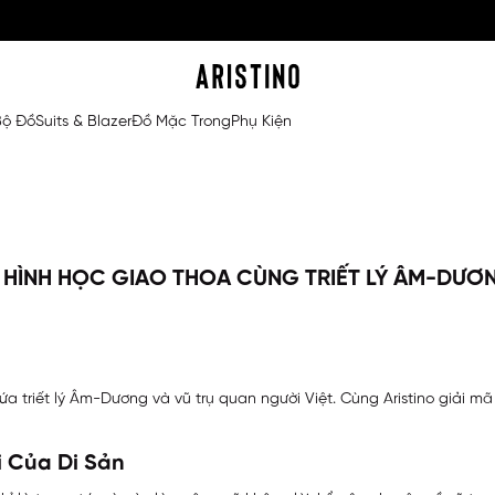
Bộ Đồ
Suits & Blazer
Đồ Mặc Trong
Phụ Kiện
HI HÌNH HỌC GIAO THOA CÙNG TRIẾT LÝ ÂM-DƯƠ
hứa triết lý Âm-Dương và vũ trụ quan người Việt. Cùng Aristino giải 
i Của Di Sản