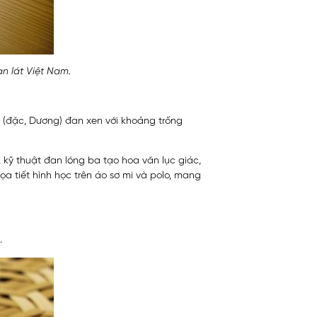
an lát Việt Nam.
e (đặc, Dương) đan xen với khoảng trống
, kỹ thuật đan lóng ba tạo hoa văn lục giác,
ọa tiết hình học trên áo sơ mi và polo, mang
.