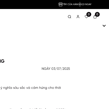
TÌM CỬA HÀNG
GỌI NGAY
0
0
NG
NGÀY 03/07/2025
mã ý nghĩa sâu sắc và cảm hứng cho thời