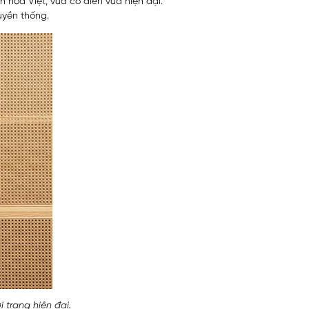
n hóa Việt, vừa cổ điển vừa hiện đại.”
uyền thống.
i trang hiện đại.