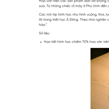
Hoa văn trên các sản phẩm đan lát không chỉ 
xưa. Từ những chiếc rổ mây ở Phú Vinh đến c
Các mô-típ hình học như hình vuông, thoi, l
lõi trong triết học Á Đông. Theo nhà nghiên
hòa.”
Số liệu:
Họa tiết hình học chiếm 70% hoa văn trê