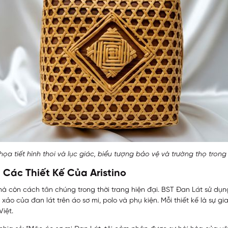
ọa tiết hình thoi và lục giác, biểu tượng bảo vệ và trường thọ trong
Các Thiết Kế Của Aristino
mà còn cách tân chúng trong thời trang hiện đại. BST Đan Lát sử dụng
h xảo của đan lát trên áo sơ mi, polo và phụ kiện. Mỗi thiết kế là sự 
iệt.