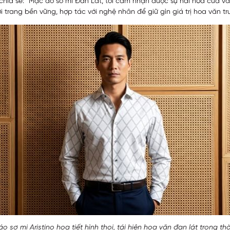
 chia sẻ: “Mặc áo sơ mi Đan Lát, tôi cảm nhận được sự hài hòa của vă
 trang bền vững, hợp tác với nghệ nhân để giữ gìn giá trị hoa văn tr
 sơ mi Aristino họa tiết hình thoi, tái hiện hoa văn đan lát trong thờ