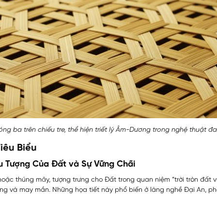
ng ba trên chiếu tre, thể hiện triết lý Âm-Dương trong nghệ thuật đa
iêu Biểu
ểu Tượng Của Đất và Sự Vững Chãi
e hoặc thúng mây, tượng trưng cho Đất trong quan niệm “trời tròn đất
ng và may mắn. Những họa tiết này phổ biến ở làng nghề Đại An, ph