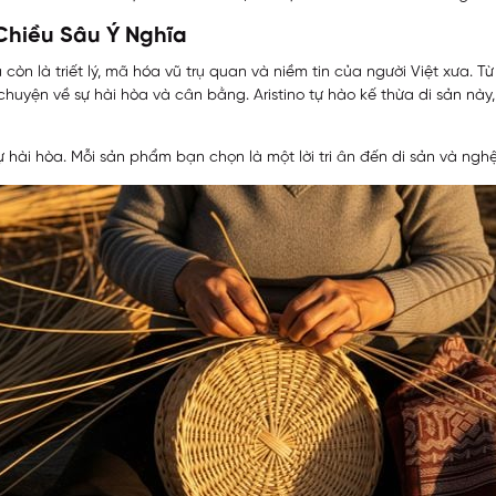
Chiều Sâu Ý Nghĩa
còn là triết lý, mã hóa vũ trụ quan và niềm tin của người Việt xưa. 
 chuyện về sự hài hòa và cân bằng. Aristino tự hào kế thừa di sản nà
 hài hòa. Mỗi sản phẩm bạn chọn là một lời tri ân đến di sản và nghệ