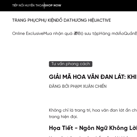
TIẾP NỐI HUYỀN THOẠI
SHOP NOW
TRANG PHỤC
PHỤ KIỆN
ĐỒ DA
THƯƠNG HIỆU
ACTIVE
Online Exclusive
Mua nhận quà 🎁
Bộ sưu tập
Hàng mới
Áo
Quần
Tư vấn phong cách
GIẢI MÃ HOA VĂN ĐAN LÁT: K
ĐĂNG BỞI PHẠM XUÂN CHIẾN
Không chỉ là trang trí, hoa văn đan lát ẩn c
trang hiện đại.
Họa Tiết - Ngôn Ngữ Không Lờ