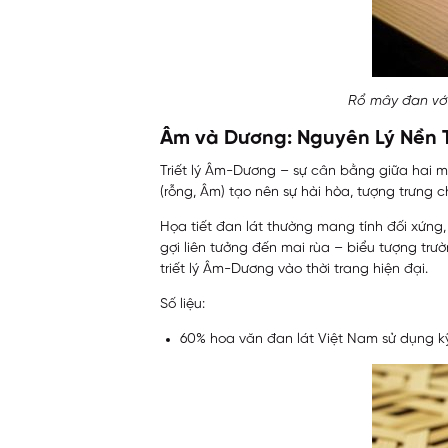
Rổ mây đan với 
Âm và Dương: Nguyên Lý Nền 
Triết lý Âm-Dương – sự cân bằng giữa hai m
(rỗng, Âm) tạo nên sự hài hòa, tượng trưng c
Họa tiết đan lát thường mang tính đối xứng, 
gợi liên tưởng đến mai rùa – biểu tượng trườ
triết lý Âm-Dương vào thời trang hiện đại.
Số liệu:
60% hoa văn đan lát Việt Nam sử dụng kỹ 