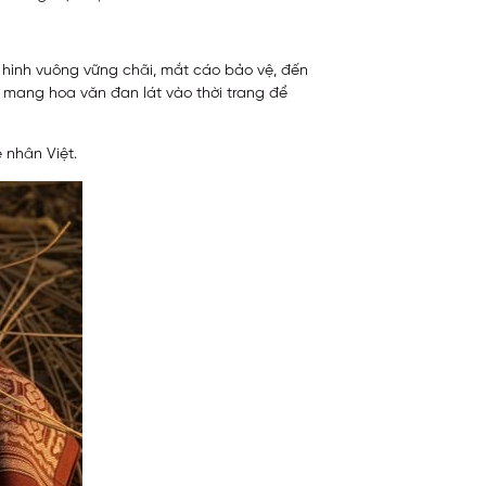
Từ hình vuông vững chãi, mắt cáo bảo vệ, đến
y, mang hoa văn đan lát vào thời trang để
 nhân Việt.