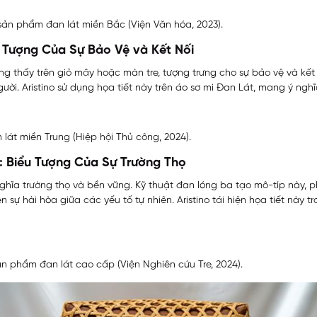
 sản phẩm đan lát miền Bắc (Viện Văn hóa, 2023).
u Tượng Của Sự Bảo Vệ và Kết Nối
hường thấy trên giỏ mây hoặc màn tre, tượng trưng cho sự bảo vệ và kế
gười. Aristino sử dụng họa tiết này trên áo sơ mi Đan Lát, mang ý ngh
lát miền Trung (Hiệp hội Thủ công, 2024).
): Biểu Tượng Của Sự Trường Thọ
nghĩa trường thọ và bền vững. Kỹ thuật đan lóng ba tạo mô-típ này, phổ
iện sự hài hòa giữa các yếu tố tự nhiên. Aristino tái hiện họa tiết này
ản phẩm đan lát cao cấp (Viện Nghiên cứu Tre, 2024).