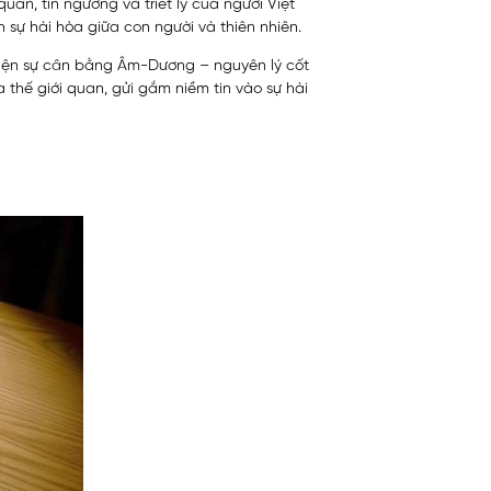
uan, tín ngưỡng và triết lý của người Việt
 sự hài hòa giữa con người và thiên nhiên.
ể hiện sự cân bằng Âm-Dương – nguyên lý cốt
 thế giới quan, gửi gắm niềm tin vào sự hài