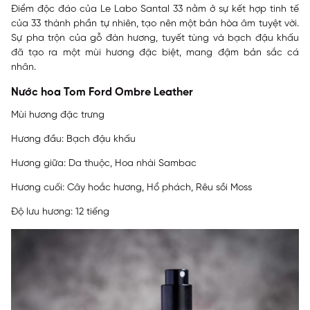
Điểm độc đáo của Le Labo Santal 33 nằm ở sự kết hợp tinh tế
của 33 thành phần tự nhiên, tạo nên một bản hòa âm tuyệt vời.
Sự pha trộn của gỗ đàn hương, tuyết tùng và bạch đậu khấu
đã tạo ra một mùi hương đặc biệt, mang đậm bản sắc cá
nhân.
Nước hoa Tom Ford Ombre Leather
Mùi hương đặc trưng
Hương đầu: Bạch đậu khấu
Hương giữa: Da thuộc, Hoa nhài Sambac
Hương cuối: Cây hoắc hương, Hổ phách, Rêu sồi Moss
Độ lưu hương: 12 tiếng