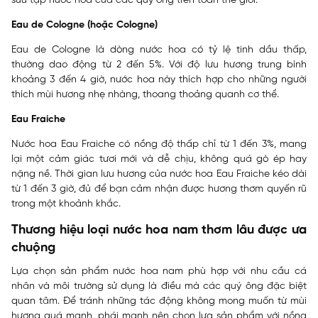
sưu tập nước hoa của các quý ông trên toàn thế giới.
Eau de Cologne (hoặc Cologne)
Eau de Cologne là dòng nước hoa có tỷ lệ tinh dầu thấp,
thường dao động từ 2 đến 5%. Với độ lưu hương trung bình
khoảng 3 đến 4 giờ, nước hoa này thích hợp cho những người
thích mùi hương nhẹ nhàng, thoang thoảng quanh cơ thể.
Eau Fraiche
Nước hoa Eau Fraiche có nồng độ thấp chỉ từ 1 đến 3%, mang
lại một cảm giác tươi mới và dễ chịu, không quá gò ép hay
nặng nề. Thời gian lưu hương của nước hoa Eau Fraiche kéo dài
từ 1 đến 3 giờ, đủ để bạn cảm nhận được hương thơm quyến rũ
trong một khoảnh khắc.
Thương hiệu loại nước hoa nam thơm lâu được ưa
chuộng
Lựa chọn sản phẩm nước hoa nam phù hợp với nhu cầu cá
nhân và môi trường sử dụng là điều mà các quý ông đặc biệt
quan tâm. Để tránh những tác động không mong muốn từ mùi
hương quá mạnh, phái mạnh nên chọn lựa sản phẩm với nồng