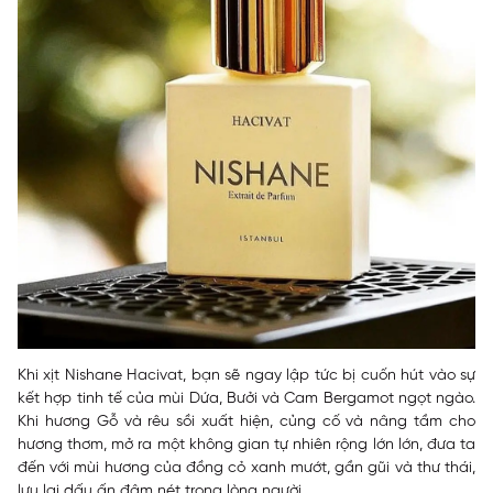
Khi xịt Nishane Hacivat, bạn sẽ ngay lập tức bị cuốn hút vào sự
kết hợp tinh tế của mùi Dứa, Bưởi và Cam Bergamot ngọt ngào.
Khi hương Gỗ và rêu sồi xuất hiện, củng cố và nâng tầm cho
hương thơm, mở ra một không gian tự nhiên rộng lớn lớn, đưa ta
đến với mùi hương của đồng cỏ xanh mướt, gần gũi và thư thái,
lưu lại dấu ấn đậm nét trong lòng người.