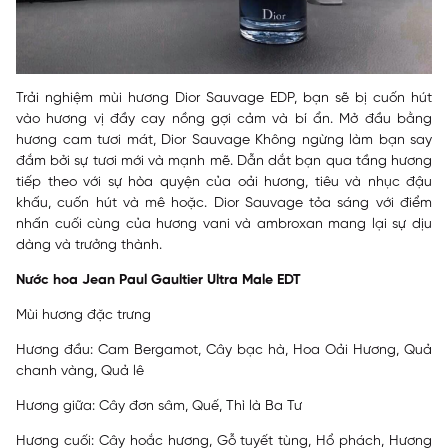
Trải nghiệm mùi hương Dior Sauvage EDP, bạn sẽ bị cuốn hút
vào hương vị đầy cay nồng gợi cảm và bí ẩn. Mở đầu bằng
hương cam tươi mát, Dior Sauvage Không ngừng làm bạn say
đắm bởi sự tươi mới và mạnh mẽ. Dẫn dắt bạn qua tầng hương
tiếp theo với sự hòa quyện của oải hương, tiêu và nhục đậu
khấu, cuốn hút và mê hoặc. Dior Sauvage tỏa sáng với điểm
nhấn cuối cùng của hương vani và ambroxan mang lại sự dịu
dàng và trưởng thành.
Nước hoa Jean Paul Gaultier Ultra Male EDT
Mùi hương đặc trưng
Hương đầu: Cam Bergamot, Cây bạc hà, Hoa Oải Hương, Quả
chanh vàng, Quả lê
Hương giữa: Cây đơn sâm, Quế, Thì là Ba Tư
Hương cuối: Cây hoắc hương, Gỗ tuyết tùng, Hổ phách, Hương