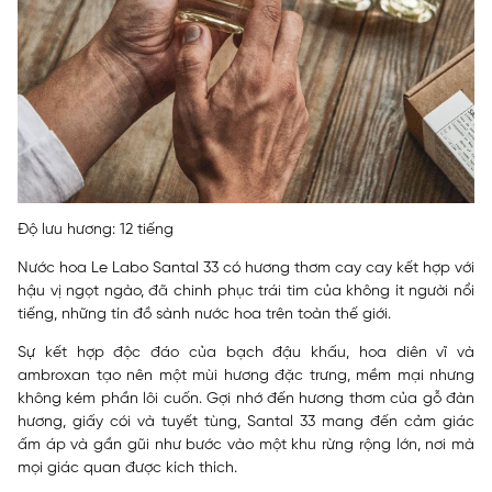
Độ lưu hương: 12 tiếng
Nước hoa Le Labo Santal 33 có hương thơm cay cay kết hợp với
hậu vị ngọt ngào, đã chinh phục trái tim của không ít người nổi
tiếng, những tín đồ sành nước hoa trên toàn thế giới.
Sự kết hợp độc đáo của bạch đậu khấu, hoa diên vĩ và
ambroxan tạo nên một mùi hương đặc trưng, mềm mại nhưng
không kém phần lôi cuốn. Gợi nhớ đến hương thơm của gỗ đàn
hương, giấy cói và tuyết tùng, Santal 33 mang đến cảm giác
ấm áp và gần gũi như bước vào một khu rừng rộng lớn, nơi mà
mọi giác quan được kích thích.