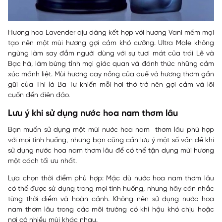
Hương hoa Lavender dịu dàng kết hợp với hương Vani mềm mại
tạo nên một mùi hương gợi cảm khó cưỡng. Ultra Male không
ngừng làm say đắm người dùng với sự tươi mát của trái Lê và
Bạc hà, làm bừng tỉnh mọi giác quan và đánh thức những cảm
xúc mãnh liệt. Mùi hương cay nồng của quế và hương thơm gần
gũi của Thì là Ba Tư khiến mỗi hơi thở trở nên gợi cảm và lôi
cuốn đến điên đảo.
Lưu ý khi sử dụng nước hoa nam thơm lâu
Bạn muốn sử dụng một mùi nước hoa nam thơm lâu phù hợp
với mọi tình huống, nhưng bạn cũng cần lưu ý một số vấn đề khi
sử dụng nước hoa nam thơm lâu để có thể tận dụng mùi hương
một cách tối ưu nhất.
Lựa chọn thời điểm phù hợp: Mặc dù nước hoa nam thơm lâu
có thể được sử dụng trong mọi tình huống, nhưng hãy cân nhắc
từng thời điểm và hoàn cảnh. Không nên sử dụng nước hoa
nam thơm lâu trong các môi trường có khí hậu khó chịu hoặc
nơi có nhiều mùi khác nhau.