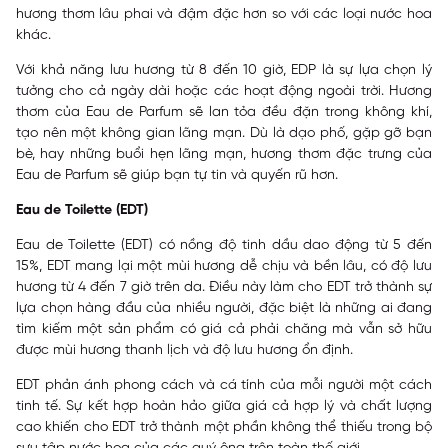
hương thơm lâu phai và đậm đặc hơn so với các loại nước hoa
khác.
Với khả năng lưu hương từ 8 đến 10 giờ, EDP là sự lựa chọn lý
tưởng cho cả ngày dài hoặc các hoạt động ngoài trời. Hương
thơm của Eau de Parfum sẽ lan tỏa đều đặn trong không khí,
tạo nên một không gian lãng mạn. Dù là dạo phố, gặp gỡ bạn
bè, hay những buổi hẹn lãng mạn, hương thơm đặc trưng của
Eau de Parfum sẽ giúp bạn tự tin và quyến rũ hơn.
Eau de Toilette (EDT)
Eau de Toilette (EDT) có nồng độ tinh dầu dao động từ 5 đến
15%, EDT mang lại một mùi hương dễ chịu và bền lâu, có độ lưu
hương từ 4 đến 7 giờ trên da. Điều này làm cho EDT trở thành sự
lựa chọn hàng đầu của nhiều người, đặc biệt là những ai đang
tìm kiếm một sản phẩm có giá cả phải chăng mà vẫn sở hữu
được mùi hương thanh lịch và độ lưu hương ổn định.
EDT phản ánh phong cách và cá tính của mỗi người một cách
tinh tế. Sự kết hợp hoàn hảo giữa giá cả hợp lý và chất lượng
cao khiến cho EDT trở thành một phần không thể thiếu trong bộ