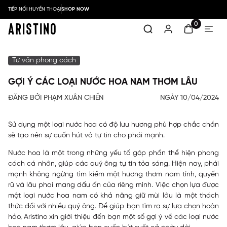
TIẾP NỐI HUYỀN THOẠI
SHOP NOW
0
Tư vấn phong cách
GỢI Ý CÁC LOẠI NƯỚC HOA NAM THƠM LÂU
ĐĂNG BỞI PHẠM XUÂN CHIẾN
NGÀY 10/04/2024
Sử dụng một loại nước hoa có độ lưu hương phù hợp chắc chắn
sẽ tạo nên sự cuốn hút và tự tin cho phái mạnh.
Nước hoa là một trong những yếu tố góp phần thể hiện phong
cách cá nhân, giúp các quý ông tự tin tỏa sáng. Hiện nay, phái
mạnh không ngừng tìm kiếm một hương thơm nam tính, quyến
rũ và lâu phai mang dấu ấn của riêng mình. Việc chọn lựa được
một loại nước hoa nam có khả năng giữ mùi lâu là một thách
thức đối với nhiều quý ông. Để giúp bạn tìm ra sự lựa chọn hoàn
hảo, Aristino xin giới thiệu đến bạn một số gợi ý về các loại nước