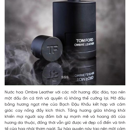
Nước hoa Ombre Leather với các nốt hương độc đáo, tạo nên
một dấu ấn cá tính và quyến rũ không thể cưỡng lại. Mở đầu
bằng hương ngọt nhẹ của Bạch Đậu Khấu kết hợp với cảm
giác cay nồng đầy kích thích. Tầng hương giữa không khỏi
khiến mọi người say đắm bởi sự mạnh mẽ và hoang dã của
hương da thuộc, đồng thời vẫn giữ được vẻ đẹp cổ điển và tinh
tế của hoa nhài thơm ngát. Sự hòa quyện này tạo nên một cảm