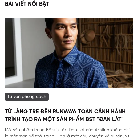
BÀI VIẾT NỔI BẬT
Tư vấn phong cách
TỪ LÀNG TRE ĐẾN RUNWAY: TOÀN CẢNH HÀNH
TRÌNH TẠO RA MỘT SẢN PHẨM BST "ĐAN LÁT"
Mỗi sản phẩm trong Bộ sưu tập Đan Lát của Aristino không chỉ
là một món đồ thời trang – đó là một câu chuyện về di sản, sự