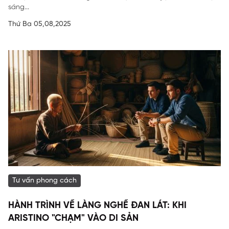
sáng...
Thứ Ba 05,08,2025
Tư vấn phong cách
HÀNH TRÌNH VỀ LÀNG NGHỀ ĐAN LÁT: KHI
ARISTINO "CHẠM" VÀO DI SẢN