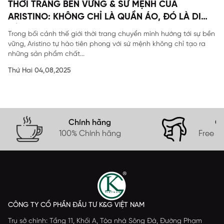
THỜI TRANG BỀN VỮNG & SỨ MỆNH CỦA
ARISTINO: KHÔNG CHỈ LÀ QUẦN ÁO, ĐÓ LÀ DI
SẢN
Trong bối cảnh thế giới thời trang chuyển mình hướng tới sự bền
vững, Aristino tự hào tiên phong với sứ mệnh không chỉ tạo ra
những sản phẩm chất...
Thứ Hai 04,08,2025
Chính hãng
Gi
100% Chính hãng
Free s
CÔNG TY CỔ PHẦN ĐẦU TƯ K&G VIỆT NAM
Trụ sở chính: Tầng 11, Khối A, Tòa nhà Sông Đà, Đường Phạm