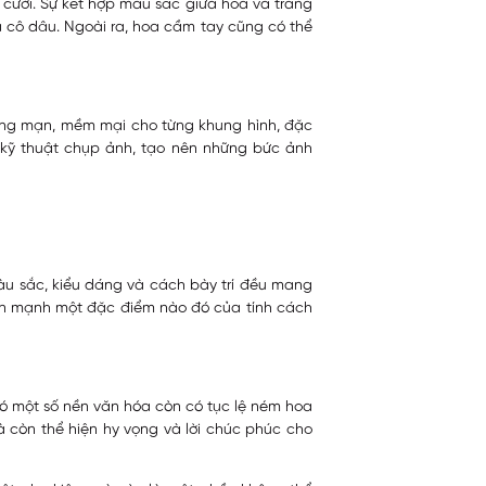
 cưới. Sự kết hợp màu sắc giữa hoa và trang
a cô dâu. Ngoài ra, hoa cầm tay cũng có thể
ãng mạn, mềm mại cho từng khung hình, đặc
 kỹ thuật chụp ảnh, tạo nên những bức ảnh
màu sắc, kiểu dáng và cách bày trí đều mang
ấn mạnh một đặc điểm nào đó của tính cách
ó một số nền văn hóa còn có tục lệ ném hoa
à còn thể hiện hy vọng và lời chúc phúc cho