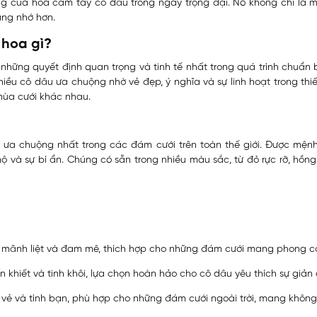
g của hoa cầm tay cô dâu trong ngày trọng đại. Nó không chỉ là m
áng nhớ hơn.
 hoa gì?
những quyết định quan trọng và tinh tế nhất trong quá trình chuẩn 
hiều cô dâu ưa chuộng nhờ vẻ đẹp, ý nghĩa và sự linh hoạt trong thiế
mùa cưới khác nhau.
 ưa chuộng nhất trong các đám cưới trên toàn thế giới. Được mện
 và sự bí ẩn. Chúng có sẵn trong nhiều màu sắc, từ đỏ rực rỡ, hồng p
u mãnh liệt và đam mê, thích hợp cho những đám cưới mang phong cá
khiết và tinh khôi, lựa chọn hoàn hảo cho cô dâu yêu thích sự giản dị
ẻ và tình bạn, phù hợp cho những đám cưới ngoài trời, mang không khí