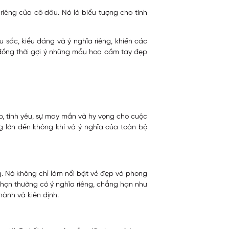
riêng của cô dâu. Nó là biểu tượng cho tình
 sắc, kiểu dáng và ý nghĩa riêng, khiến các
đồng thời gợi ý những mẫu hoa cầm tay đẹp
p, tình yêu, sự may mắn và hy vọng cho cuộc
g lớn đến không khí và ý nghĩa của toàn bộ
. Nó không chỉ làm nổi bật vẻ đẹp và phong
chọn thường có ý nghĩa riêng, chẳng hạn như
hành và kiên định.