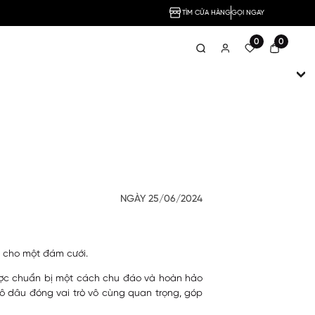
TÌM CỬA HÀNG
GỌI NGAY
0
0
NGÀY 25/06/2024
ị cho một đám cưới.
được chuẩn bị một cách chu đáo và hoàn hảo
cô dâu đóng vai trò vô cùng quan trọng, góp