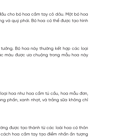
g đầu cho bó hoa cầm tay cô dâu. Một bó hoa
ng và quý phái. Bó hoa có thể được tạo hình
tưởng. Bó hoa này thường kết hợp các loại
sắc màu được ưa chuộng trong mẫu hoa này
 loại hoa như hoa cẩm tú cầu, hoa mẫu đơn,
ng phấn, xanh nhạt, và trắng sữa không chỉ
ường được tạo thành từ các loài hoa có thân
ng cách hoa cầm tay tạo điểm nhấn ấn tượng