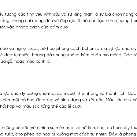
iểu tượng của tình yêu vĩnh cửu và sự lãng mạn, là sự lựa chọn hàn
rắng, không chỉ mang đến vẻ đẹp rực rỡ mà còn tạo nên sự sang trọ
thuộc vào phong cách của đám cưới.
 do và nghệ thuật, bó hoa phong cách Bohemian là sự lựa chọn lý 
t vẻ đẹp tự nhiên, hoang dã nhưng không kém phần mơ mộng. Các 
ủa gỗ, hoặc màu xanh lá.
 lựa chọn lý tưởng cho một đám cưới nhẹ nhàng và thanh lịch. Các
ạo nên một bó hoa đa dạng về hình dạng và kết cấu. Màu sắc như hồ
i hợp với màu sắc tổng thể của lễ cưới.
ho những cô dâu yêu thích sự mềm mại và nữ tính. Loại bó hoa này th
 hoa tulip, cho phép bó hoa rủ xuống một cách tự nhiên. Đây là pho