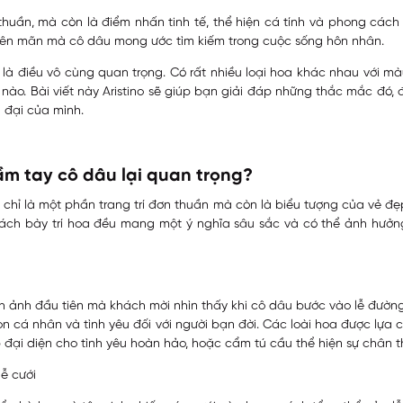
huần, mà còn là điểm nhấn tinh tế, thể hiện cá tính và phong cách 
viên mãn mà cô dâu mong ước tìm kiếm trong cuộc sống hôn nhân.
à điều vô cùng quan trọng. Có rất nhiều loại hoa khác nhau với màu
nào. Bài viết này
Aristino
sẽ giúp bạn giải đáp những thắc mắc đó, 
 đại của mình.
ầm tay cô dâu lại quan trọng?
chỉ là một phần trang trí đơn thuần mà còn là biểu tượng của vẻ đẹ
ách bày trí hoa đều mang một ý nghĩa sâu sắc và có thể ảnh hưởn
h ảnh đầu tiên mà khách mời nhìn thấy khi cô dâu bước vào lễ đường
n cá nhân và tình yêu đối với người bạn đời. Các loài hoa được lựa 
p đại diện cho tình yêu hoàn hảo, hoặc cẩm tú cầu thể hiện sự chân t
ễ cưới