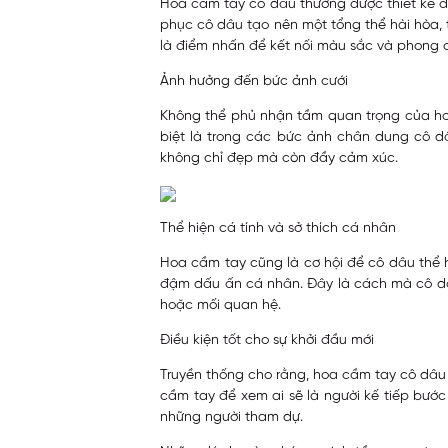
Hoa cầm tay cô dâu thường được thiết kế để
phục cô dâu tạo nên một tổng thể hài hòa, 
là điểm nhấn để kết nối màu sắc và phong c
Ảnh hưởng đến bức ảnh cưới
Không thể phủ nhận tầm quan trọng của ho
biệt là trong các bức ảnh chân dung cô d
không chỉ đẹp mà còn đầy cảm xúc.
Thể hiện cá tính và sở thích cá nhân
Hoa cầm tay cũng là cơ hội để cô dâu thể h
đậm dấu ấn cá nhân. Đây là cách mà cô dâ
hoặc mối quan hệ.
Điều kiện tốt cho sự khởi đầu mới
Truyền thống cho rằng, hoa cầm tay cô dâu
cầm tay để xem ai sẽ là người kế tiếp bước
những người tham dự.