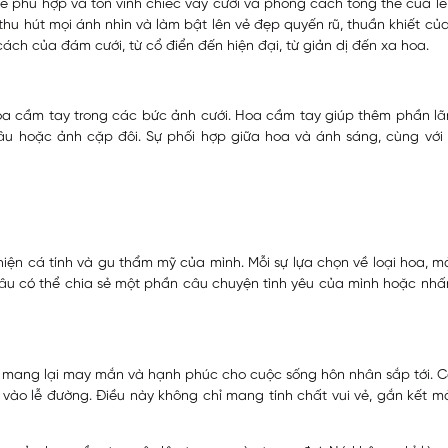
 phù hợp và tôn vinh chiếc váy cưới và phong cách tổng thể của lễ
thu hút mọi ánh nhìn và làm bật lên vẻ đẹp quyến rũ, thuần khiết củ
ách của đám cưới, từ cổ điển đến hiện đại, từ giản dị đến xa hoa.
a cầm tay trong các bức ảnh cưới. Hoa cầm tay giúp thêm phần l
âu hoặc ảnh cặp đôi. Sự phối hợp giữa hoa và ánh sáng, cùng với
iện cá tính và gu thẩm mỹ của mình. Mỗi sự lựa chọn về loại hoa, 
u có thể chia sẻ một phần câu chuyện tình yêu của mình hoặc nh
 mang lại may mắn và hạnh phúc cho cuộc sống hôn nhân sắp tới. C
 vào lễ đường. Điều này không chỉ mang tính chất vui vẻ, gắn kết m