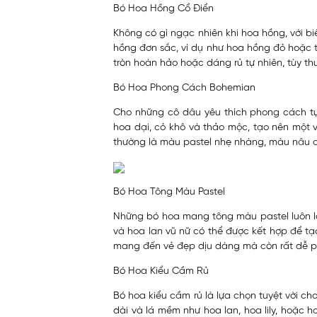
Bó Hoa Hồng Cổ Điển
Không có gì ngạc nhiên khi hoa hồng, với b
hồng đơn sắc, ví dụ như hoa hồng đỏ hoặc t
tròn hoàn hảo hoặc dáng rủ tự nhiên, tùy 
Bó Hoa Phong Cách Bohemian
Cho những cô dâu yêu thích phong cách tự
hoa dại, cỏ khô và thảo mộc, tạo nên mộ
thường là màu pastel nhẹ nhàng, màu nâu c
Bó Hoa Tông Màu Pastel
Những bó hoa mang tông màu pastel luôn là
và hoa lan vũ nữ có thể được kết hợp để t
mang đến vẻ đẹp dịu dàng mà còn rất dễ phố
Bó Hoa Kiểu Cầm Rủ
Bó hoa kiểu cầm rủ là lựa chọn tuyệt vời c
dài và lá mềm như hoa lan, hoa lily, hoặc