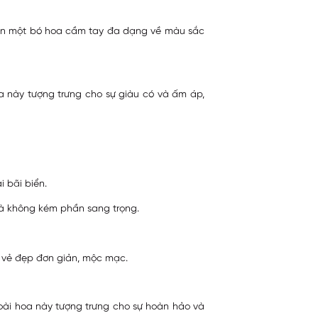
 nên một bó hoa cầm tay đa dạng về màu sắc
a này tượng trưng cho sự giàu có và ấm áp,
 bãi biển.
ế và không kém phần sang trọng.
 vẻ đẹp đơn giản, mộc mạc.
oài hoa này tượng trưng cho sự hoàn hảo và