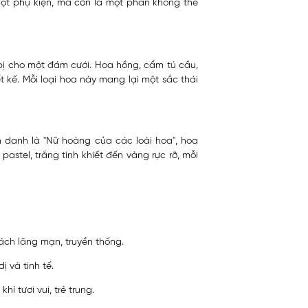
ột phụ kiện, mà còn là một phần không thể
bị cho một đám cưới. Hoa hồng, cẩm tú cầu,
t kế. Mỗi loại hoa này mang lại một sắc thái
h danh là "Nữ hoàng của các loài hoa", hoa
astel, trắng tinh khiết đến vàng rực rỡ, mỗi
ch lãng mạn, truyền thống.
 và tinh tế.
 tươi vui, trẻ trung.