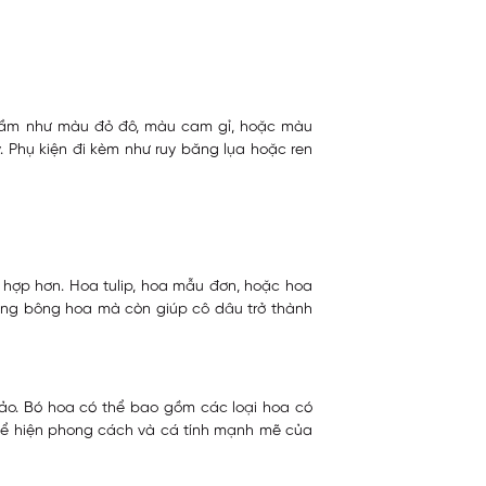
trầm như màu đỏ đô, màu cam gỉ, hoặc màu
 Phụ kiện đi kèm như ruy băng lụa hoặc ren
ù hợp hơn. Hoa tulip, hoa mẫu đơn, hoặc hoa
từng bông hoa mà còn giúp cô dâu trở thành
ảo. Bó hoa có thể bao gồm các loại hoa có
thể hiện phong cách và cá tính mạnh mẽ của