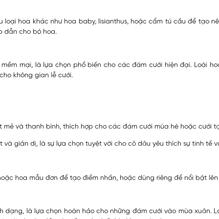
u loại hoa khác như hoa baby, lisianthus, hoặc cẩm tú cầu để tạo
p dẫn cho bó hoa.
mềm mại, là lựa chọn phổ biến cho các đám cưới hiện đại. Loài ho
cho không gian lễ cưới.
mẻ và thanh bình, thích hợp cho các đám cưới mùa hè hoặc cưới tại
 và giản dị, là sự lựa chọn tuyệt vời cho cô dâu yêu thích sự tinh t
oặc hoa mẫu đơn để tạo điểm nhấn, hoặc dùng riêng để nổi bật lên
ình dạng, là lựa chọn hoàn hảo cho những đám cưới vào mùa xuân. L