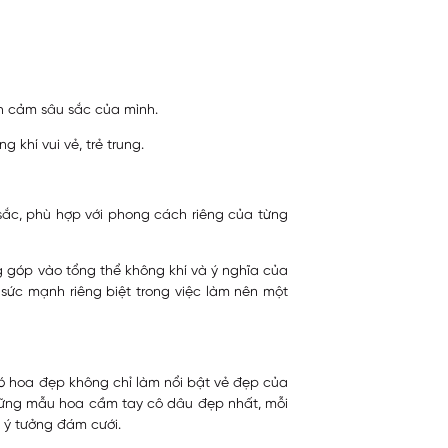
nh cảm sâu sắc của mình.
khí vui vẻ, trẻ trung.
 sắc, phù hợp với phong cách riêng của từng
 góp vào tổng thể không khí và ý nghĩa của
 sức mạnh riêng biệt trong việc làm nên một
bó hoa đẹp không chỉ làm nổi bật vẻ đẹp của
những mẫu hoa cầm tay cô dâu đẹp nhất, mỗi
à ý tưởng đám cưới.