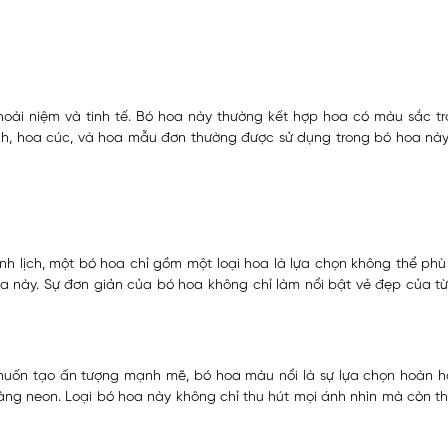
oài niệm và tinh tế. Bó hoa này thường kết hợp hoa có màu sắc 
, hoa cúc, và hoa mẫu đơn thường được sử dụng trong bó hoa này.
anh lịch, một bó hoa chỉ gồm một loại hoa là lựa chọn không thể ph
a này. Sự đơn giản của bó hoa không chỉ làm nổi bật vẻ đẹp của 
 muốn tạo ấn tượng mạnh mẽ, bó hoa màu nổi là sự lựa chọn hoàn h
vàng neon. Loại bó hoa này không chỉ thu hút mọi ánh nhìn mà còn 