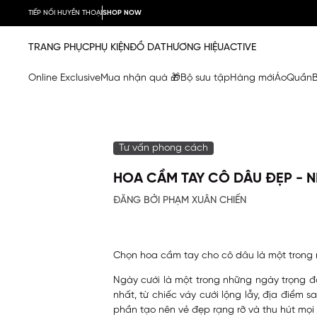
TIẾP NỐI HUYỀN THOẠI
SHOP NOW
TRANG PHỤC
PHỤ KIỆN
ĐỒ DA
THƯƠNG HIỆU
ACTIVE
Online Exclusive
Mua nhận quà 🎁
Bộ sưu tập
Hàng mới
Áo
Quần
Tư vấn phong cách
HOA CẦM TAY CÔ DÂU ĐẸP - 
ĐĂNG BỞI PHẠM XUÂN CHIẾN
Chọn hoa cầm tay cho cô dâu là một trong n
Ngày cưới là một trong những ngày trọng đ
nhất, từ chiếc váy cưới lộng lẫy, địa điểm
phần tạo nên vẻ đẹp rạng rỡ và thu hút mọi