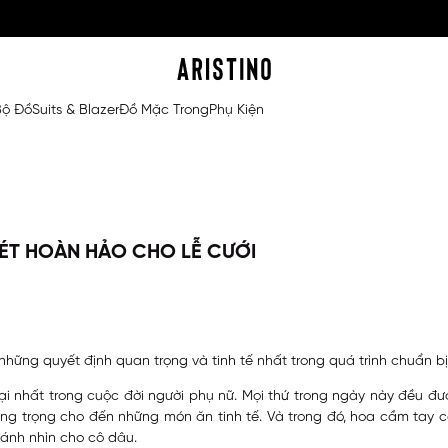
Bộ Đồ
Suits & Blazer
Đồ Mặc Trong
Phụ Kiện
NÉT HOÀN HẢO CHO LỄ CƯỚI
hững quyết định quan trọng và tinh tế nhất trong quá trình chuẩn b
ại nhất trong cuộc đời người phụ nữ. Mọi thứ trong ngày này đều 
 sang trọng cho đến những món ăn tinh tế. Và trong đó, hoa cầm tay 
 ánh nhìn cho cô dâu.