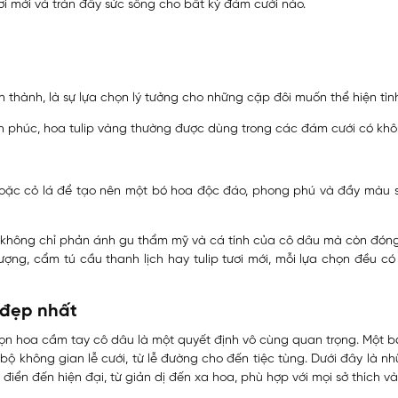
ươi mới và tràn đầy sức sống cho bất kỳ đám cưới nào.
n thành, là sự lựa chọn lý tưởng cho những cặp đôi muốn thể hiện tì
h phúc, hoa tulip vàng thường được dùng trong các đám cưới có không 
is, hoặc cỏ lá để tạo nên một bó hoa độc đáo, phong phú và đầy màu
không chỉ phản ánh gu thẩm mỹ và cá tính của cô dâu mà còn đóng
ợng, cẩm tú cầu thanh lịch hay tulip tươi mới, mỗi lựa chọn đều có
 đẹp nhất
chọn hoa cầm tay cô dâu là một quyết định vô cùng quan trọng. Một 
ộ không gian lễ cưới, từ lễ đường cho đến tiệc tùng. Dưới đây là 
iển đến hiện đại, từ giản dị đến xa hoa, phù hợp với mọi sở thích v