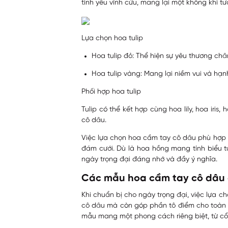
tình yêu vĩnh cửu, mang lại một không khí t
Lựa chọn hoa tulip
Hoa tulip đỏ: Thể hiện sự yêu thương châ
Hoa tulip vàng: Mang lại niềm vui và hạn
Phối hợp hoa tulip
Tulip có thể kết hợp cùng hoa lily, hoa ir
cô dâu.
Việc lựa chọn hoa cầm tay cô dâu phù hợp 
đám cưới. Dù là hoa hồng mang tính biểu tư
ngày trọng đại đáng nhớ và đầy ý nghĩa.
Các mẫu hoa cầm tay cô dâu
Khi chuẩn bị cho ngày trọng đại, việc lựa 
cô dâu mà còn góp phần tô điểm cho toàn b
mẫu mang một phong cách riêng biệt, từ cổ đ