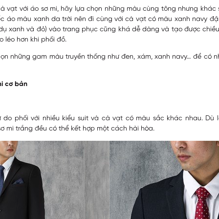
à vạt với áo sơ mi, hãy lựa chọn những màu cùng tông nhưng khác 
ếc áo màu xanh da trời nên đi cùng với cà vạt có màu xanh navy đậm
 dụ xanh và đỏ) vào trang phục cũng khá dễ dàng và tạo được chiều
 léo hơn khi phối đồ.
chọn những gam màu truyền thống như đen, xám, xanh navy… để có nhi
mi cơ bản
do phối với nhiều kiểu suit và cà vạt có màu sắc khác nhau. Dù l
sơ mi trắng đều có thể kết hợp một cách hài hòa.