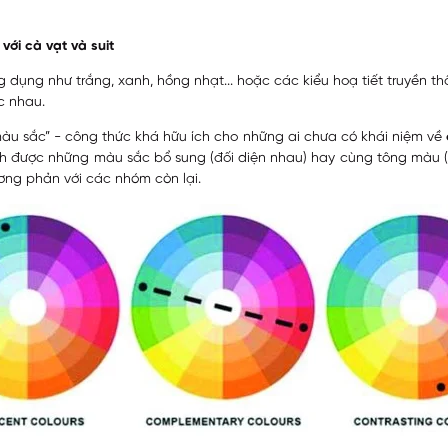
với cà vạt và suit
dụng như trắng, xanh, hồng nhạt... hoặc các kiểu hoạ tiết truyền th
c nhau.
àu sắc” - công thức khá hữu ích cho những ai chưa có khái niệm về
h được những màu sắc bổ sung (đối diện nhau) hay cùng tông màu (
ng phản với các nhóm còn lại.