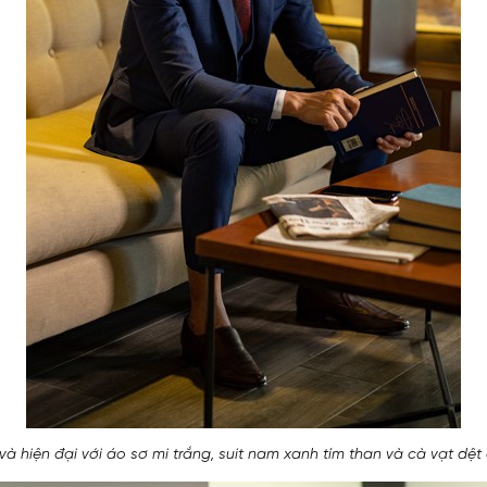
và hiện đại với áo sơ mi trắng, suit nam xanh tím than và cà vạt dệt