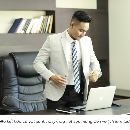
�u kết hợp cà vạt xanh navy/hoạ tiết sọc mang đến vẻ lịch lãm tươ