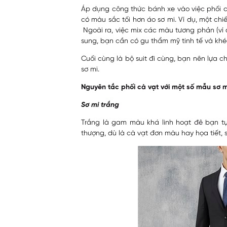
Áp dụng công thức bánh xe vào việc phối c
có màu sắc tối hơn áo sơ mi. Ví dụ, một chi
Ngoài ra, việc mix các màu tương phản (ví
sung, bạn cần có gu thẩm mỹ tinh tế và khéo
Cuối cùng là bộ suit đi cùng, bạn nên lựa 
sơ mi.
Nguyên tắc phối cà vạt với một số mẫu sơ 
Sơ mi trắng
Trắng là gam màu khá linh hoạt đê bạn tự 
thượng, dù là cà vạt đơn màu hay họa tiết, 