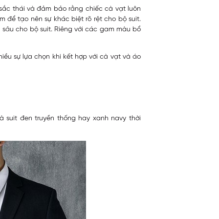
sắc thái và đảm bảo rằng chiếc cà vạt luôn
 để tạo nên sự khác biệt rõ rệt cho bộ suit.
 sâu cho bộ suit. Riêng với các gam màu bổ
ều sự lựa chọn khi kết hợp với cà vạt và áo
à suit đen truyền thống hay xanh navy thời