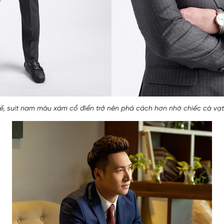
 tế, suit nam màu xám cổ điển trở nên phá cách hơn nhờ chiếc cà v