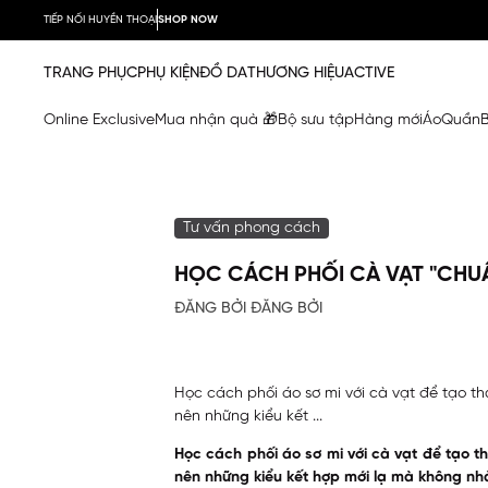
TIẾP NỐI HUYỀN THOẠI
SHOP NOW
TRANG PHỤC
PHỤ KIỆN
ĐỒ DA
THƯƠNG HIỆU
ACTIVE
Online Exclusive
Mua nhận quà 🎁
Bộ sưu tập
Hàng mới
Áo
Quần
Tư vấn phong cách
HỌC CÁCH PHỐI CÀ VẠT "CHUẨN
ĐĂNG BỞI ĐĂNG BỞI
Học cách phối áo sơ mi với cà vạt để tạo t
nên những kiểu kết ...
Học cách phối áo sơ mi với cà vạt để tạo 
nên những kiểu kết hợp mới lạ mà không nhà