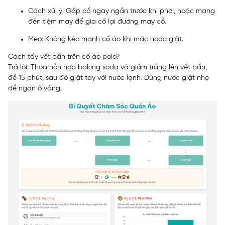
Cách xử lý: Gấp cổ ngay ngắn trước khi phơi, hoặc mang
đến tiệm may để gia cố lại đường may cổ.
Mẹo: Không kéo mạnh cổ áo khi mặc hoặc giặt.
Cách tẩy vết bẩn trên cổ áo polo?
Trả lời: Thoa hỗn hợp baking soda và giấm trắng lên vết bẩn,
để 15 phút, sau đó giặt tay với nước lạnh. Dùng nước giặt nhẹ
để ngăn ố vàng.