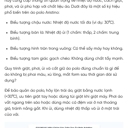
này cung cấp thông tin quan trọng về nhiệt độ nước, cách giặt,
phơi, và ủi phù hợp với chất liệu áo. Dưới đây là một số ký hiệu
phổ biến trên áo polo Aristino:
Biểu tượng chậu nước: Nhiệt độ nước tối đa (ví dụ: 30°C).
Biểu tượng bàn là: Nhiệt độ ủi (1 chấm: thấp, 2 chấm: trung
bình).
Biểu tượng hình tròn trong vuông: Có thể sấy máy hay không.
Biểu tượng tam giác gạch chéo: Không dùng chất tẩy mạnh.
Quy trình giặt, phơi, ủi và cất giữ áo polo đúng chuẩn là gì để
áo không bị phai màu, xù lông, mất form sau thời gian dài sử
dụng?
Để bảo quản áo polo, hãy lộn trái áo, giặt bằng nước lạnh
(<30°C), ưu tiên giặt tay hoặc dùng túi giặt khi giặt máy. Phơi áo
vắt ngang trên sào hoặc dùng móc có đệm vai ở nơi thoáng
gió, tránh nắng gắt. Khi ủi, dùng nhiệt độ thấp và ủi ở mặt trái
của vải.