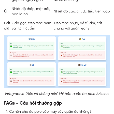
gấp cổ ngay ngắn
để cổ áo cong
Nhiệt độ thấp, mặt trái,
Ủi
Nhiệt độ cao, ủi trực tiếp trên logo
bàn là hơi
Cất
Gấp gọn, treo móc đệm
Treo móc nhựa, để tủ ẩm, cất
giữ
vai, túi hút ẩm
chung với quần jeans
Infographic “Nên và Không nên” khi bảo quản áo polo Aristino.
FAQs - Câu hỏi thường gặp
Có nên cho áo polo vào máy sấy quần áo không?