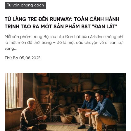
Tư vấn phong cách
TỪ LÀNG TRE ĐẾN RUNWAY: TOÀN CẢNH HÀNH
TRÌNH TẠO RA MỘT SẢN PHẨM BST "ĐAN LÁT"
Mỗi sản phẩm trong Bộ sưu tập Đan Lát của Aristino không chỉ
là một món đồ thời trang – đó là một câu chuyện về di sản, sự
sáng...
Thứ Ba 05,08,2025