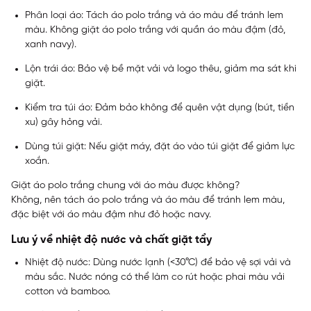
Phân loại áo: Tách áo polo trắng và áo màu để tránh lem
màu. Không giặt áo polo trắng với quần áo màu đậm (đỏ,
xanh navy).
Lộn trái áo: Bảo vệ bề mặt vải và logo thêu, giảm ma sát khi
giặt.
Kiểm tra túi áo: Đảm bảo không để quên vật dụng (bút, tiền
xu) gây hỏng vải.
Dùng túi giặt: Nếu giặt máy, đặt áo vào túi giặt để giảm lực
xoắn.
Giặt áo polo trắng chung với áo màu được không?
Không, nên tách áo polo trắng và áo màu để tránh lem màu,
đặc biệt với áo màu đậm như đỏ hoặc navy.
Lưu ý về nhiệt độ nước và chất giặt tẩy
Nhiệt độ nước: Dùng nước lạnh (<30°C) để bảo vệ sợi vải và
màu sắc. Nước nóng có thể làm co rút hoặc phai màu vải
cotton và bamboo.