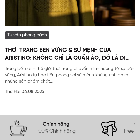
Tư vấn phong cách
THỜI TRANG BỀN VỮNG & SỨ MỆNH CỦA
ARISTINO: KHÔNG CHỈ LÀ QUẦN ÁO, ĐÓ LÀ DI
SẢN
Trong bối cảnh thế giới thời trang chuyển mình hướng tới sự bền
vững, Aristino tự hào tiên phong với sứ mệnh không chỉ tạo ra
những sản phẩm chất...
Thứ Hai 04,08,2025
Chính hãng
Gi
100% Chính hãng
Free s