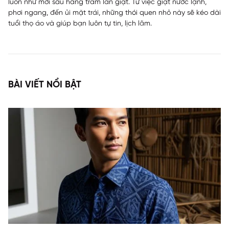
luôn như mới sau hàng trăm lần giặt. Từ việc giặt nước lạnh,
phơi ngang, đến ủi mặt trái, những thói quen nhỏ này sẽ kéo dài
tuổi thọ áo và giúp bạn luôn tự tin, lịch lãm.
BÀI VIẾT NỔI BẬT