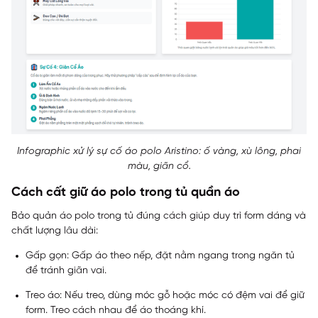
Infographic xử lý sự cố áo polo Aristino: ố vàng, xù lông, phai
màu, giãn cổ.
Cách cất giữ áo polo trong tủ quần áo
Bảo quản áo polo trong tủ đúng cách giúp duy trì form dáng và
chất lượng lâu dài:
Gấp gọn: Gấp áo theo nếp, đặt nằm ngang trong ngăn tủ
để tránh giãn vai.
Treo áo: Nếu treo, dùng móc gỗ hoặc móc có đệm vai để giữ
form. Treo cách nhau để áo thoáng khí.