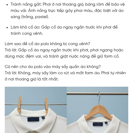
Tránh nắng gắt: Phơi ở nơi thoáng gió, bóng râm để bảo vệ
màu vải. Ánh nắng trực tiếp gây phai màu, đặc biệt với áo
sáng (trắng, pastel).
Làm khô cổ áo: Gấp cổ áo ngay ngắn trước khi phơi để
tránh cong vênh.
Làm sao để cổ áo polo không bị cong vênh?
Trả lời: Gấp cổ áo ngay ngắn trước khi phơi, phơi ngang hoặc
dùng móc đệm vai, và tránh giặt nước nóng để giữ form cổ.
Có nên cho áo polo vào máy sấy quần áo không?
Trả lời: Không, máy sấy làm co rút và mất form áo. Phơi tự nhiên
ở nơi thoáng gió là tốt nhất.