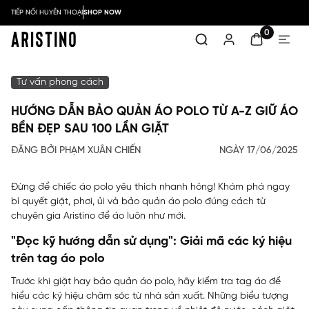
TIẾP NỐI HUYỀN THOẠI
SHOP NOW
0
Tư vấn phong cách
HƯỚNG DẪN BẢO QUẢN ÁO POLO TỪ A-Z GIỮ ÁO
BỀN ĐẸP SAU 100 LẦN GIẶT
ĐĂNG BỞI PHẠM XUÂN CHIẾN
NGÀY 17/06/2025
Đừng để chiếc áo polo yêu thích nhanh hỏng! Khám phá ngay
bí quyết giặt, phơi, ủi và bảo quản áo polo đúng cách từ
chuyên gia Aristino để áo luôn như mới.
"Đọc kỹ hướng dẫn sử dụng": Giải mã các ký hiệu
trên tag áo polo
Trước khi giặt hay bảo quản áo polo, hãy kiểm tra tag áo để
hiểu các ký hiệu chăm sóc từ nhà sản xuất. Những biểu tượng