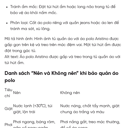
Tránh ẩm mốc: Đặt túi hút ẩm hoặc long não trong tủ để
bảo vệ áo khỏi nấm mốc.
Phân loại: Cất áo polo riêng với quần jeans hoặc áo len để
tránh ma sát, xù lông.
Mô tả hình ảnh: Hình ảnh tủ quần áo với áo polo Aristino được
gấp gọn trên kệ và treo trên móc đệm vai. Một túi hút ẩm được
đặt trong góc tủ.
Alt text: Áo polo Aristino được gấp và treo trong tủ quần áo với
túi hút ẩm.
Danh sách “Nên và Không nên” khi bảo quản áo
polo
Tiêu
Nên
Không nên
chí
Nước lạnh (<30°C), túi
Nước nóng, chất tẩy mạnh, giặt
Giặt
giặt, lộn trái
chung áo trắng và màu
Phơi ngang, bóng râm,
Phơi nắng gắt, treo móc thường,
Phơi