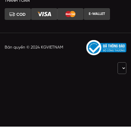
THANH TOÁN
Bản quyền © 2024 KGVIETNAM