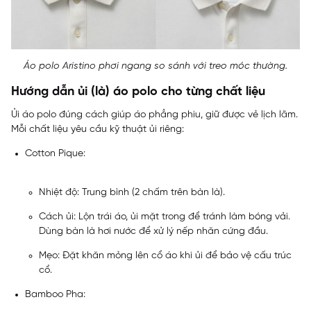
Áo polo Aristino phơi ngang so sánh với treo móc thường.
Hướng dẫn ủi (là) áo polo cho từng chất liệu
Ủi áo polo đúng cách giúp áo phẳng phiu, giữ được vẻ lịch lãm.
Mỗi chất liệu yêu cầu kỹ thuật ủi riêng:
Cotton Pique:
Nhiệt độ: Trung bình (2 chấm trên bàn là).
Cách ủi: Lộn trái áo, ủi mặt trong để tránh làm bóng vải.
Dùng bàn là hơi nước để xử lý nếp nhăn cứng đầu.
Mẹo: Đặt khăn mỏng lên cổ áo khi ủi để bảo vệ cấu trúc
cổ.
Bamboo Pha: