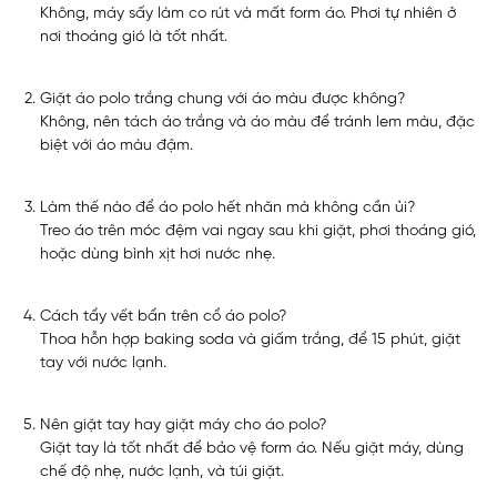
Không, máy sấy làm co rút và mất form áo. Phơi tự nhiên ở
nơi thoáng gió là tốt nhất.
Giặt áo polo trắng chung với áo màu được không?
Không, nên tách áo trắng và áo màu để tránh lem màu, đặc
biệt với áo màu đậm.
Làm thế nào để áo polo hết nhăn mà không cần ủi?
Treo áo trên móc đệm vai ngay sau khi giặt, phơi thoáng gió,
hoặc dùng bình xịt hơi nước nhẹ.
Cách tẩy vết bẩn trên cổ áo polo?
Thoa hỗn hợp baking soda và giấm trắng, để 15 phút, giặt
tay với nước lạnh.
Nên giặt tay hay giặt máy cho áo polo?
Giặt tay là tốt nhất để bảo vệ form áo. Nếu giặt máy, dùng
chế độ nhẹ, nước lạnh, và túi giặt.