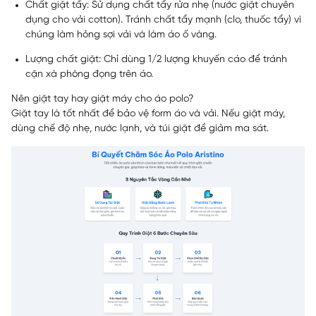
Chất giặt tẩy: Sử dụng chất tẩy rửa nhẹ (nước giặt chuyên
dụng cho vải cotton). Tránh chất tẩy mạnh (clo, thuốc tẩy) vì
chúng làm hỏng sợi vải và làm áo ố vàng.
Lượng chất giặt: Chỉ dùng 1/2 lượng khuyến cáo để tránh
cặn xà phòng đọng trên áo.
Nên giặt tay hay giặt máy cho áo polo?
Giặt tay là tốt nhất để bảo vệ form áo và vải. Nếu giặt máy,
dùng chế độ nhẹ, nước lạnh, và túi giặt để giảm ma sát.