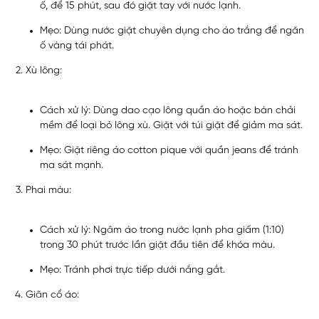
ố, để 15 phút, sau đó giặt tay với nước lạnh.
Mẹo: Dùng nước giặt chuyên dụng cho áo trắng để ngăn
ố vàng tái phát.
Xù lông:
Cách xử lý: Dùng dao cạo lông quần áo hoặc bàn chải
mềm để loại bỏ lông xù. Giặt với túi giặt để giảm ma sát.
Mẹo: Giặt riêng áo cotton pique với quần jeans để tránh
ma sát mạnh.
Phai màu:
Cách xử lý: Ngâm áo trong nước lạnh pha giấm (1:10)
trong 30 phút trước lần giặt đầu tiên để khóa màu.
Mẹo: Tránh phơi trực tiếp dưới nắng gắt.
Giãn cổ áo: