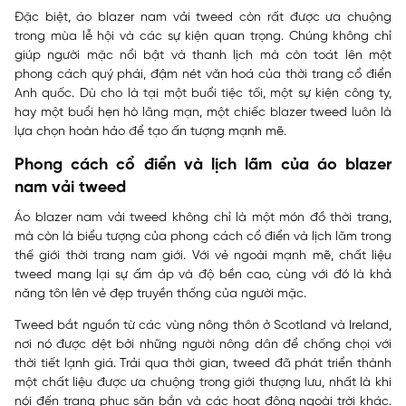
Đặc biệt, áo blazer nam vải tweed còn rất được ưa chuộng
trong mùa lễ hội và các sự kiện quan trọng. Chúng không chỉ
giúp người mặc nổi bật và thanh lịch mà còn toát lên một
phong cách quý phái, đậm nét văn hoá của thời trang cổ điển
Anh quốc. Dù cho là tại một buổi tiệc tối, một sự kiện công ty,
hay một buổi hẹn hò lãng mạn, một chiếc blazer tweed luôn là
lựa chọn hoàn hảo để tạo ấn tượng mạnh mẽ.
Phong cách cổ điển và lịch lãm của áo blazer
nam vải tweed
Áo blazer nam vải tweed không chỉ là một món đồ thời trang,
mà còn là biểu tượng của phong cách cổ điển và lịch lãm trong
thế giới thời trang nam giới. Với vẻ ngoài mạnh mẽ, chất liệu
tweed mang lại sự ấm áp và độ bền cao, cùng với đó là khả
năng tôn lên vẻ đẹp truyền thống của người mặc.
Tweed bắt nguồn từ các vùng nông thôn ở Scotland và Ireland,
nơi nó được dệt bởi những người nông dân để chống chọi với
thời tiết lạnh giá. Trải qua thời gian, tweed đã phát triển thành
một chất liệu được ưa chuộng trong giới thượng lưu, nhất là khi
nói đến trang phục săn bắn và các hoạt động ngoài trời khác.