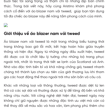
buổi tiệc tối sang trọng và thậm chí là những dịp bán chính
thức. Trong bài viết này, hãy cùng
Aristino
khám phá phong
cách cổ điển với áo blazer nam vải tweed, giúp bạn tận dụng
tối đa chiếc áo blazer này để nâng tầm phong cách của mình.
Giới thiệu về áo blazer nam vải tweed
Áo blazer nam vải tweed là một trong những biểu tượng thời
trang không bao giờ lỗi mốt, kết hợp hoàn hảo giữa truyền
thống và hiện đại. Ngay từ những ngày đầu xuất hiện, tweed
đã được coi là chất liệu lý tưởng cho những bộ trang phục
ngoài trời, nhất là trong thời tiết se lạnh của Scotland và Anh.
Nhờ vào đặc tính bền bỉ và khả năng chống gió, tweed nhanh
chóng trở thành lựa chọn ưu tiên của giới thượng lưu khi tham
gia các hoạt động thể thao ngoài trời như săn bắn và câu cá.
Khác với những loại vải thông thường, tweed được dệt từ len
thô có các sợi dài và thường được xử lý để tăng độ bền và khả
năng chịu nước. Với công nghệ dệt hiện đại, tweed ngày nay
không chỉ giữ nguyên được những đặc tính ưu việt mà còn có
thể thay đổi về màu sắc và hoa văn, làm phong phú thêm cho