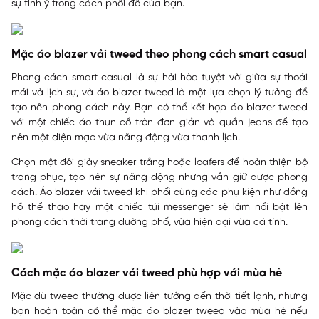
sự tinh ý trong cách phối đồ của bạn.
Mặc áo blazer vải tweed theo phong cách smart casual
Phong cách smart casual là sự hài hòa tuyệt vời giữa sự thoải
mái và lịch sự, và áo blazer tweed là một lựa chọn lý tưởng để
tạo nên phong cách này. Bạn có thể kết hợp áo blazer tweed
với một chiếc áo thun cổ tròn đơn giản và quần jeans để tạo
nên một diện mạo vừa năng động vừa thanh lịch.
Chọn một đôi giày sneaker trắng hoặc loafers để hoàn thiện bộ
trang phục, tạo nên sự năng động nhưng vẫn giữ được phong
cách. Áo blazer vải tweed khi phối cùng các phụ kiện như đồng
hồ thể thao hay một chiếc túi messenger sẽ làm nổi bật lên
phong cách thời trang đường phố, vừa hiện đại vừa cá tính.
Cách mặc áo blazer vải tweed phù hợp với mùa hè
Mặc dù tweed thường được liên tưởng đến thời tiết lạnh, nhưng
bạn hoàn toàn có thể mặc áo blazer tweed vào mùa hè nếu