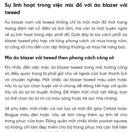
Sự linh hoạt trong việc mix đồ với áo blazer vải
tweed
Áo blazer nam vải tweed không chỉ là một món đồ thời trang
mang đậm nét cổ điển và lịch lãm, mà còn là một tuyên ngôn
về sự linh hoạt trong việc phối đồ. Dưới đây là ba cách phối áo
blazer tweed phù hợp với từng phong cách và mùa trong năm,
từ công sở cho đến các dịp thông thường và mùa hè nóng bức.
Mix áo blazer vải tweed theo phong cách công sở
Khi nhắc đến việc mặc áo blazer tweed trong môi trường công
sở, điều quan trọng là phải giữ cho vẻ ngoài của bạn thanh lịch
và chuyên nghiệp. Một chiếc áo blazer tweed màu xám hoặc
nâu là sự lựa chọn tuyệt vời vì chúng dễ dàng kết hợp với quần
tây và áo sơ mi truyền thống. Để thêm một chút nét riêng, bạn
có thể chọn áo sơ mi có màu sáng hoặc kẻ sọc nhẹ nhàng.
Về phụ kiện, một chiếc cà vạt lụa và một đôi giày Oxford hoặc
Brogue màu đen hoặc nâu sẽ làm tăng thêm sự tinh tế cho
trang phục của bạn. Đừng quên một chiếc khăn pocket square,
nó không chỉ làm đẹp thêm cho bộ trang phục mà còn thể hiện