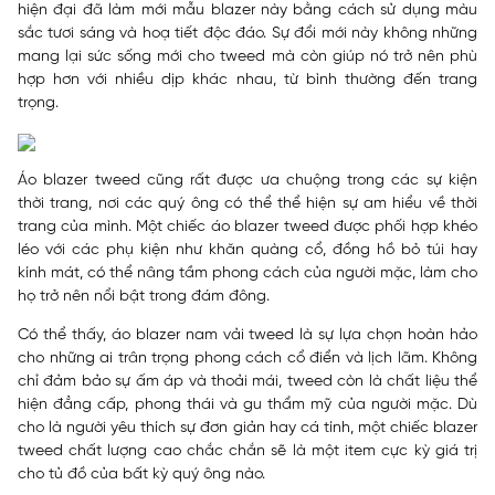
hiện đại đã làm mới mẫu blazer này bằng cách sử dụng màu
sắc tươi sáng và hoạ tiết độc đáo. Sự đổi mới này không những
mang lại sức sống mới cho tweed mà còn giúp nó trở nên phù
hợp hơn với nhiều dịp khác nhau, từ bình thường đến trang
trọng.
Áo blazer tweed cũng rất được ưa chuộng trong các sự kiện
thời trang, nơi các quý ông có thể thể hiện sự am hiểu về thời
trang của mình. Một chiếc áo blazer tweed được phối hợp khéo
léo với các phụ kiện như khăn quàng cổ, đồng hồ bỏ túi hay
kính mát, có thể nâng tầm phong cách của người mặc, làm cho
họ trở nên nổi bật trong đám đông.
Có thể thấy, áo blazer nam vải tweed là sự lựa chọn hoàn hảo
cho những ai trân trọng phong cách cổ điển và lịch lãm. Không
chỉ đảm bảo sự ấm áp và thoải mái, tweed còn là chất liệu thể
hiện đẳng cấp, phong thái và gu thẩm mỹ của người mặc. Dù
cho là người yêu thích sự đơn giản hay cá tính, một chiếc blazer
tweed chất lượng cao chắc chắn sẽ là một item cực kỳ giá trị
cho tủ đồ của bất kỳ quý ông nào.