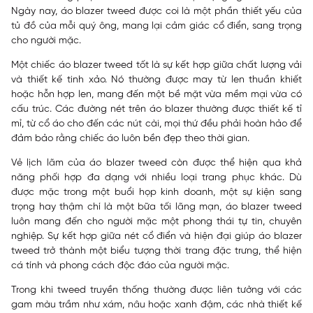
Ngày nay, áo blazer tweed được coi là một phần thiết yếu của
tủ đồ của mỗi quý ông, mang lại cảm giác cổ điển, sang trọng
cho người mặc.
Một chiếc áo blazer tweed tốt là sự kết hợp giữa chất lượng vải
và thiết kế tinh xảo. Nó thường được may từ len thuần khiết
hoặc hỗn hợp len, mang đến một bề mặt vừa mềm mại vừa có
cấu trúc. Các đường nét trên áo blazer thường được thiết kế tỉ
mỉ, từ cổ áo cho đến các nút cài, mọi thứ đều phải hoàn hảo để
đảm bảo rằng chiếc áo luôn bền đẹp theo thời gian.
Vẻ lịch lãm của áo blazer tweed còn được thể hiện qua khả
năng phối hợp đa dạng với nhiều loại trang phục khác. Dù
được mặc trong một buổi họp kinh doanh, một sự kiện sang
trọng hay thậm chí là một bữa tối lãng mạn, áo blazer tweed
luôn mang đến cho người mặc một phong thái tự tin, chuyên
nghiệp. Sự kết hợp giữa nét cổ điển và hiện đại giúp áo blazer
tweed trở thành một biểu tượng thời trang đặc trưng, thể hiện
cá tính và phong cách độc đáo của người mặc.
Trong khi tweed truyền thống thường được liên tưởng với các
gam màu trầm như xám, nâu hoặc xanh đậm, các nhà thiết kế