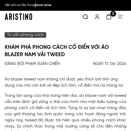
TIẾP NỐI HUYỀN THOẠI
SHOP NOW
0
Tư vấn phong cách
KHÁM PHÁ PHONG CÁCH CỔ ĐIỂN VỚI ÁO
BLAZER NAM VẢI TWEED
ĐĂNG BỞI PHẠM XUÂN CHIẾN
NGÀY 17/06/2024
Áo blazer tweed nam không chỉ được yêu thích bởi tính ứng
dụng cao mà còn bởi vẻ đẹp lịch lãm, cổ điển mà nó mang lại.
Trong làn sóng của thời trang hiện đại, áo blazer nam vải tweed
vẫn kiên định giữ vững vị thế của mình như một biểu tượng của
phong cách cổ điển và lịch lãm. Từng là sự lựa chọn hàng đầu
của giới thượng lưu Anh quốc trong các hoạt động ngoài trời,
ngày nay, tweed đã được tái hiện qua nhiều phong cách khác
nhau, từ chính thức trong môi trường công sở cho đến những