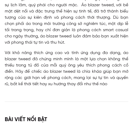
sự lịch lãm, quý phái cho người mặc. Áo blazer tweed, với bề
mặt dệt nổi và đặc trưng thể hiện sự tinh tế, đã trở thành biểu
tượng của sự kiên định và phong cách thời thượng. Dù bạn
chọn phối áo trong môi trường công sở nghiêm túc, một dịp lễ
tối trang trọng, hay chỉ đơn giản là phong cách smart casual
cho ngày thường, áo blazer tweed luôn đảm bảo bạn xuất hiện
với phong thái tự tin và thu hút.
Với khả năng thích ứng cao và tính ứng dụng đa dạng, áo
blazer tweed đã chứng minh mình là một lựa chọn không thể
thiếu trong tủ đồ của mỗi quý ông yêu thích phong cách cổ
điển. Hãy để chiếc áo blazer tweed là chìa khóa giúp bạn mở
rộng các giới hạn về phong cách, mang lại sự tự tin và quyến
rũ, bất kể thời tiết hay xu hướng thay đổi như thế nào
BÀI VIẾT NỔI BẬT