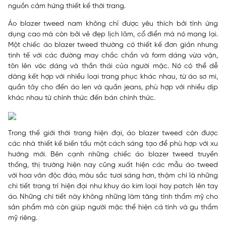
nguồn cảm hứng thiết kế thời trang.
Áo blazer tweed nam không chỉ được yêu thích bởi tính ứng
dụng cao mà còn bởi vẻ đẹp lịch lãm, cổ điển mà nó mang lại.
Một chiếc áo blazer tweed thường có thiết kế đơn giản nhưng
tinh tế với các đường may chắc chắn và form dáng vừa vặn,
tôn lên vóc dáng và thần thái của người mặc. Nó có thể dễ
dàng kết hợp với nhiều loại trang phục khác nhau, từ áo sơ mi,
quần tây cho đến áo len và quần jeans, phù hợp với nhiều dịp
khác nhau từ chính thức đến bán chính thức.
Trong thế giới thời trang hiện đại, áo blazer tweed còn được
các nhà thiết kế biến tấu một cách sáng tạo để phù hợp với xu
hướng mới. Bên cạnh những chiếc áo blazer tweed truyền
thống, thị trường hiện nay cũng xuất hiện các mẫu áo tweed
với hoa văn độc đáo, màu sắc tươi sáng hơn, thậm chí là những
chi tiết trang trí hiện đại như khuy áo kim loại hay patch lên tay
áo. Những chi tiết này không những làm tăng tính thẩm mỹ cho
sản phẩm mà còn giúp người mặc thể hiện cá tính và gu thẩm
mỹ riêng.