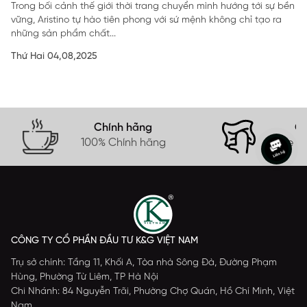
SẢN
Trong bối cảnh thế giới thời trang chuyển mình hướng tới sự bền
vững, Aristino tự hào tiên phong với sứ mệnh không chỉ tạo ra
những sản phẩm chất...
Thứ Hai 04,08,2025
Chính hãng
Gi
100% Chính hãng
Free s
CÔNG TY CỔ PHẦN ĐẦU TƯ K&G VIỆT NAM
Trụ sở chính: Tầng 11, Khối A, Tòa nhà Sông Đà, Đường Phạm
Hùng, Phường Từ Liêm, TP Hà Nội
Chi Nhánh: 84 Nguyễn Trãi, Phường Chợ Quán, Hồ Chí Minh, Việt
Nam.