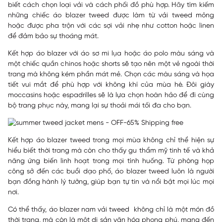
biết cách chọn loại vải và cách phối đồ phù hợp. Hãy tìm kiếm
những chiếc áo blazer tweed được làm từ vải tweed mỏng
hoặc được pha trộn với các sợi vải nhẹ như cotton hoặc linen
để đảm bảo sự thoáng mát.
Kết hợp áo blazer với áo sơ mi lụa hoặc áo polo màu sáng và
một chiếc quần chinos hoặc shorts sẽ tạo nên một vẻ ngoài thời
trang mà không kém phần mát mẻ. Chọn các màu sáng và họa
tiết vui mắt để phù hợp với không khí của mùa hè. Đôi giày
moccasins hoặc espadrilles sẽ là lựa chọn hoàn hảo để đi cùng
bộ trang phục này, mang lại sự thoải mái tối đa cho bạn.
Kết hợp áo blazer tweed trong mọi mùa không chỉ thể hiện sự
hiểu biết thời trang mà còn cho thấy gu thẩm mỹ tinh tế và khả
năng ứng biến linh hoạt trong mọi tình huống. Từ phòng họp
công sở đến các buổi dạo phố, áo blazer tweed luôn là người
bạn đồng hành lý tưởng, giúp bạn tự tin và nổi bật mọi lúc mọi
nơi.
Có thể thấy, áo blazer nam vải tweed không chỉ là một món đồ
thời trang, mà còn là một di sản văn hóa phong phú, mang đến