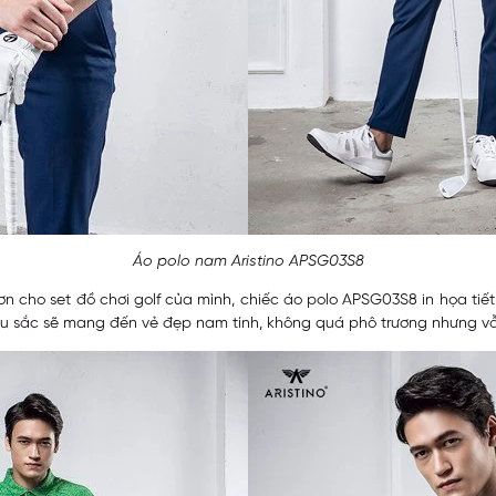
Áo polo nam Aristino APSG03S8
n cho set đồ chơi golf của mình, chiếc áo polo APSG03S8 in họa tiế
màu sắc sẽ mang đến vẻ đẹp nam tính, không quá phô trương nhưng vẫ