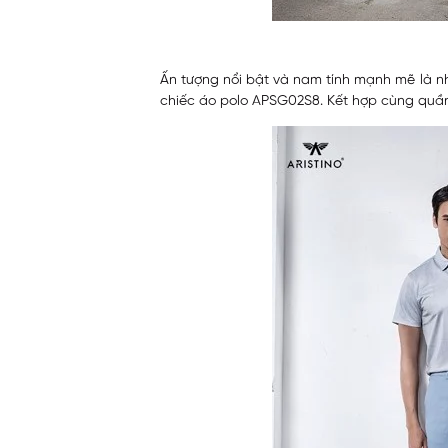
Ấn tượng nổi bật và nam tính mạnh mẽ là n
chiếc áo polo APSG02S8. Kết hợp cùng quần