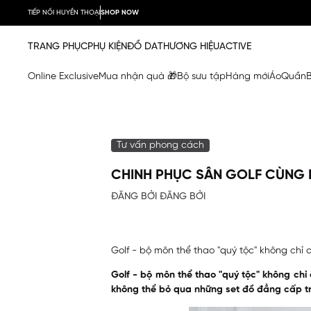
TIẾP NỐI HUYỀN THOẠI
SHOP NOW
TRANG PHỤC
PHỤ KIỆN
ĐỒ DA
THƯƠNG HIỆU
ACTIVE
Online Exclusive
Mua nhận quà 🎁
Bộ sưu tập
Hàng mới
Áo
Quần
Tư vấn phong cách
CHINH PHỤC SÂN GOLF CÙNG B
ĐĂNG BỞI ĐĂNG BỞI
Golf - bộ môn thể thao "quý tộc" không chỉ 
Golf - bộ môn thể thao "quý tộc" không chỉ 
không thể bỏ qua những set đồ đẳng cấp 