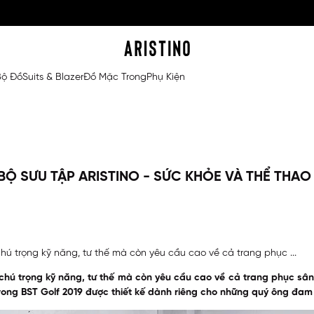
Bộ Đồ
Suits & Blazer
Đồ Mặc Trong
Phụ Kiện
Ộ SƯU TẬP ARISTINO - SỨC KHỎE VÀ THỂ THAO 
chú trọng kỹ năng, tư thế mà còn yêu cầu cao về cả trang phục ...
chú trọng kỹ năng, tư thế mà còn yêu cầu cao về cả trang phục sân 
trong
BST Golf 2019
được thiết kế dành riêng cho những quý ông đa