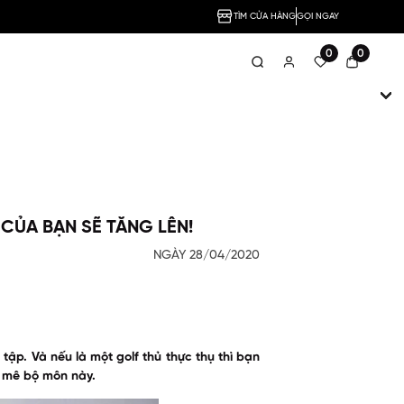
TÌM CỬA HÀNG
GỌI NGAY
0
0
CỦA BẠN SẼ TĂNG LÊN!
NGÀY 28/04/2020
tập. Và nếu là một golf thủ thực thụ thì bạn
m mê bộ môn này.