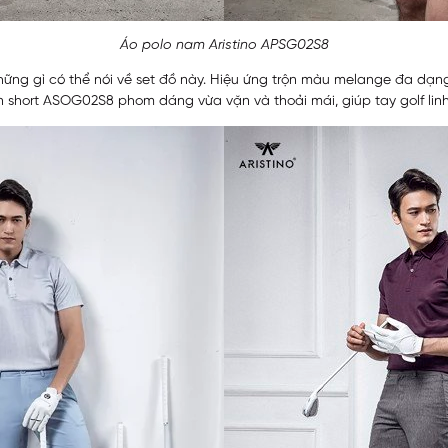
Áo polo nam Aristino APSG02S8
hững gì có thể nói về set đồ này. Hiệu ứng trộn màu melange đa dạn
 short ASOG02S8 phom dáng vừa vặn và thoải mái, giúp tay golf lin