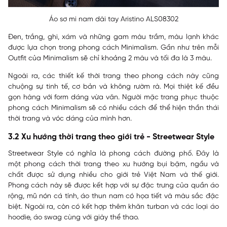
Áo sơ mi nam dài tay Aristino ALS08302
Đen, trắng, ghi, xám và những gam màu trầm, màu lạnh khác
được lựa chọn trong phong cách Minimalism. Gần như trên mỗi
Outfit của Minimalism sẽ chỉ khoảng 2 màu và tối đa là 3 màu.
Ngoài ra, các thiết kế thời trang theo phong cách này cũng
chuộng sự tinh tế, cơ bản và không rườm rà. Mọi thiệt kế đều
gọn hàng với form dáng vừa văn. Người mặc trang phục thuộc
phong cách Minimalism sẽ có nhiều cách để thể hiện thần thái
thời trang và vóc dáng của mình hơn.
3.2 Xu hướng thời trang theo giới trẻ - Streetwear Style
Streetwear Style có nghĩa là phong cách đường phố. Đây là
một phong cách thời trang theo xu hướng bụi bặm, ngầu và
chất được sử dụng nhiều cho giới trẻ Việt Nam và thế giới.
Phong cách này sẽ được kết hợp với sự đặc trưng của quần áo
rộng, mũ nón cá tính, áo thun nam có họa tiết và màu sắc đặc
biệt. Ngoài ra, còn có kết hợp thêm khăn turban và các loại áo
hoodie, áo swag cùng với giày thể thao.