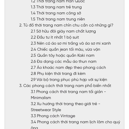
1.2 Thời trang nam Hàn Quốc
1.3 Thời trang nam trẻ trung
1.4 Thời trang nam công sở
1.5 Thời trang nam trung niên
2. Tủ đồ thời trang nam chỉn chu cần có những gì?
2.1 Sở hữu đôi giày nam chất lượng
2.2 Đầu tư ít nhất 1 bộ suit
2.3 Nên có áo sơ mi trắng và áo sơ mi xanh
2.4 Chiếc quần jean tối màu, vừa vặn
2.5 Quần tây hoặc quần Kaki nam
2.6 Đa dạng các mẫu áo thun nam
2.7 Áo khoác nam đẹp theo phong cách
2.8 Phụ kiện thời trang đi kèm
2.9 Vài bộ trang phục phù hợp với sự kiện
3. Các phong cách thời trang nam phổ biến nhất
3.1 Phong cách thời trang nam tối giản -
Minimalism
3.2 Xu hướng thời trang theo giới trẻ -
Streetwear Style
3.3 Phong cách Vintage
3.4 Phong cách thời trang nam lịch lãm cho quý
ông