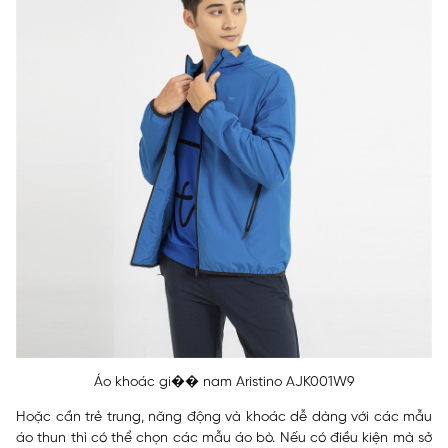
Áo khoác gi�� nam Aristino AJK001W9
Hoặc cần trẻ trung, năng động và khoác dễ dàng với các mẫu
áo thun thì có thể chọn các mẫu áo bò. Nếu có điều kiện mà sở