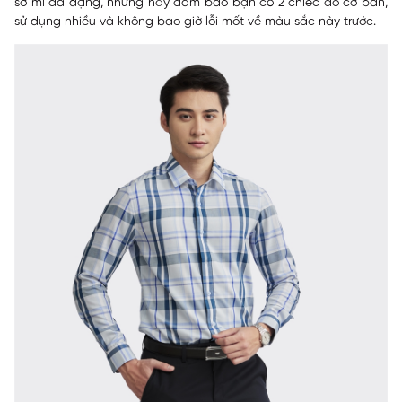
sơ mi đa dạng, nhưng hãy đảm bảo bạn có 2 chiếc áo cơ bản,
sử dụng nhiều và không bao giờ lỗi mốt về màu sắc này trước.