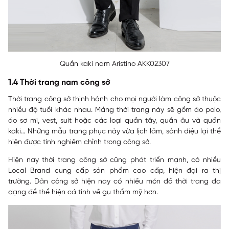
Quần kaki nam Aristino AKK02307
1.4 Thời trang nam công sở
Thời trang công sở thịnh hành cho mọi người làm công sở thuộc
nhiều độ tuổi khác nhau. Mảng thời trang này sẽ gồm áo polo,
áo sơ mi, vest, suit hoặc các loại quần tây, quần âu và quần
kaki… Những mẫu trang phục này vừa lịch lãm, sành điệu lại thể
hiện được tính nghiêm chỉnh trong công sở.
Hiện nay thời trang công sở cũng phát triển mạnh, có nhiều
Local Brand cung cấp sản phẩm cao cấp, hiện đại ra thị
trường. Dân công sở hiện nay có nhiều món đồ thời trang đa
dạng để thể hiện cá tính về gu thẩm mỹ hơn.