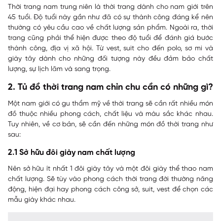
Thời trang nam trung niên là thời trang dành cho nam giới trên
45 tuổi. Độ tuổi này gần như đã có sự thành công đáng kể nên
thường có yêu cầu cao về chất lượng sản phẩm. Ngoài ra, thời
trang cũng phải thể hiện được theo độ tuổi để đánh giá bước
thành công, địa vị xã hội. Từ vest, suit cho đến polo, sơ mi và
giày tây dành cho những đối tượng này đều đảm bảo chất
lượng, sự lịch lãm và sang trọng.
2. Tủ đồ thời trang nam chỉn chu cần có những gì?
Một nam giới có gu thẩm mỹ về thời trang sẽ cần rất nhiều món
đồ thuộc nhiều phong cách, chất liệu và màu sắc khác nhau.
Tuy nhiên, về cơ bản, sẽ cần đến những món đồ thời trang như
sau:
2.1 Sở hữu đôi giày nam chất lượng
Nên sở hữu ít nhất 1 đôi giày tây và một đôi giày thể thao nam
chất lượng. Sẽ tùy vào phong cách thời trang đời thường năng
động, hiện đại hay phong cách công sở, suit, vest để chọn các
mẫu giày khác nhau.