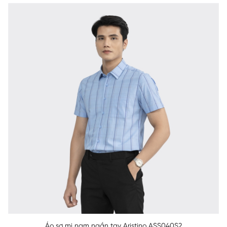
Áo sơ mi nam ngắn tay Aristino ASS040S2