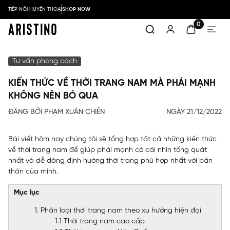
TIẾP NỐI HUYỀN THOẠI
SHOP NOW
0
Tư vấn phong cách
KIẾN THỨC VỀ THỜI TRANG NAM MÀ PHÁI MẠNH
KHÔNG NÊN BỎ QUA
ĐĂNG BỞI PHẠM XUÂN CHIẾN
NGÀY 21/12/2022
Bài viết hôm nay chúng tôi sẽ tổng hợp tất cả những kiến thức
về thời trang nam để giúp phái mạnh có cái nhìn tổng quát
nhất và dễ dàng định hướng thời trang phù hợp nhất với bản
thân của mình.
Mục lục
1. Phân loại thời trang nam theo xu hướng hiện đại
1.1 Thời trang nam cao cấp