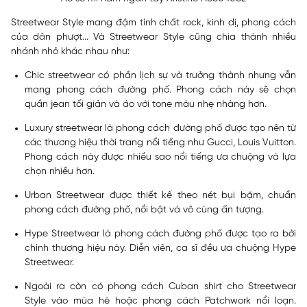
Streetwear Style mang đậm tính chất rock, kinh dị, phong cách
của dân phượt... Và Streetwear Style cũng chia thành nhiều
nhánh nhỏ khác nhau như:
Chic streetwear có phần lịch sự và trưởng thành nhưng vẫn
mang phong cách đường phố. Phong cách này sẽ chọn
quần jean tối giản và áo với tone màu nhẹ nhàng hơn.
Luxury streetwear là phong cách đường phố được tạo nên từ
các thương hiệu thời trang nổi tiếng như Gucci, Louis Vuitton.
Phong cách này được nhiều sao nổi tiếng ưa chuộng và lựa
chọn nhiều hơn.
Urban Streetwear được thiết kế theo nét bụi bặm, chuẩn
phong cách đường phố, nổi bật và vô cùng ấn tượng.
Hype Streetwear là phong cách đường phố được tạo ra bởi
chính thương hiệu này. Diễn viên, ca sĩ đều ưa chuộng Hype
Streetwear.
Ngoài ra còn có phong cách Cuban shirt cho Streetwear
Style vào mùa hè hoặc phong cách Patchwork nổi loạn.