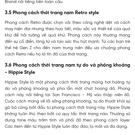
Brand nổi tiếng trên toàn cầu.
3.5 Phong cách thời trang nam Retro style
Phong cách Retro được chọn vải theo công nghệ dệt và cách
may hiện đại nhưng theo họa tiết, màu sắc và thiết kế của quá
khứ để hồi tưởng về quá khứ. Phong cách này thường mang
đến sự cổ điển, lãng tử và tạo sức thu hút mạnh. Từ các bạn trẻ
thế hệ Gen Z cho đến nam trung niên đều ưa chuộng phong
cách Retro nếu họ là tín đồ của thời trang.
3.6 Phong cách thời trang nam tự do và phóng khoáng
- Hippie Style
Hippie Style là một phong cách thời trang mang hơi hướng tự
do và phóng khoáng và pha lẫn một chút hoang dã. Phong
cách này nổi tiếng tại San Francisco – Mỹ vào thập niên 60.
Cuộc cách mạng về lối sống phóng khoáng, tự do thoát khỏi sự
gò bó cũng bắt đầu tư phong cách thời trang này. Hippie Style
không tuân thủ theo bất cứ quy tắc thời trang nào. Thường sử
dụng tone màu trầm tính và phối đồ theo phong cách layer.
Các item đến từ Hippie Style luôn độc đáo, lạ mắt và đa dạng.