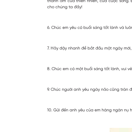
thanh âm của thiên nhiên, của cuộc sống.
cho chúng ta đấy!
6. Chúc em yêu có buổi sáng tốt lành và luô
7. Hãy dậy nhanh để bắt đầu một ngày mới,
8. Chúc em có một buổi sáng tốt lành, vui v
9. Chúc người anh yêu ngày não cũng tràn đ
10. Gửi đến anh yêu của em hàng ngàn nụ h