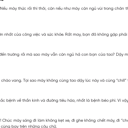
 Nếu mày thức rồi thì thôi, còn nếu như mày còn ngủ vùi trong chăn th
ớn nhất của công việc và sức khỏe. Rất may, bạn đã không gặp phải h
em đến trường rồi mà sao mày vẫn còn ngủ hả con bạn của tao? Dậy 
hót chào vang. Tại sao mày không cùng tao dậy lúc này và cùng “chil
c bệnh về thần kinh và đường tiêu hóa, nhất là bệnh béo phì. Vì vậy,
”! Chúc mày sáng đi làm không kẹt xe, đi ghe không chết máy, đi “ch
à cùng bay trên những câu chữ.