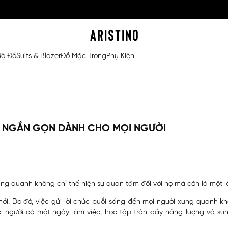
Bộ Đồ
Suits & Blazer
Đồ Mặc Trong
Phụ Kiện
Y, NGẮN GỌN DÀNH CHO MỌI NGƯỜI
ung quanh không chỉ thể hiện sự quan tâm đối với họ mà còn là một lờ
ới. Do đó, việc gửi lời chúc buổi sáng đến mọi người xung quanh k
mọi người có một ngày làm việc, học tập tràn đầy năng lượng và su