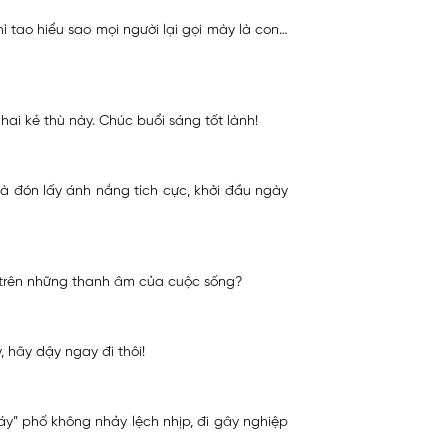
ì tao hiểu sao mọi người lại gọi mày là con…
ai kẻ thù này. Chúc buổi sáng tốt lành!
mà đón lấy ánh nắng tích cực, khởi đầu ngày
l” trên những thanh âm của cuộc sống?
 hãy dậy ngay đi thôi!
áy” phố không nhảy lệch nhịp, đi gây nghiệp