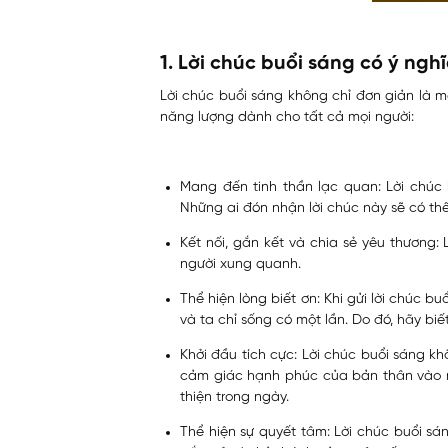
1. Lời chúc buổi sáng có ý ngh
Lời chúc buổi sáng không chỉ đơn giản là m
năng lượng dành cho tất cả mọi người:
Mang đến tinh thần lạc quan:
Lời chúc
Những ai đón nhận lời chúc này sẽ có th
Kết nối, gắn kết và chia sẻ yêu thương:
người xung quanh.
Thể hiện lòng biết ơn:
Khi gửi lời chúc b
và ta chỉ sống có một lần. Do đó, hãy b
Khởi đầu tích cực:
Lời chúc buổi sáng kh
cảm giác hạnh phúc của bản thân vào m
thiện trong ngày.
Thể hiện sự quyết tâm:
Lời chúc buổi sá