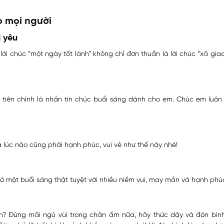
o mọi người
i yêu
lời chúc “một ngày tốt lành” không chỉ đơn thuần là lời chúc “xã gia
u tiên chính là nhắn tin chúc buổi sáng dành cho em. Chúc em luôn
à lúc nào cũng phải hạnh phúc, vui vẻ như thế này nhé!
ó một buổi sáng thật tuyệt vời nhiều niềm vui, may mắn và hạnh phú
h? Đừng mãi ngủ vùi trong chăn ấm nữa, hãy thức dậy và đón bìn