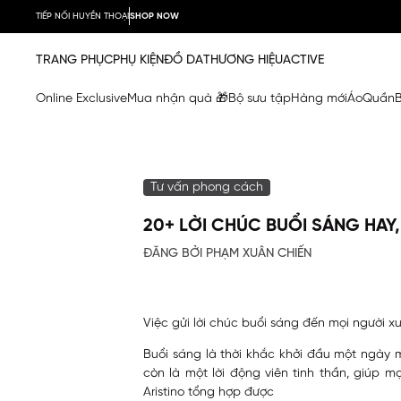
TIẾP NỐI HUYỀN THOẠI
SHOP NOW
TRANG PHỤC
PHỤ KIỆN
ĐỒ DA
THƯƠNG HIỆU
ACTIVE
Online Exclusive
Mua nhận quà 🎁
Bộ sưu tập
Hàng mới
Áo
Quần
Tư vấn phong cách
20+ LỜI CHÚC BUỔI SÁNG HA
ĐĂNG BỞI PHẠM XUÂN CHIẾN
Việc gửi lời chúc buổi sáng đến mọi người x
Buổi sáng là thời khắc khởi đầu một ngày m
còn là một lời động viên tinh thần, giúp 
Aristino
tổng hợp được