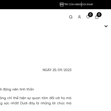
TÌM CỬA HÀNG
GỌI NGAY
0
0
NGÀY 25/09/2023
i động viên tinh thần
hông chỉ thể hiện sự quan tâm đối với họ mà
ng sức nhất! Dưới đây là những lời chúc mà