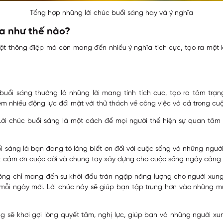
Tổng hợp những lời chúc buổi sáng hay và ý nghĩa
ĩa như thế nào?
ột thông điệp mà còn mang đến nhiều ý nghĩa tích cực, tạo ra một 
 buổi sáng thường là những lời mang tính tích cực, tạo ra tâm trạ
êm nhiều động lực đối mặt với thử thách về công việc và cả trong cu
Lời chúc buổi sáng là một cách để mọi người thể hiện sự quan tâm
uổi sáng là bạn đang tỏ lòng biết ơn đối với cuộc sống và những ngư
iết cảm ơn cuộc đời và chung tay xây dựng cho cuộc sống ngày càng 
ông chỉ mang đến sự khởi đầu tràn ngập năng lượng cho người xung 
ỗi ngày mới. Lời chúc này sẽ giúp bạn tập trung hơn vào những 
ng sẽ khơi gợi lòng quyết tâm, nghị lực, giúp bạn và những người xu