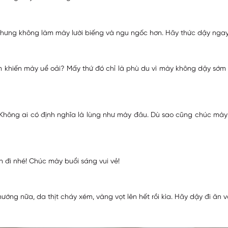
ưng không làm mày lười biếng và ngu ngốc hơn. Hãy thức dậy ngay 
 khiến mày uể oải? Mấy thứ đó chỉ là phù du vì mày không dậy sớm 
! Không ai có định nghĩa là lùng như mày đâu. Dù sao cũng chúc mà
n đi nhé! Chúc mày buổi sáng vui vẻ!
ướng nữa, da thịt cháy xém, vàng vọt lên hết rồi kìa. Hãy dậy đi ăn 