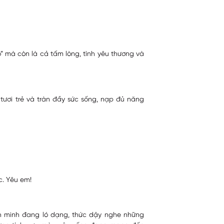
o” mà còn là cả tấm lòng, tình yêu thương và
 tươi trẻ và tràn đầy sức sống, nạp đủ năng
c. Yêu em!
h minh đang ló dạng, thức dậy nghe những