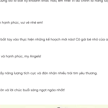
 Đừng bỏ lỡ bất kỳ khoảnh khắc nào, em nhé! Vì đó chính là năng 
n hạnh phúc, vui vẻ nhé em!
 bắt tay vào thực hiện những kế hoạch mới nào! Cô gái bé nhỏ của a
ẻ và hạnh phúc, my Angels!
ầy năng lượng tích cực và đón nhận nhiều trái tim yêu thương.
ôn và lời chúc buổi sáng ngọt ngào nhất!