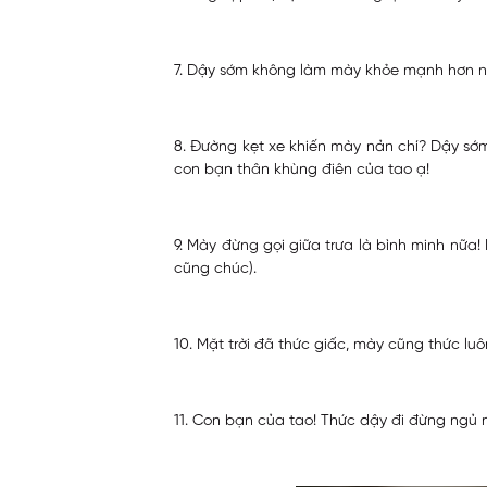
7. Dậy sớm không làm mày khỏe mạnh hơn nh
8. Đường kẹt xe khiến mày nản chí? Dậy sớm
con bạn thân khùng điên của tao ạ!
9. Mày đừng gọi giữa trưa là bình minh nữa
cũng chúc).
10. Mặt trời đã thức giấc, mày cũng thức luô
11. Con bạn của tao! Thức dậy đi đừng ngủ n