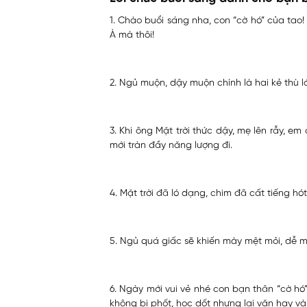
1. Chào buổi sáng nha, con “cờ hó” của tao!
À mà thôi!
2. Ngủ muộn, dậy muộn chính là hai kẻ thù l
3. Khi ông Mặt trời thức dậy, mẹ lên rẫy, 
mới tràn đầy năng lượng đi.
4. Mặt trời đã ló dạng, chim đã cất tiếng 
5. Ngủ quá giấc sẽ khiến mày mệt mỏi, dễ mắ
6. Ngày mới vui vẻ nhé con bạn thân “cờ hó
không bị phốt, học dốt nhưng lại văn hay v