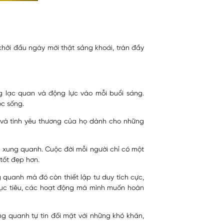
khởi đầu ngày mới thật sảng khoái, tràn đầy
ng lạc quan và động lực vào mỗi buổi sáng.
ộc sống.
 và tình yêu thương của họ dành cho những
ời xung quanh. Cuộc đời mỗi người chỉ có một
tốt đẹp hơn.
quanh mà đó còn thiết lập tư duy tích cực,
mục tiêu, các hoạt động mà mình muốn hoàn
ng quanh tự tin đối mặt với những khó khăn,