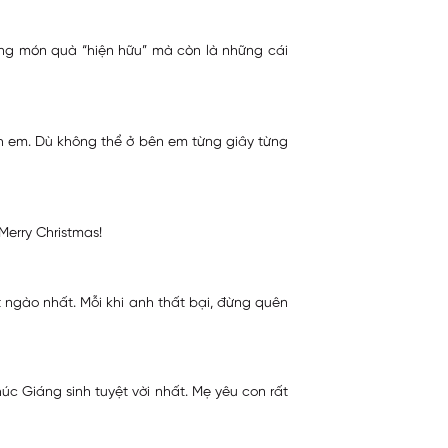
ng món quà “hiện hữu” mà còn là những cái
nh em. Dù không thể ở bên em từng giây từng
Merry Christmas!
t ngào nhất. Mỗi khi anh thất bại, đừng quên
úc Giáng sinh tuyệt vời nhất. Mẹ yêu con rất