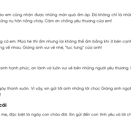
h nào em cũng nhận được những món quà ấm áp. Đó không chỉ là nhữ
những nụ hôn nồng cháy. Cảm ơn chồng yêu thương của em!
ông có em. Mùa hè thì ấm nhưng lại không thể ấm bằng khi ở bên cạ
g về nhau. Giáng sinh vui vẻ nhé, “tục tưng” của anh!
 sinh hạnh phúc, an lành và luôn vui vẻ bên những người yêu thương. 
 thanh xuân. Vì vậy, xin gửi tới anh những lời chúc Giáng sinh ngọ
!
cái
mẹ, đặc biệt là ngày con chào đời. Xin gửi đến con tình yêu và lời ch