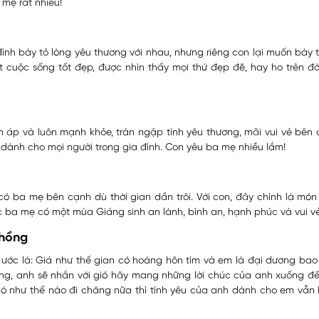
mẹ rất nhiều!
 đình bày tỏ lòng yêu thương với nhau, nhưng riêng con lại muốn bày t
 cuộc sống tốt đẹp, được nhìn thấy mọi thứ đẹp đẽ, hay ho trên đờ
ấm áp và luôn mạnh khỏe, tràn ngập tình yêu thương, mãi vui vẻ b
dành cho mọi người trong gia đình. Con yêu ba mẹ nhiều lắm!
 có ba mẹ bên cạnh dù thời gian dần trôi. Với con, đây chính là mó
c ba mẹ có một mùa Giáng sinh an lành, bình an, hạnh phúc và vui vẻ
chồng
 ước là: Giá như thế gian có hoàng hôn tím và em là đại dương bao la
ng, anh sẽ nhắn với gió hãy mang những lời chúc của anh xuống đ
ó như thế nào đi chăng nữa thì tình yêu của anh dành cho em vẫn