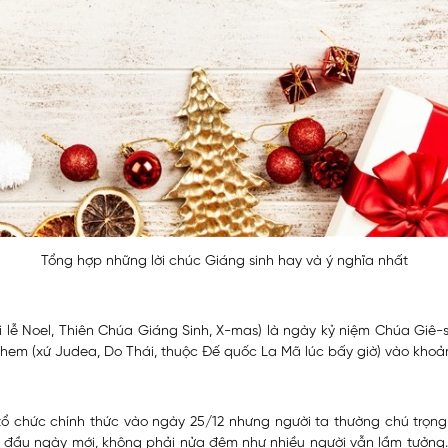
Tổng hợp những lời chúc Giáng sinh hay và ý nghĩa nhất
ọi lễ Noel, Thiên Chúa Giáng Sinh, X-mas) là ngày kỷ niệm Chúa Giê
lehem (xứ Judea, Do Thái, thuộc Đế quốc La Mã lúc bấy giờ) vào kho
tổ chức chính thức vào ngày 25/12 nhưng người ta thường chú trọng 
ắt đầu ngày mới, không phải nửa đêm như nhiều người vẫn lầm tưởng.