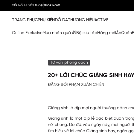
TIẾP NỐI HUYỀN THOẠI
SHOP NOW
TRANG PHỤC
PHỤ KIỆN
ĐỒ DA
THƯƠNG HIỆU
ACTIVE
Online Exclusive
Mua nhận quà 🎁
Bộ sưu tập
Hàng mới
Áo
Quần
Tư vấn phong cách
20+ LỜI CHÚC GIÁNG SINH HA
ĐĂNG BỞI PHẠM XUÂN CHIẾN
Giáng sinh là dịp mọi người thường dành ch
Giáng sinh là một dịp lễ đặc biệt quan trọn
nói chung. Do đó, vào ngày này, mọi người 
tìm hiểu về lời chúc Giáng sinh hay, ngắn g