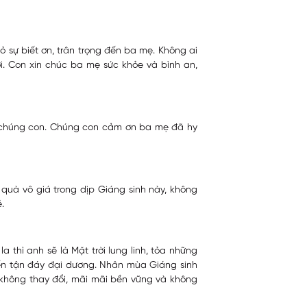
ỏ sự biết ơn, trân trọng đến ba mẹ. Không ai
i. Con xin chúc ba mẹ sức khỏe và bình an,
ên chúng con. Chúng con cảm ơn ba mẹ đã hy
n quà vô giá trong dịp Giáng sinh này, không
.
 thì anh sẽ là Mặt trời lung linh, tỏa những
ến tận đáy đại dương. Nhân mùa Giáng sinh
 không thay đổi, mãi mãi bền vững và không