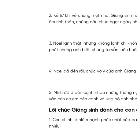
2. Kể từ khi về chung một nhà, Giáng sin
ôm tinh thần, những câu chúc ngọt ngào, 
3. Noel lạnh thật, nhưng không lạnh khi kh
phút nhưng anh biết, chúng ta vẫn luôn hướn
4. Noel đã đến rồi, chúc vợ ý của anh Giáng
5. Mình đã ở bên cạnh nhau những tháng ngày
vẫn còn có em bên cạnh và ủng hộ anh nhé
Lời chúc Giáng sinh dành cho con 
1. Con chính là niềm hạnh phúc nhất của ba 
nhiều!