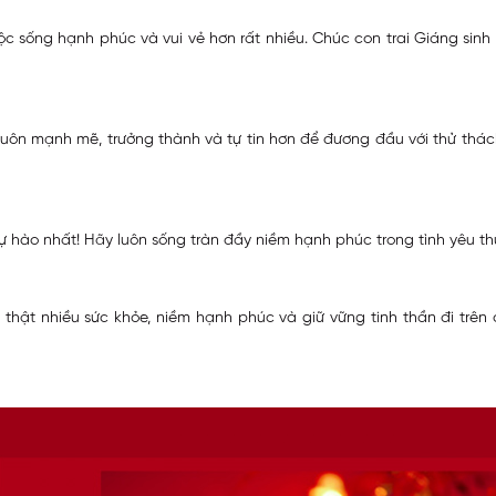
 sống hạnh phúc và vui vẻ hơn rất nhiều. Chúc con trai Giáng sinh 
luôn mạnh mẽ, trưởng thành và tự tin hơn để đương đầu với thử thác
 hào nhất! Hãy luôn sống tràn đầy niềm hạnh phúc trong tình yêu thư
 thật nhiều sức khỏe, niềm hạnh phúc và giữ vững tinh thần đi trê