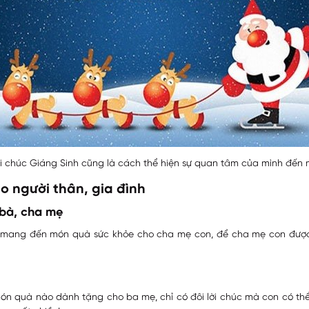
i chúc Giáng Sinh cũng là cách thể hiện sự quan tâm của mình đến 
o người thân, gia đình
 bà, cha mẹ
oel mang đến món quà sức khỏe cho cha mẹ con, để cha mẹ con được
món quà nào dành tặng cho ba mẹ, chỉ có đôi lời chúc mà con có t