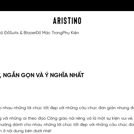
Bộ Đồ
Suits & Blazer
Đồ Mặc Trong
Phụ Kiện
Y, NGẮN GỌN VÀ Ý NGHĨA NHẤT
o nhau những lời chúc tốt đẹp với những câu chúc đơn giản nhưng đầy
g với những ai theo đạo Công giáo nói riêng và là một sự kiện vui vẻ,
thường dành cho nhau những lời chúc tốt đẹp với những câu chúc đơ
ọn ở nội dung bên dưới nhé!