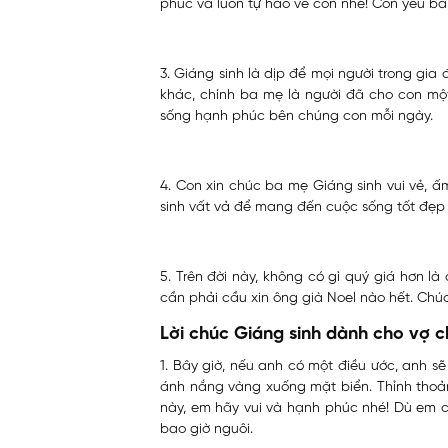
phúc và luôn tự hào về con nhé! Con yêu ba 
3. Giáng sinh là dịp để mọi người trong gia
khác, chính ba mẹ là người đã cho con một
sống hạnh phúc bên chúng con mỗi ngày.
4. Con xin chúc ba mẹ Giáng sinh vui vẻ, 
sinh vất vả để mang đến cuộc sống tốt đẹp 
5. Trên đời này, không có gì quý giá hơn là
cần phải cầu xin ông già Noel nào hết. Chú
Lời chúc Giáng sinh dành cho vợ 
1. Bây giờ, nếu anh có một điều ước, anh sẽ
ánh nắng vàng xuống mặt biển. Thỉnh thoả
này, em hãy vui và hạnh phúc nhé! Dù em c
bao giờ nguôi.