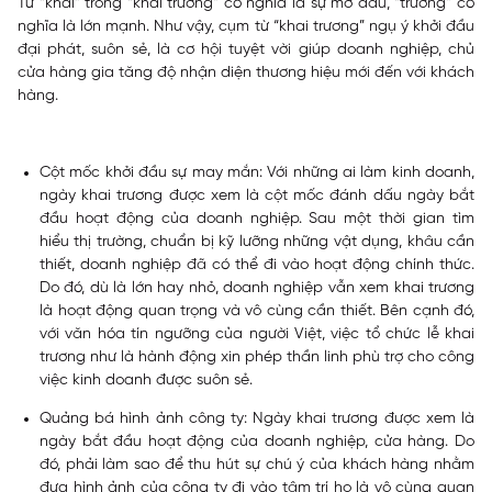
Từ “khai” trong “khai trương” có nghĩa là sự mở đầu, “trương” có
nghĩa là lớn mạnh. Như vậy, cụm từ “khai trương” ngụ ý khởi đầu
đại phát, suôn sẻ, là cơ hội tuyệt vời giúp doanh nghiệp, chủ
cửa hàng gia tăng độ nhận diện thương hiệu mới đến với khách
hàng.
Cột mốc khởi đầu sự may mắn:
Với những ai làm kinh doanh,
ngày khai trương được xem là cột mốc đánh dấu ngày bắt
đầu hoạt động của doanh nghiệp. Sau một thời gian tìm
hiểu thị trường, chuẩn bị kỹ lưỡng những vật dụng, khâu cần
thiết, doanh nghiệp đã có thể đi vào hoạt động chính thức.
Do đó, dù là lớn hay nhỏ, doanh nghiệp vẫn xem khai trương
là hoạt động quan trọng và vô cùng cần thiết. Bên cạnh đó,
với văn hóa tín ngưỡng của người Việt, việc tổ chức lễ khai
trương như là hành động xin phép thần linh phù trợ cho công
việc kinh doanh được suôn sẻ.
Quảng bá hình ảnh công ty:
Ngày khai trương được xem là
ngày bắt đầu hoạt động của doanh nghiệp, cửa hàng. Do
đó, phải làm sao để thu hút sự chú ý của khách hàng nhằm
đưa hình ảnh của công ty đi vào tâm trí họ là vô cùng quan