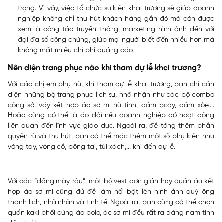
trọng. Vì vậy, việc tổ chức sự kiện khai trương sẽ giúp doanh
nghiệp không chỉ thu hút khách hàng gần đó mà còn được
xem là công tác truyền thông, marketing hình ảnh đến với
đại đa số công chúng, giúp mọi người biết đến nhiều hơn mà
không mất nhiều chi phí quảng cáo.
Nên diện trang phục nào khi tham dự lễ khai trương?
Với các chị em phụ nữ, khi tham dự lễ khai trương, bạn chỉ cần
diện những bộ trang phục lịch sự, nhã nhặn như các bộ combo
công sở, váy kết hợp áo sơ mi nữ tính, đầm body, đầm xòe,...
Hoặc cũng có thể là áo dài nếu doanh nghiệp đó hoạt động
liên quan đến lĩnh vực giáo dục. Ngoài ra, để tăng thêm phần
quyến rũ và thu hút, bạn có thể mặc thêm một số phụ kiện như
vòng tay, vòng cổ, bông tai, túi xách,... khi đến dự lễ.
Với các “đấng mày râu”, một bộ vest đơn giản hay quần âu kết
hợp áo sơ mi cũng đủ để làm nổi bật lên hình ảnh quý ông
thanh lịch, nhã nhặn và tinh tế. Ngoài ra, bạn cũng có thể chọn
quần kaki phối cùng áo polo, áo sơ mi đều rất ra dáng nam tính