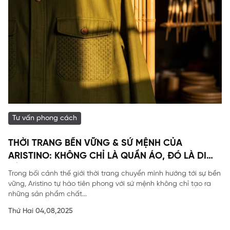
Tư vấn phong cách
THỜI TRANG BỀN VỮNG & SỨ MỆNH CỦA
ARISTINO: KHÔNG CHỈ LÀ QUẦN ÁO, ĐÓ LÀ DI
SẢN
Trong bối cảnh thế giới thời trang chuyển mình hướng tới sự bền
vững, Aristino tự hào tiên phong với sứ mệnh không chỉ tạo ra
những sản phẩm chất...
Thứ Hai 04,08,2025