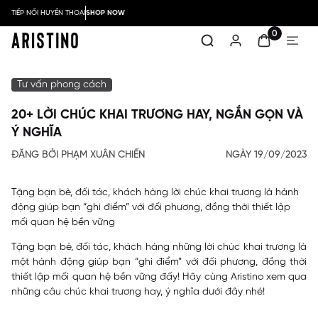
TIẾP NỐI HUYỀN THOẠI
SHOP NOW
0
Tư vấn phong cách
20+ LỜI CHÚC KHAI TRƯƠNG HAY, NGẮN GỌN VÀ
Ý NGHĨA
ĐĂNG BỞI PHẠM XUÂN CHIẾN
NGÀY 19/09/2023
Tặng bạn bè, đối tác, khách hàng lời chúc khai trương là hành
động giúp bạn “ghi điểm” với đối phương, đồng thời thiết lập
mối quan hệ bền vững
Tặng bạn bè, đối tác, khách hàng những lời chúc khai trương là
một hành động giúp bạn “ghi điểm” với đối phương, đồng thời
thiết lập mối quan hệ bền vững đấy! Hãy cùng
Aristino
xem qua
những câu chúc khai trương hay, ý nghĩa dưới đây nhé!