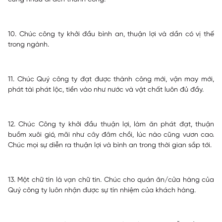
10. Chúc công ty khởi đầu bình an, thuận lợi và dần có vị thế
trong ngành.
11. Chúc Quý công ty đạt được thành công mới, vận may mới,
phát tài phát lộc, tiền vào như nước và vật chất luôn đủ đầy.
12. Chúc Công ty khởi đầu thuận lợi, làm ăn phát đạt, thuận
buồm xuôi gió, mãi như cây đâm chồi, lúc nào cũng vươn cao.
Chúc mọi sự diễn ra thuận lợi và bình an trong thời gian sắp tới.
13. Một chữ tín là vạn chữ tin. Chúc cho quán ăn/cửa hàng của
Quý công ty luôn nhận được sự tín nhiệm của khách hàng.