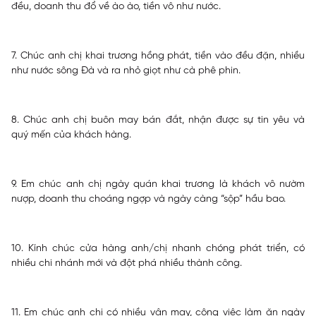
đều, doanh thu đổ về ào ào, tiền vô như nước.
7. Chúc anh chị khai trương hồng phát, tiền vào đều đặn, nhiều
như nước sông Đà và ra nhỏ giọt như cà phê phin.
8. Chúc anh chị buôn may bán đắt, nhận được sự tin yêu và
quý mến của khách hàng.
9. Em chúc anh chị ngày quán khai trương là khách vô nườm
nượp, doanh thu choáng ngợp và ngày càng “sộp” hầu bao.
10. Kính chúc cửa hàng anh/chị nhanh chóng phát triển, có
nhiều chi nhánh mới và đột phá nhiều thành công.
11. Em chúc anh chị có nhiều vận may, công việc làm ăn ngày