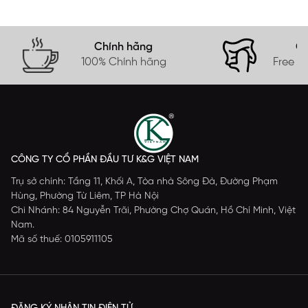
Chính hãng
Gi
100% Chính hãng
Free s
CÔNG TY CỔ PHẦN ĐẦU TƯ K&G VIỆT NAM
Trụ sở chính: Tầng 11, Khối A, Tòa nhà Sông Đà, Đường Phạm
Hùng, Phường Từ Liêm, TP Hà Nội
Chi Nhánh: 84 Nguyễn Trãi, Phường Chợ Quán, Hồ Chí Minh, Việt
Nam.
Mã số thuế: 0105911105