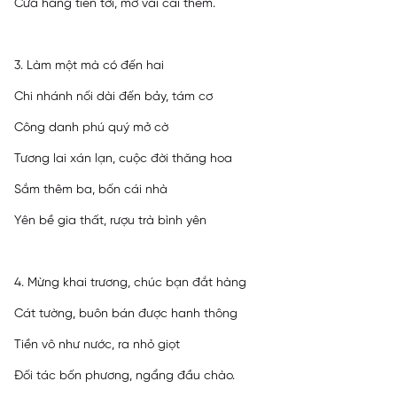
Cửa hàng tiến tới, mở vài cái thêm.
3. Làm một mà có đến hai
Chi nhánh nối dài đến bảy, tám cơ
Công danh phú quý mở cờ
Tương lai xán lạn, cuộc đời thăng hoa
Sắm thêm ba, bốn cái nhà
Yên bề gia thất, rượu trà bình yên
4. Mừng khai trương, chúc bạn đắt hàng
Cát tường, buôn bán được hanh thông
Tiền vô như nước, ra nhỏ giọt
Đối tác bốn phương, ngẩng đầu chào.