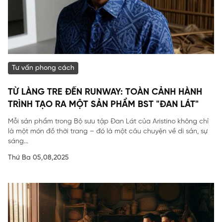
Tư vấn phong cách
TỪ LÀNG TRE ĐẾN RUNWAY: TOÀN CẢNH HÀNH
TRÌNH TẠO RA MỘT SẢN PHẨM BST "ĐAN LÁT"
Mỗi sản phẩm trong Bộ sưu tập Đan Lát của Aristino không chỉ
là một món đồ thời trang – đó là một câu chuyện về di sản, sự
sáng...
Thứ Ba 05,08,2025