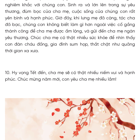
nghiêm khắc với chúng con. Sinh ra và lớn lên trong sự yêu
thương, đùm bọc của cha mẹ, cuộc sống của chúng con rất
yên bình và hạnh phúc. Giờ đây, khi lưng mẹ đã còng, tóc cha
đã bạc, chúng con không biết làm gì hơn ngoài việc cố gắng
thành công để cha mẹ được ấm lòng, và gửi đến cha mẹ ngàn
yêu thương. Chúc cha mẹ có thật nhiều sức khỏe để nhìn thấy
con đàn cháu đống, gia đình sum họp, thắt chặt như quãng
thời gian xa xưa.
10. Hy vọng Tết đến, cha mẹ sẽ có thật nhiều niềm vui và hạnh
phúc. Chúc mừng năm mới, con yêu cha mẹ nhiều lắm!