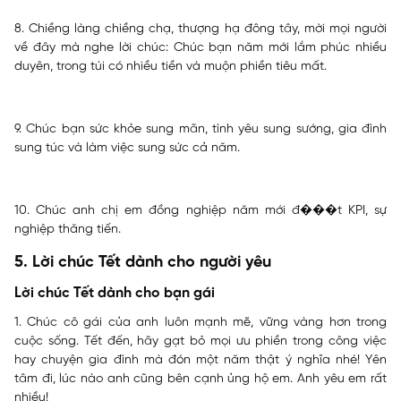
8. Chiềng làng chiềng chạ, thượng hạ đông tây, mời mọi người
về đây mà nghe lời chúc: Chúc bạn năm mới lắm phúc nhiều
duyên, trong túi có nhiều tiền và muộn phiền tiêu mất.
9. Chúc bạn sức khỏe sung mãn, tình yêu sung sướng, gia đình
sung túc và làm việc sung sức cả năm.
10. Chúc anh chị em đồng nghiệp năm mới đ���t KPI, sự
nghiệp thăng tiến.
5. Lời chúc Tết dành cho người yêu
Lời chúc Tết dành cho bạn gái
1. Chúc cô gái của anh luôn mạnh mẽ, vững vàng hơn trong
cuộc sống. Tết đến, hãy gạt bỏ mọi ưu phiền trong công việc
hay chuyện gia đình mà đón một năm thật ý nghĩa nhé! Yên
tâm đi, lúc nào anh cũng bên cạnh ủng hộ em. Anh yêu em rất
nhiều!