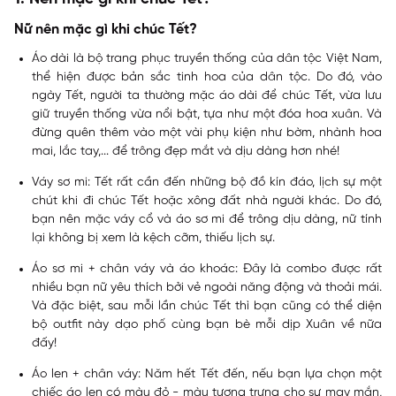
Nữ nên mặc gì khi chúc Tết?
Áo dài
là bộ trang phục truyền thống của dân tộc Việt Nam,
thể hiện được bản sắc tinh hoa của dân tộc. Do đó, vào
ngày Tết, người ta thường mặc áo dài để chúc Tết, vừa lưu
giữ truyền thống vừa nổi bật, tựa như một đóa hoa xuân. Và
đừng quên thêm vào một vài phụ kiện như bờm, nhành hoa
mai, lắc tay,... để trông đẹp mắt và dịu dàng hơn nhé!
Váy sơ mi:
Tết rất cần đến những bộ đồ kín đáo, lịch sự một
chút khi đi chúc Tết hoặc xông đất nhà người khác. Do đó,
bạn nên mặc váy cổ và áo sơ mi để trông dịu dàng, nữ tính
lại không bị xem là kệch cỡm, thiếu lịch sự.
Áo sơ mi + chân váy và áo khoác:
Đây là combo được rất
nhiều bạn nữ yêu thích bởi vẻ ngoài năng động và thoải mái.
Và đặc biệt, sau mỗi lần chúc Tết thì bạn cũng có thể diện
bộ outfit này dạo phố cùng bạn bè mỗi dịp Xuân về nữa
đấy!
Áo len + chân váy:
Năm hết Tết đến, nếu bạn lựa chọn một
chiếc áo len có màu đỏ - màu tượng trưng cho sự may mắn,