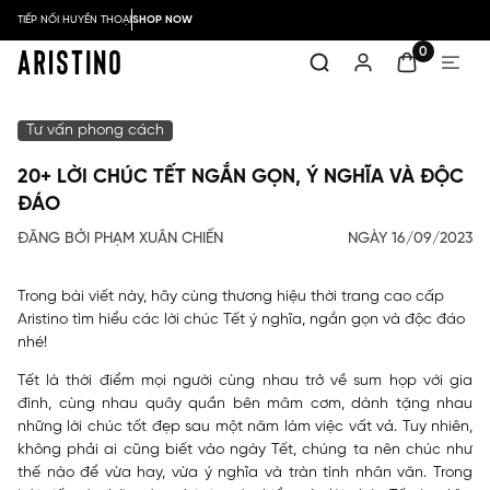
TIẾP NỐI HUYỀN THOẠI
SHOP NOW
0
Tư vấn phong cách
20+ LỜI CHÚC TẾT NGẮN GỌN, Ý NGHĨA VÀ ĐỘC
ĐÁO
ĐĂNG BỞI PHẠM XUÂN CHIẾN
NGÀY 16/09/2023
Trong bài viết này, hãy cùng thương hiệu thời trang cao cấp
Aristino tìm hiểu các lời chúc Tết ý nghĩa, ngắn gọn và độc đáo
nhé!
Tết là thời điểm mọi người cùng nhau trở về sum họp với gia
đình, cùng nhau quây quần bên mâm cơm, dành tặng nhau
những lời chúc tốt đẹp sau một năm làm việc vất vả. Tuy nhiên,
không phải ai cũng biết vào ngày Tết, chúng ta nên chúc như
thế nào để vừa hay, vừa ý nghĩa và tràn tính nhân văn. Trong