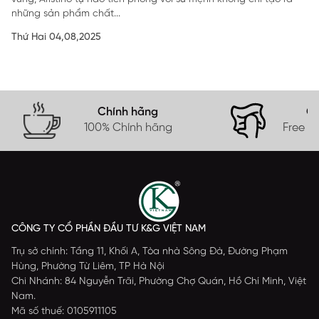
những sản phẩm chất...
Thứ Hai 04,08,2025
Chính hãng
Gi
100% Chính hãng
Free s
CÔNG TY CỔ PHẦN ĐẦU TƯ K&G VIỆT NAM
Trụ sở chính: Tầng 11, Khối A, Tòa nhà Sông Đà, Đường Phạm
Hùng, Phường Từ Liêm, TP Hà Nội
Chi Nhánh: 84 Nguyễn Trãi, Phường Chợ Quán, Hồ Chí Minh, Việt
Nam.
Mã số thuế: 0105911105