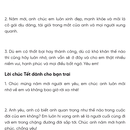
2. Năm mới, anh chúc em luôn xinh đẹp, mạnh khỏe và mãi là
cô gái dịu dàng, tài giỏi trong mắt của anh và mọi người xung
quanh.
3. Dù em có thất bại hay thành công, dù có khó khăn thế nào
thì cũng hãy luôn nhớ, anh vẫn sẽ ở đây và cho em thật nhiều
niềm vui, hạnh phúc và mọi điều bất ngờ. Yêu em!
Lời chúc Tết dành cho bạn trai
1. Chúc mừng năm mới người em yêu, em chúc anh luôn mãi
nhớ về em và không bao giờ rời xa nhé!
2. Anh yêu, anh có biết anh quan trọng như thế nào trong cuộc
đời của em không? Em luôn hi vọng anh sẽ là người cuối cùng đi
với em trong chặng đường đời sắp tới. Chúc anh năm mới hạnh
phúc, chồng yêu!