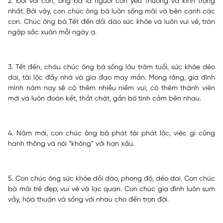
2. Đối với con, ông bà là người con yêu thương và kính trọng
nhất. Bởi vậy, con chúc ông bà luôn sống mãi và bên cạnh các
con. Chúc ông bà Tết đến dồi dào sức khỏe và luôn vui vẻ, tràn
ngập sắc xuân mỗi ngày ạ.
3. Tết đến, cháu chúc ông bà sống lâu trăm tuổi, sức khỏe dẻo
dai, tài lộc đầy nhà và gia đạo may mắn. Mong rằng, gia đình
mình năm nay sẽ có thêm nhiều niềm vui, có thêm thành viên
mới và luôn đoàn kết, thắt chặt, gắn bó tình cảm bên nhau.
4. Năm mới, con chúc ông bà phát tài phát lộc, việc gì cũng
hanh thông và nói “không” với hạn xấu.
5. Con chúc ông sức khỏe dồi dào, phong độ, dẻo dai. Con chúc
bà mãi trẻ đẹp, vui vẻ và lạc quan. Con chúc gia đình luôn sum
vầy, hòa thuận và sống với nhau cho đến trọn đời.