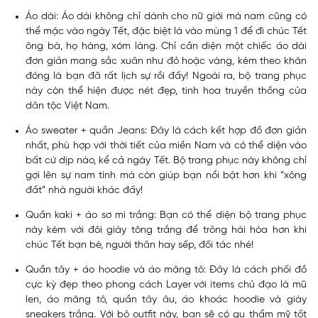
Áo dài
: Áo dài không chỉ dành cho nữ giới mà nam cũng có
thể mặc vào ngày Tết, đặc biệt là vào mùng 1 để đi chúc Tết
ông bà, họ hàng, xóm làng. Chỉ cần diện một chiếc áo dài
đơn giản mang sắc xuân như đỏ hoặc vàng, kèm theo khăn
đóng là bạn đã rất lịch sự rồi đấy! Ngoài ra, bộ trang phục
này còn thể hiện được nét đẹp, tinh hoa truyền thống của
dân tộc Việt Nam.
Áo sweater + quần Jeans:
Đây là cách kết hợp đồ đơn giản
nhất, phù hợp với thời tiết của miền Nam và có thể diện vào
bất cứ dịp nào, kể cả ngày Tết. Bộ trang phục này không chỉ
gợi lên sự nam tính mà còn giúp bạn nổi bật hơn khi “xông
đất” nhà người khác đấy!
Quần kaki + áo sơ mi trắng:
Bạn có thể diện bộ trang phục
này kèm với đôi giày tông trắng để trông hài hòa hơn khi
chúc Tết bạn bè, người thân hay sếp, đối tác nhé!
Quần tây + áo hoodie và áo măng tô:
Đây là cách phối đồ
cực kỳ đẹp theo phong cách Layer với items chủ đạo là mũ
len, áo măng tô, quần tây âu, áo khoác hoodie và giày
sneakers trắng. Với bộ outfit này, bạn sẽ có gu thẩm mỹ tốt