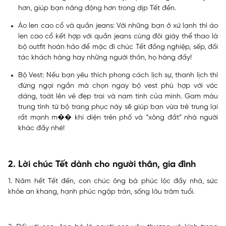
hơn, giúp bạn năng động hơn trong dịp Tết đến.
Áo len cao cổ và quần jeans:
Với những bạn ở xứ lạnh thì áo
len cao cổ kết hợp với quần jeans cùng đôi giày thể thao là
bộ outfit hoàn hảo để mặc đi chúc Tết đồng nghiệp, sếp, đối
tác khách hàng hay những người thân, họ hàng đấy!
Bộ Vest:
Nếu bạn yêu thích phong cách lịch sự, thanh lịch thì
đừng ngại ngần mà chọn ngay bộ vest phù hợp với vóc
dáng, toát lên vẻ đẹp trai và nam tính của mình. Gam màu
trung tính từ bộ trang phục này sẽ giúp bạn vừa trẻ trung lại
rất mạnh m�� khi diện trên phố và “xông đất” nhà người
khác đấy nhé!
2. Lời chúc Tết dành cho người thân, gia đình
1. Năm hết Tết đến, con chúc ông bà phúc lộc đầy nhà, sức
khỏe an khang, hạnh phúc ngập tràn, sống lâu trăm tuổi.