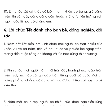
10. Em chúc tất cả thầy cô luôn mạnh khỏe, trẻ trung, giữ vững
niềm tin và ngày càng dũng cảm trước những “chiêu trò” nghịch
ngợm của lũ học trò chúng em.
4. Lời chúc Tết dành cho bạn bè, đồng nghiệp, đối
tác
1. Năm hết Tết đến, em kính chúc mọi người có thật nhiều sức
khỏe, vui vẻ cả năm, tiền vô như nước và phước lộc ngập tràn,
mang đến cuộc sống an khang và lúc nào cũng thịnh vượng.
2. Kính chúc mọi người năm mới tràn đầy hạnh phúc, ngập tràn
niềm vui, lúc nào cũng ngập tràn tiếng cười và cuộc đời thì
bằng phẳng, chẳng có âu lo và học được nhiều cái hay ho về
kiến thức.
3. Năm mới, chúc mọi người có nhiều sức khỏe, bạc tiền rủng