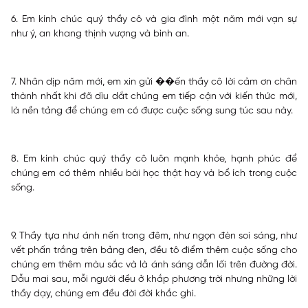
6. Em kính chúc quý thầy cô và gia đình một năm mới vạn sự
như ý, an khang thịnh vượng và bình an.
7. Nhân dịp năm mới, em xin gửi ��ến thầy cô lời cảm ơn chân
thành nhất khi đã dìu dắt chúng em tiếp cận với kiến thức mới,
là nền tảng để chúng em có được cuộc sống sung túc sau này.
8. Em kính chúc quý thầy cô luôn mạnh khỏe, hạnh phúc để
chúng em có thêm nhiều bài học thật hay và bổ ích trong cuộc
sống.
9. Thầy tựa như ánh nến trong đêm, như ngọn đèn soi sáng, như
vết phấn trắng trên bảng đen, đều tô điểm thêm cuộc sống cho
chúng em thêm màu sắc và là ánh sáng dẫn lối trên đường đời.
Dẫu mai sau, mỗi người đều ở khắp phương trời nhưng những lời
thầy dạy, chúng em đều đời đời khắc ghi.