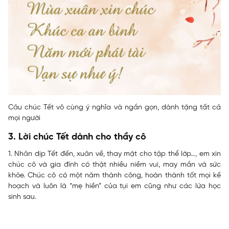
Câu chúc Tết vô cùng ý nghĩa và ngắn gọn, dành tặng tất cả
mọi người
3. Lời chúc Tết dành cho thầy cô
1. Nhân dịp Tết đến, xuân về, thay mặt cho tập thể lớp…, em xin
chúc cô và gia đình có thật nhiều niềm vui, may mắn và sức
khỏe. Chúc cô có một năm thành công, hoàn thành tốt mọi kế
hoạch và luôn là “mẹ hiền” của tụi em cũng như các lứa học
sinh sau.