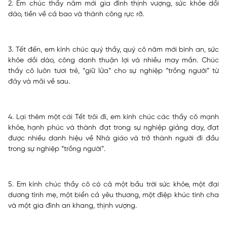
2. Em chúc thầy năm mới gia đình thịnh vượng, sức khỏe dồi
dào, tiền về cả bao và thành công rực rỡ.
3. Tết đến, em kính chúc quý thầy, quý cô năm mới bình an, sức
khỏe dồi dào, công danh thuận lợi và nhiều may mắn. Chúc
thầy cô luôn tươi trẻ, “giữ lửa” cho sự nghiệp “trồng người” từ
đây và mãi về sau.
4. Lại thêm một cái Tết trôi đi, em kính chúc các thầy cô mạnh
khỏe, hạnh phúc và thành đạt trong sự nghiệp giảng dạy, đạt
được nhiều danh hiệu về Nhà giáo và trở thành người đi đầu
trong sự nghiệp “trồng người”.
5. Em kính chúc thầy cô có cả một bầu trời sức khỏe, một đại
dương tình mẹ, một biển cả yêu thương, một điệp khúc tình cha
và một gia đình an khang, thịnh vượng.