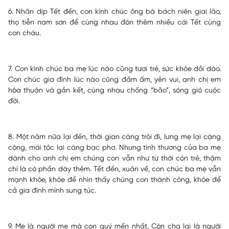
6. Nhân dịp Tết đến, con kính chúc ông bà bách niên giai lão,
thọ tiễn nam sơn để cùng nhau đón thêm nhiều cái Tết cùng
con cháu.
7. Con kính chúc ba mẹ lúc nào cũng tươi trẻ, sức khỏe dồi dào.
Con chúc gia đình lúc nào cũng đầm ấm, yên vui, anh chị em
hòa thuận và gắn kết, cùng nhau chống “bão”, sóng gió cuộc
đời.
8. Một năm nữa lại đến, thời gian càng trôi đi, lưng mẹ lại càng
còng, mái tóc lại càng bạc phơ. Nhưng tình thương của ba mẹ
dành cho anh chị em chúng con vẫn như từ thời còn trẻ, thậm
chí là có phần dày thêm. Tết đến, xuân về, con chúc ba mẹ vẫn
mạnh khỏe, khỏe để nhìn thấy chúng con thành công, khỏe để
cả gia đình mình sung túc.
9. Mẹ là người mẹ mà con quý mến nhất. Còn cha lại là người