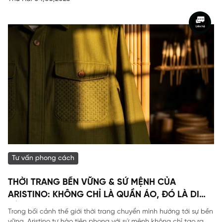
Tư vấn phong cách
THỜI TRANG BỀN VỮNG & SỨ MỆNH CỦA
ARISTINO: KHÔNG CHỈ LÀ QUẦN ÁO, ĐÓ LÀ DI
SẢN
Trong bối cảnh thế giới thời trang chuyển mình hướng tới sự bền
vững, Aristino tự hào tiên phong với sứ mệnh không chỉ tạo ra