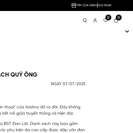
TÌM CỬA HÀNG
GỌI NGAY
0
0
CÁCH QUÝ ÔNG
NGÀY 07/07/2025
 thoại" của Aristino đã ra đời. Đây không
kết nối giữa truyền thống và hiện đại.
t từ BST Đan Lát. Danh sách này bao gồm
và các phụ kiện da cao cấp được dập vân đan