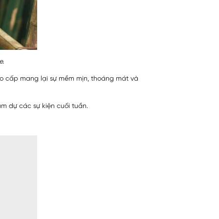
e.
 cao cấp mang lại sự mềm mịn, thoáng mát và
 dự các sự kiện cuối tuần.