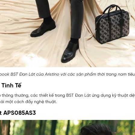
ook BST Đan Lát của Aristino với các sản phẩm thời trang nam tiêu
 Tinh Tế
o thông thường, các thiết kế trong BST Đan Lát ứng dụng kỹ thuật dệt
 cài một cách đầy nghệ thuật.
it APS085AS3