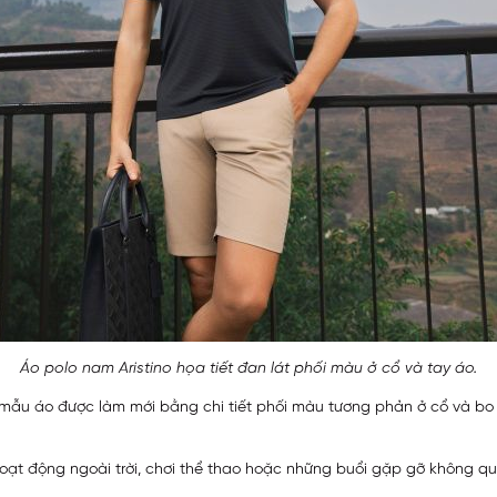
Áo polo nam Aristino họa tiết đan lát phối màu ở cổ và tay áo.
, mẫu áo được làm mới bằng chi tiết phối màu tương phản ở cổ và bo
ạt động ngoài trời, chơi thể thao hoặc những buổi gặp gỡ không quá