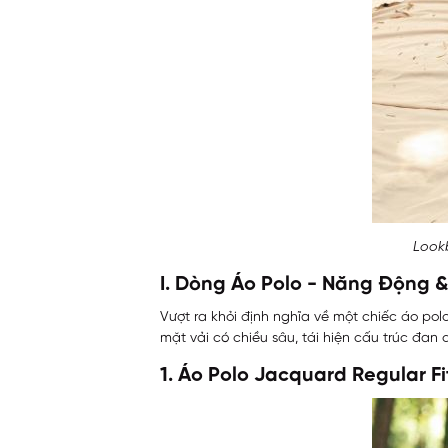
Lookb
I. Dòng Áo Polo - Năng Động &
Vượt ra khỏi định nghĩa về một chiếc áo pol
mặt vải có chiều sâu, tái hiện cấu trúc đan
1. Áo Polo Jacquard Regular F