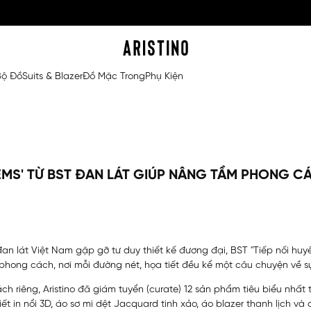
Bộ Đồ
Suits & Blazer
Đồ Mặc Trong
Phụ Kiện
EMS' TỪ BST ĐAN LÁT GIÚP NÂNG TẦM PHONG 
n lát Việt Nam gặp gỡ tư duy thiết kế đương đại, BST "Tiếp nối huyền
phong cách, nơi mỗi đường nét, họa tiết đều kể một câu chuyện về sự 
h riêng, Aristino đã giám tuyển (curate) 12 sản phẩm tiêu biểu nhấ
ết in nổi 3D, áo sơ mi dệt Jacquard tinh xảo, áo blazer thanh lịch 