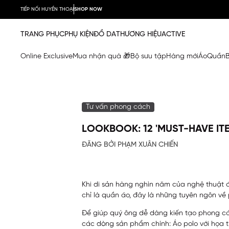
TIẾP NỐI HUYỀN THOẠI
SHOP NOW
TRANG PHỤC
PHỤ KIỆN
ĐỒ DA
THƯƠNG HIỆU
ACTIVE
Online Exclusive
Mua nhận quà 🎁
Bộ sưu tập
Hàng mới
Áo
Quần
Tư vấn phong cách
LOOKBOOK: 12 'MUST-HAVE IT
ĐĂNG BỞI PHẠM XUÂN CHIẾN
Khi di sản hàng nghìn năm của nghệ thuật đa
chỉ là quần áo, đây là những tuyên ngôn về 
Để giúp quý ông dễ dàng kiến tạo phong các
các dòng sản phẩm chính: Áo polo với họa ti