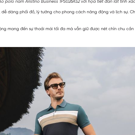
Áo polo nam Aristino Business 1PS026AS2 với họa tiết đan lát tinh xảo
át, dễ dàng phối đồ, lý tưởng cho phong cách năng động và lịch sự. Ch
g mang đến sự thoải mái tối đa mà vẫn giữ được nét chỉn chu cần t